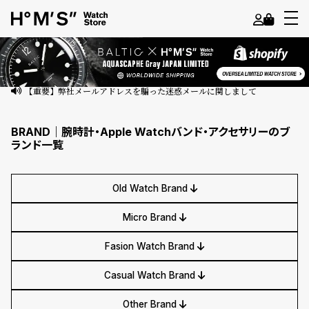
よ
う
こ
【重要】弊社メールアドレスを騙った迷惑メールに関しまして
そ
BRAND｜腕時計・Apple Watchバンド・アクセサリーのブ
ゲ
ランド一覧
ス
ト
Old Watch Brand
様
Micro Brand
ロ
グ
Fasion Watch Brand
イ
ン
Casual Watch Brand
会
Other Brand
員