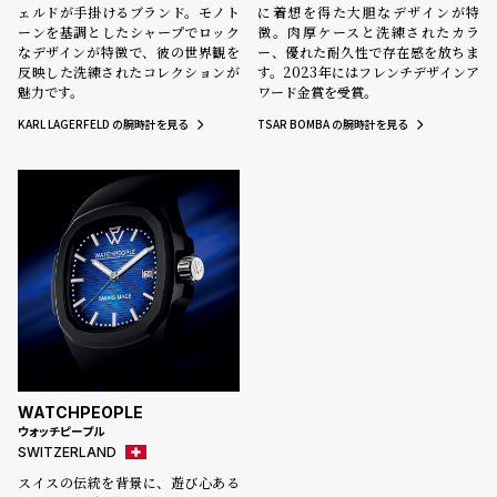
ェルドが手掛けるブランド。モノト
に着想を得た大胆なデザインが特
ーンを基調としたシャープでロック
徴。肉厚ケースと洗練されたカラ
なデザインが特徴で、彼の世界観を
ー、優れた耐久性で存在感を放ちま
反映した洗練されたコレクションが
す。2023年にはフレンチデザインア
魅力です。
ワード金賞を受賞。
KARL LAGERFELD の腕時計を見る
TSAR BOMBA の腕時計を見る
WATCHPEOPLE
ウォッチピープル
SWITZERLAND
スイスの伝統を背景に、遊び心ある