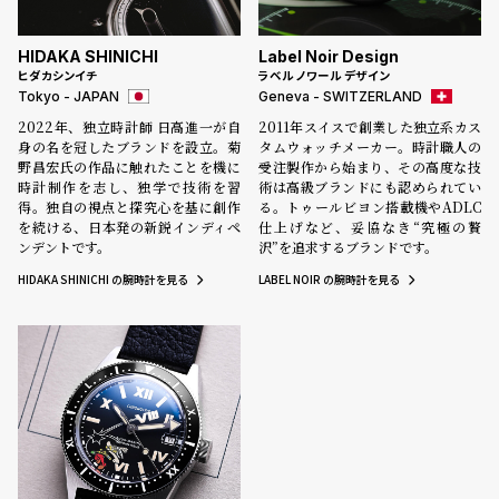
HIDAKA SHINICHI
Label Noir Design
ヒダカシンイチ
ラベル ノワール デザイン
Tokyo - JAPAN
Geneva - SWITZERLAND
2022年、独立時計師 日高進一が自
2011年スイスで創業した独立系カス
身の名を冠したブランドを設立。菊
タムウォッチメーカー。時計職人の
野昌宏氏の作品に触れたことを機に
受注製作から始まり、その高度な技
時計制作を志し、独学で技術を習
術は高級ブランドにも認められてい
得。独自の視点と探究心を基に創作
る。トゥールビヨン搭載機やADLC
を続ける、日本発の新鋭インディペ
仕上げなど、妥協なき“究極の贅
ンデントです。
沢”を追求するブランドです。
HIDAKA SHINICHI の腕時計を見る
LABEL NOIR の腕時計を見る