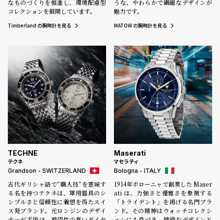
なものづくりを推進し、環境配慮型
うな、やわらかで繊細なデザインが
コレクションを展開しています。
魅力です。
Timberland の腕時計を見る
MATOW の腕時計を見る
TECHNE
Maserati
テクネ
マセラティ
Grandson - SWITZERLAND
Bologna - ITALY
古代ギリシャ語で“職人技”を意味す
1914年ボローニャで創業した Maser
る名を持つテクネは、軍用器具のシ
ati は、力強さと優雅さを象徴する
ンプルさと信頼性に着想を得たスイ
「トライデント」を掲げる名門ブラ
ス発ブランド。元ロンジンのデザイ
ンド。その精神はウォッチコレクシ
ナーが手掛け、視認性の高いダイヤ
ョンにも息づき、精緻なデザインと