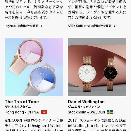
歴史的ブランド。ミリタリーウォッ
インが特徴。大きなロゴ表記に頼ら
チや初のミッキー腕時計など多彩な
ず、細部の造形や個性でブランドを
名作を生み、今も高品質なタイムピ
表現する、シンプルさを愛する人に
ースを提供し続けています。
向けた洗練された時計です。
Ingersoll の腕時計を見る
AARK Collective の腕時計を見る
The Trio of Time
Daniel Wellington
ザトリオオブタイム
ダニエル・ウェリントン
Hong Kong - CHINA
Stockholm - SWEDEN
ANICORN が世界のデザイナーと協
2011年スウェーデンで誕生した Dan
業し、“1 City 1 Designer 1 Watch”
iel Wellington は、シンプルな文字
を体現するレーベル the trio of tim
盤と薄型ケース、付け替え可能な豊