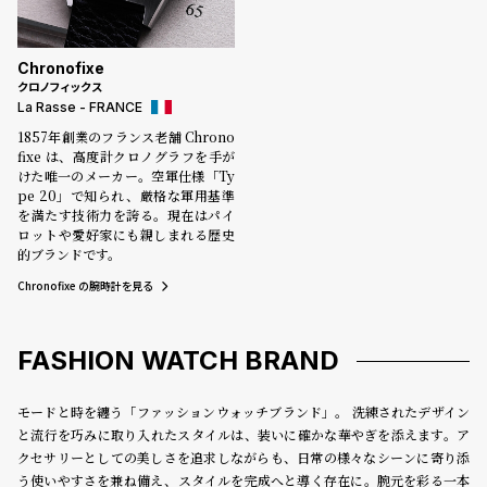
Chronofixe
クロノフィックス
La Rasse - FRANCE
1857年創業のフランス老舗 Chrono
fixe は、高度計クロノグラフを手が
けた唯一のメーカー。空軍仕様「Ty
pe 20」で知られ、厳格な軍用基準
を満たす技術力を誇る。現在はパイ
ロットや愛好家にも親しまれる歴史
的ブランドです。
Chronofixe の腕時計を見る
FASHION WATCH BRAND
モードと時を纏う「ファッションウォッチブランド」。 洗練されたデザイン
と流行を巧みに取り入れたスタイルは、装いに確かな華やぎを添えます。ア
クセサリーとしての美しさを追求しながらも、日常の様々なシーンに寄り添
う使いやすさを兼ね備え、スタイルを完成へと導く存在に。腕元を彩る一本