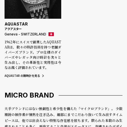
ル
ル
ト
ウ
ォ
AQUASTAR
ッ
アクアスター
Geneva - SWITZERLAND
チ
1962年にスイスで創業したAQUAST
バ
ARは、数々の特許技術を持つ老舗ダ
ン
イバーズブランド。プロ仕様のダイ
バーズやレガッタ向け時計を次々と
ド
生み出し、その革新性と実用性は今
そ
限
なお高く評価されています。
の
定
AQUASTAR の腕時計を見る
他
/
の
別
MICRO BRAND
商
注
品
モ
大手ブランドにはない独創性と希少性を備えた「マイクロブランド」。 少数
デ
精鋭の制作者が情熱を注ぎ込み、細部にまでこだわり抜いて生み出すタイム
ピースは、他では出会えない特別な存在感を放ちます。限られた本数のみ生
ル
産されることも多く、所有すること自体がステータスに。洗練されたデザイ