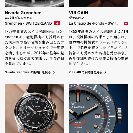
グ
ラ
Nivada Grenchen
VULCAIN
フ
ニバダグレンヒェン
ヴァルカン
Grenchen - SWITZERLAND
La Chaux-de-Fonds - SWITZERLAND
全
世
1879年創業のスイス老舗Nivada Gr
1858年創業のスイス老舗VULCAIN
て
界
enchenは、極地探検にも採用され
は、複雑機構の名手として知られ、
た実用性の高い名機を生み出したブ
世界初の機械式アラーム「クリケッ
の
の
ランド。クオーツショックで一度姿
ト」で名声を確立したブランド。大
を消しましたが、2019年に往年の魅
商
腕
統領にも愛された名機を受け継ぎ、
力を受け継ぐ形で復活し、再び注目
近年復活を遂げた歴史と技術の象徴
品
時
を集めています。
的存在です。
計
Nivada Grenchen の腕時計を見る
VULCAIN の腕時計を見る
ブ
ラ
ン
ド
一
覧
ラ
メ