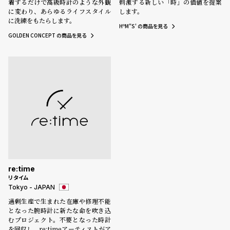
着するだけで高級時計のような外観
刺激する新しい「時」の価値を提案
に変わり、あらゆるライフスタイル
します。
に洗練をもたらします。
HºM"S' の商品を見る
GOLDEN CONCEPT の商品を見る
re:time
リタイム
Tokyo - JAPAN
過剰生産で生まれた在庫や修理不能
となった腕時計に新たな命を吹き込
むプロジェクト。不要となった時計
を回収し、re:timeアーティストがア