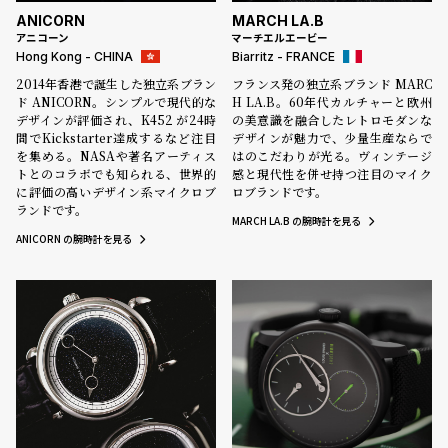
ANICORN
MARCH LA.B
アニコーン
マーチエルエービー
Hong Kong - CHINA
Biarritz - FRANCE
2014年香港で誕生した独立系ブラン
フランス発の独立系ブランド MARC
ド ANICORN。シンプルで現代的な
H LA.B。60年代カルチャーと欧州
デザインが評価され、K452 が24時
の美意識を融合したレトロモダンな
間でKickstarter達成するなど注目
デザインが魅力で、少量生産ならで
を集める。NASAや著名アーティス
はのこだわりが光る。ヴィンテージ
トとのコラボでも知られる、世界的
感と現代性を併せ持つ注目のマイク
に評価の高いデザイン系マイクロブ
ロブランドです。
ランドです。
MARCH LA.B の腕時計を見る
ANICORN の腕時計を見る