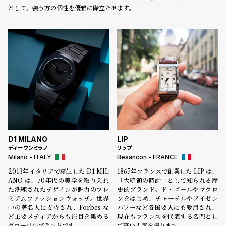
として、装う方の個性を優雅に際立たせます。
D1 MILANO
LIP
ディーワンミラノ
リップ
Milano - ITALY
Besancon - FRANCE
2013年イタリアで誕生した D1 MIL
1867年フランスで創業した LIP は、
ANO は、70年代の美学を取り入れ
「大統領の時計」として知られる歴
た洗練されたデザインが魅力のプレ
史的ブランド。ド・ゴールやマクロ
ミアムファッションウォッチ。世界
ンをはじめ、チャーチルやアイゼン
中の著名人に支持され、Forbes な
ハワーなど各国要人にも愛用され、
ど主要メディアからも注目を集める
現在もフランスを代表する名門とし
グローバルブランドです。
て高い人気を誇ります。