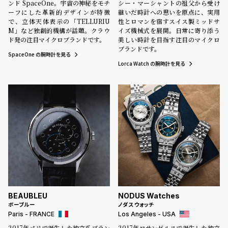
ンド SpaceOne。宇宙の神秘をモチ
シー・マーシャントの祖父から受け
ーフにした革新的デザインが特徴
継いだ時計への思いを原点に、実用
で、立体天体表示の「TELLURIU
性とロマンを宿すスイス製ミッドサ
M」など独創的機構が話題。クラウ
イズ機械式を展開。日常に寄り添う
ド発の注目マイクロブランドです。
美しい時計を目指す注目のマイクロ
ブランドです。
SpaceOne の腕時計を見る
Lorca Watch の腕時計を見る
BEAUBLEU
NODUS Watches
ボーブルー
ノダス ウォッチ
Paris - FRANCE
Los Angeles - USA
2017年パリで誕生した独立系ブラン
2017年ロサンゼルスで誕生した独立