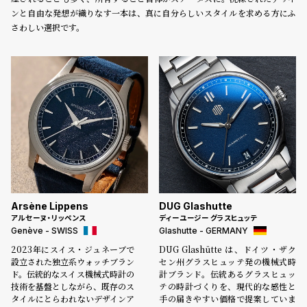
受
雑
ンと自由な発想が織りなす一本は、真に自分らしいスタイルを求める方にふ
注
誌
さわしい選択です。
販
掲
売
載
モ
商
デ
品
ル
衣
セ
装
ー
貸
ル
出
Arsène Lippens
DUG Glashutte
情
アルセーヌ・リッペンス
ディーユージー グラスヒュッテ
Genève - SWISS
Glashutte - GERMANY
報
2023年にスイス・ジュネーブで
DUG Glashütte は、ドイツ・ザク
設立された独立系ウォッチブラン
セン州グラスヒュッテ発の機械式時
N
A
ド。伝統的なスイス機械式時計の
計ブランド。伝統あるグラスヒュッ
技術を基盤としながら、既存のス
テの時計づくりを、現代的な感性と
e
b
タイルにとらわれないデザインア
手の届きやすい価格で提案していま