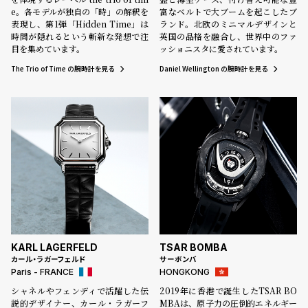
e。各モデルが独自の「時」の解釈を
富なベルトで大ブームを起こしたブ
表現し、第1弾「Hidden Time」は
ランド。北欧のミニマルデザインと
時間が隠れるという斬新な発想で注
英国の品格を融合し、世界中のファ
目を集めています。
ッショニスタに愛されています。
The Trio of Time の腕時計を見る
Daniel Wellington の腕時計を見る
KARL LAGERFELD
TSAR BOMBA
カール・ラガーフェルド
サーボンバ
Paris - FRANCE
HONGKONG
シャネルやフェンディで活躍した伝
2019年に香港で誕生したTSAR BO
説的デザイナー、カール・ラガーフ
MBAは、原子力の圧倒的エネルギー