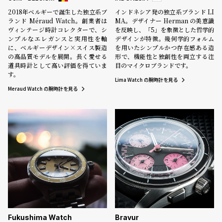
2018年ベルギーで誕生した独立系ブ
インドネシア発の独立系ブランド LI
ランド Méraud Watch。創業者は
MA。デザイナー Herman の美意識
ヴィンテージ時計コレクターで、シ
を反映し、「5」を象徴とした哲学的
ンプルなエレガンスと実用性を軸
デザインが特徴。幾何学的フォルム
に、ベルギーデザイン×スイス製造
を用いたシンプルかつ存在感ある造
の高品質モデルを展開。長く愛せる
形で、機能性と独創性を両立する注
道具時計として高い評価を得ていま
目のマイクロブランドです。
す。
Lima Watch の腕時計を見る
Meraud Watch の腕時計を見る
Fukushima Watch
Bravur