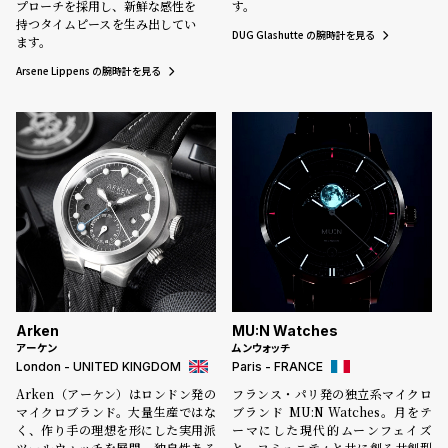
プローチを採用し、新鮮な感性を
w
o
す。
持つタイムピースを生み出してい
s
u
DUG Glashutte の腕時計を見る
ます。
t
Arsene Lippens の腕時計を見る
B
S
l
h
o
o
g
p
l
i
s
t
#
Arken
MU:N Watches
P
アーケン
ムンウォッチ
London - UNITED KINGDOM
Paris - FRANCE
e
Arken（アーケン）はロンドン発の
フランス・パリ発の独立系マイクロ
o
マイクロブランド。大量生産ではな
ブランド MU:N Watches。月をテ
p
く、作り手の理想を形にした実用派
ーマにした現代的ムーンフェイズ
ツールウォッチを展開。独自性ある
と、コミュニティと共に創る共創型