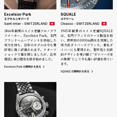
ン
ン
キ
ズ
Excelsior Park
SQUALE
ン
腕
エクセルシオパーク
スクワーレ
Saint-Imier - SWITZERLAND
Chiasso - SWITZERLAND
グ
時
1866年創業のスイス老舗クロノグラ
1945年創業のスイス老舗SQUALE
計
フメーカー、Excelsior Park。名門
は、名門ブランドのケース製造を担
レ
キ
ブランドへムーブメントを供給した
い、世界初の1000m防水を実現した
実力を持ち、往年のモデルは今も愛
実力派ダイバーズブランド。著名ダ
デ
ッ
好家に高く評価されます。クオーツ
イバーにも愛用され、堅牢性と伝統
ィ
ズ
ショックで幕を閉じましたが、近年
的デザインを受け継ぐ“ダイバーズ史
復活し再び歴史を紡ぎ始めました。
の象徴”として今も高い評価を得てい
ー
腕
ます。
Excelsior Park の腕時計を見る
ス
時
SQUALE の腕時計を見る
腕
計
時
計
替
ア
え
ッ
ベ
プ