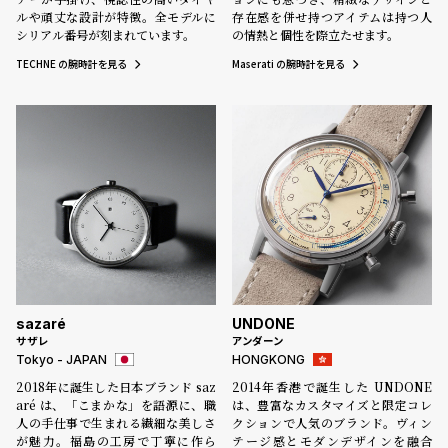
ルや頑丈な設計が特徴。全モデルに
存在感を併せ持つアイテムは持つ人
シリアル番号が刻まれています。
の情熱と個性を際立たせます。
TECHNE の腕時計を見る
Maserati の腕時計を見る
sazaré
UNDONE
サザレ
アンダーン
Tokyo - JAPAN
HONGKONG
2018年に誕生した日本ブランド saz
2014年香港で誕生した UNDONE
aré は、「こまかな」を語源に、職
は、豊富なカスタマイズと限定コレ
人の手仕事で生まれる繊細な美しさ
クションで人気のブランド。ヴィン
が魅力。福島の工房で丁寧に作ら
テージ感とモダンデザインを融合