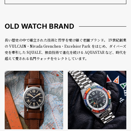
登
録
OLD WATCH BRAND
#Tags
リ
長い歴史の中で確立された技術と哲学を受け継ぐ老舗ブランド。 19世紀創業
ッ
の VULCAIN・Nivada Grenchen・Excelsior Park をはじめ、ダイバーズ
プ
史を牽引した SQUALE、独自技術で進化を続ける AQUASTAR など、時代を
バ
超えて愛される名門ウォッチをセレクトしています。
ル
チ
ッ
ク
ア
ッ
プ
ル
ウ
ォ
ッ
チ