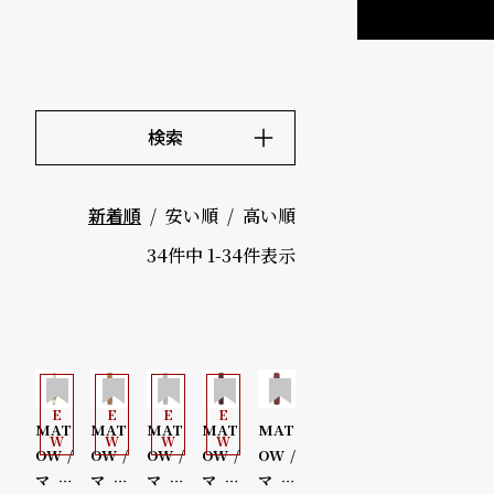
ド
時
刻
計
印
検索
保
サ
キーワード
価格
証
ー
安い順
高い順
新着順
～
プ
ビ
34
件中
1
-
34
件表示
ラ
ス
5000-9
ス
999円
よ
お
N
N
N
N
く
問
E
E
E
E
10000-2
MAT
MAT
MAT
MAT
MAT
W
W
W
W
OW /
OW /
OW /
OW /
OW /
あ
い
9999円
マト
マト
マト
マト
マト