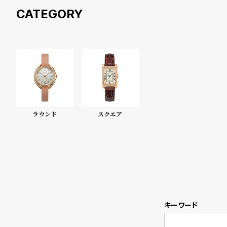
衣
セ
装
ー
貸
ル
出
情
ラウンド
スクエア
報
N
A
e
b
w
o
s
u
キーワード
t