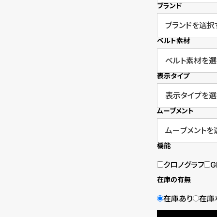
o
ブランド
p
l
ベルト素材
e
表示タイプ
シ
返
ョ
品
ムーブメント
ッ
に
ピ
つ
機能
ン
い
クロノグラフ
G
グ
て
在庫の有無
ガ
在庫あり
在庫
イ