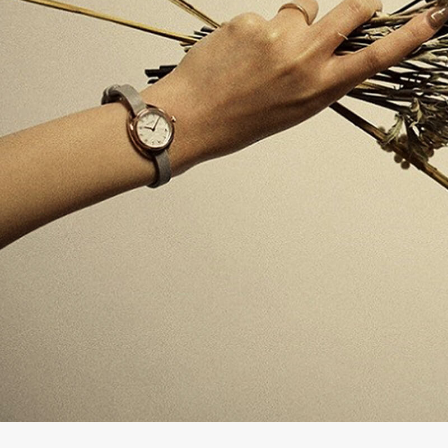
の
別
商
注
品
モ
デ
ル
受
雑
注
誌
販
掲
売
載
モ
商
デ
品
ル