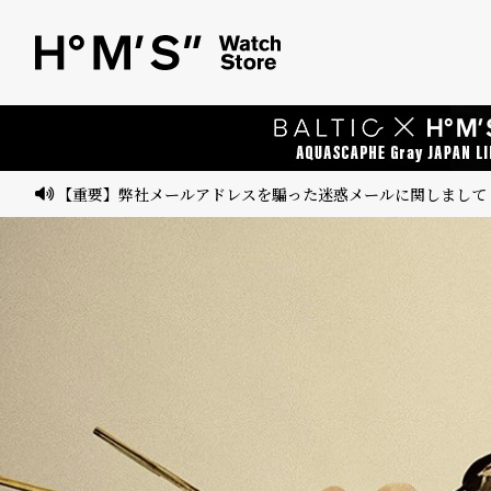
ベ
プ
ル
ル
ト
ウ
ォ
ッ
【重要】弊社メールアドレスを騙った迷惑メールに関しまして
チ
バ
ン
ド
そ
限
の
定
他
/