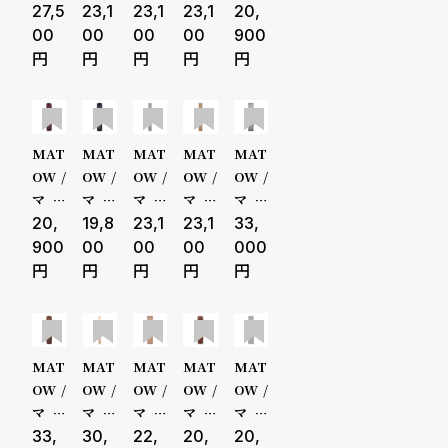
る
合
ウ Ts
27,5
ウ Ts
23,1
ウ Ts
23,1
ウ Ts
23,1
ウ ア
20,
30000-
uki
uki
uki
uki
ウラ /
00
00
00
00
900
質
わ
月華 /
月華 /
月華 /
月華 /
ラウ
49999円
問
せ
スク
スク
スク
スク
ンド
エア
エア
エア
エア
イエ
50000-
ゴー
ロー
ロー
ロー
ロー
ルド
ズゴ
ズゴ
ズゴ
ゴー
MAT
MAT
MAT
MAT
MAT
ワイ
ール
ール
ール
ルド
79999円
OW /
OW /
OW /
OW /
OW /
ンレ
ド ク
ド ク
ド ク
ブラ
マト
マト
マト
マト
マト
ッド
リー
リー
リー
ウン
80000-
ウ ア
20,
ウ ア
19,8
ウ Ts
23,1
ウ Ts
23,1
ウ Sh
33,
ム ベ
ム ホ
ム 型
レザ
ウラ /
ウラ /
uki
uki
iki B
900
00
00
00
000
ージ
ワイ
押し
ー
ラウ
ラウ
清月
清月
ouqu
99999円
ュレ
トグ
ダー
ンド
ンド
せい
せい
et 鈴
ザー
レー
クブ
ロー
シル
げつ
げつ
蘭 シ
100000
レザ
ラウ
ズゴ
バー
ラウ
ラウ
ルバ
ー
ンレ
ール
ブラ
ンド
ンド
ー メ
円-
MAT
MAT
MAT
MAT
MAT
ザー
ド ブ
ック
シル
ロー
ッシ
OW /
OW /
OW /
OW /
OW /
ラウ
レザ
バー
ズゴ
ュ
マト
マト
マト
マト
マト
性別
販売タイプ
ンレ
ー
ホワ
ール
ウ Sh
33,
ウ Ts
30,
ウ Ts
22,
ウ Ts
20,
ウ Ts
20,