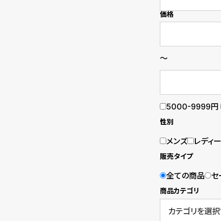
価格
B
S
l
h
o
o
～
g
p
l
5000-9999円
i
性別
s
メンズ
レディ
t
販売タイプ
#
全ての商品
セ
P
商品カテゴリ
e