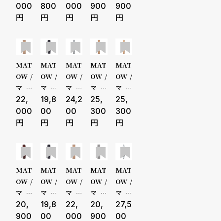
ザー
イト
ド ホ
iki B
uki
uki
uki
uki
メンズ
全ての商
000
800
000
900
900
メッ
ワイ
ouqu
清月
朧月
朧月
朧月
シュ
ト メ
et 紅
せい
おぼ
おぼ
おぼ
レディー
品
ッシ
葉 ロ
げつ
ろづ
ろづ
ろづ
ュ
ーズ
ミニ
き ス
き ス
き ス
ス
セール
ゴー
スク
クエ
クエ
クエ
MAT
MAT
MAT
MAT
MAT
ルド
エア
ア ゴ
ア ゴ
ア シ
OW /
OW /
OW /
OW /
OW /
キッズ
受注販売
ブラ
ロー
ール
ール
ルバ
マト
マト
マト
マト
マト
ウン
ズゴ
ド メ
ド レ
ー メ
ウ Ts
22,
ウ Ts
19,8
ウ Ts
24,2
ウ Ts
25,
ウ Ts
25,
予約販売
レザ
ール
ッシ
ザー
ッシ
uki
uki
uki
uki
uki
000
00
00
300
300
ー
ド ホ
ュ ア
アラ
ュ サ
朧月
朧月
清月
清月
清月
商品カテゴリ
ブランド
ワイ
ラビ
ビッ
ーク
おぼ
おぼ
せい
せい
せい
ト
ック
ク
ルロ
ろづ
ろづ
げつ
げつ
げつ
ーマ
き ノ
き ノ
ラウ
ラウ
ラウ
ン
ワー
ワー
ンド
ンド
ンド
MAT
MAT
MAT
MAT
MAT
ベルト素材
表示タイプ
ル ス
ル ス
シル
ロー
ロー
OW /
OW /
OW /
OW /
OW /
クエ
クエ
バー
ズゴ
ズゴ
マト
マト
マト
マト
マト
ア ロ
ア シ
ホワ
ール
ール
ウ Ts
20,
ウ Ts
19,8
ウ Ts
22,
ウ Ts
20,
ウ Ts
27,5
ーズ
ルバ
イト
ド ホ
ド シ
uki
uki
uki
uki
uki
900
00
000
900
00