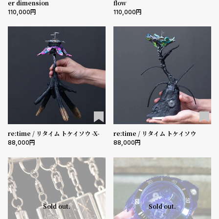
er dimension
flow
l
110,000
110,000
e
シ
返
ョ
品
ッ
に
ピ
つ
ン
い
グ
て
ガ
re:time / リタイム トケイソウ -X-
re:time / リタイム トケイソウ
イ
88,000
88,000
ド
時
刻
計
印
保
サ
Sold out.
Sold out.
証
ー