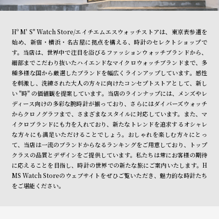
Hº M' S" Watch Store/エイチエムエスウォッチストアは、東京表参道を
始め、新宿・横浜・名古屋に拠点を構える、時計のセレクトショップで
す。当店は、世界中で注目を浴びるファッションウォッチブランドから、
細部までこだわり抜いたハイエンドなマイクロウォッチブランドまで、多
種多様な国から厳選したブランドを幅広くラインアップしています。感性
を刺激し、洗練された大人の方々に向けたコンセプトストアとして、新し
い "時" の価値観を提案しています。当店のラインナップには、メンズやレ
ディース向けの多彩な腕時計が揃っており、さらにはダイバーズウォッチ
からクロノグラフまで、さまざまなスタイルに対応しています。また、マ
イクロブランドにも力を入れており、新たなトレンドを追求するオシャレ
な方々にも満足いただけることでしょう。おしゃれを楽しむ方々にとっ
て、当店は一流のブランドからなるランキングをご用意しており、トップ
クラスの品質とデザインをご提供しています。私たちは常にお客様の期待
に応えることを目指し、時計の世界での新たな旅にご案内いたします。H
MS Watch Storeのウェブサイトをぜひご覧いただき、魅力的な時計たち
をご堪能ください。