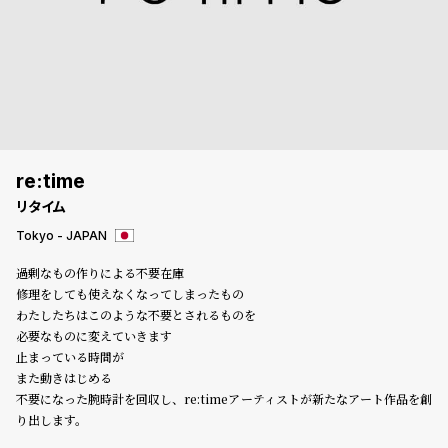
登
録
#Tags
リ
ッ
プ
re:time
バ
リタイム
ル
チ
Tokyo - JAPAN
ッ
過剰なもの作りによる不要在庫
ク
修理をしても使えなくなってしまったもの
ア
わたしたちはこのような不要とされるものを
ッ
必要なものに変えていきます
プ
止まっている時間が
ル
ウ
また動きはじめる
ォ
不要になった腕時計を回収し、re:timeアーティストが新たなアート作品を創
ッ
り出します。
チ