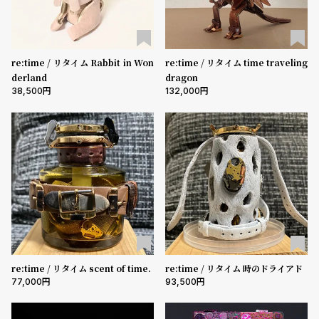
ン
ン
キ
ズ
ベルト素材
ン
腕
re:time / リタイム Rabbit in Won
re:time / リタイム time traveling
グ
時
derland
dragon
計
表示タイプ
38,500
132,000
レ
キ
デ
ッ
ムーブメント
ィ
ズ
ー
腕
ス
時
機能
腕
計
クロノグラフ
GMT
スモールセコンド
ムーンフェイズ
デイト
時
デイデイト
計
替
ア
re:time / リタイム scent of time.
re:time / リタイム 時のドライアド
在庫の有無
77,000
93,500
え
ッ
在庫あり
在庫なしを含む
ベ
プ