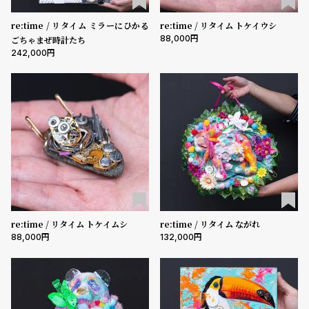
受
雑
re:time / リタイム ミラーにひかる
re:time / リタイム トケイウシ
注
誌
88,000
ごちゃまぜ時計たち
販
掲
242,000
売
載
モ
商
デ
品
ル
衣
セ
装
ー
貸
ル
出
情
re:time / リタイム トケイムシ
re:time / リタイム ながれ
88,000
132,000
報
N
A
e
b