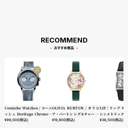
RECOMMEND
おすすめ商品
Corniche Watches / コーニ
OLIVIA BURTON / オリビ
LIP / リップ チ
ッシュ Heritage Chronogr
ア・バートン シグネチャー 30
シンメトリック 
aph Visage ステンレス
mm イラストレイテッド フロ
ック型押しレザー
¥
99,000
(税込)
¥
19,800
(税込)
¥
38,500
(税込)
ーラル フォレストグリーン レ