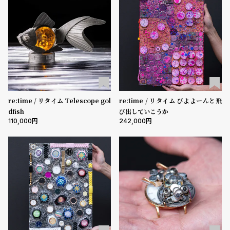
ル
ル
ト
ウ
ォ
ッ
チ
バ
ン
re:time / リタイム Telescope gol
re:time / リタイム びよよーんと飛
ド
dfish
び出していこうか
そ
限
110,000
242,000
の
定
他
/
の
別
商
注
品
モ
デ
ル