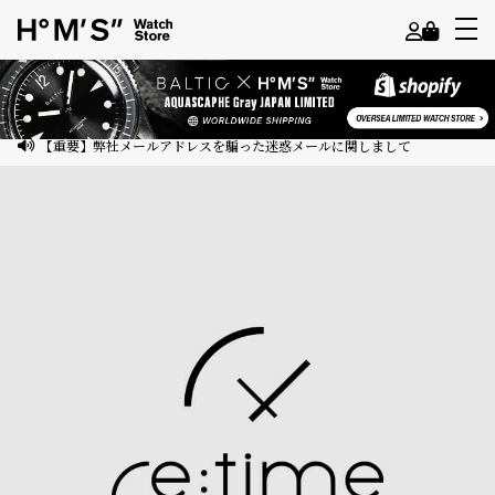
よ
う
こ
【重要】弊社メールアドレスを騙った迷惑メールに関しまして
そ
ゲ
ス
ト
様
ロ
グ
イ
ン
会
員