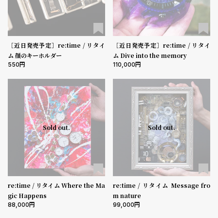
プ
ビ
ラ
ス
ス
よ
お
［近日発売予定］re:time / リタイ
［近日発売予定］re:time / リタイ
ム 顔のキーホルダー
ム Dive into the memory
く
問
550
110,000
あ
い
る
合
質
わ
問
せ
Sold out.
Sold out.
re:time / リタイム Where the Ma
re:time / リタイム Message fro
gic Happens
m nature
88,000
99,000