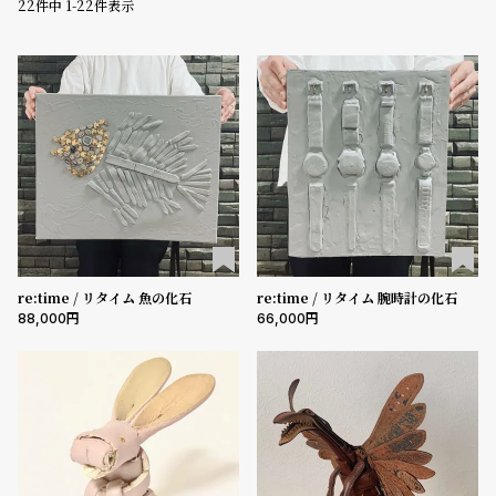
22
件中
1
-
22
件表示
グ
ラ
価格
フ
～
全
世
5000-9999円
10000-29999円
30000-49999円
て
界
の
の
50000-79999円
80000-99999円
100000円-
商
腕
性別
品
時
メンズ
レディース
キッズ
計
ブ
re:time / リタイム 魚の化石
re:time / リタイム 腕時計の化石
販売タイプ
88,000
66,000
ラ
全ての商品
セール
受注販売
予約販売
ン
商品カテゴリ
ド
一
覧
ブランド
ラ
メ