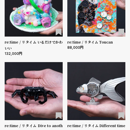
w
o
s
u
t
B
S
l
h
re:time / リタイム いるだけでかわ
re:time / リタイム Toucan
o
o
88,000
いい
g
p
132,000
l
i
s
t
#
P
e
o
p
re:time / リタイム Dive to anoth
re:time / リタイム Different time