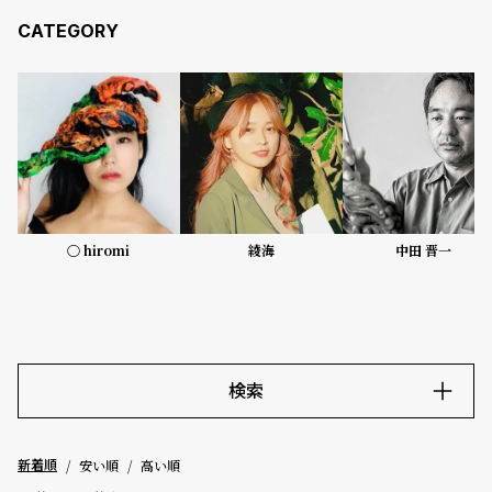
コ
ー
ニ
ッ
シ
ュ
ヴ
ィ
ヴ
ィ
ア
〇 hiromi
綾海
中田 晋一
ン
ウ
エ
ス
ト
ウ
ッ
検索
ド
ク
キーワード
ロ
安い順
高い順
新着順
ノ