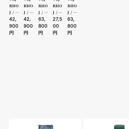
RHO
RHO
RHO
RHO
RHO
キッズ
受注販売
J / ヴ
J / ヴ
J / ヴ
J / ヴ
J / ヴ
ェア
42,
ェア
42,
ェア
63,
ェア
27,5
ェア
63,
予約販売
ホイ
ホイ
ホイ
ホイ
ホイ
900
900
800
00
800
Nor
Nor
A01
Petit
A02
商品カテゴリ
ブランド
dic
dic B
blac
e BL
blue
Noir
lue
k
ACK
GOL
D mi
ベルト素材
表示タイプ
dnig
ht bl
ue
ムーブメント
機能
クロノグ
ラフ