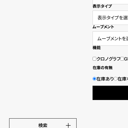
o
表示タイプ
p
l
ムーブメント
e
機能
シ
返
クロノグラフ
G
ョ
品
在庫の有無
ッ
に
在庫あり
在庫
ピ
つ
ン
い
グ
て
ガ
検索
イ