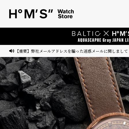
ベ
プ
ル
ル
ト
ウ
ォ
ッ
【重要】弊社メールアドレスを騙った迷惑メールに関しまして
チ
バ
ン
ド
そ
限
の
定
他
/