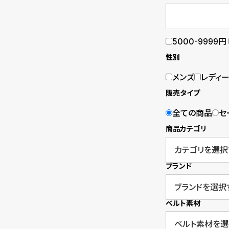
B
S
l
h
5000-9999円
o
o
性別
g
p
メンズ
レディ
販売タイプ
l
全ての商品
セ
i
商品カテゴリ
s
t
ブランド
#
P
ベルト素材
e