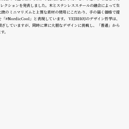
初のコレクションを発表しました。木とステンレススチールの融合によって生
北欧のミニマリズムと上質な素材の使用にこだわり、手の届く価格で提
NordicCool」と表現しています。 VEJRHØJのデザイン哲学は、
根ざしていますが、同時に常に大胆なデザインに挑戦し、「普通」から
ます。