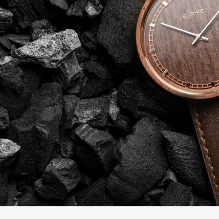
の
別
商
注
品
モ
デ
ル
受
雑
注
誌
販
掲
売
載
モ
商
デ
品
ル