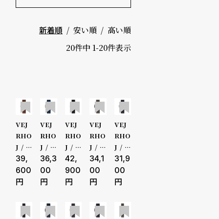
ド
キーワード
価格
安い順
高い順
新着順
時
刻
～
20
件中
1
-
20
件表示
計
印
保
サ
5000-9
証
ー
999円
プ
ビ
10000-2
VEJ
VEJ
VEJ
VEJ
VEJ
ラ
ス
RHO
RHO
RHO
RHO
RHO
9999円
ス
J / ヴ
J / ヴ
J / ヴ
J / ヴ
J / ヴ
ェア
39,
ェア
36,3
ェア
42,
ェア
34,1
ェア
31,9
よ
お
30000-
ホイ
ホイ
ホイ
ホイ
ホイ
600
00
900
00
00
ARC
ARC
Nor
BLA
BLA
く
問
49999円
TIC
TIC
dic
CK G
CK G
あ
い
mes
blue
Nigh
OLD
OLD
50000-
h
t
Mes