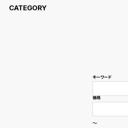
衣
セ
装
ー
貸
ル
出
情
報
キーワード
N
A
e
b
価格
w
o
s
u
～
t