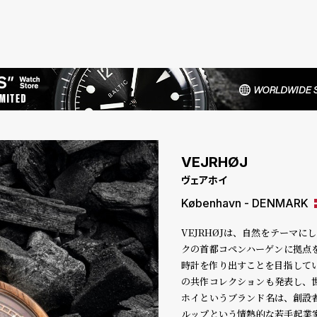
VEJRHØJ
ヴェアホイ
København - DENMARK
VEJRHØJは、自然をテーマ
クの首都コペンハーゲンに拠点
時計を作り出すことを目指してい
の共作コレクションも発表し、
ホイというブランド名は、創設
ルップという情熱的な若手起業