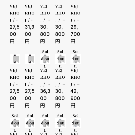
る
合
h
VEJ
VEJ
VEJ
VEJ
VEJ
79999円
質
わ
RHO
RHO
RHO
RHO
RHO
J / ヴ
J / ヴ
J / ヴ
J / ヴ
J / ヴ
問
せ
80000-
ェア
27,5
ェア
31,9
ェア
30,
ェア
30,
ェア
29,
ホイ
ホイ
ホイ
ホイ
ホイ
00
00
800
800
700
Petit
BLA
The
The
Petit
99999円
e SA
CK G
ROS
NIG
e BL
Sol
Sol
Sol
KUR
OLD
E
HT
ACK
100000
d ou
d ou
d ou
A
GOL
t.
t.
t.
D me
円-
VEJ
VEJ
VEJ
VEJ
VEJ
sh
RHO
RHO
RHO
RHO
RHO
J / ヴ
J / ヴ
J / ヴ
J / ヴ
J / ヴ
性別
販売タイプ
ェア
27,5
ェア
27,5
ェア
36,3
ェア
30,
ェア
42,
ホイ
ホイ
ホイ
ホイ
ホイ
メンズ
全ての商
00
00
00
800
900
Petit
Petit
ARC
Petit
Nor
e Th
e Th
TIC
e AR
dic G
レディー
品
Sol
Sol
Sol
Sol
Sol
e GO
e RO
CTI
old
d ou
d ou
d ou
d ou
d ou
LD
SE
C
ス
セール
t.
t.
t.
t.
t.
VEJ
VEJ
VEJ
VEJ
VEJ