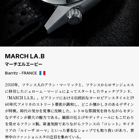
登
録
#Tags
リ
ッ
プ
MARCH LA.B
バ
マーチエルエービー
ル
チ
Biarritz - FRANCE
ッ
2010年、フランス人のアラン・マーリックと、フランスからロサンジェルス
ク
に移住したジェローム・マージュによってスタートしたウォッチブランド、
ア
「MARCH LA.B」。ビアリッツにおける伝統的なヨーロピアンスタイルと19
ッ
60年代アメリカのストリート要素が調和し、どこか懐かしさのあるデザイン
プ
が特徴。時代の気分を見事に反映した、レトロな雰囲気を持ちながらモダン
ル
ウ
なデザインが最大の魅力である。細部の仕上げやディティールにもこだわり
ォ
を見せるフランス製。新進気鋭でありながらフランスの「コレット」やイタ
ッ
リアの「ルイーザ ローマ」といった著名なショップでも取り扱いがあり、世
チ
界中のファッショニスタの注目を集めている。