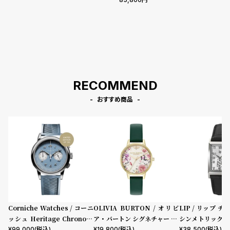
RECOMMEND
おすすめ商品
Corniche Watches / コーニ
OLIVIA BURTON / オリビ
LIP / リップ チ
ッシュ Heritage Chronogr
ア・バートン シグネチャー 30
シンメトリック 
aph Visage ステンレス
mm イラストレイテッド フロ
ック型押しレザー
¥
99,000
(税込)
¥
19,800
(税込)
¥
38,500
(税込)