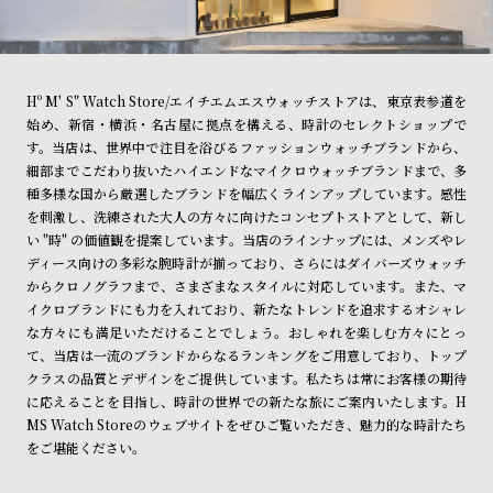
Hº M' S" Watch Store/エイチエムエスウォッチストアは、東京表参道を
始め、新宿・横浜・名古屋に拠点を構える、時計のセレクトショップで
す。当店は、世界中で注目を浴びるファッションウォッチブランドから、
細部までこだわり抜いたハイエンドなマイクロウォッチブランドまで、多
種多様な国から厳選したブランドを幅広くラインアップしています。感性
を刺激し、洗練された大人の方々に向けたコンセプトストアとして、新し
い "時" の価値観を提案しています。当店のラインナップには、メンズやレ
ディース向けの多彩な腕時計が揃っており、さらにはダイバーズウォッチ
からクロノグラフまで、さまざまなスタイルに対応しています。また、マ
イクロブランドにも力を入れており、新たなトレンドを追求するオシャレ
な方々にも満足いただけることでしょう。おしゃれを楽しむ方々にとっ
て、当店は一流のブランドからなるランキングをご用意しており、トップ
クラスの品質とデザインをご提供しています。私たちは常にお客様の期待
に応えることを目指し、時計の世界での新たな旅にご案内いたします。H
MS Watch Storeのウェブサイトをぜひご覧いただき、魅力的な時計たち
をご堪能ください。