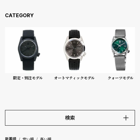
コ
ー
ニ
ッ
シ
ュ
ヴ
ィ
ヴ
ィ
ア
ン
限定・別注モデル
オートマティックモデル
クォーツモデル
ウ
エ
ス
ト
ウ
ッ
ド
検索
ク
ロ
キーワード
ノ
安い順
高い順
新着順