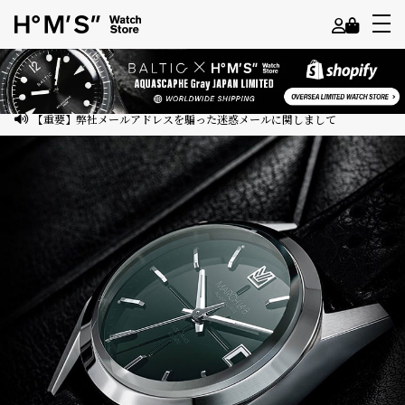
よ
う
こ
【重要】弊社メールアドレスを騙った迷惑メールに関しまして
そ
ゲ
ス
ト
様
ロ
グ
イ
ン
会
員