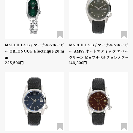
ン
ン
キ
ズ
ン
腕
ベルト素材
グ
時
計
表示タイプ
レ
キ
MARCH LA.B / マーチエルエービ
MARCH LA.B / マーチエルエービ
ー OBLONGUE Electrique 20 m
ー AM89 オートマティック エバー
デ
ッ
m
グリーン ビュフルペルフォレノワー
ィ
ズ
225,500
146,300
ル
ムーブメント
ー
腕
ス
時
腕
計
機能
時
クロノグラフ
GMT
スモールセコンド
ムーンフェイズ
デイト
計
デイデイト
替
ア
え
ッ
在庫の有無
ベ
プ
在庫あり
在庫なしを含む