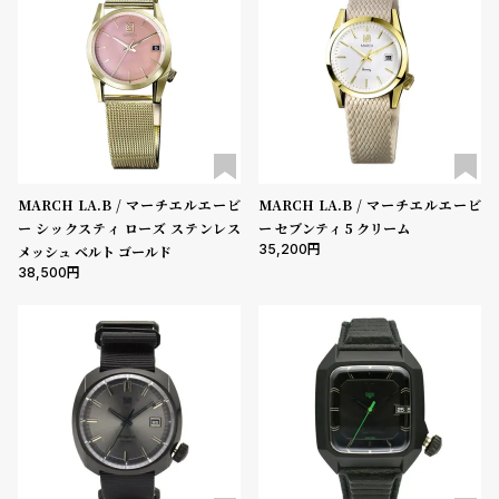
受
雑
注
誌
販
掲
売
載
モ
商
デ
品
ル
MARCH LA.B / マーチエルエービ
MARCH LA.B / マーチエルエービ
ー シックスティ ローズ ステンレス
ー セブンティ 5 クリーム
衣
セ
35,200
メッシュ ベルト ゴールド
装
ー
38,500
貸
ル
出
情
報
N
A
e
b