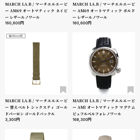
ル
ル
MARCH LA.B / マーチエルエービ
MARCH LA.B / マーチエルエービ
ー AM69 オートマティック ネイビ
ー AM69 オートマティック ボルド
ト
ウ
ー レザールノワール
ー レザールノワール
ォ
160,600
160,600
ッ
幅18mm用
チ
バ
ン
ド
そ
限
の
定
他
/
の
別
MARCH LA.B / マーチエルエービ
MARCH LA.B / マーチエルエービ
ー 替えベルト シックスティ ゴール
ー AM1 オートマティック マグナム
商
注
ドパーロン ゴールドバックル
ビュフルペルフォレノワール
品
モ
3,300
168,300
デ
ル