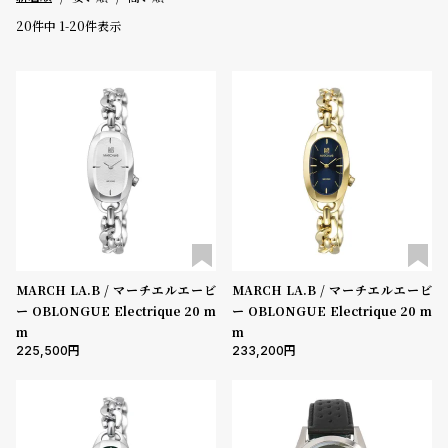
グ
20
件中
1
-
20
件表示
ラ
フ
価格
～
全
世
て
界
5000-9999円
10000-29999円
30000-49999円
の
の
50000-79999円
80000-99999円
100000円-
商
腕
品
時
性別
計
メンズ
レディース
キッズ
ブ
MARCH LA.B / マーチエルエービ
MARCH LA.B / マーチエルエービ
販売タイプ
ラ
ー OBLONGUE Electrique 20 m
ー OBLONGUE Electrique 20 m
ン
全ての商品
セール
受注販売
予約販売
m
m
ド
225,500
233,200
商品カテゴリ
一
覧
ラ
メ
ブランド