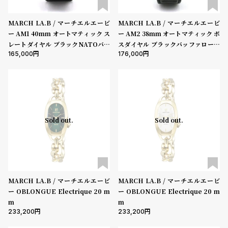
w
o
s
u
MARCH LA.B / マーチエルエービ
MARCH LA.B / マーチエルエービ
t
ー AM1 40mm オートマティック ス
ー AM2 38mm オートマティック ボ
レートダイヤル ブラックNATOバン
スダイヤル ブラックバッファロース
B
S
165,000
176,000
ド ブラックバックル
トラップ
l
h
o
o
g
p
l
i
Sold out.
Sold out.
s
t
#
P
MARCH LA.B / マーチエルエービ
MARCH LA.B / マーチエルエービ
e
ー OBLONGUE Electrique 20 m
ー OBLONGUE Electrique 20 m
m
m
o
233,200
233,200
p