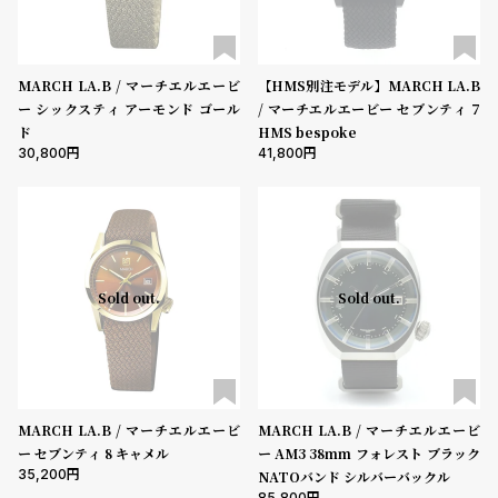
プ
ビ
ラ
ス
ス
MARCH LA.B / マーチエルエービ
【HMS別注モデル】MARCH LA.B
よ
お
ー シックスティ アーモンド ゴール
/ マーチエルエービー セブンティ 7
く
問
ド
HMS bespoke
30,800
41,800
あ
い
る
合
質
わ
問
せ
Sold out.
Sold out.
MARCH LA.B / マーチエルエービ
MARCH LA.B / マーチエルエービ
ー セブンティ 8 キャメル
ー AM3 38mm フォレスト ブラック
35,200
NATOバンド シルバーバックル
85,800