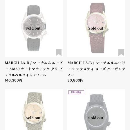
l
e
シ
返
Sold out.
Sold out.
ョ
品
ッ
に
ピ
つ
ン
い
MARCH LA.B / マーチエルエービ
MARCH LA.B / マーチエルエービ
グ
て
ー AM89 オートマティック グリ ビ
ー シックスティ ローズ バーガンデ
ガ
ュフルペルフォレノワール
ィー
146,300
30,800
イ
ド
HMS別注
時
刻
計
印
保
サ
Sold out.
Sold out.
証
ー