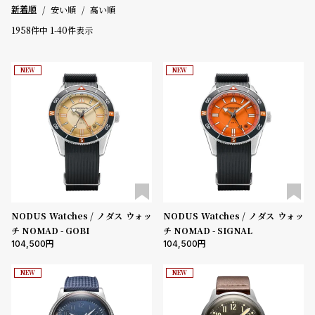
安い順
高い順
新着順
登
録
1958
件中
1
-
40
件表示
価格
NEW
NEW
～
#Tags
リ
ッ
5000-9999円
10000-29999円
30000-49999円
プ
50000-79999円
80000-99999円
100000円-
バ
ル
性別
チ
ッ
メンズ
レディース
キッズ
ク
ア
NODUS Watches / ノダス ウォッ
NODUS Watches / ノダス ウォッ
販売タイプ
ッ
チ NOMAD - GOBI
チ NOMAD - SIGNAL
プ
全ての商品
セール
受注販売
予約販売
104,500
104,500
ル
ウ
商品カテゴリ
NEW
NEW
ォ
ッ
チ