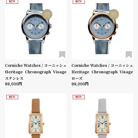
NEW
NEW
受
雑
注
誌
販
掲
売
載
モ
商
デ
品
ル
衣
セ
Corniche Watches / コーニッシュ
Corniche Watches / コーニッシュ
Heritage Chronograph Visage
Heritage Chronograph Visage
装
ー
ステンレス
ローズ
貸
ル
99,000
99,000
出
NEW
NEW
情
報
N
A
e
b