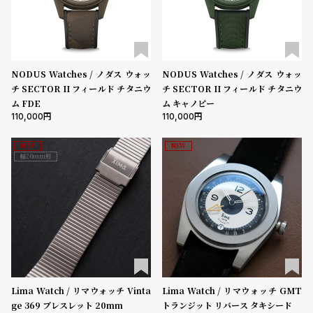
プ
ビ
ラ
ス
ス
よ
お
NODUS Watches / ノダス ウォッ
NODUS Watches / ノダス ウォッ
く
問
チ SECTOR II フィールド チタニウ
チ SECTOR II フィールド チタニウ
あ
い
ム FDE
ム キャノピー
110,000
110,000
る
合
質
わ
NEW
NEW
問
せ
幅20mm用
Lima Watch / リマウォッチ Vinta
Lima Watch / リマウォッチ GMT
ge 369 ブレスレット 20mm
トランジット リバース タキシード