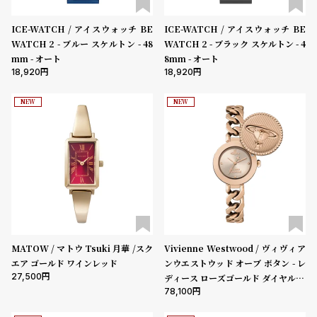
ル
ル
ト
ウ
ICE-WATCH / アイスウォッチ BE
ICE-WATCH / アイスウォッチ BE
WATCH 2 - ブルー スケルトン - 48
WATCH 2 - ブラック スケルトン - 4
ォ
mm - オート
8mm - オート
ッ
18,920
18,920
チ
NEW
NEW
バ
ン
ド
そ
限
の
定
他
/
の
別
商
注
MATOW / マトウ Tsuki 月華 /スク
Vivienne Westwood / ヴィヴィア
エア ゴールド ワインレッド
ンウエストウッド オーブ ボタン - レ
品
モ
27,500
ディース ローズゴールド ダイヤル &
デ
78,100
ローズゴールド リンク チェーン ブ
ル
レスレット