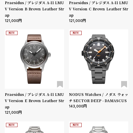
グ
Praesidus / プレジダス A-11 LMU
Praesidus / プレジダス A-11 LMU
在庫あり
在庫なしを含む
ラ
V Version B Brown Leather Str
V Version C Brown Leather Str
フ
ap
ap
121,000
121,000
全
世
NEW
NEW
て
界
の
の
商
腕
品
時
計
ブ
ラ
ン
Praesidus / プレジダス A-11 LMU
NODUS Watches / ノダス ウォッ
V Version E Brown Leather Str
チ SECTOR DEEP - DAMASCUS
ド
143,000
ap
一
121,000
覧
NEW
NEW
ラ
メ