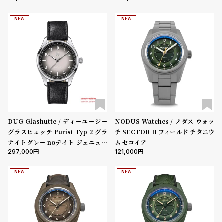
l
e
NEW
NEW
シ
返
ョ
品
ッ
に
ピ
つ
ン
い
グ
て
DUG Glashutte / ディーユージー
NODUS Watches / ノダス ウォッ
ガ
グラスヒュッテ Purist Typ 2 グラ
チ SECTOR II フィールド チタニウ
イ
ナイトグレー noデイト ジェニュイ
ム セコイア
297,000
121,000
ンレザー ブラック
ド
時
刻
NEW
NEW
計
印
保
サ
証
ー