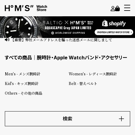
よ
う
こ
【重要】弊社メールアドレスを騙った迷惑メールに関しまして
そ
すべての商品｜腕時計・Apple Watchバンド・アクセサリー
ゲ
ス
Men's - メンズ腕時計
Women's - レディース腕時計
ト
Kid's - キッズ腕時計
Belt - 替えベルト
様
Others - その他の商品
ロ
グ
イ
ン
検索
会
キーワード
員