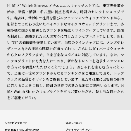
Hº M' S" Watch Store/エイチエムエスウォッチストアは、東京表参道を
始め、新宿・横浜・名古屋に拠点を構える、時計のセレクトショップで
す。当店は、世界中で注目を浴びるファッションウォッチブランドから、
細部までこだわり抜いたハイエンドなマイクロウォッチブランドまで、多
種多様な国から厳選したブランドを幅広くラインアップしています。感性
を刺激し、洗練された大人の方々に向けたコンセプトストアとして、新し
い "時" の価値観を提案しています。当店のラインナップには、メンズやレ
ディース向けの多彩な腕時計が揃っており、さらにはダイバーズウォッチ
からクロノグラフまで、さまざまなスタイルに対応しています。また、マ
イクロブランドにも力を入れており、新たなトレンドを追求するオシャレ
な方々にも満足いただけることでしょう。おしゃれを楽しむ方々にとっ
て、当店は一流のブランドからなるランキングをご用意しており、トップ
クラスの品質とデザインをご提供しています。私たちは常にお客様の期待
に応えることを目指し、時計の世界での新たな旅にご案内いたします。H
MS Watch Storeのウェブサイトをぜひご覧いただき、魅力的な時計たち
をご堪能ください。
ショッピングガイド
返品について
特定商取引法に基づく表記
プライバシーポリシー