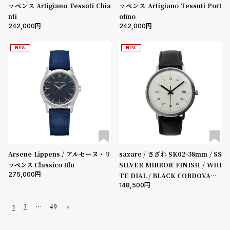
ッペンス Artigiano Tessuti Chia
ッペンス Artigiano Tessuti Port
nti
ofino
242,000
242,000
NEW
NEW
Arsene Lippens / アルセーヌ・リ
sazare / さざれ SK02-38mm / SS
ッペンス Classico Blu
SILVER MIRROR FINISH / WHI
275,000
TE DIAL / BLACK CORDOVAN L
148,500
EATHER
2
…
49
1