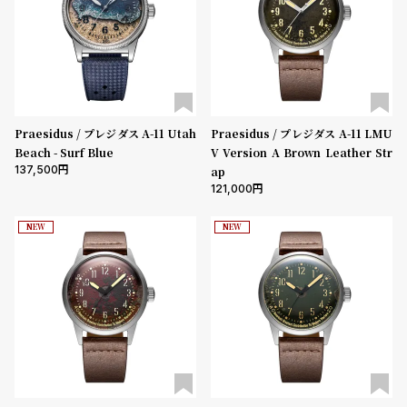
ブランド
コ
ー
ニ
ッ
ベルト素材
シ
ュ
ヴ
Praesidus / プレジダス A-11 Utah
Praesidus / プレジダス A-11 LMU
ィ
表示タイプ
Beach - Surf Blue
V Version A Brown Leather Str
ヴ
137,500
ap
ィ
121,000
ア
ン
ムーブメント
NEW
NEW
ウ
エ
ス
機能
ト
ウ
クロノグラフ
GMT
スモールセコンド
ムーンフェイズ
デイト
ッ
ド
デイデイト
ク
ロ
在庫の有無
ノ