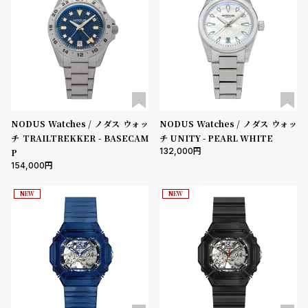
ン
ン
キ
ズ
ン
腕
グ
時
計
レ
キ
デ
ッ
NODUS Watches / ノダス ウォッ
NODUS Watches / ノダス ウォッ
チ TRAILTREKKER - BASECAM
チ UNITY - PEARL WHITE
ィ
ズ
132,000
P
ー
腕
154,000
ス
時
NEW
NEW
腕
計
時
計
替
ア
え
ッ
ベ
プ