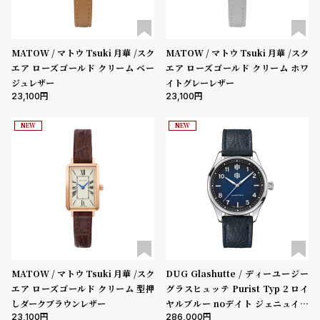
w
o
s
u
t
MATOW / マトウ Tsuki 月華 /スク
MATOW / マトウ Tsuki 月華 /スク
B
S
エア ローズゴールド クリーム ベー
エア ローズゴールド クリーム ホワ
ジュレザー
イトグレーレザー
l
h
23,100
23,100
o
o
g
p
NEW
NEW
l
i
s
t
#
P
e
MATOW / マトウ Tsuki 月華 /スク
DUG Glashutte / ディーユージー
o
エア ローズゴールド クリーム 型押
グラスヒュッテ Purist Typ 2 ロイ
しダークブラウンレザー
ヤルブルー noデイト ジェニュイン
p
23,100
286,000
レザー ブラック