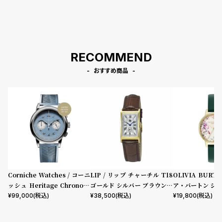
RECOMMEND
おすすめ商品
Corniche Watches / コーニ
LIP / リップ チャーチル T18
OLIVIA BURT
ッシュ Heritage Chronogr
ゴールド シルバー ブラウンレ
ア・バートン シグ
aph Visage ステンレス
ザー クロコダイル
mm イラストレ
¥
99,000
(税込)
¥
38,500
(税込)
¥
19,800
(税込)
ーラル フォレス
ザー