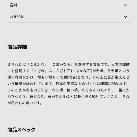
グ
ご注文商品のお届け日数は在庫状況により異なり、
送料
ラ
弊社物流センターからの発送
フ
配送料：550円（全国一律）
お支払い
税込16,500円以上で全国送料無料
系列店舗から取り寄せ後に発送
クレジットカード、Amazon Pay、PayPay、コンビニ後払い、代金引
全
世
換、銀行振込
上記のいずれかでの発送となります。
て
界
※限定品・受注販売商品・予約商品はクレジットカード、銀行振込のみ
発送日の確定はご注文確認後となります。場合によってはお届け日時の
ご利用頂けます。
の
の
ご希望に沿えない場合もございますので予めご了承くださいませ。
商
腕
ショッピングガイド
詳しくは下記のページをご覧くださいませ。
品
時
さざれとは「こまかな」「こまかな石」を意味する言葉です。日本の国歌
※ご予約商品・受注商品は、記載のお届け予定での発送となります。
にも登場する「さざれ」は、さざれ石(こまかな石)が千年、八千年という
計
遠い歳月をかけ、積もり積もって巌(大岩)となり、その上に苔が生えると
商品の発送に関しまして
ブ
いう情景が詠われています。日本の実直なものづくりは細部に現れます。
ラ
このこまかなものごとを、作り手、使い手、たくさんの人々と、一緒にか
たちづくり、巌となり、苔が生えるほどに長く長く続いていくこと。 それ
ン
が私たちの願いです。
ド
一
覧
ラ
メ