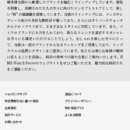
種多様な国から厳選したブランドを幅広くラインアップしています。感性
を刺激し、洗練された大人の方々に向けたコンセプトストアとして、新し
い "時" の価値観を提案しています。当店のラインナップには、メンズやレ
ディース向けの多彩な腕時計が揃っており、さらにはダイバーズウォッチ
からクロノグラフまで、さまざまなスタイルに対応しています。また、マ
イクロブランドにも力を入れており、新たなトレンドを追求するオシャレ
な方々にも満足いただけることでしょう。おしゃれを楽しむ方々にとっ
て、当店は一流のブランドからなるランキングをご用意しており、トップ
クラスの品質とデザインをご提供しています。私たちは常にお客様の期待
に応えることを目指し、時計の世界での新たな旅にご案内いたします。H
MS Watch Storeのウェブサイトをぜひご覧いただき、魅力的な時計たち
をご堪能ください。
ショッピングガイド
返品について
特定商取引法に基づく表記
プライバシーポリシー
会員規約
時計保証プラス
刻印サービス
よくある質問
お問い合わせ