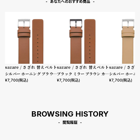
あなたへのおすすめ商品
sazare / さざれ 替えベルト
sazare / さざれ 替えベルト
sazare / さ
シルバー ホーニング ブラウン
ブラック ミラー ブラウン カウ
シルバー ホーニ
カウレザー
レザー
カウレザー
¥
7,700
(税込)
¥
7,700
(税込)
¥
7,700
(税込)
BROWSING HISTORY
閲覧履歴