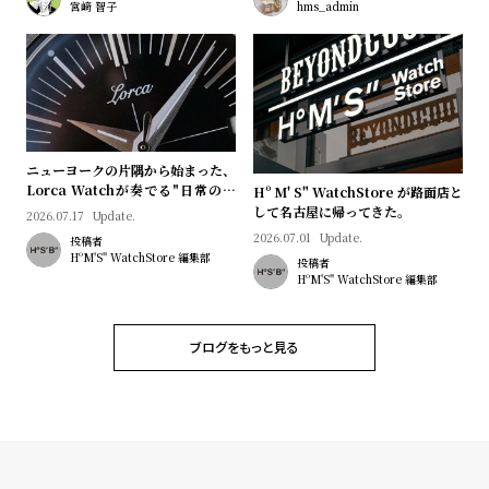
l
宮﨑 智子
hms_admin
e
シ
返
ョ
品
ッ
に
ニューヨークの片隅から始まった、
ピ
つ
Lorca Watchが奏でる"日常のロ
Hº M' S" WatchStore が路面店と
マン"｜Brand Picks #08
して名古屋に帰ってきた。
ン
い
2026.07.17
Update.
2026.07.01
Update.
投稿者
グ
て
HºM'S" WatchStore 編集部
投稿者
ガ
HºM'S" WatchStore 編集部
イ
ド
ブログをもっと見る
時
刻
計
印
保
サ
証
ー