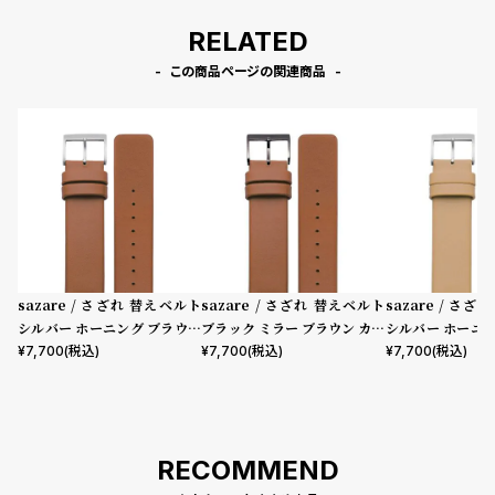
プ
ビ
ラ
ス
RELATED
ス
この商品ページの関連商品
よ
お
く
問
あ
い
る
合
質
わ
問
せ
sazare / さざれ 替えベルト
sazare / さざれ 替えベルト
sazare / さ
シルバー ホーニング ブラウン
ブラック ミラー ブラウン カウ
シルバー ホーニ
カウレザー
レザー
カウレザー
¥
7,700
(税込)
¥
7,700
(税込)
¥
7,700
(税込)
RECOMMEND