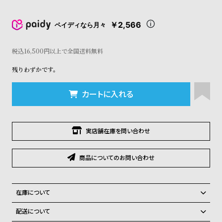
コ
ー
￥2,566
ニ
ペイディなら月々
ッ
シ
税込16,500円以上で全国送料無料
ュ
ヴ
残りわずかです。
ィ
ヴ
カートに入れる
ィ
ア
ン
ウ
実店舗在庫を問い合わせ
エ
ス
ト
商品についてのお問い合わせ
ウ
ッ
ド
在庫について
ク
ロ
全国の系列店と在庫を共有しているため、在庫切れの場合、誠に勝手な
配送について
ノ
がらキャンセルをさせて頂きます。