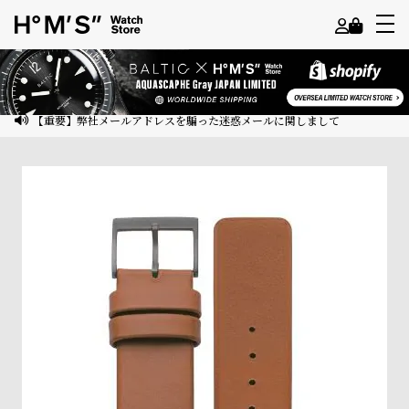
よ
う
こ
【重要】弊社メールアドレスを騙った迷惑メールに関しまして
そ
ゲ
ス
ト
様
ロ
グ
イ
ン
会
員