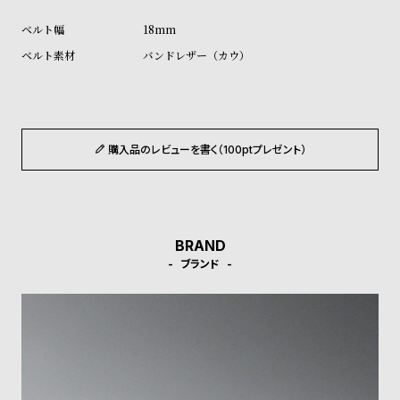
ン
ン
18mm
キ
ズ
バンドレザー（カウ）
ン
腕
グ
時
計
レ
キ
購入品のレビューを書く（100ptプレゼント）
デ
ッ
ィ
ズ
ー
腕
ス
時
BRAND
腕
計
ブランド
時
計
替
ア
え
ッ
ベ
プ