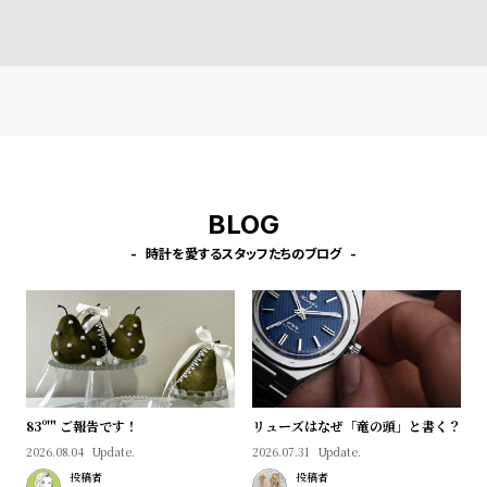
w
o
s
u
t
B
S
l
h
o
o
g
p
BLOG
l
i
時計を愛するスタッフたちのブログ
s
t
#
P
e
83º'" ご報告です！
リューズはなぜ「竜の頭」と書く？
o
2026.08.04
Update.
2026.07.31
Update.
p
投稿者
投稿者