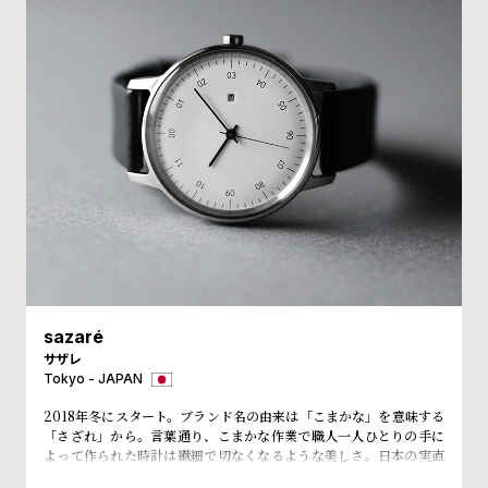
ル
ル
ト
ウ
ォ
ッ
チ
バ
ン
ド
そ
限
の
定
他
/
sazaré
の
別
サザレ
商
注
Tokyo - JAPAN
品
モ
2018年冬にスタート。ブランド名の由来は「こまかな」を意味する
「さざれ」から。言葉通り、こまかな作業で職人一人ひとりの手に
デ
よって作られた時計は繊細で切なくなるような美しさ。日本の実直
ル
なものづくりを原点とし、福島の工場で丁寧に作られている。 時代