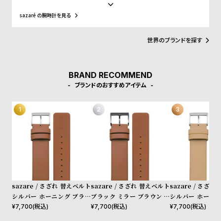
と共に長く愛されるものに、華美な装飾は必要ない。刻一刻と過ぎ
受
雑
ゆく時間を、sazaréの時計と共に。
sazaré の腕時計を見る
注
誌
販
掲
世界のブランドを探す
売
載
モ
商
デ
品
BRAND RECOMMEND
ブランドのおすすめアイテム
ル
衣
セ
装
ー
貸
ル
出
情
報
sazare / さざれ 替えベルト
sazare / さざれ 替えベルト
sazare / さざ
N
A
シルバー ホーニング ブラウ
ブラック ミラー ブラウン カ
シルバー ホーニン
ン カウレザー
ウレザー
ュ カウレザー
¥
7,700
(税込)
¥
7,700
(税込)
¥
7,700
(税込)
e
b