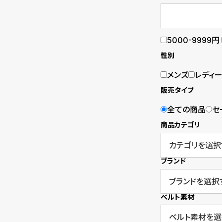
B
S
l
h
5000-9999円
o
o
性別
g
p
メンズ
レディ
販売タイプ
l
全ての商品
セ
i
商品カテゴリ
s
t
ブランド
#
P
ベルト素材
e