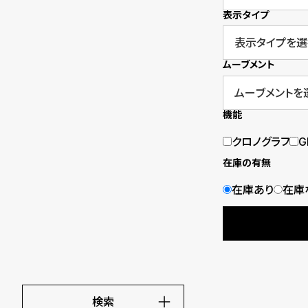
o
表示タイプ
p
l
ムーブメント
e
機能
シ
返
クロノグラフ
G
ョ
品
在庫の有無
ッ
に
在庫あり
在庫
ピ
つ
ン
い
グ
て
ガ
検索
イ