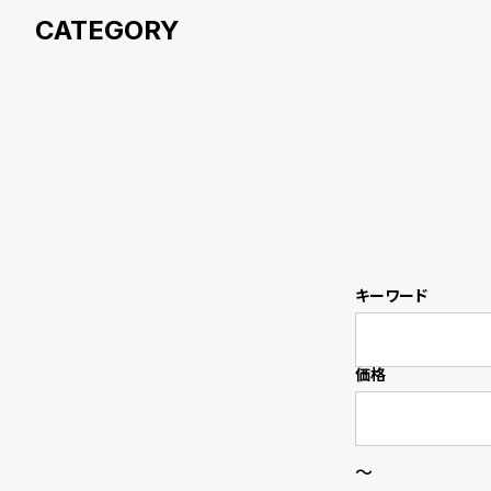
衣
セ
装
ー
貸
ル
出
情
報
キーワード
N
A
e
b
価格
w
o
s
u
～
t