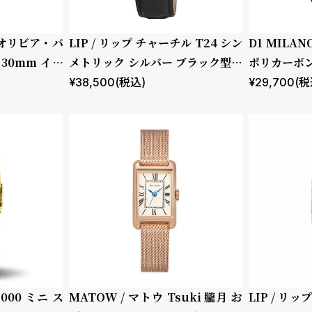
 / オリビア・バ
LIP / リップ チャーチル T24 シン
D1 MILA
30mm イラ
メトリック シルバー ブラック型押
ポリカーボン
ーラル フォレ
しレザー
トシャドウ
¥
38,500
(税込)
¥
29,700
(税
2000 ミニ ス
MATOW / マトウ Tsuki 朧月 お
LIP / リッ