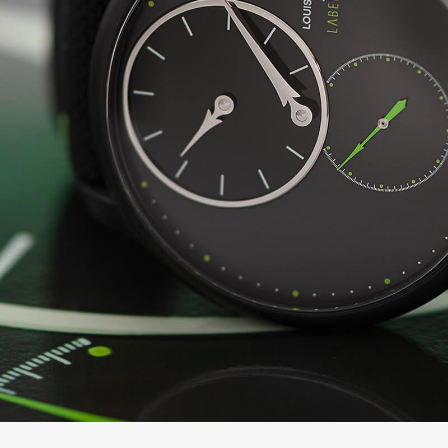
の
別
商
注
品
モ
デ
ル
受
雑
注
誌
販
掲
売
載
モ
商
デ
品
ル