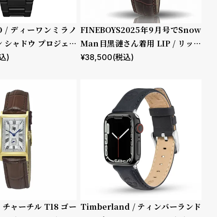
NO / ディーワンミラノ
FINEBOYS2025年9月号でSnow
 シャドウ プロジェク
Man目黒漣さん着用 LIP / リップ
チャーチル T18 ゴールド ブラウ
込)
¥
38,500
(税込)
ン レザー
プ チャーチル T18 ゴー
Timberland / ティンバーランド