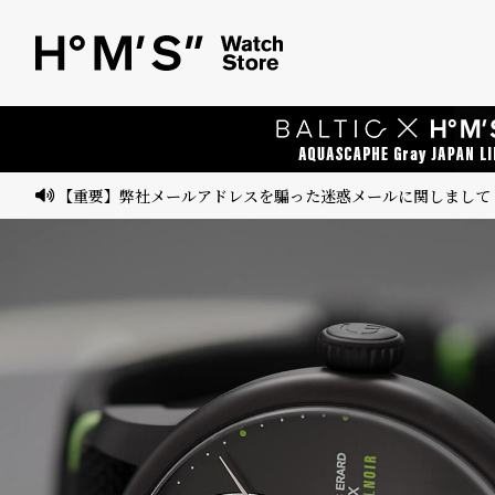
ベ
プ
ル
ル
ト
ウ
ォ
ッ
【重要】弊社メールアドレスを騙った迷惑メールに関しまして
チ
バ
ン
ド
そ
限
の
定
他
/