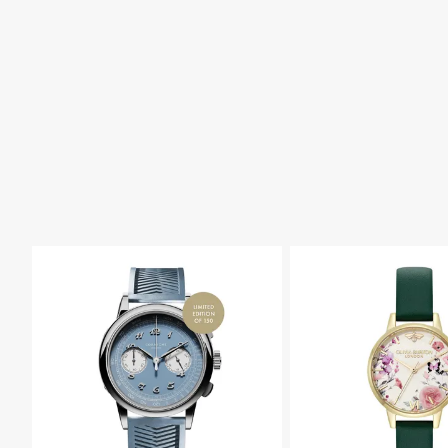
る
合
ン M
ル ノ
ン ロ
ワー
ン ロ
auric
ワー
レッ
ル デ
レッ
79999円
質
わ
e La
ル デ
クス
ザイ
クス
問
せ
croi
ザイ
カス
ン ペ
カス
80000-
x x L
ン ル
タム
ルレ
タム
abel
イ・
LN0
×ラ
LN0
99999円
Noir
エラ
08C
ベル
47C
Mast
ール
RD 1
ノワ
RD 1
100000
erpie
×ラ
1666
ール
1630
ce S
ベル
0 RO
ター
0 RO
円-
kelet
ノワ
LEX
ビン
LEX
on
ール
DEE
エヴ
DAT
性別
販売タイプ
ル・
PSE
ォ
EJUS
レギ
A
T 41
メンズ
全ての商
ュレ
ータ
レディー
品
ー
ス
セール