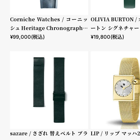
キッズ
受注販売
Corniche Watches / コーニッ
OLIVIA BURTON
予約販売
シュ Heritage Chronograph V
ートン シグネチャー 
isage ステンレス
ストレイテッド フロ
¥
99,000
(税込)
¥
19,800
(税込)
商品カテゴリ
ブランド
ストグリーン レザー
ベルト素材
表示タイプ
ムーブメント
機能
クロノグ
ラフ
sazare / さざれ 替えベルト ブラ
LIP / リップ マッハ