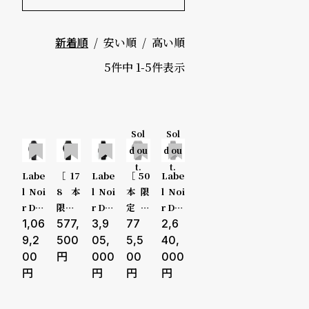
ド
キーワード
価格
安い順
高い順
新着順
時
刻
～
5
件中
1
-
5
件表示
計
印
保
サ
5000-9
証
ー
Sol
Sol
999円
d ou
d ou
プ
ビ
t.
t.
10000-2
Labe
［17
Labe
［50
Labe
ラ
ス
l Noi
8本
l Noi
本限
l Noi
9999円
ス
r Des
限
r Des
定］
r Des
ign /
1,06
定］
577,
ign /
3,9
Labe
77
ign /
2,6
よ
お
30000-
ラベ
Labe
ラベ
l Noi
ラベ
9,2
500
05,
5,5
40,
ル ノ
l Noi
ル ノ
r Des
ル ノ
00
000
00
000
く
問
49999円
ワー
r Des
ワー
ign /
ワー
あ
い
ル デ
ign /
ル デ
ラベ
ル デ
50000-
ザイ
ラベ
ザイ
ル ノ
ザイ