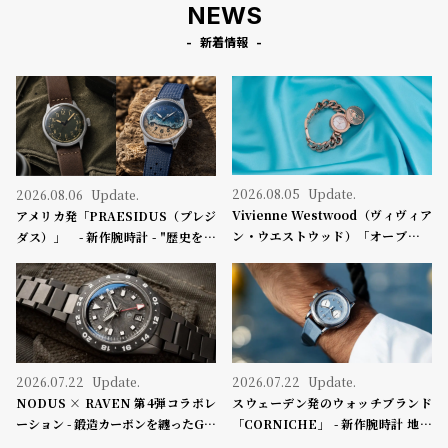
NEWS
コ
ー
新着情報
ニ
ッ
シ
ュ
ヴ
ィ
ヴ
ィ
2026.08.05
Update.
2026.08.06
Update.
ア
Vivienne Westwood（ヴィヴィア
アメリカ発「PRAESIDUS（プレジ
ン
ン・ウエストウッド）「オーブボタ
ダス）」 - 新作腕時計 - "歴史を身
ウ
ン」コレクションに、⽇本限定カラ
に着ける“ -戦場を駆け抜けたWillys
エ
ーのローズゴールドが登場
MBのボンネットと、 ノルマンディ
ス
ー・ユタビーチの砂を文字盤に閉じ
ト
込めた「A-11」コレクション2種類
ウ
が発売。
ッ
ド
2026.07.22
Update.
2026.07.22
Update.
ク
NODUS × RAVEN 第4弾コラボレ
スウェーデン発のウォッチブランド
ロ
ーション - 鍛造カーボンを纏ったGM
「CORNICHE」 - 新作腕時計 地中
ノ
Tウォッチ「TRAILTREKKER CA
海の夏を映す、爽やかなブルーダイ