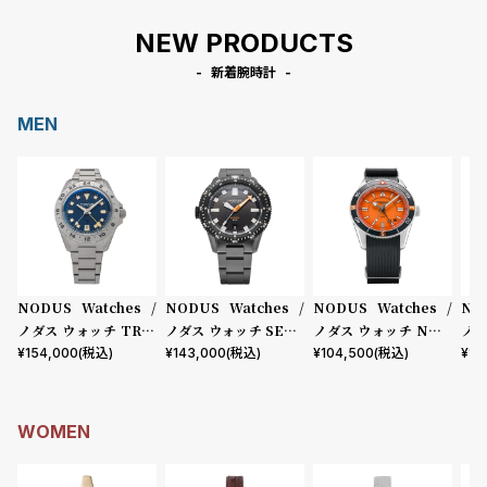
受
雑
NEW PRODUCTS
注
誌
販
掲
新着腕時計
売
載
MEN
モ
商
デ
品
ル
衣
セ
装
ー
貸
ル
NODUS Watches /
NODUS Watches /
NODUS Watches /
NO
出
ノダス ウォッチ TRAI
ノダス ウォッチ SECT
ノダス ウォッチ NOM
ノダ
情
LTREKKER - BASEC
OR DEEP - DAMASC
AD - SIGNAL
AD 
¥
154,000
(税込)
¥
143,000
(税込)
¥
104,500
(税込)
¥
10
AMP
US
報
WOMEN
N
A
e
b