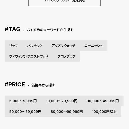
すべてのブランド一覧を見る
ル
ル
ト
ウ
ォ
ッ
#TAG
おすすめのキーワードから探す
チ
バ
リップ
バルチック
アップルウォッチ
コーニッシュ
ン
ヴィヴィアンウエストウッド
クロノグラフ
ド
そ
限
の
定
#PRICE
他
/
価格帯から探す
の
別
商
注
5,000～9,999円
10,000～29,999円
30,000～49,999円
品
モ
50,000～79,999円
80,000～99,999円
100,000円以上
デ
ル