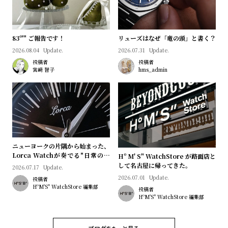
83º'" ご報告です！
リューズはなぜ「竜の頭」と書く？
2026.08.04
Update.
2026.07.31
Update.
投稿者
投稿者
宮﨑 智子
hms_admin
ニューヨークの片隅から始まった、
Lorca Watchが奏でる"日常のロ
Hº M' S" WatchStore が路面店と
マン"｜Brand Picks #08
して名古屋に帰ってきた。
2026.07.17
Update.
2026.07.01
Update.
投稿者
HºM'S" WatchStore 編集部
投稿者
HºM'S" WatchStore 編集部