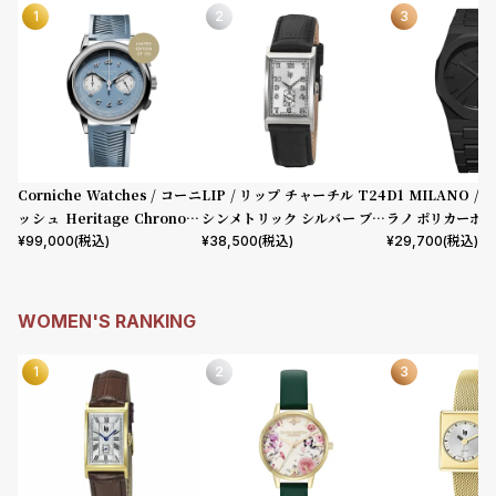
l
e
シ
返
ョ
品
ッ
に
ピ
つ
Corniche Watches / コーニ
LIP / リップ チャーチル T24
D1 MILANO 
ッシュ Heritage Chronogr
シンメトリック シルバー ブラ
ラノ ポリカーボン
ン
い
aph Visage ステンレス
ック型押しレザー
ロジェクトシャド
¥
99,000
(税込)
¥
38,500
(税込)
¥
29,700
(税込)
グ
て
ガ
イ
WOMEN'S RANKING
ド
時
刻
計
印
保
サ
証
ー