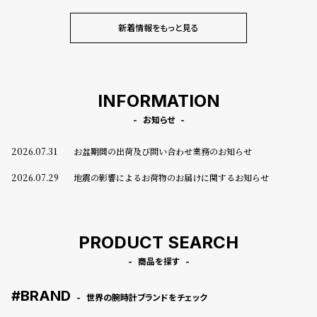
グ
RBON」が登場
ヤル「Heritage Chronograph Vi
ラ
sage Limited Edition」発売
新着情報をもっと見る
フ
全
世
て
界
INFORMATION
の
の
お知らせ
商
腕
品
時
2026.07.31
お盆期間の出荷及び問い合わせ業務のお知らせ
計
2026.07.29
地震の影響によるお荷物のお届けに関するお知らせ
ブ
ラ
ン
PRODUCT SEARCH
ド
商品を探す
一
覧
#BRAND
世界の腕時計ブランドをチェック
ラ
メ