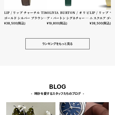
プ
ビ
ラ
ス
LIP / リップ チャーチル T18
OLIVIA BURTON / オリビ
LIP / リップ マ
ス
ゴールド シルバー ブラウンレ
ア・バートン シグネチャー 30
ニ スクエア ゴー
よ
お
ザー クロコダイル
mm イラストレイテッド フロ
メッシュ
¥
38,500
(税込)
¥
19,800
(税込)
¥
38,500
(税込)
ーラル フォレストグリーン レ
く
問
ザー
あ
い
る
合
ランキングをもっと見る
質
わ
問
せ
BLOG
時計を愛するスタッフたちのブログ