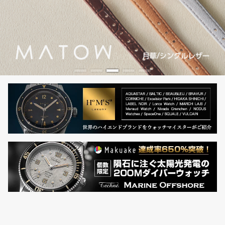
登
録
#Tags
リ
ッ
プ
バ
ル
チ
ッ
ク
ア
ッ
プ
ル
ウ
ォ
ッ
チ