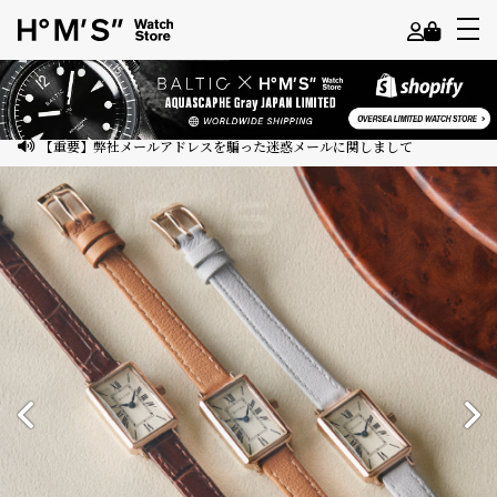
よ
う
こ
【重要】弊社メールアドレスを騙った迷惑メールに関しまして
そ
ゲ
ス
ト
様
ロ
グ
イ
ン
会
員