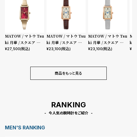
w
o
s
u
t
B
S
MATOW / マトウ Tsu
MATOW / マトウ Tsu
MATOW / マトウ Tsu
MA
l
h
ki 月華 /スクエア ゴー
ki 月華 /スクエア ロー
ki 月華 /スクエア ロー
ki
o
o
ルド ワインレッド
ズゴールド クリーム 型
ズゴールド クリーム ホ
ズゴ
¥
27,500
(税込)
¥
23,100
(税込)
¥
23,100
(税込)
¥
23
g
p
押しダークブラウンレ
ワイトグレーレザー
ージ
ザー
l
i
商品をもっと見る
s
t
#
RANKING
P
e
今人気の腕時計をご紹介
o
MEN'S RANKING
p