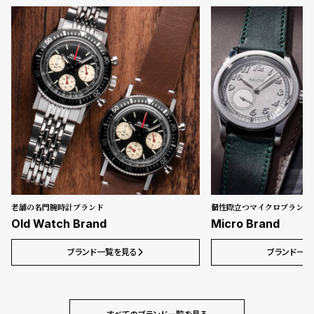
ン
ン
キ
ズ
ン
腕
グ
時
計
レ
キ
デ
ッ
ィ
ズ
ー
腕
ス
時
腕
計
老舗の名門腕時計ブランド
個性際立つマイクロブランド
Old Watch Brand
Micro Brand
時
計
ブランド一覧を見る
ブランド一覧
替
ア
え
ッ
ベ
プ