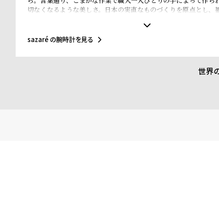
ら。言葉通り、こまかな作業で職人一人ひとりの手によって作ら
る
合
切なくなるような美しさ。日本の実直なものづくりを原点とし、
に作られている。 時代と共に長く愛されるものに、華美な装飾は
質
わ
と過ぎゆく時間を、sazaréの時計と共に。
問
せ
sazaré の腕時計を見る
世界