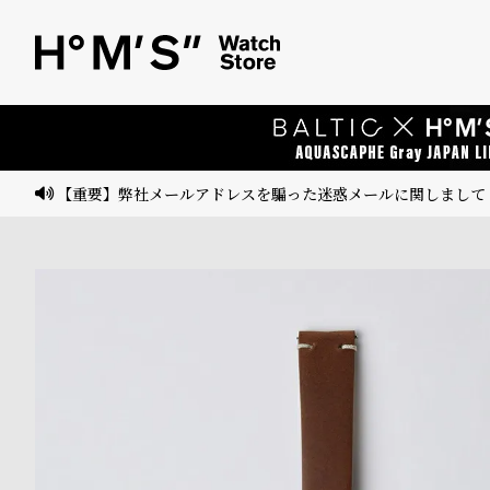
ベ
プ
ル
ル
ト
ウ
ォ
ッ
【重要】弊社メールアドレスを騙った迷惑メールに関しまして
チ
バ
ン
ド
そ
限
の
定
他
/