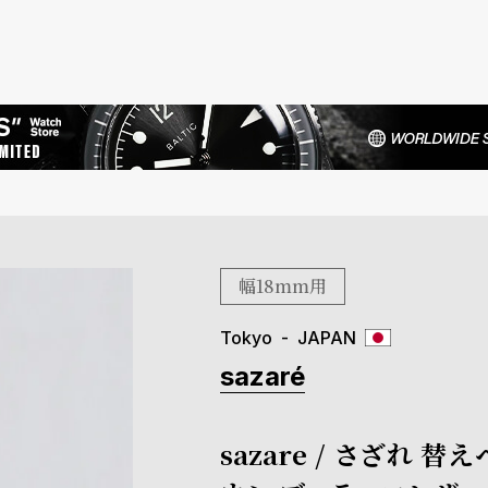
幅18mm用
Tokyo
JAPAN
sazaré
sazare / さざれ