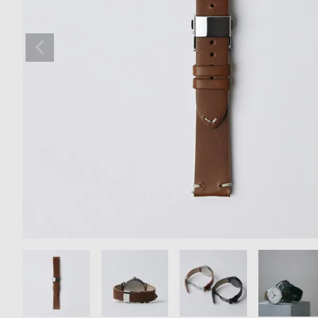
の
別
商
注
品
モ
デ
ル
受
雑
注
誌
販
掲
売
載
モ
商
デ
品
ル