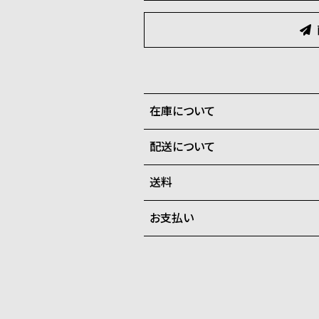
在庫について
配送について
全国の系列店と在庫を共有して
させて頂きます。
送料
ご注文商品のお届け日数は在庫
お支払い
弊社物流センターからの発送
配送料：550円（全国一律）
系列店舗から取り寄せ後に発
税込16,500円以上で全国送料無
クレジットカード、Amazon P
上記のいずれかでの発送となり
※限定品・受注販売商品・予約
発送日の確定はご注文確認後と