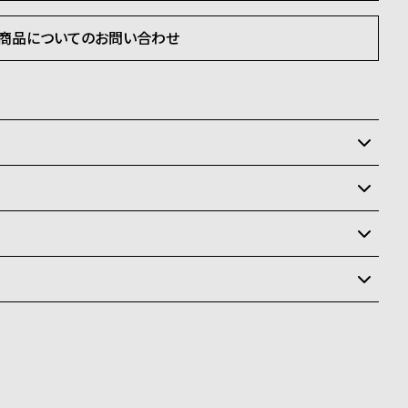
商品についてのお問い合わせ
いるため、在庫切れの場合、誠に勝手ながらキャンセルを
状況により異なり、
送
料
ay、PayPay、コンビニ後払い、代金引換、銀行振込
ます。
商品はクレジットカード、銀行振込のみご利用頂けます。
なります。場合によってはお届け日時のご希望に沿えない