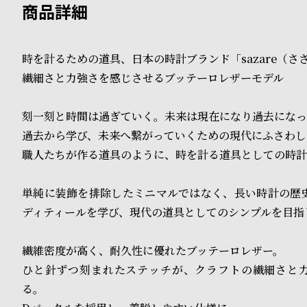
B
S
l
h
時を計るための道具、日本の時計ブランド「sazare（さ
o
o
繊細さと力強さを感じさせるブッテーロレザーモデル
g
p
刻一刻と時間は過ぎていく。未来は現在になり過去になっ
l
過去から学び、未来へ繋がっていくための現代にふさわし
i
職人たちが作る道具のように、時を計る道具としての時計
s
単純に装飾を排除したミニマルではなく、長い時計の歴
t
ディティールを学び、現代の道具としてのシンプルを目指
#
繊維密度が高く、耐久性に優れたブッテーロレザー。
P
ひと針ずつ刻まれたステッチが、クラフトの繊細さと
e
る。