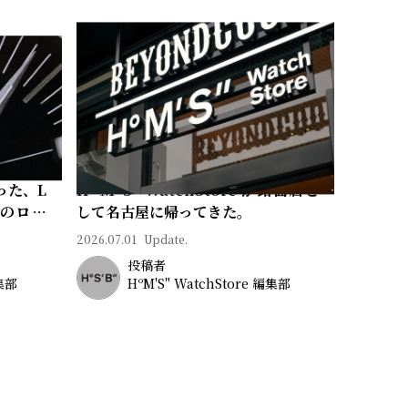
った、L
Hº M' S" WatchStore が路面店と
常のロマ
して名古屋に帰ってきた。
2026.07.01
Update.
投稿者
編集部
HºM'S" WatchStore 編集部