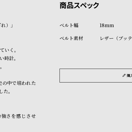
ショッピングガイド
場合もございますので予めご了
詳しくは下記のページをご覧く
ざれ）」
18mm
※ご予約商品・受注商品は、記
レザー（ブッ
商品の発送に関しまして
ていく。
い時計。
。
購
史の中で培われた
した。
力強さを感じさせ