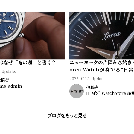
はなぜ「竜の頭」と書く？
ニューヨークの片隅から始ま
orca Watchが奏でる"日
Update.
ン"｜Brand Picks #08
2026.07.17
Update.
投稿者
ms_admin
投稿者
HºM'S" WatchStore 
ブログをもっと見る