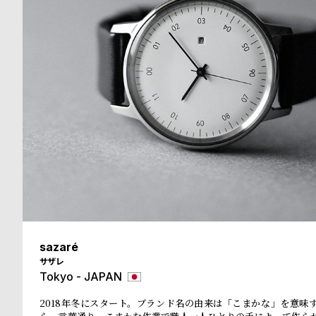
ド
時
刻
計
印
保
サ
証
ー
プ
ビ
ラ
ス
ス
よ
お
sazaré
サザレ
く
問
Tokyo - JAPAN
あ
い
2018年冬にスタート。ブランド名の由来は「こまかな」を意味