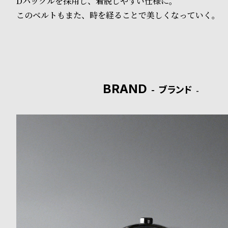
Dバックルを採用し、着脱しやすい仕様に。
o
このベルトもまた、時を経ることで美しくなっていく。
p
l
e
BRAND
ブランド
シ
返
ョ
品
ッ
に
ピ
つ
ン
い
グ
て
ガ
イ