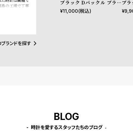
れた時計は繊細で
ブラック Dバックル ブラッ
ブラ
福島の工場で丁寧
ク ブッテーロレザー
¥
11,000
(税込)
¥
9,9
必要ない。刻一刻
のブランドを探す
BLOG
時計を愛するスタッフたちのブログ