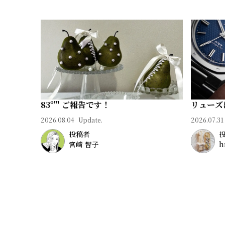
83º'" ご報告です！
リューズ
2026.08.04
Update.
2026.07.31
投稿者
宮﨑 智子
h