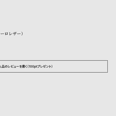
承くださいませ。
ださいませ。
載のお届け予定での発送となります。
テーロレザー）
入品のレビューを書く（100ptプレゼント）