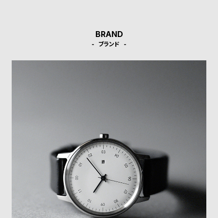
ル
ル
ト
ウ
ォ
BRAND
ブランド
ッ
チ
バ
ン
ド
そ
限
の
定
他
/
の
別
商
注
品
モ
デ
ル