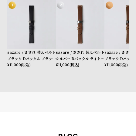
w
o
s
u
t
B
S
l
h
o
o
sazare / さざれ 替えベルト
sazare / さざれ 替えベルト
sazare / さざ
g
p
ブラック Dバックル ブラック
シルバー Dバックル ライトブ
ブラック Dバック
l
ブッテーロレザー
ラウン ブッテーロレザー
ラウン ブッテーロ
¥
11,000
(税込)
¥
11,000
(税込)
¥
11,000
(税込)
i
s
t
#
P
e
o
p