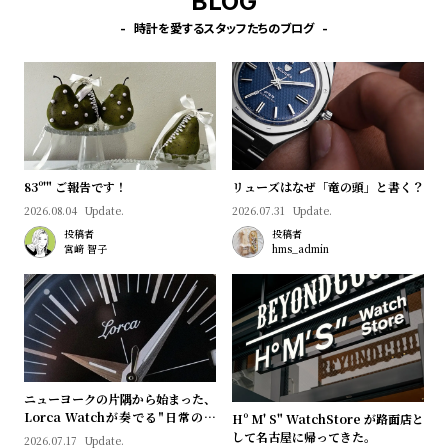
BLOG
l
時計を愛するスタッフたちのブログ
e
シ
返
ョ
品
ッ
に
ピ
つ
83º'" ご報告です！
リューズはなぜ「竜の頭」と書く？
ン
い
2026.08.04
Update.
2026.07.31
Update.
グ
て
投稿者
投稿者
宮﨑 智子
hms_admin
ガ
イ
ド
時
刻
計
印
保
サ
ニューヨークの片隅から始まった、
Lorca Watchが奏でる"日常のロ
Hº M' S" WatchStore が路面店と
証
ー
マン"｜Brand Picks #08
して名古屋に帰ってきた。
2026.07.17
Update.