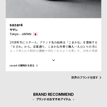
受
雑
注
誌
販
掲
売
載
sazaré
モ
商
サザレ
Tokyo - JAPAN
デ
品
2018年冬にスタート。ブランド名の由来は「こまかな」を意味する
ル
「さざれ」から。言葉通り、こまかな作業で職人一人ひとりの手に
衣
セ
よって作られた時計は繊細で切なくなるような美しさ。日本の実直
なものづくりを原点とし、福島の工場で丁寧に作られている。 時代
装
ー
と共に長く愛されるものに、華美な装飾は必要ない。刻一刻と過ぎ
貸
ル
ゆく時間を、sazaréの時計と共に。
sazaré の腕時計を見る
出
情
世界のブランドを探す
報
BRAND RECOMMEND
N
A
ブランドのおすすめアイテム
e
b