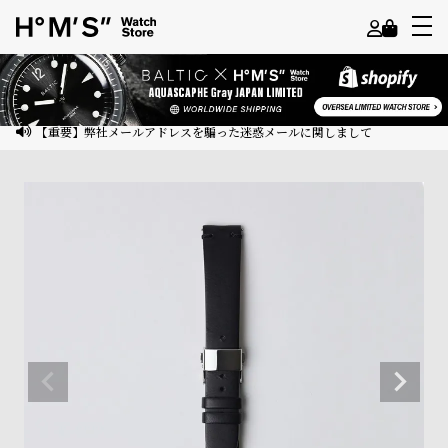
よ
う
こ
【重要】弊社メールアドレスを騙った迷惑メールに関しまして
そ
ゲ
ス
ト
様
ロ
グ
イ
ン
会
員