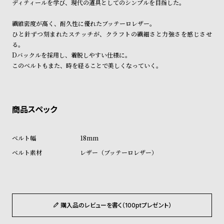
ディティールを学び、現代の道具としてのシンプルを目指した。
ン
ン
キ
ズ
繊維密度が高く、耐久性に優れたブッテーロレザー。
ン
腕
ひと針ずつ刻まれたステッチが、クラフトの繊細さと力強さを感じさせ
る。
グ
時
Dバックルを採用し、着脱しやすい仕様に。
計
このベルトもまた、時を経ることで美しくなっていく。
レ
キ
デ
ッ
ィ
ズ
ー
腕
ス
時
18mm
腕
計
レザー（ブッテーロレザー）
時
計
替
ア
え
ッ
購入品のレビューを書く（100ptプレゼント）
ベ
プ