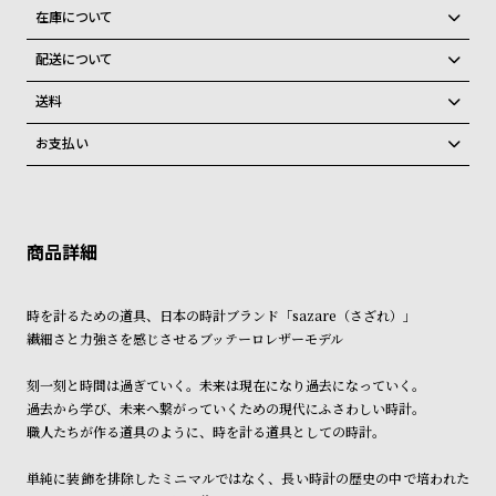
グ
在庫について
ラ
全国の系列店と在庫を共有しているため、在庫切れの場合、誠に勝手な
フ
配送について
がらキャンセルをさせて頂きます。
ご注文商品のお届け日数は在庫状況により異なり、
送料
全
世
弊社物流センターからの発送
て
界
配送料：550円（全国一律）
お支払い
税込16,500円以上で全国送料無料
系列店舗から取り寄せ後に発送
の
の
クレジットカード、Amazon Pay、PayPay、コンビニ後払い、代金引
商
腕
換、銀行振込
上記のいずれかでの発送となります。
※限定品・受注販売商品・予約商品はクレジットカード、銀行振込のみ
品
時
発送日の確定はご注文確認後となります。場合によってはお届け日時の
ご利用頂けます。
ご希望に沿えない場合もございますので予めご了承くださいませ。
計
ショッピングガイド
ブ
詳しくは下記のページをご覧くださいませ。
時を計るための道具、日本の時計ブランド「sazare（さざれ）」
ラ
※ご予約商品・受注商品は、記載のお届け予定での発送となります。
繊細さと力強さを感じさせるブッテーロレザーモデル
ン
商品の発送に関しまして
ド
刻一刻と時間は過ぎていく。未来は現在になり過去になっていく。
過去から学び、未来へ繋がっていくための現代にふさわしい時計。
一
職人たちが作る道具のように、時を計る道具としての時計。
覧
ラ
メ
単純に装飾を排除したミニマルではなく、長い時計の歴史の中で培われた