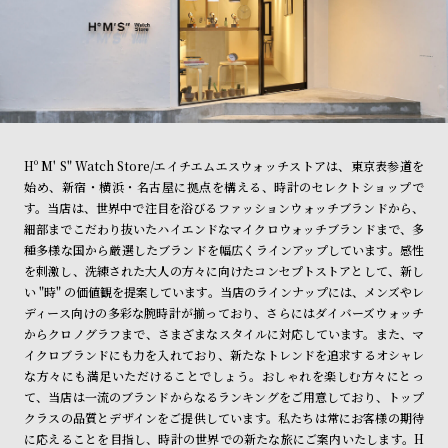
Hº M' S" Watch Store/エイチエムエスウォッチストアは、東京表参道を
始め、新宿・横浜・名古屋に拠点を構える、時計のセレクトショップで
す。当店は、世界中で注目を浴びるファッションウォッチブランドから、
細部までこだわり抜いたハイエンドなマイクロウォッチブランドまで、多
種多様な国から厳選したブランドを幅広くラインアップしています。感性
を刺激し、洗練された大人の方々に向けたコンセプトストアとして、新し
い "時" の価値観を提案しています。当店のラインナップには、メンズやレ
ディース向けの多彩な腕時計が揃っており、さらにはダイバーズウォッチ
からクロノグラフまで、さまざまなスタイルに対応しています。また、マ
イクロブランドにも力を入れており、新たなトレンドを追求するオシャレ
な方々にも満足いただけることでしょう。おしゃれを楽しむ方々にとっ
て、当店は一流のブランドからなるランキングをご用意しており、トップ
クラスの品質とデザインをご提供しています。私たちは常にお客様の期待
に応えることを目指し、時計の世界での新たな旅にご案内いたします。H