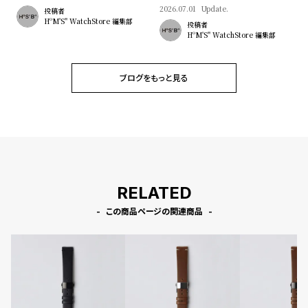
プ
ビ
2026.07.01
Update.
投稿者
ラ
ス
HºM'S" WatchStore 編集部
投稿者
HºM'S" WatchStore 編集部
ス
よ
お
く
問
ブログをもっと見る
あ
い
る
合
質
わ
問
せ
RELATED
この商品ページの関連商品