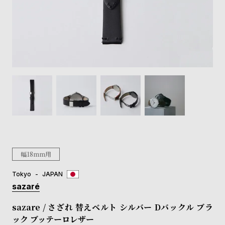
登
録
#Tags
リ
ッ
プ
バ
ル
チ
ッ
ク
ア
幅18mm用
ッ
プ
Tokyo
JAPAN
ル
sazaré
ウ
ォ
sazare / さざれ 替えベルト シルバー Dバックル ブラ
ッ
ック ブッテーロレザー
チ