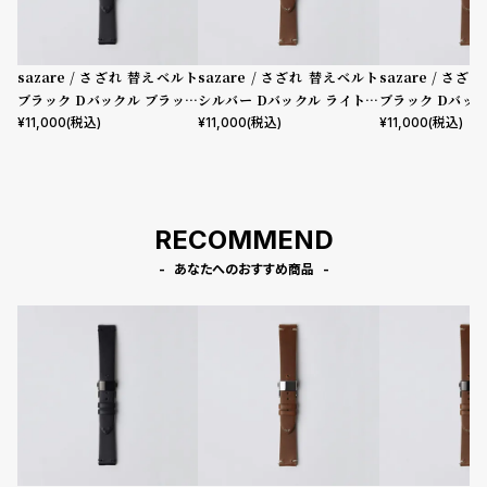
sazare / さざれ 替えベルト
sazare / さざれ 替えベルト
sazare / さ
ブラック Dバックル ブラック
シルバー Dバックル ライトブ
ブラック Dバッ
ブッテーロレザー
ラウン ブッテーロレザー
ラウン ブッテー
¥
11,000
(税込)
¥
11,000
(税込)
¥
11,000
(税込)
RECOMMEND
あなたへのおすすめ商品