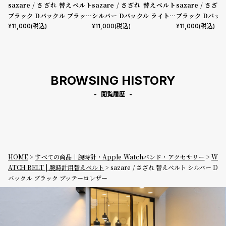
sazare / さざれ 替えベルト
sazare / さざれ 替えベルト
sazare / さ
ブラック Dバックル ブラック
シルバー Dバックル ライトブ
ブラック Dバッ
ブッテーロレザー
ラウン ブッテーロレザー
ラウン ブッテー
¥
11,000
(税込)
¥
11,000
(税込)
¥
11,000
(税込)
BROWSING HISTORY
閲覧履歴
HOME
すべての商品｜腕時計・Apple Watchバンド・アクセサリー
W
ATCH BELT | 腕時計用替えベルト
sazare / さざれ 替えベルト シルバー D
バックル ブラック ブッテーロレザー