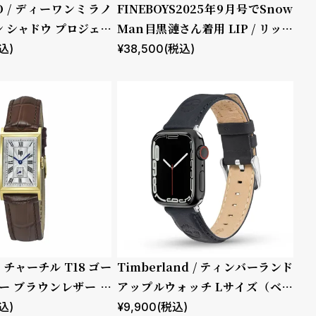
NO / ディーワンミラノ
FINEBOYS2025年9月号でSnow
 シャドウ プロジェク
Man目黒漣さん着用 LIP / リップ
チャーチル T18 ゴールド ブラウ
込)
¥
38,500
(税込)
ン レザー
プ チャーチル T18 ゴー
Timberland / ティンバーランド
ー ブラウンレザー ク
アップルウォッチ Lサイズ（ベル
ト幅22mm）バンド ストラップ
込)
¥
9,900
(税込)