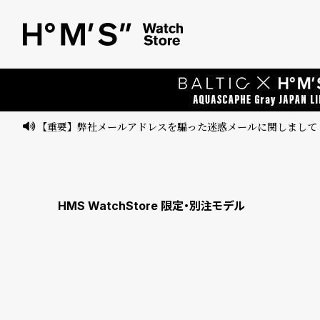
ベ
プ
ル
ル
ト
ウ
ォ
ッ
【重要】弊社メールアドレスを騙った迷惑メールに関しまして
チ
バ
ン
HMS WatchStore 限定・別注モデル
ド
そ
限
の
定
他
/