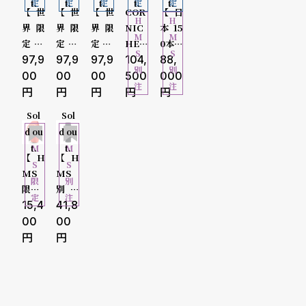
o
定
定
定
定
定
t.
t.
t.
t.
t.
10000-2
【世
【世
【世
COR
【日
H
H
p
界限
界限
界限
NIC
本15
M
M
9999円
定25
定30
定34
HE /
0本限
l
S
S
0本】
97,9
0本】
97,9
9本】
97,9
コー
104,
定 H
88,
別
別
30000-
Corn
COR
COR
ニッ
MS
00
00
00
500
000
e
注
注
iche
NIC
NIC
シュ
watc
49999円
Watc
HE /
HE /
［世
h sto
Sol
Sol
シ
返
hes /
コー
コー
界25
re 日
H
H
d ou
d ou
50000-
コー
ニッ
ニッ
0本限
本別
ョ
品
M
M
t.
t.
ニッ
シュ
シュ
定］
注モ
【H
【H
S
S
シュ
ヘリ
オブ
HMS
デ
79999円
ッ
に
MS
MS
限
別
ヘリ
テー
スキ
Watc
ル】
限
別注
定
注
ピ
つ
テー
ジ ク
ュア
hSto
COR
80000-
定】I
15,4
モデ
41,8
ジ ミ
ロノ
Ⅱ グ
re ×
NIC
ce-W
ル】
00
00
ン
い
ラー
グラ
レー
COR
HE /
atch
MAR
99999円
ジュ
フ H
グレ
NIC
コー
グ
て
/ アイ
CH L
クロ
erita
ー ラ
HE
ニッ
スウ
A.B /
100000
ガ
ノグ
ge デ
バー
コラ
シュ
ォッ
マー
ラフ
マン
スト
ボレ
Heri
チ IC
チエ
円-
イ