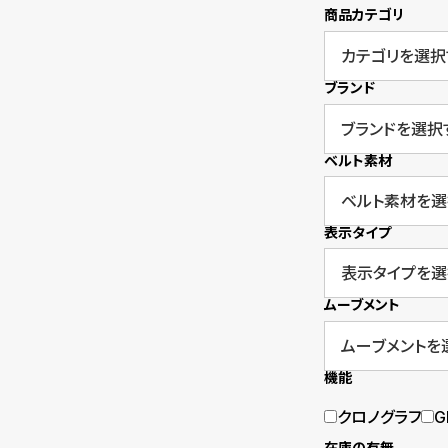
商品カテゴリ
衣
セ
装
ー
ブランド
貸
ル
出
ベルト素材
情
報
表示タイプ
N
A
ムーブメント
e
b
w
o
機能
s
u
クロノグラフ
G
t
在庫の有無