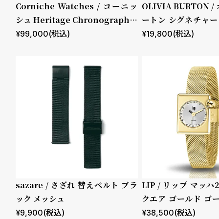
る
合
Corniche Watches / コーニッ
OLIVIA BURTON
シュ Heritage Chronograph V
ートン シグネチャー 
質
わ
isage ステンレス
ストレイテッド フロ
¥
99,000
(税込)
¥
19,800
(税込)
問
せ
ムーブメント
機能
ストグリーン レザー
クロノグ
ラフ
GMT
スモール
セコンド
ムーンフ
sazare / さざれ 替えベルト ブラ
LIP / リップ マッハ
ック メッシュ
クエア ゴールド ゴ
ェイズ
ュ
¥
9,900
(税込)
¥
38,500
(税込)