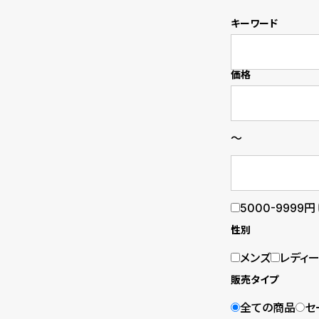
の
別
キーワード
商
注
品
モ
価格
デ
ル
～
受
雑
注
誌
5000-9999円
販
掲
性別
売
載
メンズ
レディ
モ
商
販売タイプ
デ
品
全ての商品
セ
ル