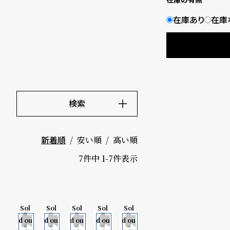
B
S
在庫あり
在庫
l
h
o
o
g
p
l
検索
i
キーワード
価格
s
安い順
高い順
新着順
～
t
7
件中
1
-
7
件表示
#
5000-9
P
Sol
Sol
Sol
Sol
Sol
999円
e
限
限
限
限
限
d ou
d ou
d ou
d ou
d ou