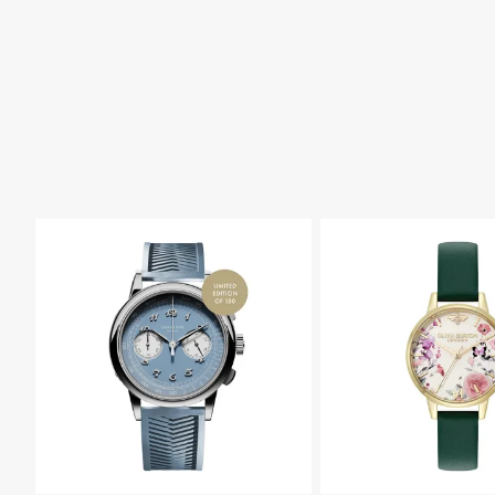
シル
ド ス
ラッ
ーシ
tage
E gla
ルエ
バー
ペシ
プ
ョン
Chro
ド
m co
ービ
性別
販売タイプ
サー
アー
第二
nogr
lour
ー セ
時
刻
モン
レ VI
弾 ヘ
aph
アイ
ブン
メンズ
全ての商
ブラ
シル
リテ
Limit
ス グ
ティ
計
印
ック
バー
ージ
ed E
ラム
7 H
レディー
品
レザ
アズ
クロ
ditio
保
サ
カラ
MS b
ー
ール
ノグ
n Cie
ー コ
espo
ス
セール
証
ー
ブル
ラフ
l No
ーラ
ke
ー ブ
ノク
ctun
ル ミ
プ
ビ
キッズ
受注販売
ラッ
ター
e ヘ
ディ
クレ
ン II
リテ
ラ
ス
アム
予約販売
ザー
ージ
ス
クロ
ノグ
商品カテゴリ
ブランド
よ
お
ラフ
シエ
く
問
ル ノ
あ
い
クタ
ベルト素材
表示タイプ
ーン