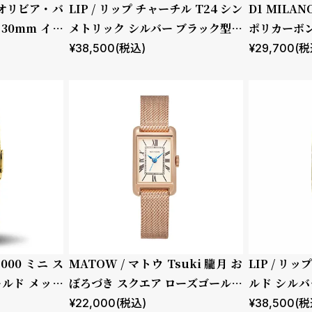
 / オリビア・バ
LIP / リップ チャーチル T24 シン
D1 MILA
30mm イラ
メトリック シルバー ブラック型押
ポリカーボン
ーラル フォレ
しレザー
トシャドウ
¥
38,500
(税込)
¥
29,700
(税
2000 ミニ ス
MATOW / マトウ Tsuki 朧月 お
LIP / リッ
ールド メッシ
ぼろづき スクエア ローズゴールド
ルド シルバ
メッシュ
ロコダイル
¥
22,000
(税込)
¥
38,500
(税