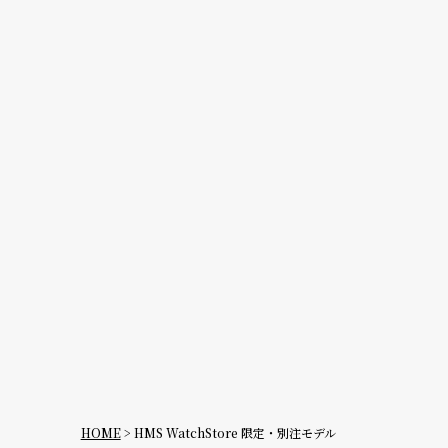
デイト
デイデイ
ト
在庫の有無
在庫あり
在庫なし
を含む
HOME
HMS WatchStore 限定・別注モデル