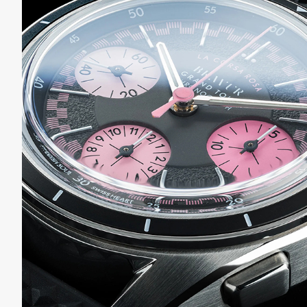
の
別
商
注
品
モ
デ
ル
受
雑
注
誌
販
掲
売
載
モ
商
デ
品
ル