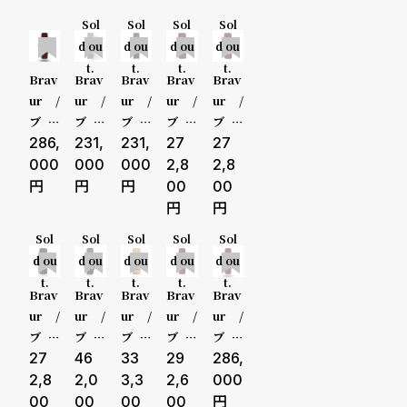
る
合
ラ・
III S
ht Bl
ge M
ラ・
Sol
Sol
Sol
Sol
50000-
コル
S
ue di
ER P
グラ
質
わ
d ou
d ou
d ou
d ou
サ・
al Br
urple
ン・
t.
t.
t.
t.
問
せ
ロー
own
FKM
ブー
79999円
Brav
Brav
Brav
Brav
Brav
ザ IV
edge
rubb
クル
ur /
ur /
ur /
ur /
ur /
PVD
sea
er
I
80000-
ブラ
ブラ
ブラ
ブラ
ブラ
m le
ヴァ
286,
ヴァ
231,
ヴァ
231,
ヴァ
27
ヴァ
27
athe
99999円
BW0
Tea
Tea
Scan
Scan
000
000
000
2,8
2,8
r sap
03 B
m H
m H
dina
dina
00
00
phire
ottle
erita
erita
via S
via
100000
back
Gree
ge -
ge P
parkl
Mid
Sol
Sol
Sol
Sol
Sol
n dia
STR
EU B
ing
night
円-
d ou
d ou
d ou
d ou
d ou
l Bro
lack
Whit
Blue
t.
t.
t.
t.
t.
wn e
FKM
e dia
dial
Brav
Brav
Brav
Brav
Brav
性別
販売タイプ
dge
rubb
l Bro
Bro
ur /
ur /
ur /
ur /
ur /
sea
er
wn e
wn e
メンズ
全ての商
ブラ
ブラ
ブラ
ブラ
ブラ
m le
dge
dge
ヴァ
27
ヴァ
46
ヴァ
33
ヴァ
29
ヴァ
286,
athe
sea
sea
Scan
グラ
Geo
BW0
BW0
レディー
品
2,8
2,0
3,3
2,6
000
r sap
m le
m le
dina
ンツ
grap
03 M
03 Bl
00
00
00
00