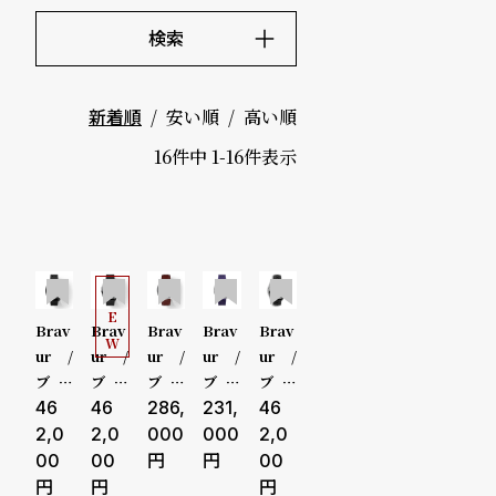
ド
検索
時
刻
キーワード
価格
安い順
高い順
新着順
計
印
～
16
件中
1
-
16
件表示
保
サ
証
ー
5000-9
プ
ビ
999円
ラ
ス
N
E
10000-2
Brav
Brav
Brav
Brav
Brav
ス
W
ur /
ur /
ur /
ur /
ur /
よ
お
9999円
ブラ
ブラ
ブラ
ブラ
ブラ
ヴァ
46
ヴァ
46
ヴァ
286,
ヴァ
231,
ヴァ
46
く
問
30000-
グラ
グラ
BW0
Tea
グラ
2,0
2,0
000
000
2,0
あ
い
ンツ
ンツ
03 M
m H
ンツ
00
00
00
49999円
ール
ール
idnig
erita
ール