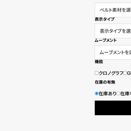
o
p
表示タイプ
l
e
ムーブメント
シ
返
機能
ョ
品
クロノグラフ
G
ッ
に
在庫の有無
ピ
つ
在庫あり
在庫
ン
い
グ
て
ガ
イ