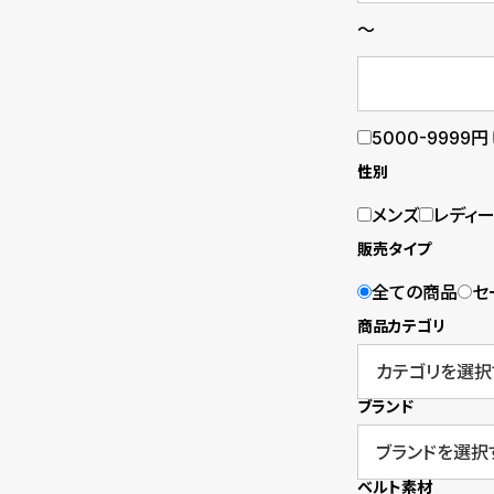
～
B
S
l
h
o
o
5000-9999円
g
p
性別
l
メンズ
レディ
i
販売タイプ
s
全ての商品
セ
商品カテゴリ
t
#
ブランド
P
e
ベルト素材