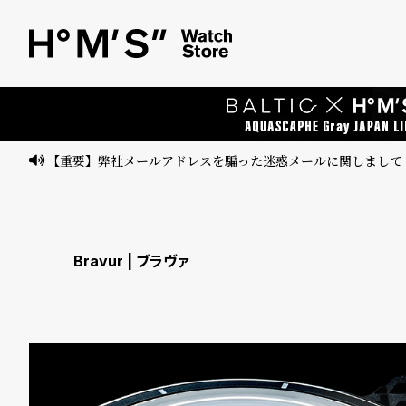
ベ
プ
ル
ル
ト
ウ
ォ
ッ
【重要】弊社メールアドレスを騙った迷惑メールに関しまして
チ
バ
ン
Bravur | ブラヴァ
ド
そ
限
の
定
他
/