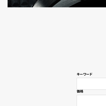
衣
セ
装
ー
貸
ル
出
情
報
N
A
キーワード
e
b
w
o
価格
s
u
t