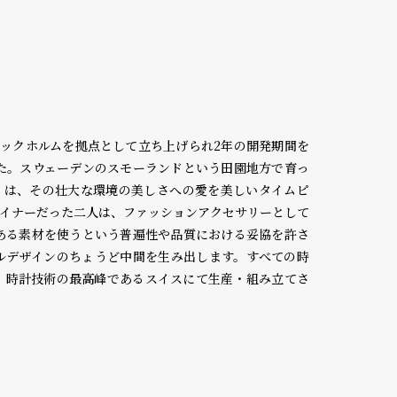
にストックホルムを拠点として立ち上げられ2年の開発期間を
た。スウェーデンのスモーランドという田園地方で育っ
 Sahlin は、その壮大な環境の美しさへの愛を美しいタイムピ
ザイナーだった二人は、ファッションアクセサリーとして
ある素材を使うという普遍性や品質における妥協を許さ
ルデザインのちょうど中間を生み出します。すべての時
、時計技術の最高峰であるスイスにて生産・組み立てさ