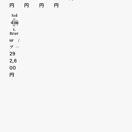
phire
athe
athe
via J
ール
hy S
idnig
ack
ス
セール
back
r sap
r sap
et Bl
ラ・
parkl
ht Bl
dial
Sol
phire
phire
ack
コル
ing
ue di
Bro
キッズ
受注販売
back
back
d ou
dial
サ・
Whit
al Go
wn e
t.
Blac
ロー
e Sa
ld P
dge
予約販売
Brav
k ed
ザ II
nd s
VD B
sea
ur /
ge s
uede
rown
m le
ブラ
商品カテゴリ
ブランド
eam
edge
athe
ヴァ
29
leath
sea
r sap
BW0
2,6
er sa
m le
phire
03 B
00
pphir
athe
back
ottle
ベルト素材
表示タイプ
e ba
r sap
Gree
ck
phire
n dia
back
l Gol
d PV
ムーブメント
機能
D Br
own
クロノグ
cont
rast