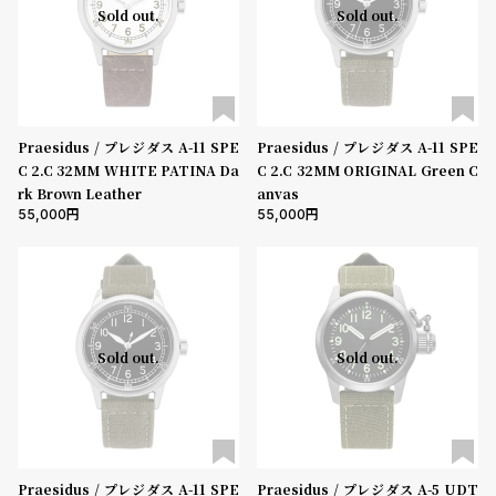
Sold out.
Sold out.
Praesidus / プレジダス A-11 SPE
Praesidus / プレジダス A-11 SPE
C 2.C 32MM WHITE PATINA Da
C 2.C 32MM ORIGINAL Green C
rk Brown Leather
anvas
55,000
55,000
Sold out.
Sold out.
Praesidus / プレジダス A-11 SPE
Praesidus / プレジダス A-5 UDT