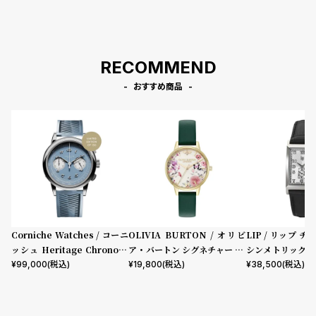
RECOMMEND
おすすめ商品
Corniche Watches / コーニ
OLIVIA BURTON / オリビ
LIP / リップ チ
ッシュ Heritage Chronogr
ア・バートン シグネチャー 30
シンメトリック 
aph Visage ステンレス
mm イラストレイテッド フロ
ック型押しレザー
¥
99,000
(税込)
¥
19,800
(税込)
¥
38,500
(税込)
ーラル フォレストグリーン レ
ザー