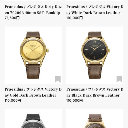
w
o
Praesidus / プレジダス Dirty Doz
Praesidus / プレジダス Victory D
s
u
en 70200A 40mm SST- Bonklip
ay White Dark Brown Leather
t
71,500
110,000
B
S
l
h
o
o
g
p
l
i
s
t
Praesidus / プレジダス Victory D
Praesidus / プレジダス Victory D
#
ay Gold Dark Brown Leather
ay Black Dark Brown Leather
P
110,000
110,000
e
o
p