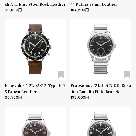
プ
ビ
ch A-11 Blue Steel Rock Leather
44 Patina 38mm Leather
ラ
ス
99,000
104,500
ス
よ
お
く
問
あ
い
る
合
質
わ
問
せ
Praesidus / プレジダス Type H-7
Praesidus / プレジダス DD-45 Pa
5 Brown Leather
tina Bonklip Field Bracelet
60,500
198,000