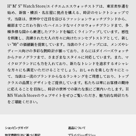
Hº M' S" Watch Store/エイチエムエスウォッチストアは、東京表参道を
始め、新宿・横浜・名古屋に拠点を構える、時計のセレクトショップで
す。当店は、世界中で注目を浴びるファッションウォッチブランドから、
細部までこだわり抜いたハイエンドなマイクロウォッチブランドまで、多
種多様な国から厳選したブランドを幅広くラインアップしています。感性
を刺激し、洗練された大人の方々に向けたコンセプトストアとして、新し
い "時" の価値観を提案しています。当店のラインナップには、メンズやレ
ディース向けの多彩な腕時計が揃っており、さらにはダイバーズウォッチ
からクロノグラフまで、さまざまなスタイルに対応しています。また、マ
イクロブランドにも力を入れており、新たなトレンドを追求するオシャレ
な方々にも満足いただけることでしょう。おしゃれを楽しむ方々にとっ
て、当店は一流のブランドからなるランキングをご用意しており、トップ
クラスの品質とデザインをご提供しています。私たちは常にお客様の期待
に応えることを目指し、時計の世界での新たな旅にご案内いたします。H
MS Watch Storeのウェブサイトをぜひご覧いただき、魅力的な時計たち
をご堪能ください。
ショッピングガイド
返品について
特定商取引法に基づく表記
プライバシーポリシー