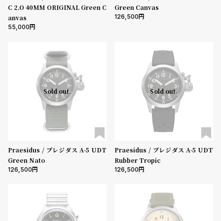
C 2.O 40MM ORIGINAL Green C
Green Canvas
126,500
anvas
55,000
Sold out.
Sold out.
Praesidus / プレジダス A-5 UDT
Praesidus / プレジダス A-5 UDT
Green Nato
Rubber Tropic
126,500
126,500