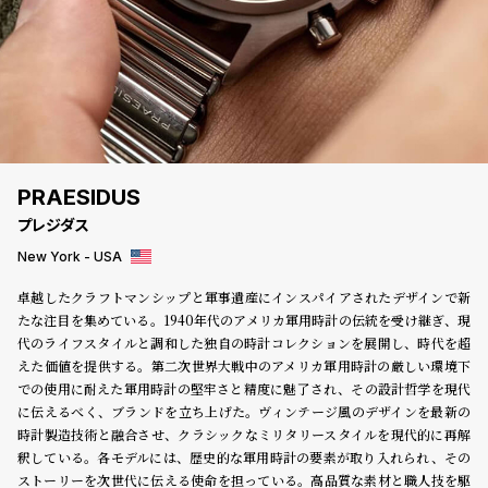
登
録
#Tags
リ
ッ
プ
PRAESIDUS
バ
プレジダス
ル
チ
New York - USA
ッ
卓越したクラフトマンシップと軍事遺産にインスパイアされたデザインで新
ク
たな注目を集めている。1940年代のアメリカ軍用時計の伝統を受け継ぎ、現
ア
代のライフスタイルと調和した独自の時計コレクションを展開し、時代を超
ッ
えた価値を提供する。第二次世界大戦中のアメリカ軍用時計の厳しい環境下
プ
での使用に耐えた軍用時計の堅牢さと精度に魅了され、その設計哲学を現代
ル
ウ
に伝えるべく、ブランドを立ち上げた。ヴィンテージ風のデザインを最新の
ォ
時計製造技術と融合させ、クラシックなミリタリースタイルを現代的に再解
ッ
釈している。各モデルには、歴史的な軍用時計の要素が取り入れられ、その
チ
ストーリーを次世代に伝える使命を担っている。高品質な素材と職人技を駆