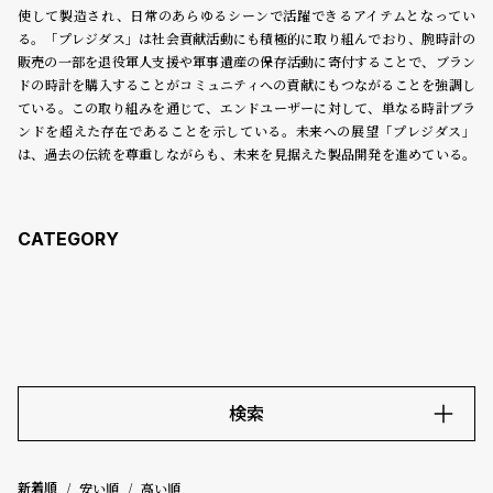
コ
使して製造され、日常のあらゆるシーンで活躍できるアイテムとなってい
ー
る。「プレジダス」は社会貢献活動にも積極的に取り組んでおり、腕時計の
ニ
販売の一部を退役軍人支援や軍事遺産の保存活動に寄付することで、ブラン
ッ
ドの時計を購入することがコミュニティへの貢献にもつながることを強調し
シ
ている。この取り組みを通じて、エンドユーザーに対して、単なる時計ブラ
ュ
ンドを超えた存在であることを示している。未来への展望「プレジダス」
ヴ
は、過去の伝統を尊重しながらも、未来を見据えた製品開発を進めている。
ィ
ヴ
ィ
ア
ン
ウ
エ
ス
ト
ウ
ッ
ド
検索
ク
ロ
キーワード
ノ
安い順
高い順
新着順