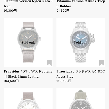
Titanium Version Nylon Nato S
Titanium Version C Black Trop
trap
ic Rubber
91,300
91,300
Sold out.
Sold out.
Praesidus / プレジダス Neptune
Praesidus / プレジダス A-5 UDT
44 Black 38mm Leather
Abyss Blue
104,500
159,500