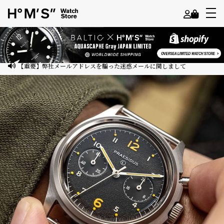
よ
う
こ
【重要】弊社メールアドレスを騙った迷惑メールに関しまして
そ
ゲ
ス
ト
様
ロ
グ
イ
ン
会
員