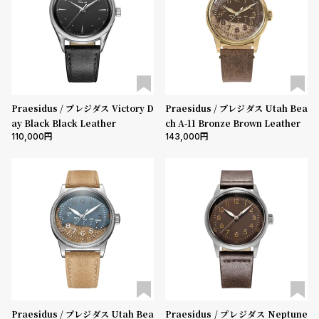
l
e
シ
返
ョ
品
ッ
に
Praesidus / プレジダス Victory D
Praesidus / プレジダス Utah Bea
ピ
つ
ay Black Black Leather
ch A-11 Bronze Brown Leather
110,000
143,000
ン
い
グ
て
ガ
イ
ド
時
刻
計
印
保
サ
証
ー
Praesidus / プレジダス Utah Bea
Praesidus / プレジダス Neptune