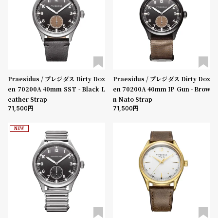
受
雑
注
誌
販
掲
売
載
モ
商
デ
品
Praesidus / プレジダス Dirty Doz
Praesidus / プレジダス Dirty Doz
ル
en 70200A 40mm SST - Black L
en 70200A 40mm IP Gun - Brow
eather Strap
n Nato Strap
衣
セ
71,500
71,500
装
ー
貸
ル
NEW
出
情
報
N
A
e
b