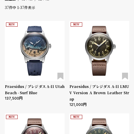
グ
37
件中
1
-
37
件表示
ラ
フ
価格
NEW
NEW
～
全
世
て
界
5000-9999円
10000-29999円
30000-49999円
の
の
50000-79999円
80000-99999円
100000円-
商
腕
品
時
性別
計
メンズ
レディース
キッズ
ブ
Praesidus / プレジダス A-11 Utah
Praesidus / プレジダス A-11 LMU
販売タイプ
ラ
Beach - Surf Blue
V Version A Brown Leather Str
ン
全ての商品
セール
受注販売
予約販売
137,500
ap
ド
121,000
商品カテゴリ
一
NEW
NEW
覧
ラ
メ
ブランド