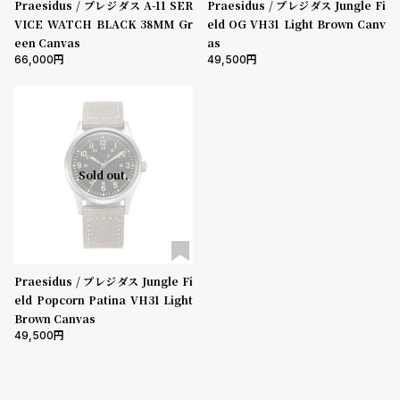
Praesidus / プレジダス A-11 SER
Praesidus / プレジダス Jungle Fi
VICE WATCH BLACK 38MM Gr
eld OG VH31 Light Brown Canv
een Canvas
as
66,000
49,500
Sold out.
Praesidus / プレジダス Jungle Fi
eld Popcorn Patina VH31 Light
Brown Canvas
49,500