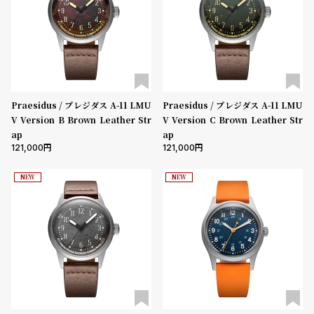
ン
ン
キ
ズ
ン
腕
ベルト素材
グ
時
計
表示タイプ
レ
キ
Praesidus / プレジダス A-11 LMU
Praesidus / プレジダス A-11 LMU
V Version B Brown Leather Str
V Version C Brown Leather Str
デ
ッ
ap
ap
ィ
ズ
121,000
121,000
ムーブメント
ー
腕
NEW
NEW
ス
時
腕
計
機能
時
クロノグラフ
GMT
スモールセコンド
ムーンフェイズ
デイト
計
デイデイト
替
ア
え
ッ
在庫の有無
ベ
プ
在庫あり
在庫なしを含む