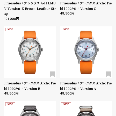
ル
ル
Praesidus / プレジダス A-11 LMU
Praesidus / プレジダス Arctic Fie
V Version E Brown Leather Str
ld 100296_4 Version C
ト
ウ
49,500
ap
ォ
121,000
ッ
NEW
NEW
チ
バ
ン
ド
そ
限
の
定
他
/
の
別
Praesidus / プレジダス Arctic Fie
Praesidus / プレジダス Arctic Fie
ld 100296_4 Version B
ld 100296_4 Version A
商
注
49,500
49,500
品
モ
デ
NEW
NEW
ル