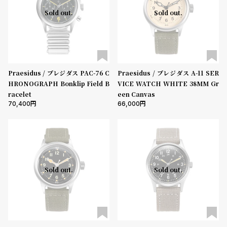
Sold out.
Sold out.
Praesidus / プレジダス PAC-76 C
Praesidus / プレジダス A-11 SER
HRONOGRAPH Bonklip Field B
VICE WATCH WHITE 38MM Gr
racelet
een Canvas
70,400
66,000
Sold out.
Sold out.