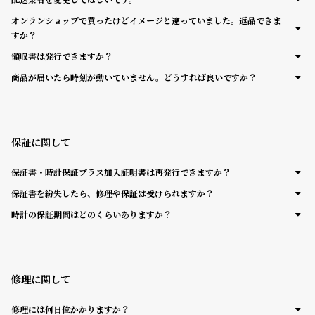
コ
オンランショップで買ったけどイメージと違っていました。返品できま
ー
すか？
ニ
ッ
領収書は発行できますか？
シ
商品が届いたら時刻が動いていません。どうすれば良いですか？
ュ
ヴ
ィ
ヴ
ィ
保証に関して
ア
ン
保証書・時計保証プラス加入証明書は再発行できますか？
ウ
エ
保証書を紛失したら、修理や保証は受けられますか？
ス
時計の保証期間はどのくらいありますか？
ト
ウ
ッ
ド
修理に関して
ク
ロ
ノ
修理には何日位かかりますか？