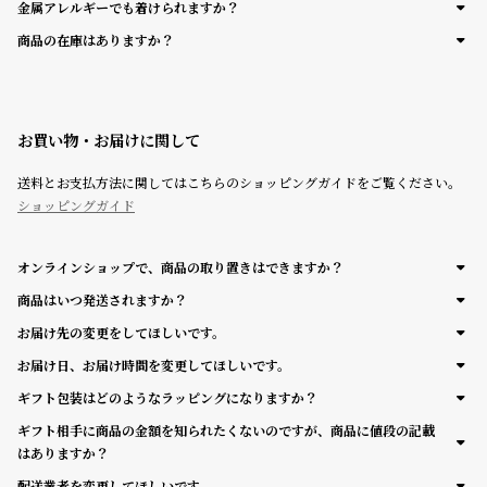
金属アレルギーでも着けられますか？
登
商品の在庫はありますか？
録
お買い物・お届けに関して
#Tags
リ
ッ
送料とお支払方法に関してはこちらのショッピングガイドをご覧ください。
プ
ショッピングガイド
バ
ル
チ
オンラインショップで、商品の取り置きはできますか？
ッ
ク
商品はいつ発送されますか？
ア
お届け先の変更をしてほしいです。
ッ
お届け日、お届け時間を変更してほしいです。
プ
ル
ギフト包装はどのようなラッピングになりますか？
ウ
ギフト相手に商品の金額を知られたくないのですが、商品に値段の記載
ォ
はありますか？
ッ
チ
配送業者を変更してほしいです。