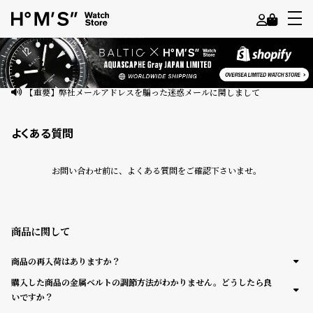
よ
う
こ
【重要】弊社メールアドレスを騙った迷惑メールに関しまして
そ
よくある質問
ゲ
ス
お問い合わせ前に、よくある質問をご確認下さいませ。
ト
様
ロ
商品に関して
グ
イ
商品の再入荷はありますか？
ン
購入した商品の金属ベルトの調節方法がわかりません。どうしたら良
いですか？
会
員