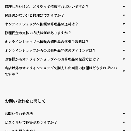
グ
修理したいけど、どうやって依頼すればいいですか？
ラ
フ
保証書がないけど修理はできますか？
オンラインショップへ依頼の修理品の送料は？
全
世
修理代金の支払い方法は何がありますか？
て
界
オンラインショップへ依頼の修理品の代引手数料は？
の
の
オンラインショップからのお修理品発送のタイミングは？
商
腕
お客様からオンラインショップへのお修理品の発送方法は？
品
時
当店以外のオンラインショップで購入した商品の修理はどうすればいい
計
ですか？
ブ
ラ
ン
お問い合わせに関して
ド
一
お問い合わせ方法
覧
どれくらいで返答がありますか？
ラ
メ
メールが届きません