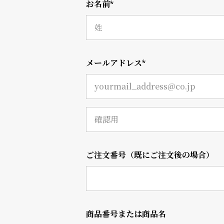
お名前
衣
セ
装
ー
貸
ル
メールアドレス
出
情
報
N
A
ご注文番号（既にご注文後の場合）
e
b
w
o
s
u
商品番号または商品名
t