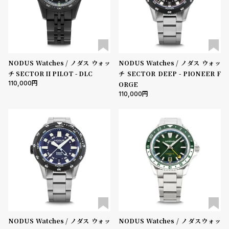
w
o
s
u
t
B
S
l
h
NODUS Watches / ノダス ウォッ
NODUS Watches / ノダス ウォッ
チ SECTOR II PILOT - DLC
チ SECTOR DEEP - PIONEER F
o
o
110,000
ORGE
g
p
110,000
l
i
s
t
#
P
e
o
p
NODUS Watches / ノダス ウォッ
NODUS Watches / ノダスウォッ