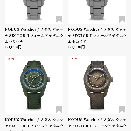
グ
性別
ラ
フ
メンズ
レディース
キッズ
全
世
NODUS Watches / ノダス ウォッ
NODUS Watches / ノダス ウォッ
販売タイプ
チ SECTOR II フィールド チタニウ
チ SECTOR II フィールド チタニウ
て
界
全ての商品
セール
受注販売
予約販売
ム マリーナ
ム セコイア
の
の
121,000
121,000
商品カテゴリ
商
腕
NEW
NEW
品
時
計
ブランド
ブ
ラ
ン
ベルト素材
ド
一
覧
表示タイプ
NODUS Watches / ノダス ウォッ
NODUS Watches / ノダス ウォッ
ラ
メ
チ SECTOR II フィールド チタニウ
チ SECTOR II フィールド チタニウ