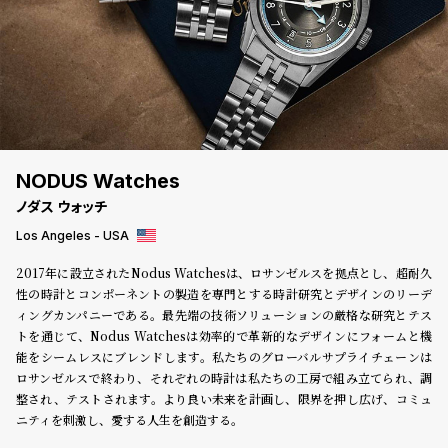
登
録
#Tags
リ
ッ
プ
NODUS Watches
バ
ノダス ウォッチ
ル
チ
Los Angeles - USA
ッ
2017年に設立されたNodus Watchesは、ロサンゼルスを拠点とし、超耐久
ク
性の時計とコンポーネントの製造を専門とする時計研究とデザインのリーデ
ア
ィングカンパニーである。最先端の技術ソリューションの厳格な研究とテス
ッ
トを通じて、Nodus Watchesは効率的で革新的なデザインにフォームと機
プ
能をシームレスにブレンドします。私たちのグローバルサプライチェーンは
ル
ウ
ロサンゼルスで終わり、それぞれの時計は私たちの工房で組み立てられ、調
ォ
整され、テストされます。より良い未来を計画し、限界を押し広げ、コミュ
ッ
ニティを刺激し、愛する人生を創造する。
チ