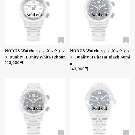
Sold out.
Sold out.
NODUS Watches / ノダスウォッ
NODUS Watches / ノダスウォッ
チ Duality II Unity White 12hour
チ Duality II Chasm Black 60mi
143,000
n
143,000
Sold out.
Sold out.