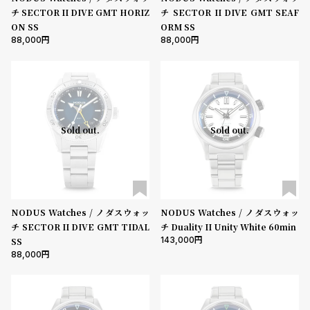
チ SECTOR II DIVE GMT HORIZ
チ SECTOR II DIVE GMT SEAF
ON SS
ORM SS
88,000
88,000
Sold out.
Sold out.
NODUS Watches / ノダスウォッ
NODUS Watches / ノダスウォッ
チ SECTOR II DIVE GMT TIDAL
チ Duality II Unity White 60min
143,000
SS
88,000