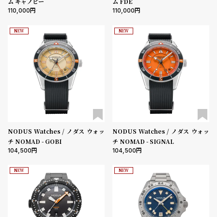
ム キャノピー
ム FDE
ン
ン
110,000
110,000
ムーブメント
キ
ズ
ン
腕
NEW
NEW
グ
時
機能
計
クロノグラフ
GMT
スモールセコンド
ムーンフェイズ
デイト
レ
キ
デイデイト
デ
ッ
ィ
ズ
在庫の有無
ー
腕
在庫あり
在庫なしを含む
ス
時
NODUS Watches / ノダス ウォッ
NODUS Watches / ノダス ウォッ
腕
計
チ NOMAD - GOBI
チ NOMAD - SIGNAL
104,500
104,500
時
計
NEW
NEW
替
ア
え
ッ
ベ
プ