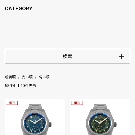
コ
ー
ニ
ッ
シ
ュ
ヴ
ィ
ヴ
検索
ィ
ア
ン
キーワード
ウ
新着順
安い順
高い順
エ
58
件中
1
-
40
件表示
ス
価格
ト
ウ
NEW
NEW
～
ッ
ド
ク
5000-9999円
10000-29999円
30000-49999円
ロ
50000-79999円
80000-99999円
100000円-
ノ