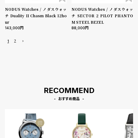
NODUS Watches / ノダスウォッ
NODUS Watches / ノダスウォッ
チ Duality II Chasm Black 12ho
チ SECTOR 2 PILOT PHANTO
ur
M STEEL BEZEL
143,000
88,000
2
1
RECOMMEND
おすすめ商品