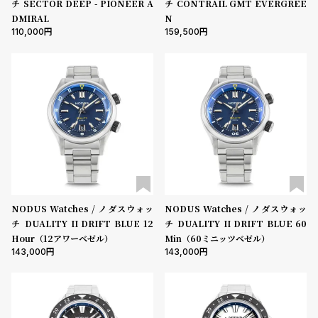
チ SECTOR DEEP - PIONEER A
チ CONTRAIL GMT EVERGREE
l
DMIRAL
N
e
110,000
159,500
シ
返
ョ
品
ッ
に
ピ
つ
ン
い
グ
て
ガ
イ
NODUS Watches / ノダスウォッ
NODUS Watches / ノダスウォッ
ド
チ DUALITY II DRIFT BLUE 12
チ DUALITY II DRIFT BLUE 60
Hour（12アワーベゼル）
Min（60ミニッツベゼル）
時
刻
143,000
143,000
計
印
保
サ
証
ー