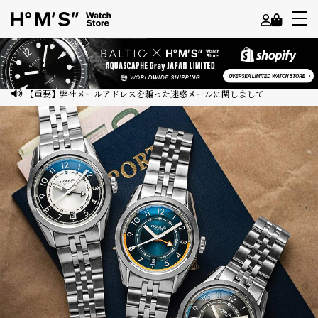
よ
う
こ
【重要】弊社メールアドレスを騙った迷惑メールに関しまして
そ
ゲ
ス
ト
様
ロ
グ
イ
ン
会
員