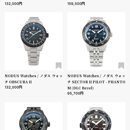
受
雑
132,000
159,500
注
誌
販
掲
売
載
モ
商
デ
品
ル
衣
セ
装
ー
NODUS Watches / ノダス ウォッ
NODUS Watches / ノダス ウォッ
貸
ル
チ OBSCURA II
チ SECTOR II PILOT - PHANTO
出
132,000
M (DLC Bezel)
情
95,700
報
N
A
e
b