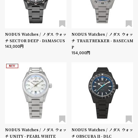
ル
ル
ト
ウ
ォ
ッ
NODUS Watches / ノダス ウォッ
NODUS Watches / ノダス ウォッ
チ
チ SECTOR DEEP - DAMASCUS
チ TRAILTREKKER - BASECAM
バ
143,000
P
154,000
ン
ド
NEW
そ
限
の
定
他
/
の
別
商
注
品
モ
デ
NODUS Watches / ノダス ウォッ
NODUS Watches / ノダス ウォッ
ル
チ UNITY - PEARL WHITE
チ OBSCURA II - DLC