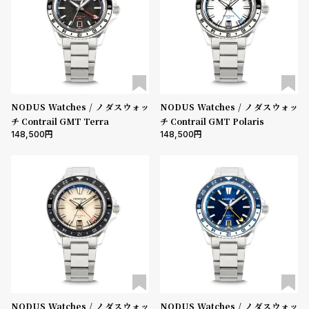
プ
ビ
ラ
ス
ス
よ
お
く
問
あ
い
NODUS Watches / ノダスウォッ
NODUS Watches / ノダスウォッ
る
合
チ Contrail GMT Terra
チ Contrail GMT Polaris
148,500
148,500
質
わ
問
せ
NODUS Watches / ノダスウォッ
NODUS Watches / ノダスウォッ