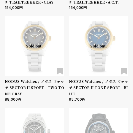
チ TRAILTREKKER - CLAY
チ TRAILTREKKER - A.C.T.
154,000
154,000
Sold out.
Sold out.
NODUS Watches / ノダス ウォッ
NODUS Watches / ノダス ウォッ
チ SECTOR II SPORT - TWO TO
チ SECTOR II TONE SPORT - BL
NE GRAY
UE
88,000
95,700