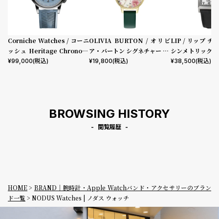
Corniche Watches / コーニ
OLIVIA BURTON / オリビ
LIP / リップ チ
ッシュ Heritage Chronogr
ア・バートン シグネチャー 30
シンメトリック 
aph Visage ステンレス
mm イラストレイテッド フロ
ック型押しレザー
¥
99,000
(税込)
¥
19,800
(税込)
¥
38,500
(税込)
ーラル フォレストグリーン レ
ザー
BROWSING HISTORY
閲覧履歴
HOME
BRAND｜腕時計・Apple Watchバンド・アクセサリーのブラン
ド一覧
NODUS Watches | ノダス ウォッチ