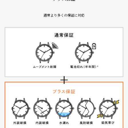
コ
ー
ニ
通常より多くの保証に対応
ッ
シ
ュ
ヴ
ィ
ヴ
ィ
ア
ン
ウ
エ
ス
ト
ウ
ッ
ド
ク
ロ
ノ