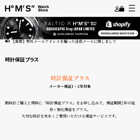
よ
う
こ
【重要】弊社メールアドレスを騙った迷惑メールに関しまして
そ
時計保証プラス
ゲ
ス
時計保証プラス
ト
メーカー保証1・2年対象
様
ロ
腕時計ご購入と同時に「時計保証プラス」をお申し込みで、保証期間2年の延
グ
長＋強化保証をプラス。
イ
大切な時計を末永くご愛用いただける保証サービスです。
ン
会
員