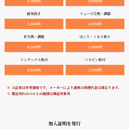
4,500円
8,000円
ン
ン
キ
ズ
磁気抜き
リューズ交換・調整
ン
腕
1,500円
4,500円
グ
時
計
針交換・調整
ほこり・くもり取り
レ
キ
4,500円
2,000円
デ
ッ
ィ
ズ
インデックス取付
バネピン取付
ー
腕
4,500円
1,500円
ス
時
腕
計
上記表は参考価格です。メーカーにより通常の修理代金は異なります。
時
電池切れのベルトの破損は保証対象外
計
替
ア
え
ッ
加入証明を発行
ベ
プ