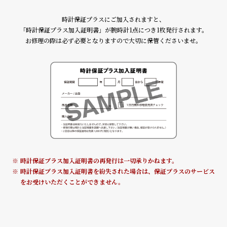
ル
ル
ト
ウ
時計保証プラスにご加入されますと、
「時計保証プラス加入証明書」が腕時計1点につき1枚発行されます。
ォ
お修理の際は必ず必要となりますので大切に保管くださいませ。
ッ
チ
バ
ン
ド
そ
限
の
定
他
/
時計保証プラス加入証明書の再発行は一切承りかねます。
の
別
時計保証プラス加入証明書を紛失された場合は、保証プラスのサービス
商
注
をお受けいただくことができません。
品
モ
デ
ル