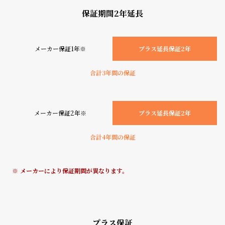
登
保証期間2年延長
録
メーカー保証1年
※
プラス延長保証2年
#Tags
リ
合計3年間の保証
ッ
プ
バ
ル
メーカー保証2年
※
プラス延長保証2年
チ
ッ
合計4年間の保証
ク
ア
ッ
プ
メーカーにより保証期間が異なります。
ル
ウ
ォ
ッ
チ
プラス保証