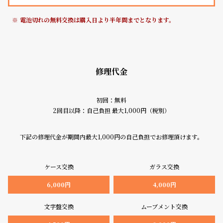
グ
ラ
電池切れの無料交換は購入日より半年間までとなります。
フ
全
世
て
界
修理代金
の
の
商
腕
初回：無料
品
時
2回目以降：自己負担 最大1,000円（税別）
計
ブ
下記の修理代金が期間内最大1,000円の自己負担でお修理頂けます。
ラ
ン
ケース交換
ガラス交換
ド
6,000円
4,000円
一
覧
文字盤交換
ムーブメント交換
ラ
メ