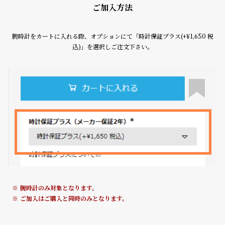
受
雑
ご加入方法
注
誌
販
掲
腕時計をカートに入れる際、オプションにて「時計保証プラス(+¥1,650 税
込)」を選択しご注文下さい。
売
載
モ
商
デ
品
ル
衣
セ
装
ー
貸
ル
出
情
報
腕時計のみ対象となります。
ご加入はご購入と同時のみとなります。
N
A
e
b