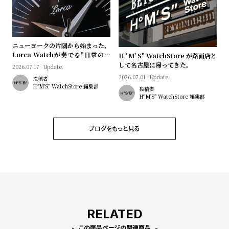
プ
ビ
ラ
ス
ス
よ
お
ニューヨークの片隅から始まった、
Lorca Watchが奏でる"日常のロ
Hº M' S" WatchStore が路面店と
く
問
マン"｜Brand Picks #08
して名古屋に帰ってきた。
2026.07.17
Update.
あ
い
2026.07.01
Update.
投稿者
る
合
HºM'S" WatchStore 編集部
投稿者
HºM'S" WatchStore 編集部
質
わ
問
せ
ブログをもっと見る
RELATED
この商品ページの関連商品