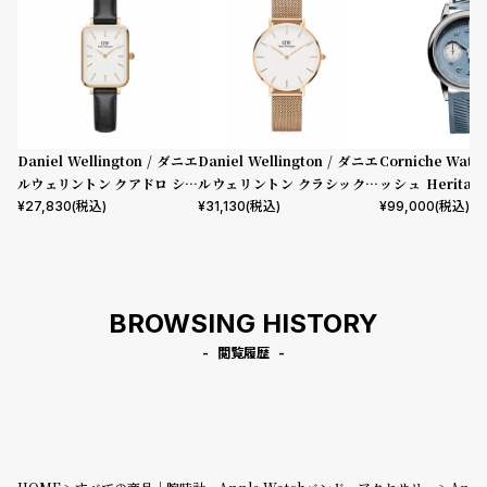
Daniel Wellington / ダニエ
Daniel Wellington / ダニエ
Corniche Watc
ルウェリントン クアドロ シェ
ルウェリントン クラシックペ
ッシュ Heritage
フィールド ローズゴールド/ホ
ティット メルローズ ローズゴ
aph Visage 
¥
27,830
(税込)
¥
31,130
(税込)
¥
99,000
(税込)
ワイト 20mm
ールド 32mm
BROWSING HISTORY
閲覧履歴