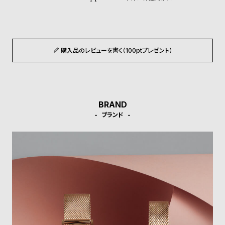
ル
ル
ト
ウ
ォ
ッ
購入品のレビューを書く（100ptプレゼント）
チ
バ
ン
ド
BRAND
ブランド
そ
限
の
定
他
/
の
別
商
注
品
モ
デ
ル