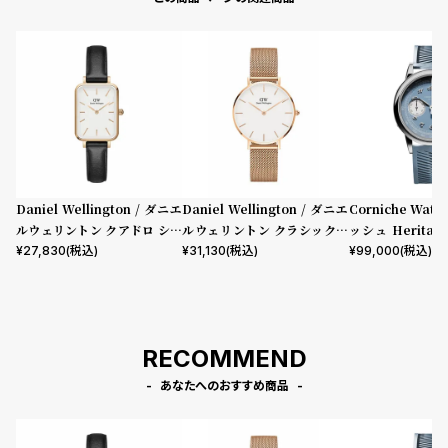
Daniel Wellington / ダニエ
Daniel Wellington / ダニエ
Corniche Watc
ルウェリントン クアドロ シェ
ルウェリントン クラシックペ
ッシュ Heritage
フィールド ローズゴールド/ホ
ティット メルローズ ローズゴ
aph Visage 
¥
27,830
(税込)
¥
31,130
(税込)
¥
99,000
(税込)
ワイト 20mm
ールド 32mm
RECOMMEND
あなたへのおすすめ商品