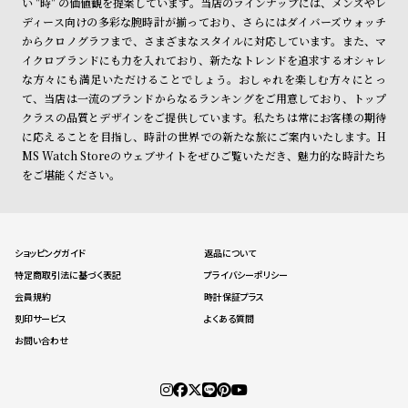
い "時" の価値観を提案しています。当店のラインナップには、メンズやレ
ディース向けの多彩な腕時計が揃っており、さらにはダイバーズウォッチ
からクロノグラフまで、さまざまなスタイルに対応しています。また、マ
イクロブランドにも力を入れており、新たなトレンドを追求するオシャレ
な方々にも満足いただけることでしょう。おしゃれを楽しむ方々にとっ
て、当店は一流のブランドからなるランキングをご用意しており、トップ
クラスの品質とデザインをご提供しています。私たちは常にお客様の期待
に応えることを目指し、時計の世界での新たな旅にご案内いたします。H
MS Watch Storeのウェブサイトをぜひご覧いただき、魅力的な時計たち
をご堪能ください。
ショッピングガイド
返品について
特定商取引法に基づく表記
プライバシーポリシー
会員規約
時計保証プラス
刻印サービス
よくある質問
お問い合わせ