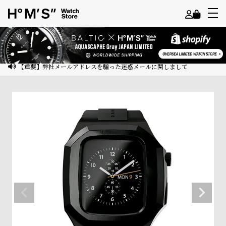
よ
う
こ
【重要】弊社メールアドレスを騙った迷惑メールに関しまして
そ
ゲ
ス
ト
様
ロ
グ
イ
ン
会
員