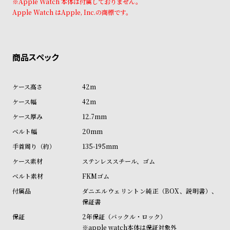
※Apple Watch 本体は付属しておりません。
ン
ン
Apple Watch はApple, Inc.の商標です。
キ
ズ
ン
腕
グ
時
計
レ
キ
42m
デ
ッ
42m
ィ
ズ
12.7mm
ー
腕
20mm
ス
時
135-195mm
腕
計
ステンレススチール、ゴム
時
FKMゴム
計
ダニエルウェリントン純正（BOX、説明書）、
替
ア
保証書
え
ッ
2年保証（バックル・ロック）
ベ
プ
※apple watch本体は保証対象外