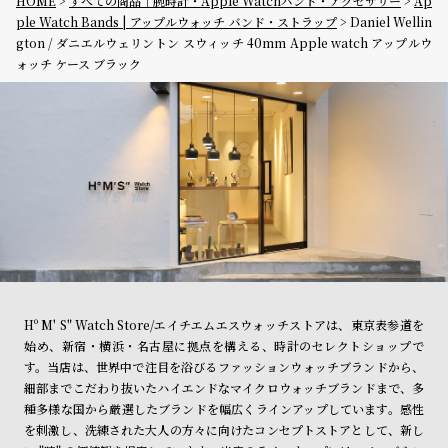
HOME
すべての商品｜腕時計・Apple Watchバンド・アクセサリー
Ap
ple Watch Bands | アップルウォッチ バンド・ストラップ
Daniel Wellin
gton / ダニエルウェリントン スウィッチ 40mm Apple watch アップルウ
ォッチ ケース ブラック
Hº M' S" Watch Store/エイチエムエスウォッチストアは、東京表参道を
始め、新宿・横浜・名古屋に拠点を構える、時計のセレクトショップで
す。当店は、世界中で注目を浴びるファッションウォッチブランドから、
細部までこだわり抜いたハイエンドなマイクロウォッチブランドまで、多
種多様な国から厳選したブランドを幅広くラインアップしています。感性
を刺激し、洗練された大人の方々に向けたコンセプトストアとして、新し