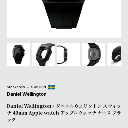
登
録
#Tags
リ
ッ
プ
バ
ル
チ
ッ
ク
ア
Stockholm
SWEDEN
ッ
Daniel Wellington
プ
ル
Daniel Wellington / ダニエルウェリントン スウィッ
ウ
チ 40mm Apple watch アップルウォッチ ケース ブラ
ォ
ック
ッ
チ