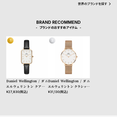
w
o
が、高級感を演出し、ミニマリズムが時代を超えて愛されるデザイ
世界のブランドを探す
ンであることを証明しています。
s
u
t
BRAND RECOMMEND
B
S
ブランドのおすすめアイテム
l
h
o
o
g
p
l
i
s
t
Daniel Wellington / ダニ
Daniel Wellington / ダニ
#
エルウェリントン クアドロ
エルウェリントン クラシック
P
シェフィールド ローズゴール
ペティット メルローズ ロー
¥
27,830
(税込)
¥
31,130
(税込)
e
ド/ホワイト 20mm
ズゴールド 32mm
o
p