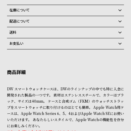
グ
ラ
在庫について
フ
全国の系列店と在庫を共有しているため、在庫切れの場合がございま
配送について
す。
全
世
ご注文商品のお届け日数は在庫状況により異なり、
在庫切れの場合、キャンセルをさせて頂きます。
送料
て
界
弊社物流センターからの発送
配送料：550円（全国一律）
の
の
お支払い
税込16,500円以上で全国送料無料
系列店舗から取り寄せ後に発送
商
腕
クレジットカード、Amazon Pay、PayPay、コンビニ後払い、代金引
換、銀行振込
上記のいずれかでの発送となります。
品
時
※限定品・受注販売商品・予約商品はクレジットカード、銀行振込のみ
発送日の確定はご注文確認後となります。場合によってはお届け日時の
計
ご利用頂けます。
ご希望に沿えない場合もございますので予めご了承くださいませ。
ブ
ショッピングガイド
詳しくは下記のページをご覧くださいませ。
ラ
DW スマートウォッチケースは、DWのラインナップの中でも特に入念に
※ご予約商品・受注商品は、記載のお届け予定での発送となります。
ン
開発された製品の一つです。 素材はステンレススチールで、カラーはブラ
ド
ック、サイズは40mm。 ケースと合成ゴム（FKM）のウォッチストラッ
商品の発送に関しまして
プをスマートウォッチに取り付けるのはとても簡単。 Apple Watch用ケ
一
ースは、Apple Watch Series 6、5、4およびApple Watch SEにお使い
覧
いただけます。 あなたらしいスタイルで、Apple Watchの機能性を存分
ラ
メ
にお楽しみください。