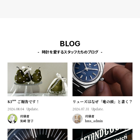
l
e
シ
返
ョ
品
BLOG
ッ
に
時計を愛するスタッフたちのブログ
ピ
つ
ン
い
グ
て
ガ
イ
ド
83º'" ご報告です！
リューズはなぜ「竜の頭」と書く？
時
刻
2026.08.04
Update.
2026.07.31
Update.
計
印
投稿者
投稿者
宮﨑 智子
hms_admin
保
サ
証
ー