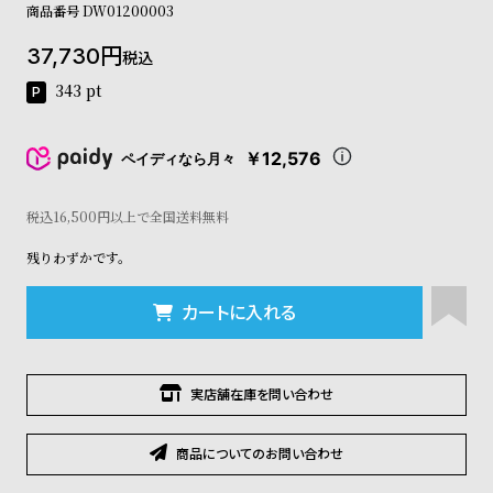
商品番号
DW01200003
コ
ー
37,730
ニ
税込
ッ
343
pt
シ
ュ
ヴ
￥12,576
ペイディなら月々
ィ
ヴ
ィ
税込16,500円以上で全国送料無料
ア
ン
残りわずかです。
ウ
エ
カートに入れる
ス
ト
ウ
ッ
実店舗在庫を問い合わせ
ド
ク
商品についてのお問い合わせ
ロ
ノ