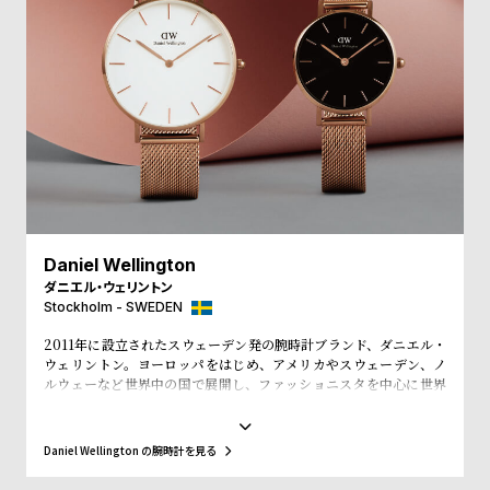
受
雑
注
誌
販
掲
売
載
モ
商
デ
品
ル
衣
セ
装
ー
Daniel Wellington
貸
ル
ダニエル・ウェリントン
Stockholm - SWEDEN
出
2011年に設立されたスウェーデン発の腕時計ブランド、ダニエル・
情
ウェリントン。ヨーロッパをはじめ、アメリカやスウェーデン、ノ
報
ルウェーなど世界中の国で展開し、ファッショニスタを中心に世界
で常に話題を集めています。シンプルで大きな文字盤に、薄いケー
ス、好みに応じて付け替えられる豊富なカラーのレザーやNATO タ
N
A
イプベルトというトレンドスタイルを築き、ファッションウォッチ
Daniel Wellington の腕時計を見る
界に革命をもたらしました。スウェーデンにおけるシンプルでタイ
e
b
ムレスなデザインとイギリスの伝統的で紳士的なスタイルの融合