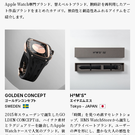
Apple Watch専門ブランド、替えベルトブランド、腕時計を再利用したアー
ト作品ブランドをまとめたカテゴリ。独自性と創造性あふれるアイテムをご
紹介します。
GOLDEN CONCEPT
HºM'S"
ゴールデンコンセプト
エイチエムエス
SWEDEN
Tokyo - JAPAN
2015年スウェーデンで誕生したGO
「時間」を見つめ直すセレクトショ
LDEN CONCEPTは、ハイテク素材
ップ、HMS WatchStoreから誕生し
とラグジュアリーを融合したApple
たプライベートブランド。ユーザー
Watchケースで人気のブランド。装
の声を形にし、豊かな大人の感性を