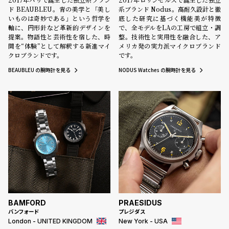
ド BEAUBLEU。青の美学と「美し
系ブランド Nodus。高耐久設計と徹
いものは奇妙である」という哲学を
底した研究に基づく機能美が特徴
軸に、円形針など革新的デザインを
で、全モデルをLAの工房で組立・調
提案。物語性と芸術性を宿した、時
整。技術性と実用性を融合した、ア
間を“体験”として解釈する新進マイ
メリカ発の実力派マイクロブランド
クロブランドです。
です。
BEAUBLEU の腕時計を見る
NODUS Watches の腕時計を見る
BAMFORD
PRAESIDUS
バンフォード
プレジダス
London - UNITED KINGDOM
New York - USA