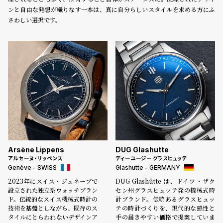
受
雑
ンと自由な発想が織りなす一本は、真に自分らしいスタイルを求める方にふ
注
誌
さわしい選択です。
販
掲
売
載
モ
商
デ
品
ル
衣
セ
装
ー
貸
ル
出
Arsène Lippens
DUG Glashutte
情
アルセーヌ・リッペンス
ディーユージー グラスヒュッテ
Genève - SWISS
Glashutte - GERMANY
報
2023年にスイス・ジュネーブで
DUG Glashütte は、ドイツ・ザク
設立された独立系ウォッチブラン
セン州グラスヒュッテ発の機械式時
N
A
ド。伝統的なスイス機械式時計の
計ブランド。伝統あるグラスヒュッ
技術を基盤としながら、既存のス
テの時計づくりを、現代的な感性と
e
b
タイルにとらわれないデザインア
手の届きやすい価格で提案していま