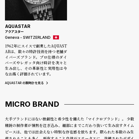
ル
ル
ト
ウ
ォ
AQUASTAR
ッ
アクアスター
Geneva - SWITZERLAND
チ
1962年にスイスで創業したAQUAST
バ
ARは、数々の特許技術を持つ老舗ダ
ン
イバーズブランド。プロ仕様のダイ
バーズやレガッタ向け時計を次々と
ド
生み出し、その革新性と実用性は今
そ
限
なお高く評価されています。
の
定
AQUASTAR の腕時計を見る
他
/
の
別
MICRO BRAND
商
注
品
モ
大手ブランドにはない独創性と希少性を備えた「マイクロブランド」。 少数
デ
精鋭の制作者が情熱を注ぎ込み、細部にまでこだわり抜いて生み出すタイム
ピースは、他では出会えない特別な存在感を放ちます。限られた本数のみ生
ル
産されることも多く、所有すること自体がステータスに。洗練されたデザイ