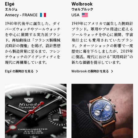
コ
Elgé
Wolbrook
ー
エルジュ
ウォルブルック
Annecy - FRANCE
USA
ニ
ッ
1940年代後半に誕生した、ダイ
1949年にアメリカで誕生した腕時計
シ
バーズウォッチやツールウォッチ
ブランド。軍用やプロ用途に応える
ュ
を中心に展開する実力派ブラン
ツールウォッチを中心に展開、宇宙
ド。再始動後は「フランス製機械
飛行士にも愛用されていたブラン
ヴ
式時計の復権」を掲げ、設計思想
ド。クオーツショックの影響で一度
ィ
から製造背景に至るまで、フレン
歴史に幕を下ろしましたが、2019年
ヴ
チウォッチのアイデンティティを
に復活。現代における“実用時計”の
ィ
現代に再構築しています。
新たな価値を提示しています。
ア
Elgé の腕時計を見る
Wolbrook の腕時計を見る
ン
ウ
エ
ス
ト
ウ
ッ
ド
ク
ロ
ノ