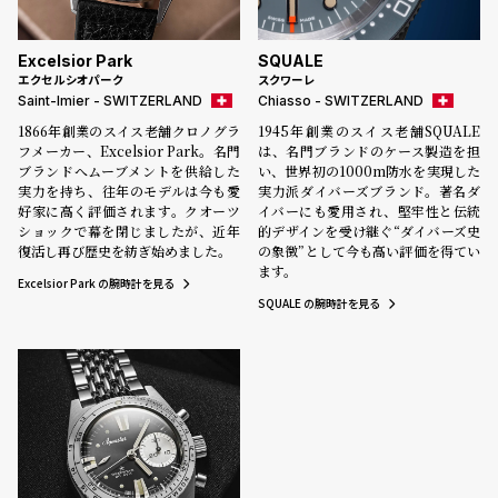
ン
ン
キ
ズ
Excelsior Park
SQUALE
ン
腕
エクセルシオパーク
スクワーレ
Saint-Imier - SWITZERLAND
Chiasso - SWITZERLAND
グ
時
1866年創業のスイス老舗クロノグラ
1945年創業のスイス老舗SQUALE
計
フメーカー、Excelsior Park。名門
は、名門ブランドのケース製造を担
レ
キ
ブランドへムーブメントを供給した
い、世界初の1000m防水を実現した
実力を持ち、往年のモデルは今も愛
実力派ダイバーズブランド。著名ダ
デ
ッ
好家に高く評価されます。クオーツ
イバーにも愛用され、堅牢性と伝統
ィ
ズ
ショックで幕を閉じましたが、近年
的デザインを受け継ぐ“ダイバーズ史
復活し再び歴史を紡ぎ始めました。
の象徴”として今も高い評価を得てい
ー
腕
ます。
Excelsior Park の腕時計を見る
ス
時
SQUALE の腕時計を見る
腕
計
時
計
替
ア
え
ッ
ベ
プ