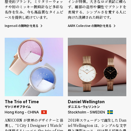
歴史的ブランド。ミリタリーウォッ
インが特徴。大きなロゴ表記に頼ら
チや初のミッキー腕時計など多彩な
ず、細部の造形や個性でブランドを
名作を生み、今も高品質なタイムピ
表現する、シンプルさを愛する人に
ースを提供し続けています。
向けた洗練された時計です。
Ingersoll の腕時計を見る
AARK Collective の腕時計を見る
The Trio of Time
Daniel Wellington
ザトリオオブタイム
ダニエル・ウェリントン
Hong Kong - CHINA
Stockholm - SWEDEN
ANICORN が世界のデザイナーと協
2011年スウェーデンで誕生した Dan
業し、“1 City 1 Designer 1 Watch”
iel Wellington は、シンプルな文字
を体現するレーベル the trio of tim
盤と薄型ケース、付け替え可能な豊