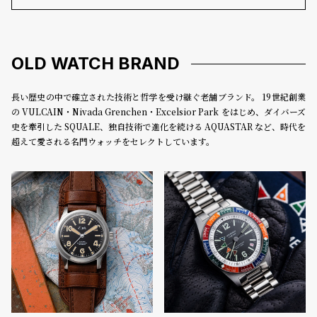
登
録
OLD WATCH BRAND
#Tags
リ
長い歴史の中で確立された技術と哲学を受け継ぐ老舗ブランド。 19世紀創業
ッ
の VULCAIN・Nivada Grenchen・Excelsior Park をはじめ、ダイバーズ
プ
史を牽引した SQUALE、独自技術で進化を続ける AQUASTAR など、時代を
バ
超えて愛される名門ウォッチをセレクトしています。
ル
チ
ッ
ク
ア
ッ
プ
ル
ウ
ォ
ッ
チ