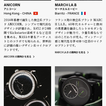
ANICORN
MARCH LA.B
アニコーン
マーチエルエービー
Hong Kong - CHINA
Biarritz - FRANCE
2014年香港で誕生した独立系ブラン
フランス発の独立系ブランド MARC
ド ANICORN。シンプルで現代的な
H LA.B。60年代カルチャーと欧州
デザインが評価され、K452 が24時
の美意識を融合したレトロモダンな
間でKickstarter達成するなど注目
デザインが魅力で、少量生産ならで
を集める。NASAや著名アーティス
はのこだわりが光る。ヴィンテージ
トとのコラボでも知られる、世界的
感と現代性を併せ持つ注目のマイク
に評価の高いデザイン系マイクロブ
ロブランドです。
ランドです。
MARCH LA.B の腕時計を見る
ANICORN の腕時計を見る