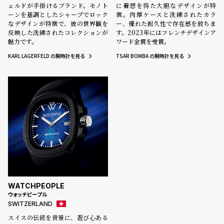
ェルドが手掛けるブランド。モノト
に着想を得た大胆なデザインが特
ーンを基調としたシャープでロック
徴。肉厚ケースと洗練されたカラ
なデザインが特徴で、彼の世界観を
ー、優れた耐久性で存在感を放ちま
反映した洗練されたコレクションが
す。2023年にはフレンチデザインア
魅力です。
ワード金賞を受賞。
KARL LAGERFELD の腕時計を見る
TSAR BOMBA の腕時計を見る
WATCHPEOPLE
ウォッチピープル
SWITZERLAND
スイスの伝統を背景に、遊び心ある