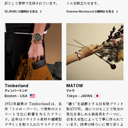
計として世界で支持されています。
イルを際立たせます。
VEJRHØJ の腕時計を見る
Vivienne Westwood の腕時計を見る
Timberland
MATOW
ティンバーランド
マトウ
Boston - USA
Tokyo - JAPAN
1952年創業の Timberland は、名
“纏う”を語源とする日本発ブランド
作「イエローブーツ」で世界のスト
MATOW。身につけることで気分の
リート文化に影響を与えたブラン
変化を楽しめる装身具をテーマに、
ド。近年はリサイクル素材や循環型
日本人女性によって丁寧に作られて
デザインを取り入れたサステナブル
います。四季の移ろいに寄り添うよ