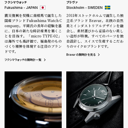
フクシマウォッチ
ブラヴァ
Fukushima - JAPAN
Stockholm - SWEDEN
震災復興を契機に南相馬で誕生した
2011年ストックホルムで誕生した独
国産ブランド Fukushima Watch C
立系ブランド Bravur。北欧の自然
ompany。平岡氏の長年の経験を基
美とインダストリアルデザインを融
に、日本の新たな時計産業を築くこ
合し、素材選びから妥協のない美し
とを目指す。「micro TYPE-02」
い造形が特徴。すべてのパーツを独
は海外でも高評価で、福島発のもの
自設計し、スイスで生産するこだわ
づくり精神を体現する注目のブラン
りのマイクロブランドです。
ドです。
Bravur の腕時計を見る
フクシマウォッチの腕時計一覧