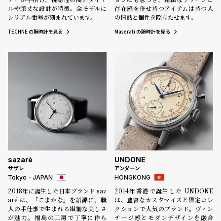
ルや頑丈な設計が特徴。全モデルに
存在感を併せ持つアイテムは持つ人
シリアル番号が刻まれています。
の情熱と個性を際立たせます。
TECHNE の腕時計を見る
Maserati の腕時計を見る
sazaré
UNDONE
サザレ
アンダーン
Tokyo - JAPAN
HONGKONG
2018年に誕生した日本ブランド saz
2014年香港で誕生した UNDONE
aré は、「こまかな」を語源に、職
は、豊富なカスタマイズと限定コレ
人の手仕事で生まれる繊細な美しさ
クションで人気のブランド。ヴィン
が魅力。福島の工房で丁寧に作ら
テージ感とモダンデザインを融合