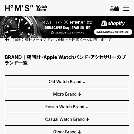
よ
う
こ
【重要】弊社メールアドレスを騙った迷惑メールに関しまして
そ
BRAND｜腕時計・Apple Watchバンド・アクセサリーのブ
ゲ
ランド一覧
ス
ト
Old Watch Brand
様
Micro Brand
ロ
グ
Fasion Watch Brand
イ
ン
Casual Watch Brand
会
Other Brand
員