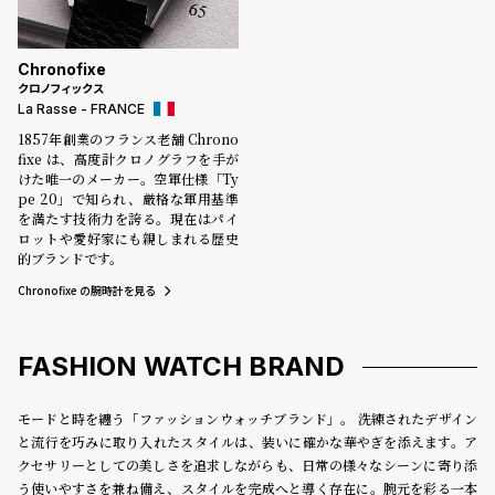
Chronofixe
クロノフィックス
La Rasse - FRANCE
1857年創業のフランス老舗 Chrono
fixe は、高度計クロノグラフを手が
けた唯一のメーカー。空軍仕様「Ty
pe 20」で知られ、厳格な軍用基準
を満たす技術力を誇る。現在はパイ
ロットや愛好家にも親しまれる歴史
的ブランドです。
Chronofixe の腕時計を見る
FASHION WATCH BRAND
モードと時を纏う「ファッションウォッチブランド」。 洗練されたデザイン
と流行を巧みに取り入れたスタイルは、装いに確かな華やぎを添えます。ア
クセサリーとしての美しさを追求しながらも、日常の様々なシーンに寄り添
う使いやすさを兼ね備え、スタイルを完成へと導く存在に。腕元を彩る一本