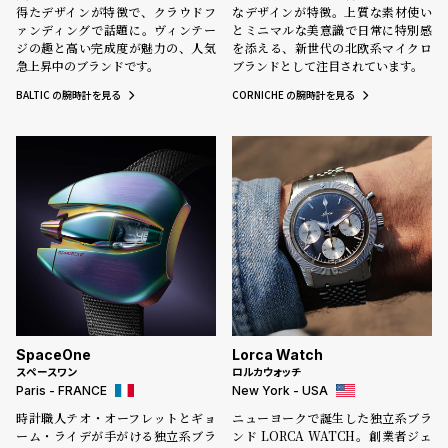
プ
ビ
得たデザインが特徴で、クラウドフ
なデザインが特徴。上質な素材使い
ァンディングで話題に。ヴィンテー
ラ
ス
とミニマルな美意識で日常に特別感
ジの趣と高い完成度が魅力の、人気
を添える、新世代の北欧系マイクロ
ス
急上昇中のブランドです。
ブランドとして注目されています。
よ
お
BALTIC の腕時計を見る
CORNICHE の腕時計を見る
く
問
あ
い
る
合
質
わ
問
せ
SpaceOne
Lorca Watch
スペースワン
ロルカウォッチ
Paris - FRANCE
New York - USA
時計職人テオ・オーフレットとギョ
ニューヨークで誕生した独立系ブラ
ーム・ライデが手がける独立系ブラ
ンド LORCA WATCH。創業者ジェ