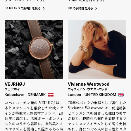
D1 MILANO の腕時計を見る
LIP の腕時計を見る
VEJRHØJ
Vivienne Westwood
ヴェアホイ
ヴィヴィアン・ウエストウッド
København - DENMARK
London - UNITED KINGDOM
コペンハーゲン発の VEJRHØJ は、
70年代パンクの象徴として誕生した
木とステンレスを融合した北欧デザ
Vivienne Westwood は、反逆精神
インが特徴の天然素材ブランド。20
とエレガンスを融合した独自の美学
13年に誕生し、名匠ボー・ボンフィ
が魅力。腕時計も個性を表現するフ
スとのコラボも話題に。自然美とミ
ァッションアイテムとして高く支持
ニマリズムを凝縮した温かみある時
され、身につける人の独自性とスタ