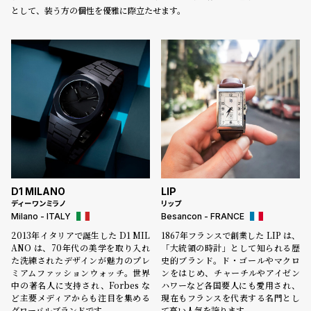
として、装う方の個性を優雅に際立たせます。
D1 MILANO
LIP
ディーワンミラノ
リップ
Milano - ITALY
Besancon - FRANCE
2013年イタリアで誕生した D1 MIL
1867年フランスで創業した LIP は、
ANO は、70年代の美学を取り入れ
「大統領の時計」として知られる歴
た洗練されたデザインが魅力のプレ
史的ブランド。ド・ゴールやマクロ
ミアムファッションウォッチ。世界
ンをはじめ、チャーチルやアイゼン
中の著名人に支持され、Forbes な
ハワーなど各国要人にも愛用され、
ど主要メディアからも注目を集める
現在もフランスを代表する名門とし
グローバルブランドです。
て高い人気を誇ります。