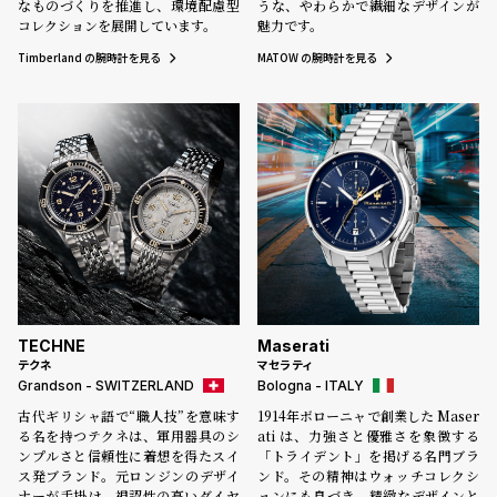
なものづくりを推進し、環境配慮型
うな、やわらかで繊細なデザインが
コレクションを展開しています。
魅力です。
Timberland の腕時計を見る
MATOW の腕時計を見る
TECHNE
Maserati
テクネ
マセラティ
Grandson - SWITZERLAND
Bologna - ITALY
古代ギリシャ語で“職人技”を意味す
1914年ボローニャで創業した Maser
る名を持つテクネは、軍用器具のシ
ati は、力強さと優雅さを象徴する
ンプルさと信頼性に着想を得たスイ
「トライデント」を掲げる名門ブラ
ス発ブランド。元ロンジンのデザイ
ンド。その精神はウォッチコレクシ
ナーが手掛け、視認性の高いダイヤ
ョンにも息づき、精緻なデザインと