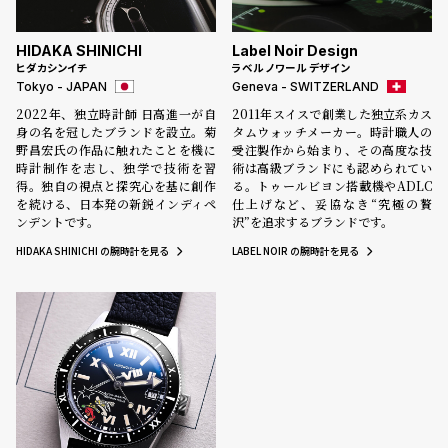
HIDAKA SHINICHI
Label Noir Design
ヒダカシンイチ
ラベル ノワール デザイン
Tokyo - JAPAN
Geneva - SWITZERLAND
2022年、独立時計師 日高進一が自
2011年スイスで創業した独立系カス
身の名を冠したブランドを設立。菊
タムウォッチメーカー。時計職人の
野昌宏氏の作品に触れたことを機に
受注製作から始まり、その高度な技
時計制作を志し、独学で技術を習
術は高級ブランドにも認められてい
得。独自の視点と探究心を基に創作
る。トゥールビヨン搭載機やADLC
を続ける、日本発の新鋭インディペ
仕上げなど、妥協なき“究極の贅
ンデントです。
沢”を追求するブランドです。
HIDAKA SHINICHI の腕時計を見る
LABEL NOIR の腕時計を見る