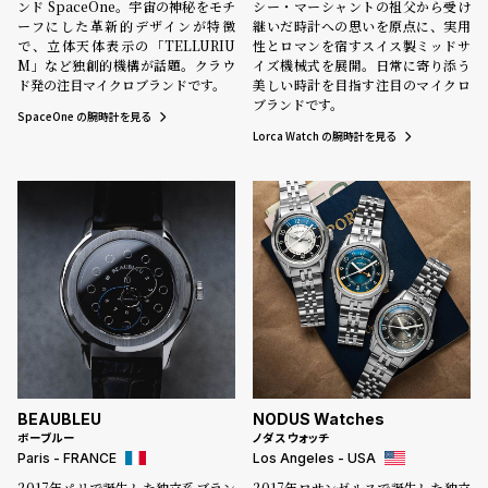
ンド SpaceOne。宇宙の神秘をモチ
シー・マーシャントの祖父から受け
ーフにした革新的デザインが特徴
継いだ時計への思いを原点に、実用
で、立体天体表示の「TELLURIU
性とロマンを宿すスイス製ミッドサ
M」など独創的機構が話題。クラウ
イズ機械式を展開。日常に寄り添う
ド発の注目マイクロブランドです。
美しい時計を目指す注目のマイクロ
ブランドです。
SpaceOne の腕時計を見る
Lorca Watch の腕時計を見る
BEAUBLEU
NODUS Watches
ボーブルー
ノダス ウォッチ
Paris - FRANCE
Los Angeles - USA
2017年パリで誕生した独立系ブラン
2017年ロサンゼルスで誕生した独立