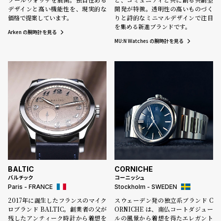
l
デザインと高い機能性を、現実的な
開発が特徴。透明性の高いものづく
e
価格で提案しています。
りと詩的なミニマルデザインで注目
を集める新進ブランドです。
Arken の腕時計を見る
MU:N Watches の腕時計を見る
シ
返
ョ
品
ッ
に
ピ
つ
ン
い
グ
て
ガ
イ
ド
時
刻
BALTIC
CORNICHE
バルチック
コーニッシュ
計
印
Paris - FRANCE
Stockholm - SWEDEN
保
サ
2017年に誕生したフランスのマイク
スウェーデン発の独立系ブランド C
証
ー
ロブランド BALTIC。創業者の父が
ORNICHE は、南仏コートダジュー
残したアンティーク時計から着想を
ルの風景から着想を得たエレガント