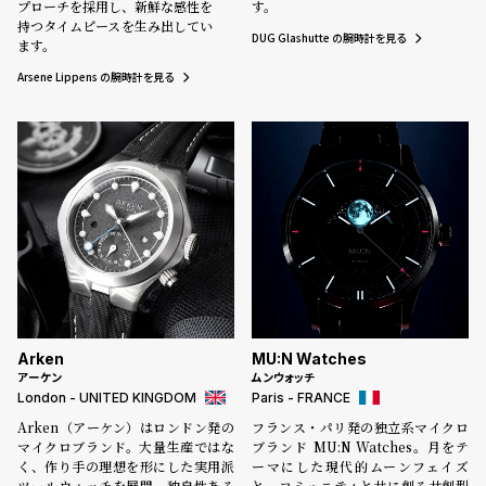
プローチを採用し、新鮮な感性を
w
o
す。
持つタイムピースを生み出してい
s
u
DUG Glashutte の腕時計を見る
ます。
t
Arsene Lippens の腕時計を見る
B
S
l
h
o
o
g
p
l
i
s
t
#
Arken
MU:N Watches
P
アーケン
ムンウォッチ
London - UNITED KINGDOM
Paris - FRANCE
e
Arken（アーケン）はロンドン発の
フランス・パリ発の独立系マイクロ
o
マイクロブランド。大量生産ではな
ブランド MU:N Watches。月をテ
p
く、作り手の理想を形にした実用派
ーマにした現代的ムーンフェイズ
ツールウォッチを展開。独自性ある
と、コミュニティと共に創る共創型