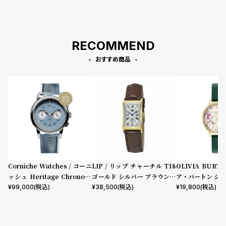
グ
ラ
フ
RECOMMEND
全
世
おすすめ商品
て
界
の
の
商
腕
品
時
計
ブ
ラ
ン
Corniche Watches / コーニ
LIP / リップ チャーチル T18
OLIVIA BURT
ド
ッシュ Heritage Chronogr
ゴールド シルバー ブラウンレ
ア・バートン シグ
aph Visage ステンレス
ザー クロコダイル
mm イラストレ
¥
99,000
(税込)
¥
38,500
(税込)
¥
19,800
(税込)
一
ーラル フォレス
覧
ザー
ラ
メ