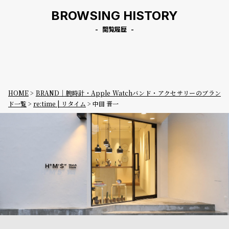
ン
ン
BROWSING HISTORY
キ
ズ
閲覧履歴
ン
腕
グ
時
計
レ
キ
デ
ッ
HOME
BRAND｜腕時計・Apple Watchバンド・アクセサリーのブラン
ド一覧
re:time | リタイム
中田 晋一
ィ
ズ
ー
腕
ス
時
腕
計
時
計
替
ア
え
ッ
ベ
プ