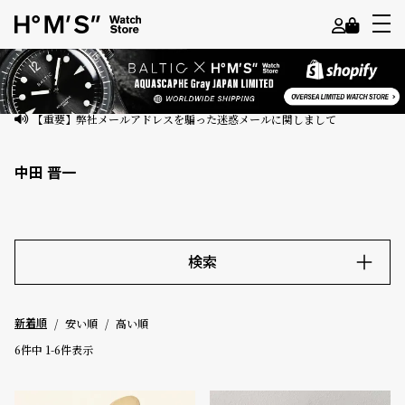
よ
う
こ
【重要】弊社メールアドレスを騙った迷惑メールに関しまして
そ
中田 晋一
ゲ
ス
ト
様
検索
ロ
キーワード
グ
安い順
高い順
新着順
イ
ン
6
件中
1
-
6
件表示
価格
会
員
～