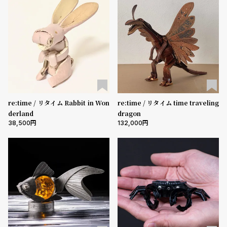
登
録
5000-9999円
10000-29999円
30000-49999円
50000-79999円
80000-99999円
100000円-
性別
#Tags
リ
ッ
メンズ
レディース
キッズ
プ
バ
re:time / リタイム Rabbit in Won
re:time / リタイム time traveling
販売タイプ
ル
derland
dragon
チ
全ての商品
セール
受注販売
予約販売
38,500
132,000
ッ
ク
商品カテゴリ
ア
ッ
プ
ブランド
ル
ウ
ォ
ッ
ベルト素材
チ