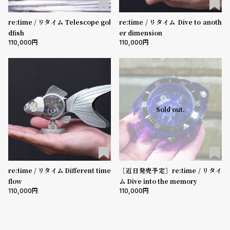
コ
ー
re:time / リタイム Telescope gol
re:time / リタイム Dive to anoth
ニ
表示タイプ
dfish
er dimension
ッ
110,000
110,000
シ
ュ
ムーブメント
ヴ
ィ
ヴ
ィ
機能
Sold out.
ア
ン
クロノグラフ
GMT
スモールセコンド
ムーンフェイズ
デイト
ウ
エ
デイデイト
ス
ト
在庫の有無
re:time / リタイム Different time
［近日発売予定］re:time / リタイ
ウ
flow
ム Dive into the memory
在庫あり
ッ
在庫なしを含む
110,000
110,000
ド
ク
ロ
ノ