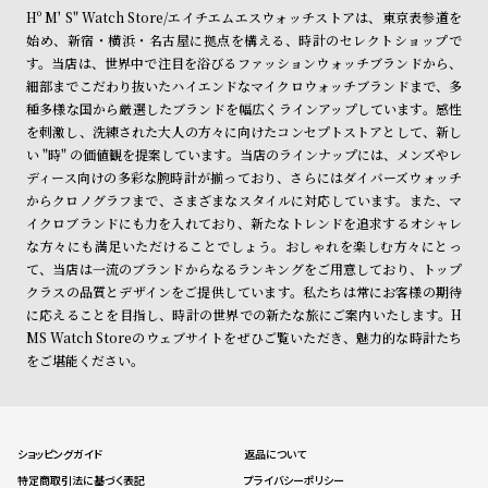
ル
ル
Hº M' S" Watch Store/エイチエムエスウォッチストアは、東京表参道を
始め、新宿・横浜・名古屋に拠点を構える、時計のセレクトショップで
ト
ウ
す。当店は、世界中で注目を浴びるファッションウォッチブランドから、
ォ
細部までこだわり抜いたハイエンドなマイクロウォッチブランドまで、多
ッ
種多様な国から厳選したブランドを幅広くラインアップしています。感性
を刺激し、洗練された大人の方々に向けたコンセプトストアとして、新し
チ
い "時" の価値観を提案しています。当店のラインナップには、メンズやレ
バ
ディース向けの多彩な腕時計が揃っており、さらにはダイバーズウォッチ
ン
からクロノグラフまで、さまざまなスタイルに対応しています。また、マ
イクロブランドにも力を入れており、新たなトレンドを追求するオシャレ
ド
な方々にも満足いただけることでしょう。おしゃれを楽しむ方々にとっ
そ
限
て、当店は一流のブランドからなるランキングをご用意しており、トップ
の
定
クラスの品質とデザインをご提供しています。私たちは常にお客様の期待
に応えることを目指し、時計の世界での新たな旅にご案内いたします。H
他
/
MS Watch Storeのウェブサイトをぜひご覧いただき、魅力的な時計たち
の
別
をご堪能ください。
商
注
品
モ
デ
ショッピングガイド
返品について
ル
特定商取引法に基づく表記
プライバシーポリシー