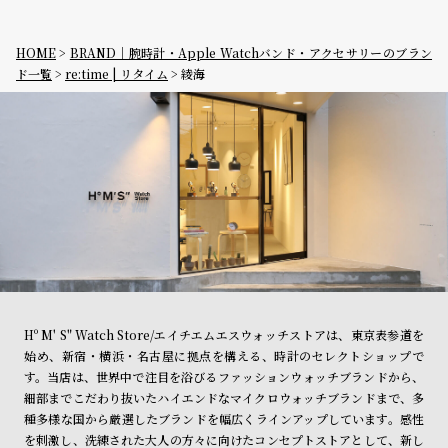
グ
ラ
フ
HOME
BRAND｜腕時計・Apple Watchバンド・アクセサリーのブラン
ド一覧
re:time | リタイム
綾海
全
世
て
界
の
の
商
腕
品
時
計
ブ
ラ
ン
Hº M' S" Watch Store/エイチエムエスウォッチストアは、東京表参道を
ド
始め、新宿・横浜・名古屋に拠点を構える、時計のセレクトショップで
一
す。当店は、世界中で注目を浴びるファッションウォッチブランドから、
細部までこだわり抜いたハイエンドなマイクロウォッチブランドまで、多
覧
種多様な国から厳選したブランドを幅広くラインアップしています。感性
ラ
メ
を刺激し、洗練された大人の方々に向けたコンセプトストアとして、新し