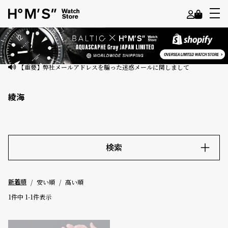
よ
う
こ
【重要】弊社メールアドレスを騙った迷惑メールに関しまして
そ
綾海
ゲ
ス
ト
様
検索
ロ
キーワード
グ
安い順
高い順
新着順
イ
ン
1
件中
1
-
1
件表示
価格
会
員
～