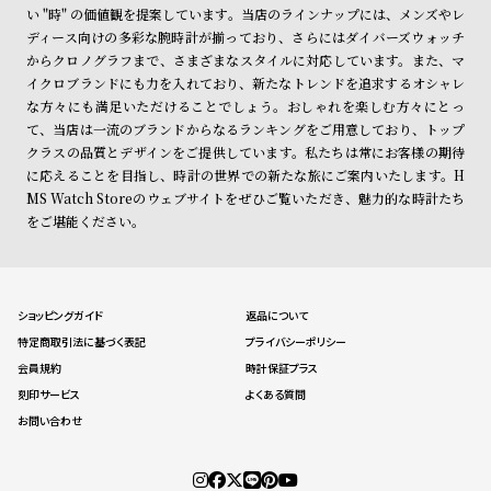
ン
ン
い "時" の価値観を提案しています。当店のラインナップには、メンズやレ
ディース向けの多彩な腕時計が揃っており、さらにはダイバーズウォッチ
キ
ズ
からクロノグラフまで、さまざまなスタイルに対応しています。また、マ
ン
腕
イクロブランドにも力を入れており、新たなトレンドを追求するオシャレ
グ
時
な方々にも満足いただけることでしょう。おしゃれを楽しむ方々にとっ
て、当店は一流のブランドからなるランキングをご用意しており、トップ
計
クラスの品質とデザインをご提供しています。私たちは常にお客様の期待
レ
キ
に応えることを目指し、時計の世界での新たな旅にご案内いたします。H
デ
ッ
MS Watch Storeのウェブサイトをぜひご覧いただき、魅力的な時計たち
をご堪能ください。
ィ
ズ
ー
腕
ス
時
腕
計
ショッピングガイド
返品について
特定商取引法に基づく表記
プライバシーポリシー
時
会員規約
時計保証プラス
計
刻印サービス
よくある質問
替
ア
お問い合わせ
え
ッ
ベ
プ