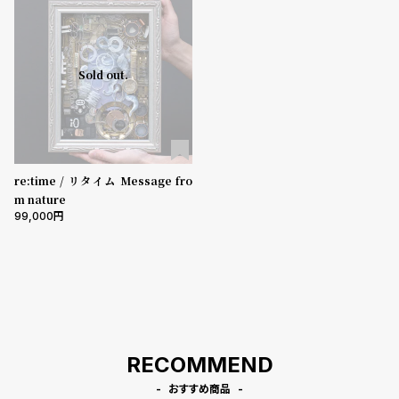
登
録
5000-9999円
10000-29999円
30000-49999円
Sold out.
50000-79999円
80000-99999円
100000円-
性別
#Tags
リ
ッ
メンズ
レディース
キッズ
プ
バ
re:time / リタイム Message fro
販売タイプ
ル
m nature
チ
全ての商品
セール
受注販売
予約販売
99,000
ッ
ク
商品カテゴリ
ア
ッ
プ
ブランド
ル
ウ
ォ
RECOMMEND
ッ
ベルト素材
チ
おすすめ商品