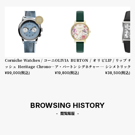
コ
ー
ニ
表示タイプ
ッ
シ
ュ
ムーブメント
ヴ
ィ
ヴ
ィ
Corniche Watches / コーニ
OLIVIA BURTON / オリビ
LIP / リップ チ
機能
ア
ッシュ Heritage Chronogr
ア・バートン シグネチャー 30
シンメトリック 
ン
aph Visage ステンレス
mm イラストレイテッド フロ
ック型押しレザー
¥
99,000
(税込)
¥
19,800
(税込)
¥
38,500
(税込)
クロノグラフ
GMT
スモールセコンド
ムーンフェイズ
デイト
ウ
ーラル フォレストグリーン レ
エ
デイデイト
ザー
ス
ト
在庫の有無
ウ
BROWSING HISTORY
在庫あり
ッ
在庫なしを含む
ド
閲覧履歴
ク
ロ
ノ