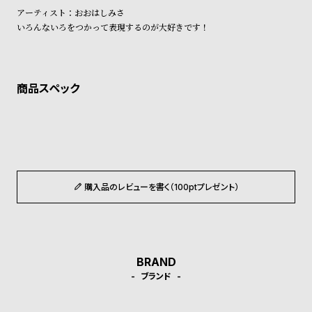
ン
ン
アーティスト：おおはしみさ
キ
ズ
いろんないろをつかって表現するのが大好きです！
ン
腕
グ
時
計
レ
キ
デ
ッ
ィ
ズ
ー
腕
ス
時
購入品のレビューを書く（100ptプレゼント）
腕
計
時
計
替
ア
BRAND
ブランド
え
ッ
ベ
プ