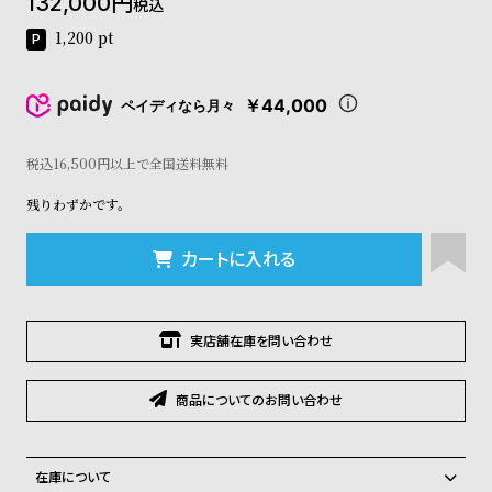
132,000
税込
コ
ー
1,200
pt
ニ
ッ
シ
￥44,000
ペイディなら月々
ュ
ヴ
税込16,500円以上で全国送料無料
ィ
ヴ
残りわずかです。
ィ
ア
ン
カートに入れる
ウ
エ
ス
実店舗在庫を問い合わせ
ト
ウ
ッ
商品についてのお問い合わせ
ド
ク
ロ
ノ
在庫について