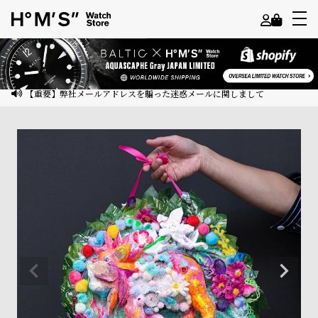
よ
う
こ
【重要】弊社メールアドレスを騙った迷惑メールに関しまして
そ
ゲ
ス
ト
様
ロ
グ
イ
ン
会
員