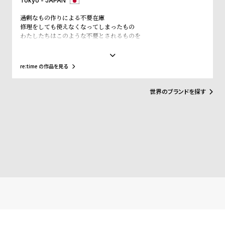
Tokyo - JAPAN
受
雑
過剰なもの作りによる不要在庫
注
誌
修理をしても使えなくなってしまったもの
販
掲
わたしたちはこのような不要とされるものを
必要なものに変えていきます
売
載
止まっている時間が
モ
商
また動きはじめる
re:time の作品を見る
不要になった腕時計を回収し、re:timeアーティストが新たなアート
デ
品
作品を創り出します。
ル
世界のブランドを探す
衣
セ
装
ー
貸
ル
出
情
報
N
A
e
b