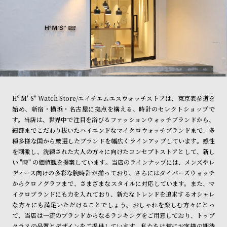
Hº M' S" Watch Store/エイチエムエスウォッチストアは、東京表参道を
始め、新宿・横浜・名古屋に拠点を構える、時計のセレクトショップで
す。当店は、世界中で注目を浴びるファッションウォッチブランドから、
細部までこだわり抜いたハイエンドなマイクロウォッチブランドまで、多
種多様な国から厳選したブランドを幅広くラインアップしています。感性
を刺激し、洗練された大人の方々に向けたコンセプトストアとして、新し
い "時" の価値観を提案しています。当店のラインナップには、メンズやレ
ディース向けの多彩な腕時計が揃っており、さらにはダイバーズウォッチ
からクロノグラフまで、さまざまなスタイルに対応しています。また、マ
イクロブランドにも力を入れており、新たなトレンドを追求するオシャレ
な方々にも満足いただけることでしょう。おしゃれを楽しむ方々にとっ
て、当店は一流のブランドからなるランキングをご用意しており、トップ
クラスの品質とデザインをご提供しています。私たちは常にお客様の期待