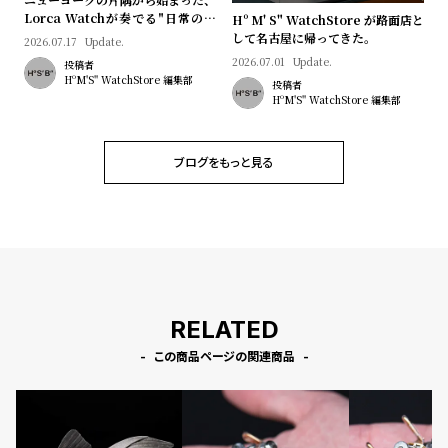
l
Lorca Watchが奏でる"日常のロ
Hº M' S" WatchStore が路面店と
e
マン"｜Brand Picks #08
して名古屋に帰ってきた。
2026.07.17
Update.
2026.07.01
Update.
投稿者
HºM'S" WatchStore 編集部
シ
返
投稿者
HºM'S" WatchStore 編集部
ョ
品
ッ
に
ブログをもっと見る
ピ
つ
ン
い
グ
て
ガ
イ
ド
RELATED
時
刻
この商品ページの関連商品
計
印
保
サ
証
ー