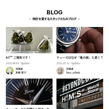
w
o
s
u
BLOG
t
時計を愛するスタッフたちのブログ
B
S
l
h
o
o
g
p
l
i
83º'" ご報告です！
リューズはなぜ「竜の頭」と書く？
s
2026.08.04
Update.
2026.07.31
Update.
投稿者
投稿者
t
宮﨑 智子
hms_admin
#
P
e
o
p
ニューヨークの片隅から始まった、