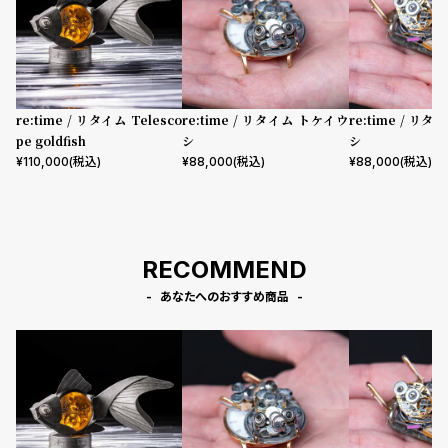
プ
ビ
ラ
ス
ス
よ
お
く
問
re:time / リタイム Telesco
re:time / リタイム トケイウ
re:time / リ
pe goldfish
シ
シ
あ
い
¥
110,000
(税込)
¥
88,000
(税込)
¥
88,000
(税込)
る
合
質
わ
問
せ
RECOMMEND
あなたへのおすすめ商品