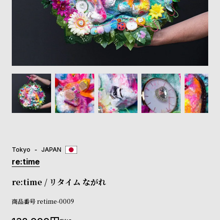
登
録
#Tags
リ
ッ
プ
バ
ル
チ
ッ
ク
ア
Tokyo
JAPAN
ッ
re:time
プ
ル
re:time / リタイム ながれ
ウ
ォ
商品番号
retime-0009
ッ
チ