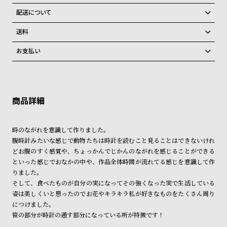
グ
全国の系列店と在庫を共有しているため、在庫切れの場合がございま
配送について
ラ
す。
フ
ご注文商品のお届け日数は在庫状況により異なり、
在庫切れの場合、キャンセルをさせて頂きます。
送料
弊社物流センターからの発送
配送料：550円（全国一律）
全
世
お支払い
税込16,500円以上で全国送料無料
系列店舗から取り寄せ後に発送
て
界
クレジットカード、Amazon Pay、PayPay、コンビニ後払い、代金引
の
の
換、銀行振込
上記のいずれかでの発送となります。
※限定品・受注販売商品・予約商品はクレジットカード、銀行振込のみ
発送日の確定はご注文確認後となります。場合によってはお届け日時の
商
腕
ご利用頂けます。
ご希望に沿えない場合もございますので予めご了承くださいませ。
品
時
ショッピングガイド
計
詳しくは下記のページをご覧くださいませ。
時のながれを意識して作りました。
※ご予約商品・受注商品は、記載のお届け予定での発送となります。
ブ
腹時計みたいな感じで動物たちは時計を読むこと見ることはできないけれ
ラ
どお腹のすく感覚や、ちょっかんでじかんのながれを感じることができる
商品の発送に関しまして
ン
といった感じでおなかの中や、作品全体時間が流れてる感じを意識して作
りました。
ド
そして、食べたものが自分の実になってその強くなった実で生活している
一
姿は美しくいと思ったのでお花やキラキラ私が好きなものをたくさん周り
覧
につけました。
笹の部分が時計の通す部分になっている所が特徴です！
ラ
メ