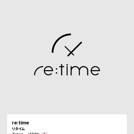
ル
ル
ト
ウ
ォ
ッ
チ
バ
ン
ド
そ
限
の
定
他
/
の
別
商
注
品
モ
デ
re:time
ル
リタイム