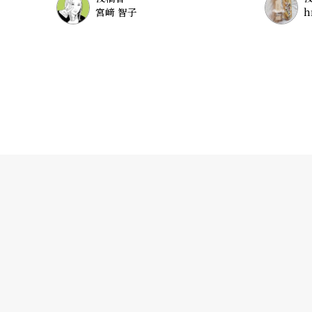
宮﨑 智子
h