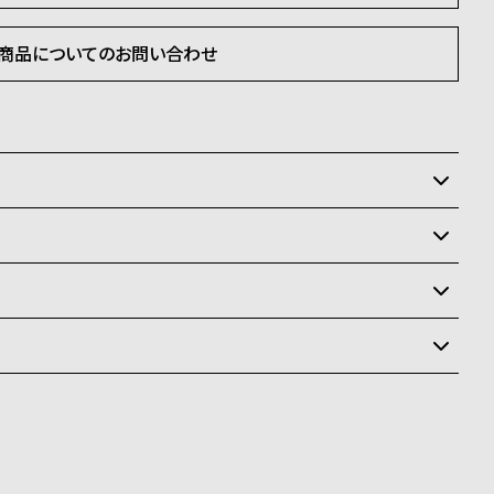
商品についてのお問い合わせ
いるため、在庫切れの場合がございます。
させて頂きます。
状況により異なり、
送
料
ay、PayPay、コンビニ後払い、代金引換、銀行振込
ます。
商品はクレジットカード、銀行振込のみご利用頂けます。
なります。場合によってはお届け日時のご希望に沿えない