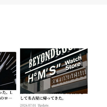
った、L
Hº M' S" WatchStore が路面店と
常のロマ
して名古屋に帰ってきた。
2026.07.01
Update.