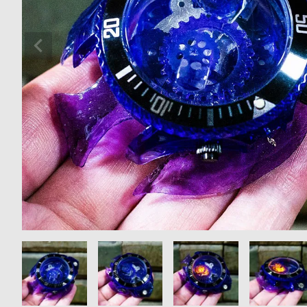
の
別
商
注
品
モ
デ
ル
受
雑
注
誌
販
掲
売
載
モ
商
デ
品
ル