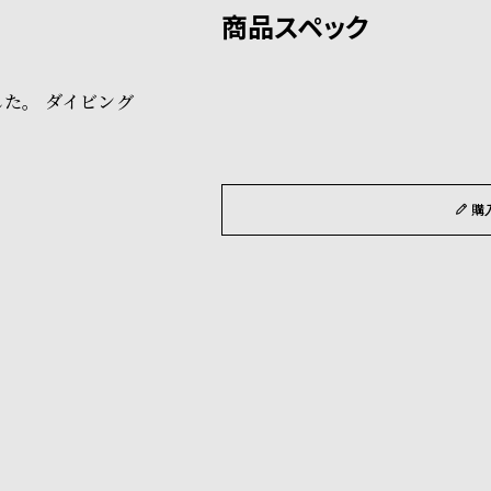
ショッピングガイド
場合もございますので予めご了
詳しくは下記のページをご覧く
た。 ダイビング
※ご予約商品・受注商品は、記
商品の発送に関しまして
購