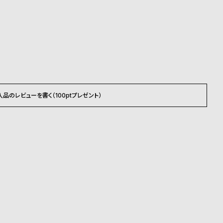
承くださいませ。
ださいませ。
載のお届け予定での発送となります。
入品のレビューを書く（100ptプレゼント）