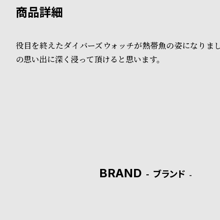
B
S
l
h
役目を終えたダイバーズウォッチが熱帯魚の姿になりまし
o
o
の思い出に深く浸って頂けると思います。
g
p
l
i
s
t
#
BRAND
ブランド
P
e