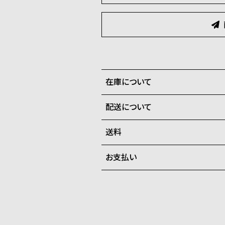
在庫について
配送について
全国の系列店と在庫を共有して
在庫切れの場合、キャンセルを
送料
ご注文商品のお届け日数は在庫
お支払い
弊社物流センターからの発送
配送料：550円（全国一律）
系列店舗から取り寄せ後に発
税込16,500円以上で全国送料無
クレジットカード、Amazon P
上記のいずれかでの発送となり
※限定品・受注販売商品・予約
発送日の確定はご注文確認後と