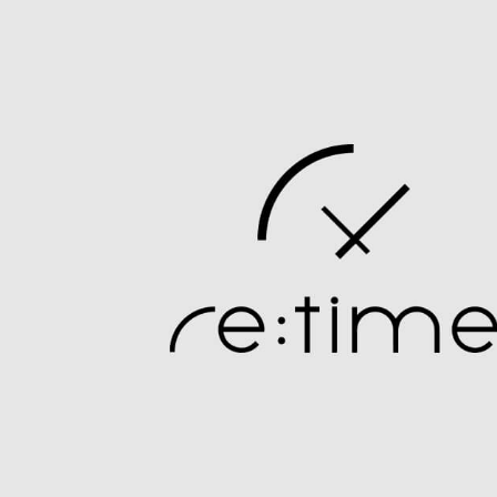
o
p
l
e
シ
返
ョ
品
ッ
に
ピ
つ
ン
い
グ
て
ガ
イ