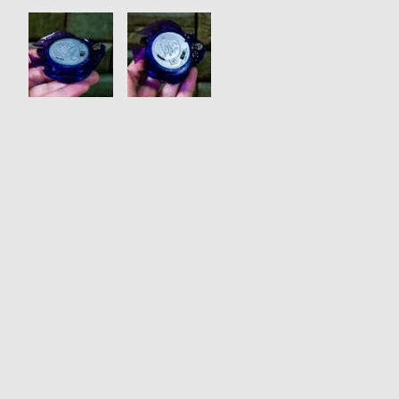
衣
セ
装
ー
貸
ル
出
情
報
N
A
e
b
w
o
s
u
t