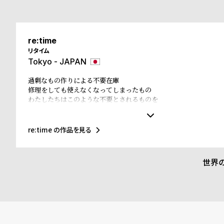
ド
時
刻
re:time
リタイム
計
印
Tokyo - JAPAN
保
サ
過剰なもの作りによる不要在庫
修理をしても使えなくなってしまったもの
証
ー
わたしたちはこのような不要とされるものを
必要なものに変えていきます
プ
ビ
止まっている時間が
また動きはじめる
re:time の作品を見る
ラ
ス
不要になった腕時計を回収し、re:timeアーティストが新たなア
ます。
ス
世界
よ
お
く
問
あ
い