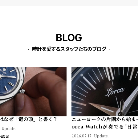
BLOG
時計を愛するスタッフたちのブログ
はなぜ「竜の頭」と書く？
ニューヨークの片隅から始ま
orca Watchが奏でる"日
Update.
ン"｜Brand Picks #08
2026.07.17
Update.
投稿者