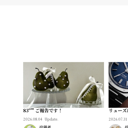
る
合
質
わ
問
せ
83º'" ご報告です！
リューズ
2026.08.04
Update.
2026.07.31
投稿者