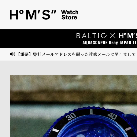
ベ
プ
ル
ル
ト
ウ
ォ
ッ
【重要】弊社メールアドレスを騙った迷惑メールに関しまして
チ
バ
ン
ド
そ
限
の
定
他
/