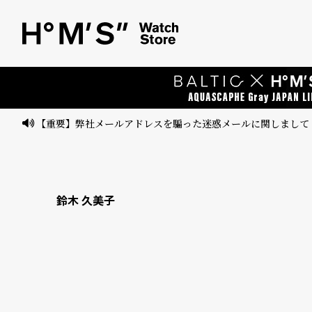
ベ
プ
ル
ル
ト
ウ
ォ
ッ
【重要】弊社メールアドレスを騙った迷惑メールに関しまして
チ
バ
ン
鈴木 久美子
ド
そ
限
の
定
他
/