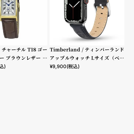
プ チャーチル T18 ゴー
Timberland / ティンバーランド
ー ブラウンレザー ク
アップルウォッチ Lサイズ（ベル
ト幅22mm）バンド ストラップ
込)
¥
9,900
(税込)
ラカンドン ブルー レザー ［対応
ケース：44mm、45mm、46m
m、49mm、Ultra］