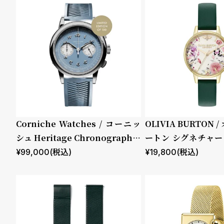
ド
性別
販売タイプ
時
刻
メンズ
全ての商
計
印
レディー
品
保
サ
ス
セール
証
ー
プ
ビ
キッズ
受注販売
Corniche Watches / コーニッ
OLIVIA BURTON
ラ
ス
シュ Heritage Chronograph V
ートン シグネチャー 
予約販売
ス
isage ステンレス
ストレイテッド フロ
¥
99,000
(税込)
¥
19,800
(税込)
ストグリーン レザー
商品カテゴリ
ブランド
よ
お
く
問
あ
い
ベルト素材
表示タイプ