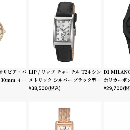
 / オリビア・バ
LIP / リップ チャーチル T24 シン
D1 MILA
30mm イラ
メトリック シルバー ブラック型押
ポリカーボン
ーラル フォレ
しレザー
トシャドウ
¥
38,500
(税込)
¥
29,700
(税