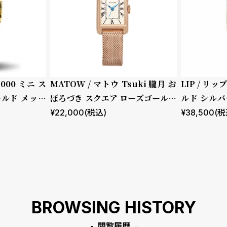
2000 ミニ ス
MATOW / マトウ Tsuki 朧月 お
LIP / リッ
ールド メッシ
ぼろづき スクエア ローズゴールド
ルド シルバ
メッシュ
ロコダイル
¥
22,000
(税込)
¥
38,500
(税
BROWSING HISTORY
閲覧履歴