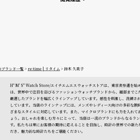
ーのブランド一覧
re:time | リタイム
鈴木 久美子
Hº M' S" Watch Store/エイチエムエスウォッチストアは、東京
は、世界中で注目を浴びるファッションウォッチブランドから、細部までこ
厳選したブランドを幅広くラインアップしています。感性を刺激し、洗練された
しています。当店のラインナップには、メンズやレディース向けの多彩な腕
ざまなスタイルに対応しています。また、マイクロブランドにも力を入れて
ょう。おしゃれを楽しむ方々にとって、当店は一流のブランドからなるラン
す。私たちは常にお客様の期待に応えることを目指し、時計の世界での新たな旅に
だき、魅力的な時計たちをご堪能ください。