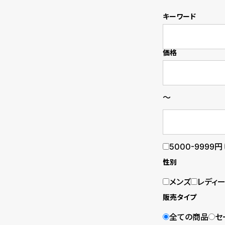
の
別
キーワード
商
注
品
モ
価格
デ
ル
～
受
雑
注
誌
5000-9999円
販
掲
性別
売
載
メンズ
レディ
モ
商
販売タイプ
デ
品
全ての商品
セ
ル