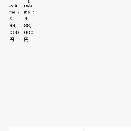
o
t.
10000-2
re:ti
re:ti
p
me /
me /
9999円
リタ
リタ
l
イム
88,
イム
88,
30000-
Touc
Whe
000
000
e
an
re th
49999円
e Ma
シ
返
gic
50000-
Hap
ョ
品
pens
79999円
ッ
に
ピ
つ
80000-
ン
い
99999円
グ
て
100000
ガ
円-
イ