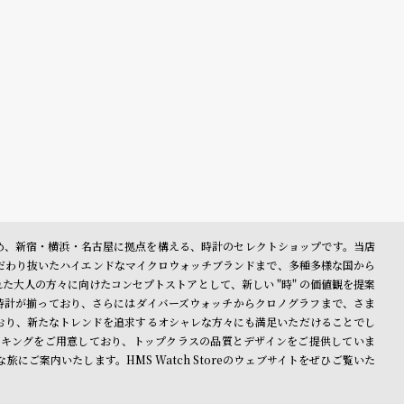
表参道を始め、新宿・横浜・名古屋に拠点を構える、時計のセレクトショップです。当店
だわり抜いたハイエンドなマイクロウォッチブランドまで、多種多様な国から
大人の方々に向けたコンセプトストアとして、新しい "時" の価値観を提案
時計が揃っており、さらにはダイバーズウォッチからクロノグラフまで、さま
おり、新たなトレンドを追求するオシャレな方々にも満足いただけることでし
キングをご用意しており、トップクラスの品質とデザインをご提供していま
ご案内いたします。HMS Watch Storeのウェブサイトをぜひご覧いた