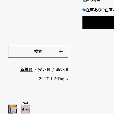
B
S
在庫あり
在庫
l
h
o
o
g
p
l
検索
i
キーワード
価格
s
安い順
高い順
新着順
～
t
2
件中
1
-
2
件表示
#
5000-9
P
Sol
999円
e
d ou