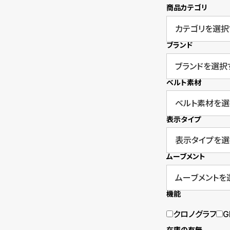
商品カテゴリ
衣
セ
装
ー
ブランド
貸
ル
出
ベルト素材
情
報
表示タイプ
N
A
ムーブメント
e
b
w
o
機能
s
u
クロノグラフ
G
t
在庫の有無