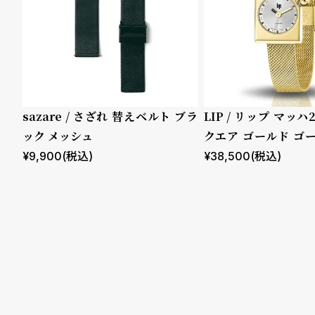
る
合
質
わ
問
せ
ムーブメント
機能
クロノグ
sazare / さざれ 替えベルト ブラ
LIP / リップ マッハ
ラフ
ック メッシュ
クエア ゴールド ゴ
GMT
ュ
¥
9,900
(税込)
¥
38,500
(税込)
スモール
セコンド
ムーンフ
ェイズ