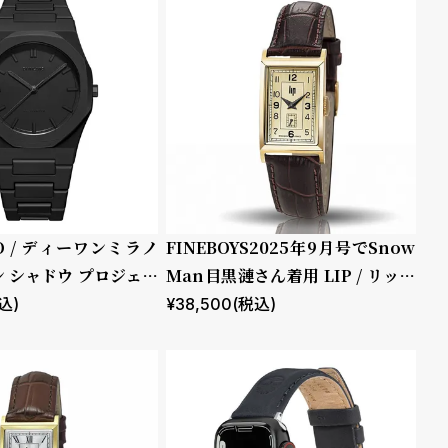
NO / ディーワンミラノ
FINEBOYS2025年9月号でSnow
 シャドウ プロジェク
Man目黒漣さん着用 LIP / リップ
チャーチル T18 ゴールド ブラウ
込)
¥
38,500
(税込)
ン レザー