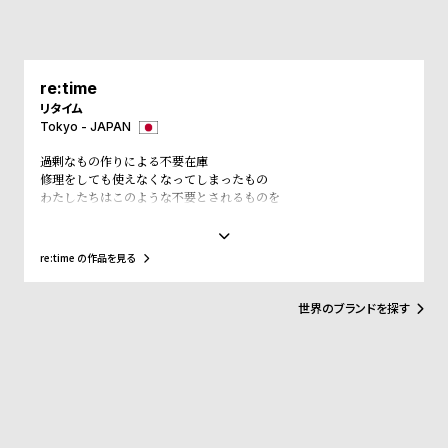
ル
ル
ト
ウ
ォ
re:time
ッ
リタイム
チ
Tokyo - JAPAN
バ
過剰なもの作りによる不要在庫
ン
修理をしても使えなくなってしまったもの
わたしたちはこのような不要とされるものを
ド
必要なものに変えていきます
止まっている時間が
そ
限
また動きはじめる
re:time の作品を見る
の
定
不要になった腕時計を回収し、re:timeアーティストが新たなアート
作品を創り出します。
他
/
世界のブランドを探す
の
別
商
注
品
モ
デ
ル