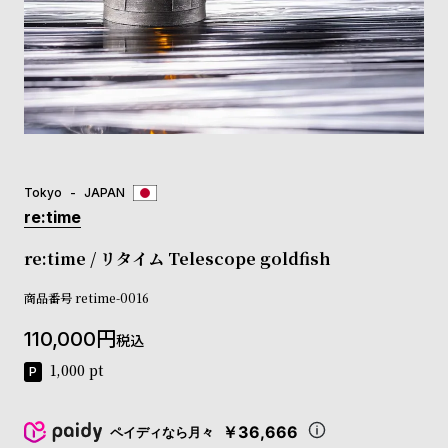
登
録
#Tags
リ
ッ
プ
Tokyo
JAPAN
バ
ル
re:time
チ
ッ
re:time / リタイム Telescope goldfish
ク
ア
商品番号
retime-0016
ッ
110,000
プ
税込
ル
1,000
pt
ウ
ォ
ッ
￥36,666
ペイディなら月々
チ