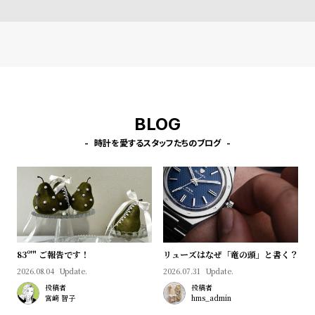
受
雑
注
誌
販
掲
売
載
モ
商
デ
品
BLOG
ル
時計を愛するスタッフたちのブログ
衣
セ
装
ー
貸
ル
出
情
報
83º'" ご報告です！
リューズはなぜ「竜の頭」と書く？
2026.08.04
Update.
2026.07.31
Update.
N
A
投稿者
投稿者
宮﨑 智子
hms_admin
e
b