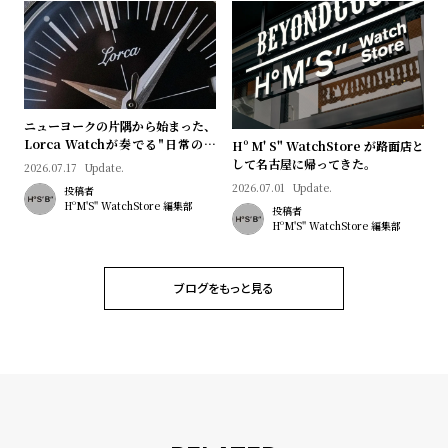
w
o
s
u
t
B
S
l
h
ニューヨークの片隅から始まった、
Lorca Watchが奏でる"日常のロ
o
o
Hº M' S" WatchStore が路面店と
マン"｜Brand Picks #08
して名古屋に帰ってきた。
2026.07.17
Update.
g
p
2026.07.01
Update.
投稿者
l
HºM'S" WatchStore 編集部
投稿者
HºM'S" WatchStore 編集部
i
s
t
ブログをもっと見る
#
P
e
o
p