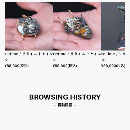
プ
ビ
ラ
ス
ス
よ
お
く
問
あ
い
る
合
re:time / リタイム トケイウ
re:time / リタイム トケイム
re:time / リ
質
わ
シ
シ
ウ
問
せ
¥
88,000
(税込)
¥
88,000
(税込)
¥
88,000
(税込)
BROWSING HISTORY
閲覧履歴