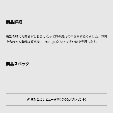
税込16,500円以上で全国送料無料
系列店舗から取り寄せ後に発送
グ
クレジットカード、Amazon Pay、PayPay、コンビニ後払い、代金引
ラ
換、銀行振込
上記のいずれかでの発送となります。
フ
※限定品・受注販売商品・予約商品はクレジットカード、銀行振込のみ
発送日の確定はご注文確認後となります。場合によってはお届け日時の
ご利用頂けます。
ご希望に沿えない場合もございますので予めご了承くださいませ。
全
世
ショッピングガイド
て
界
詳しくは下記のページをご覧くださいませ。
役割を終えた時計が出目金となって時の流れの中を泳ぎ始めました。時間
※ご予約商品・受注商品は、記載のお届け予定での発送となります。
の
の
を合わせる竜頭は望遠鏡(telescope)となって長い時を見通します。
商
腕
商品の発送に関しまして
品
時
計
ブ
ラ
ン
ド
一
購入品のレビューを書く（100ptプレゼント）
覧
ラ
メ