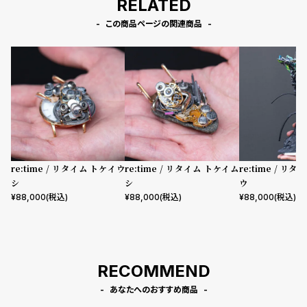
RELATED
l
e
この商品ページの関連商品
シ
返
ョ
品
ッ
に
ピ
つ
ン
い
グ
て
re:time / リタイム トケイウ
re:time / リタイム トケイム
re:time / リ
ガ
シ
シ
ウ
イ
¥
88,000
(税込)
¥
88,000
(税込)
¥
88,000
(税込)
ド
時
刻
計
印
RECOMMEND
保
サ
証
ー
あなたへのおすすめ商品