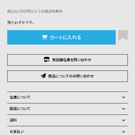
コ
ー
税込16,500円以上で全国送料無料
ニ
ッ
残りわずかです。
シ
ュ
カートに入れる
ヴ
ィ
ヴ
ィ
実店舗在庫を問い合わせ
ア
ン
ウ
商品についてのお問い合わせ
エ
ス
ト
在庫について
ウ
ッ
全国の系列店と在庫を共有しているため、在庫切れの場合がございま
配送について
ド
す。
ご注文商品のお届け日数は在庫状況により異なり、
ク
在庫切れの場合、キャンセルをさせて頂きます。
送料
ロ
弊社物流センターからの発送
配送料：550円（全国一律）
ノ
お支払い