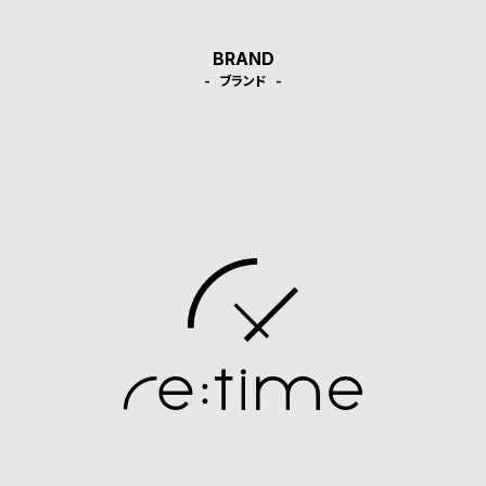
ン
ン
キ
ズ
BRAND
ン
腕
ブランド
グ
時
計
レ
キ
デ
ッ
ィ
ズ
ー
腕
ス
時
腕
計
時
計
替
ア
え
ッ
ベ
プ