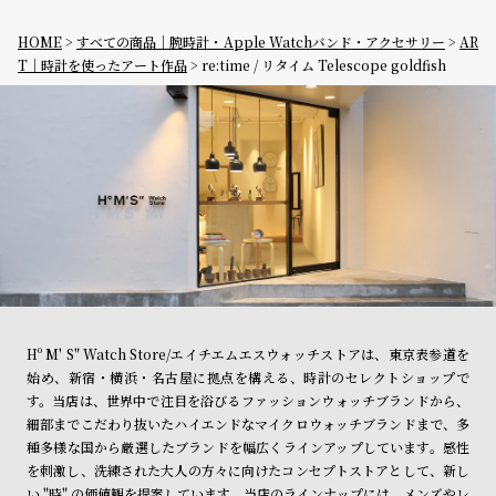
HOME
すべての商品｜腕時計・Apple Watchバンド・アクセサリー
AR
T｜時計を使ったアート作品
re:time / リタイム Telescope goldfish
Hº M' S" Watch Store/エイチエムエスウォッチストアは、東京表参道を
始め、新宿・横浜・名古屋に拠点を構える、時計のセレクトショップで
す。当店は、世界中で注目を浴びるファッションウォッチブランドから、
細部までこだわり抜いたハイエンドなマイクロウォッチブランドまで、多
種多様な国から厳選したブランドを幅広くラインアップしています。感性
を刺激し、洗練された大人の方々に向けたコンセプトストアとして、新し
い "時" の価値観を提案しています。当店のラインナップには、メンズやレ