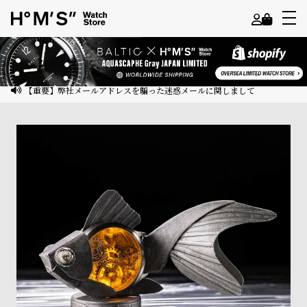
よ
う
こ
【重要】弊社メールアドレスを騙った迷惑メールに関しまして
そ
ゲ
ス
ト
様
ロ
グ
イ
ン
会
員