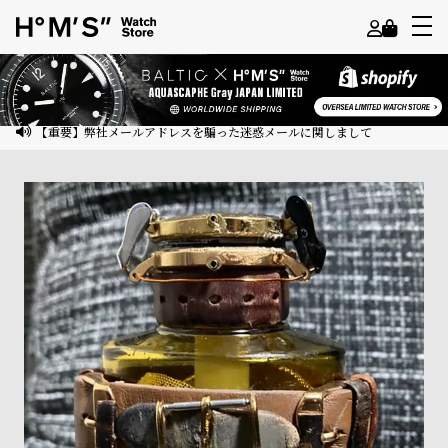
よ
う
こ
【重要】弊社メールアドレスを騙った迷惑メールに関しまして
そ
ゲ
ス
ト
様
ロ
グ
イ
ン
会
員