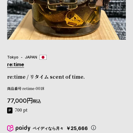
登
録
#Tags
リ
ッ
プ
Tokyo
JAPAN
バ
ル
re:time
チ
ッ
re:time / リタイム scent of time.
ク
ア
商品番号
retime-0018
ッ
77,000
プ
税込
ル
700
pt
ウ
ォ
ッ
￥25,666
ペイディなら月々
チ