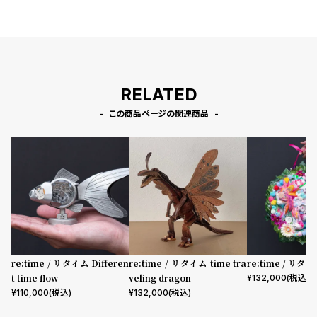
l
e
シ
返
ョ
品
RELATED
ッ
に
この商品ページの関連商品
ピ
つ
ン
い
グ
て
ガ
イ
ド
時
刻
計
印
re:time / リタイム Differen
re:time / リタイム time tra
re:time / リタ
t time flow
veling dragon
¥
132,000
(税込)
保
サ
¥
110,000
(税込)
¥
132,000
(税込)
証
ー