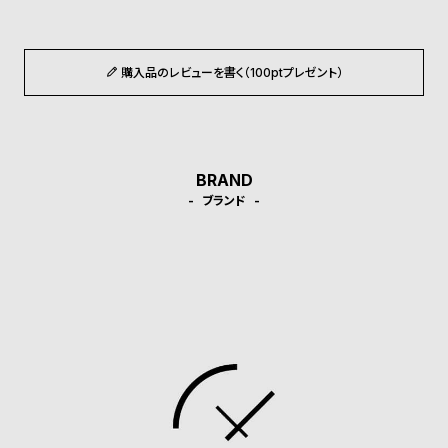
ン
ン
キ
ズ
ン
腕
購入品のレビューを書く（100ptプレゼント）
グ
時
計
レ
キ
デ
ッ
BRAND
ブランド
ィ
ズ
ー
腕
ス
時
腕
計
時
計
替
ア
え
ッ
ベ
プ