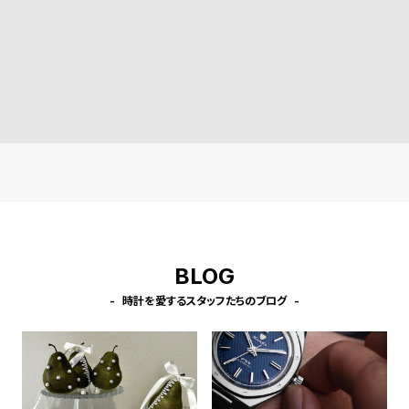
受
雑
注
誌
販
掲
売
載
モ
商
デ
品
ル
衣
セ
装
ー
貸
ル
出
BLOG
情
時計を愛するスタッフたちのブログ
報
N
A
e
b