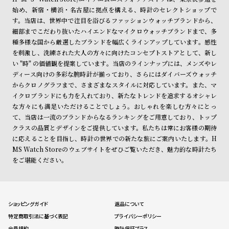
始め、新宿・横浜・名古屋に拠点を構える、時計のセレクトショップで
す。当店は、世界中で注目を浴びるファッションウォッチブランドから、
細部までこだわり抜いたハイエンドなマイクロウォッチブランドまで、多
種多様な国から厳選したブランドを幅広くラインアップしています。感性
を刺激し、洗練された大人の方々に向けたコンセプトストアとして、新し
い "時" の価値観を提案しています。当店のラインナップには、メンズやレ
ディース向けの多彩な腕時計が揃っており、さらにはダイバーズウォッチ
からクロノグラフまで、さまざまなスタイルに対応しています。また、マ
イクロブランドにも力を入れており、新たなトレンドを追求するオシャレ
な方々にも満足いただけることでしょう。おしゃれを楽しむ方々にとっ
て、当店は一流のブランドからなるランキングをご用意しており、トップ
クラスの品質とデザインをご提供しています。私たちは常にお客様の期待
に応えることを目指し、時計の世界での新たな旅にご案内いたします。H
MS Watch Storeのウェブサイトをぜひご覧いただき、魅力的な時計たち
をご堪能ください。
ショッピングガイド
返品について
特定商取引法に基づく表記
プライバシーポリシー
会員規約
時計保証プラス