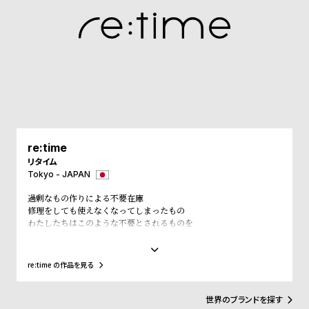
ル
ル
ト
ウ
ォ
ッ
チ
バ
ン
ド
re:time
そ
限
リタイム
Tokyo - JAPAN
の
定
過剰なもの作りによる不要在庫
他
/
修理をしても使えなくなってしまったもの
の
別
わたしたちはこのような不要とされるものを
必要なものに変えていきます
商
注
止まっている時間が
品
モ
また動きはじめる
re:time の作品を見る
不要になった腕時計を回収し、re:timeアーティストが新たなアート
デ
作品を創り出します。
ル
世界のブランドを探す