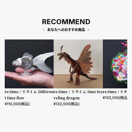
プ
ビ
ラ
ス
ス
RECOMMEND
よ
お
あなたへのおすすめ商品
く
問
あ
い
る
合
質
わ
問
せ
re:time / リタイム Differen
re:time / リタイム time tra
re:time / リタ
t time flow
veling dragon
¥
132,000
(税込)
¥
110,000
(税込)
¥
132,000
(税込)