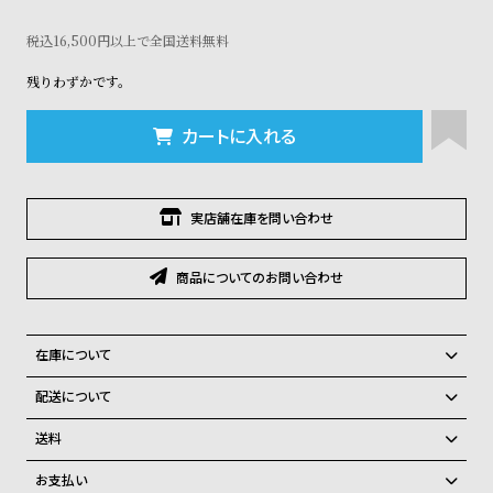
コ
ー
税込16,500円以上で全国送料無料
ニ
ッ
残りわずかです。
シ
ュ
カートに入れる
ヴ
ィ
ヴ
ィ
実店舗在庫を問い合わせ
ア
ン
ウ
商品についてのお問い合わせ
エ
ス
ト
在庫について
ウ
ッ
全国の系列店と在庫を共有しているため、在庫切れの場合がございま
配送について
ド
す。
ご注文商品のお届け日数は在庫状況により異なり、
ク
在庫切れの場合、キャンセルをさせて頂きます。
送料
ロ
弊社物流センターからの発送
配送料：550円（全国一律）
ノ
お支払い