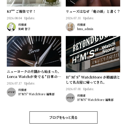
w
o
s
u
83º'" ご報告です！
リューズはなぜ「竜の頭」と書く？
t
2026.08.04
Update.
2026.07.31
Update.
投稿者
投稿者
B
S
宮﨑 智子
hms_admin
l
h
o
o
g
p
l
i
ニューヨークの片隅から始まった、
s
Lorca Watchが奏でる"日常のロ
Hº M' S" WatchStore が路面店と
t
マン"｜Brand Picks #08
して名古屋に帰ってきた。
2026.07.17
Update.
#
2026.07.01
Update.
投稿者
HºM'S" WatchStore 編集部
投稿者
P
HºM'S" WatchStore 編集部
e
o
ブログをもっと見る
p