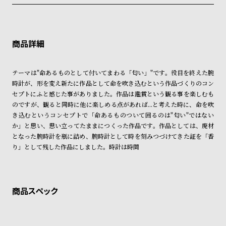
税込16,500円以上で全国送料無料
系列店舗から取り寄せ後に発送
グ
クレジットカード、Amazon Pay、PayPay、コンビニ後払い、代金引
ラ
換、銀行振込
上記のいずれかでの発送となります。
フ
※限定品・受注販売商品・予約商品はクレジットカード、銀行振込のみ
発送日の確定はご注文確認後となります。場合によってはお届け日時の
ご利用頂けます。
ご希望に沿えない場合もございますので予めご了承くださいませ。
全
世
ショッピングガイド
て
界
詳しくは下記のページをご覧くださいませ。
テーマは"命あるものとして付いてまわる「匂い」"です。役目を終えた腕
※ご予約商品・受注商品は、記載のお届け予定での発送となります。
の
の
時計が、形を変え新たに作品として命を吹き込むという作品づくりのコン
商
腕
セプトにふと感じた事がありました。作品は鑑賞という観る事を楽しむも
商品の発送に関しまして
品
時
のですが、観ると同時に他に楽しめる点があれば...と考えた時に、命を吹
き込むというコンセプトで「命あるものついて回るのは"匂い"ではない
計
か」と思い、思い立ってたままにつくった作品です。作品としては、廃材
ブ
となった腕時計を瓶に詰め、腕時計として時を刻みつづけてきた証を「香
ラ
り」として残した作品にしました。時計は時間
ン
ド
一
覧
ラ
メ