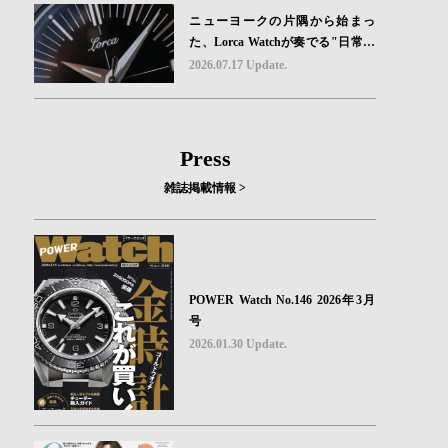
ニューヨークの片隅から始まっ
た、Lorca Watchが奏でる"日常の
ロマン"｜Brand Picks #08
2026.07.17 Update.
Press
雑誌掲載情報 >
POWER Watch No.146 2026年3月
号
2026.01.30 Update.