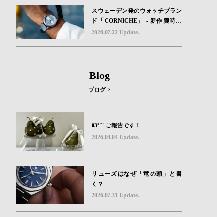
スウェーデン発のウォッチブラン
ド「CORNICHE」 - 新作腕時計
地中海の夏を映す、爽やかなブル
2026.07.22 Update.
ーダイヤル「Heritage Chronograp
h Visage Limited Edition」発売
Blog
ブログ >
83º'" ご報告です！
2026.08.04 Update.
リューズはなぜ「竜の頭」と書
く？
2026.07.31 Update.