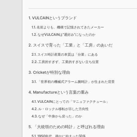
VULCAINというブランド
名前よりも、機構で記憶されてきたメーカー
なぜVULCAINは“通好み”になったのか
スイスで育った「工業」と「工房」のあいだ
スイス時計産業の本質は「分業」にある
工房的すぎず、工業的すぎない立ち位置
Cricketが特別な理由
「世界初の機械式アラーム腕時計」が生まれた背景
Manufactureという言葉の重み
VULCAINにとっての「マニュファクチュール」
ル・ロックル移転が示した方向性
なぜ「中身から戻った」のか
「大統領のための時計」と呼ばれる理由
1950年代、静かに始まった関係