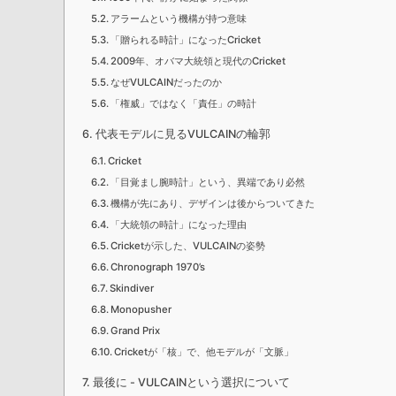
アラームという機構が持つ意味
「贈られる時計」になったCricket
2009年、オバマ大統領と現代のCricket
なぜVULCAINだったのか
「権威」ではなく「責任」の時計
代表モデルに見るVULCAINの輪郭
Cricket
「目覚まし腕時計」という、異端であり必然
機構が先にあり、デザインは後からついてきた
「大統領の時計」になった理由
Cricketが示した、VULCAINの姿勢
Chronograph 1970’s
Skindiver
Monopusher
Grand Prix
Cricketが「核」で、他モデルが「文脈」
最後に - VULCAINという選択について