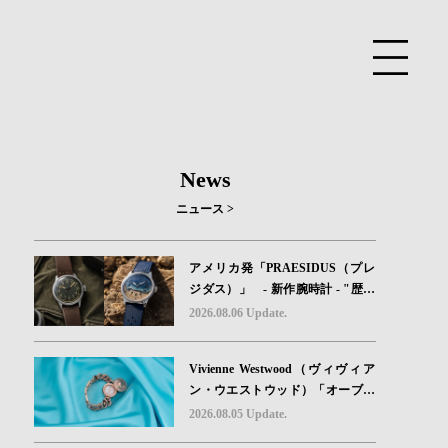
News
ニュース >
アメリカ発「PRAESIDUS（プレ
ジダス）」 - 新作腕時計 - "歴史
を身に着ける“ -戦場を駆け抜けた
2026.08.06 Update.
Willys MBのボンネットと、 ノル
マンディー・ユタビーチの砂を文
Vivienne Westwood（ヴィヴィア
字盤に閉じ込めた「A-11」コレク
ン・ウエストウッド）「オーブボ
ション2種類が発売。
タン」コレクションに、⽇本限定
2026.08.05 Update.
カラーのローズゴールドが登場