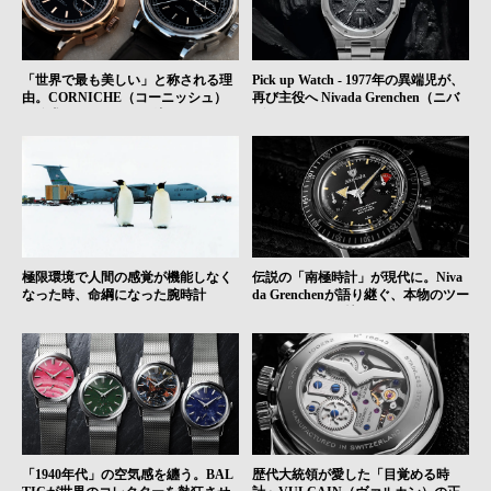
「世界で最も美しい」と称される理
Pick up Watch - 1977年の異端児が、
由。CORNICHE（コーニッシュ）
再び主役へ Nivada Grenchen（ニバ
が追求する、フランス流エレガンス
ダ・グレンヒェン） F77 - インテグ
の真髄｜HMS Brand Picks #03
レーテッドスポーツウォッチという
選択
極限環境で人間の感覚が機能しなく
伝説の「南極時計」が現代に。Niva
なった時、命綱になった腕時計
da Grenchenが語り継ぐ、本物のツー
ルウォッチの矜持｜HMS Brand Pick
s #01
「1940年代」の空気感を纏う。BAL
歴代大統領が愛した「目覚める時