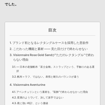
でした。
目次
ブランド初となるレクタングルケースを採用した意欲作
こだわった機能と素材 —— 見た目だけで終わらせない
Visionnaire Rose Gold Sandが“ただのレクタングル”で終わ
らない理由
― 日本の老舗帆布「富士金梅」ストラップという、手触りのある選
択
帆布＝ラフ、ではない。表情と耐久のバランスが違う
Visionnaire Aventurine
アベンチュリンという素材を、“装飾”で終わらせなかった理由
星屑のようでいて、決して派手ではない
夜に強い時計、という価値