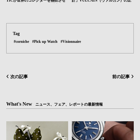
TICが世界のコレクターを熱狂させ
計」VULCAIN（ヴァルカン）の正
る“ネオ・ヴィンテージ”の魅力｜H
体｜HMS Brand Picks #05
MS Brand Picks #02
Tag
#corniche
#Pick up Watch
#Visionnaire
次の記事
前の記事
What's New
ニュース、フェア、レポートの最新情報