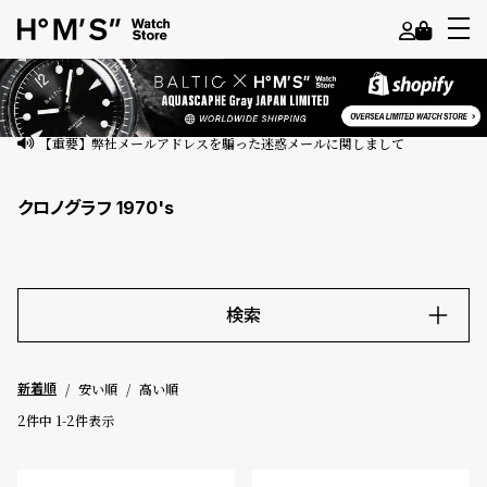
よ
う
こ
【重要】弊社メールアドレスを騙った迷惑メールに関しまして
そ
クロノグラフ 1970's
ゲ
ス
ト
様
検索
ロ
キーワード
グ
安い順
高い順
新着順
イ
ン
2
件中
1
-
2
件表示
価格
会
員
～