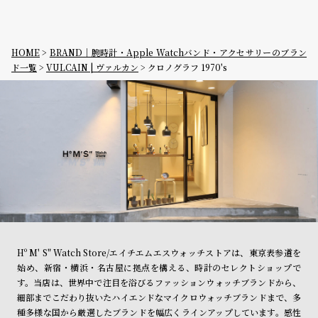
グ
ラ
フ
HOME
BRAND｜腕時計・Apple Watchバンド・アクセサリーのブラン
全
世
ド一覧
VULCAIN | ヴァルカン
クロノグラフ 1970's
て
界
の
の
商
腕
品
時
計
ブ
ラ
ン
ド
Hº M' S" Watch Store/エイチエムエスウォッチストアは、東京表参道を
一
始め、新宿・横浜・名古屋に拠点を構える、時計のセレクトショップで
す。当店は、世界中で注目を浴びるファッションウォッチブランドから、
覧
細部までこだわり抜いたハイエンドなマイクロウォッチブランドまで、多
ラ
メ
種多様な国から厳選したブランドを幅広くラインアップしています。感性