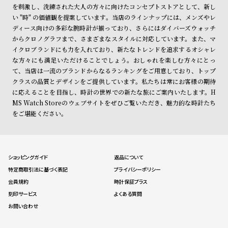
ン
ン
を刺激し、洗練された大人の方々に向けたコンセプトストアとして、新し
い "時" の価値観を提案しています。当店のラインナップには、メンズやレ
キ
ズ
ディース向けの多彩な腕時計が揃っており、さらにはダイバーズウォッチ
ン
腕
からクロノグラフまで、さまざまなスタイルに対応しています。また、マ
グ
時
イクロブランドにも力を入れており、新たなトレンドを追求するオシャレ
な方々にも満足いただけることでしょう。おしゃれを楽しむ方々にとっ
計
て、当店は一流のブランドからなるランキングをご用意しており、トップ
レ
キ
クラスの品質とデザインをご提供しています。私たちは常にお客様の期待
デ
ッ
に応えることを目指し、時計の世界での新たな旅にご案内いたします。H
MS Watch Storeのウェブサイトをぜひご覧いただき、魅力的な時計たち
ィ
ズ
をご堪能ください。
ー
腕
ス
時
腕
計
ショッピングガイド
返品について
時
特定商取引法に基づく表記
プライバシーポリシー
計
会員規約
時計保証プラス
替
ア
刻印サービス
よくある質問
え
ッ
お問い合わせ
ベ
プ