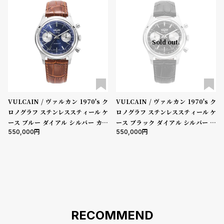
登
録
5000-9999円
10000-29999円
30000-49999円
Sold out.
50000-79999円
80000-99999円
100000円-
性別
#Tags
リ
ッ
メンズ
レディース
キッズ
プ
バ
VULCAIN / ヴァルカン 1970's ク
VULCAIN / ヴァルカン 1970's ク
販売タイプ
ル
ロノグラフ ステンレススティール ケ
ロノグラフ ステンレススティール ケ
チ
全ての商品
セール
受注販売
予約販売
ース ブルー ダイアル シルバー カウ
ース ブラック ダイアル シルバー カ
ッ
550,000
550,000
ンター ブラウン カーフレザー イミ
ウンター ブラック カーフレザー イ
ク
商品カテゴリ
テーション アリゲーター ストラップ
ミテーション アリゲーター ストラッ
ア
スチール ピンバックル
プ スチール ピンバックル
ッ
プ
ブランド
ル
ウ
ォ
ッ
RECOMMEND
ベルト素材
チ