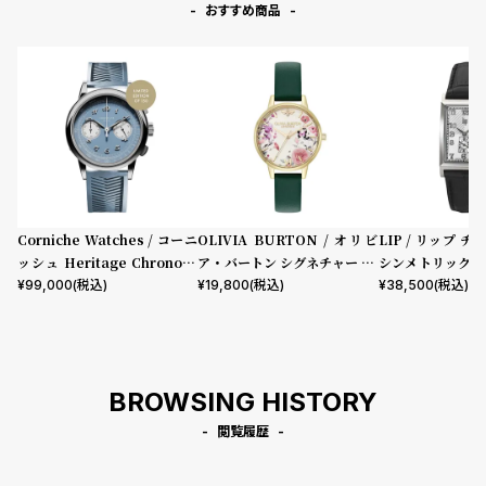
コ
おすすめ商品
ー
ニ
表示タイプ
ッ
シ
ュ
ムーブメント
ヴ
ィ
ヴ
ィ
機能
ア
Corniche Watches / コーニ
OLIVIA BURTON / オリビ
LIP / リップ チ
ン
ッシュ Heritage Chronogr
ア・バートン シグネチャー 30
シンメトリック 
クロノグラフ
GMT
スモールセコンド
ムーンフェイズ
デイト
ウ
aph Visage ステンレス
mm イラストレイテッド フロ
ック型押しレザー
¥
99,000
(税込)
¥
19,800
(税込)
¥
38,500
(税込)
エ
デイデイト
ーラル フォレストグリーン レ
ス
ザー
ト
在庫の有無
ウ
在庫あり
ッ
在庫なしを含む
BROWSING HISTORY
ド
ク
閲覧履歴
ロ
ノ