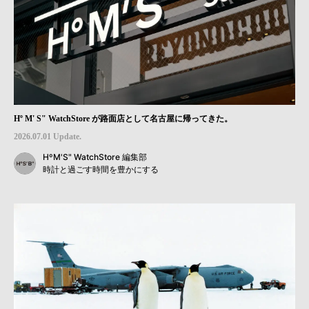
Hº M' S" WatchStore が路面店として名古屋に帰ってきた。
2026.07.01 Update.
HºM'S" WatchStore 編集部
時計と過ごす時間を豊かにする