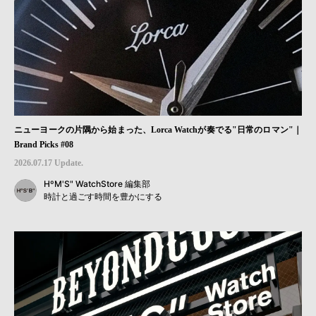
ニューヨークの片隅から始まった、Lorca Watchが奏でる"日常のロマン"｜
Brand Picks #08
2026.07.17 Update.
HºM'S" WatchStore 編集部
時計と過ごす時間を豊かにする