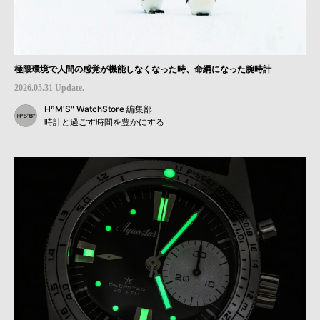
極限環境で人間の感覚が機能しなくなった時、命綱になった腕時計
2026.05.31 Update.
HºM'S" WatchStore 編集部
時計と過ごす時間を豊かにする