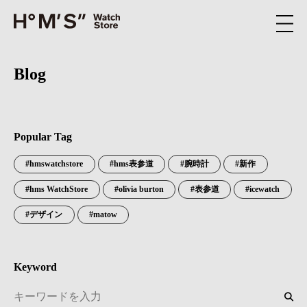
Blog
Popular Tag
hmswatchstore
hms表参道
腕時計
新作
hms WatchStore
olivia burton
表参道
icewatch
デザイン
matow
Keyword