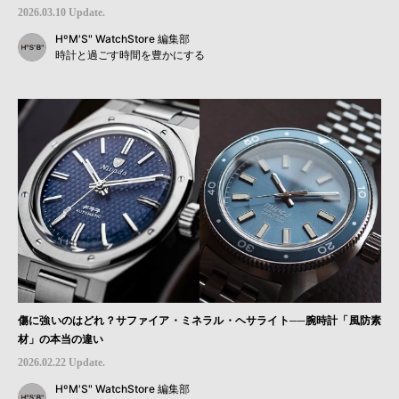
2026.03.10 Update.
HºM'S" WatchStore 編集部
時計と過ごす時間を豊かにする
傷に強いのはどれ？サファイア・ミネラル・ヘサライト──腕時計「風防素
材」の本当の違い
2026.02.22 Update.
HºM'S" WatchStore 編集部