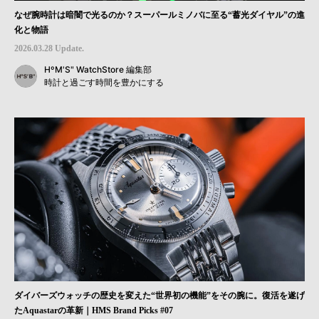
なぜ腕時計は暗闇で光るのか？スーパールミノバに至る“蓄光ダイヤル”の進
化と物語
2026.03.28 Update.
HºM'S" WatchStore 編集部
時計と過ごす時間を豊かにする
ダイバーズウォッチの歴史を変えた“世界初の機能”をその腕に。復活を遂げ
たAquastarの革新｜HMS Brand Picks #07