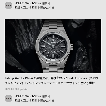
HºM'S" WatchStore 編集部
時計と過ごす時間を豊かにする
Pick up Watch - 1977年の異端児が、再び主役へ Nivada Grenchen（ニバダ・
グレンヒェン） F77 - インテグレーテッドスポーツウォッチという選択
2026.01.20 Update.
HºM'S" WatchStore 編集部
時計と過ごす時間を豊かにする