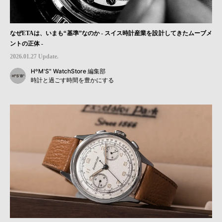
なぜETAは、いまも“基準”なのか - スイス時計産業を設計してきたムーブメ
ントの正体 -
2026.01.27 Update.
HºM'S" WatchStore 編集部
時計と過ごす時間を豊かにする