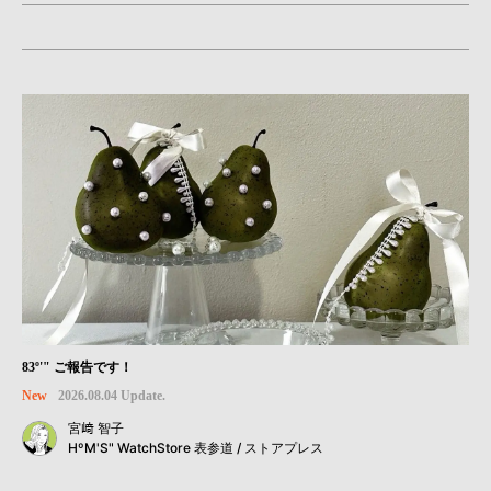
83º'" ご報告です！
New
2026.08.04 Update.
宮﨑 智子
HºM'S" WatchStore 表参道 / ストアプレス