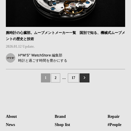
腕時計の心臓部。ムーブメントメーカー一覧 国別で知る、機械式ムーブメ
ントの歴史と技術
2026.01.12 Update.
HºM'S" WatchStore 編集部
時計と過ごす時間を豊かにする
1
2
…
17
About
Brand
Repair
News
Shop list
#People