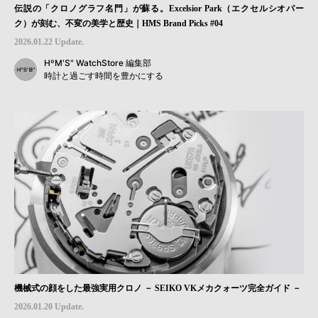
伝説の「クロノグラフ名門」が蘇る。Excelsior Park（エクセルシオパー
ク）が刻む、不変の美学と歴史｜HMS Brand Picks #04
2026.01.22 Update.
HºM'S" WatchStore 編集部
時計と過ごす時間を豊かにする
機械式の顔をした最強実用クロノ － SEIKO VKメカクォーツ完全ガイド －
2026.01.20 Update.