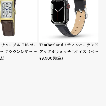
プ チャーチル T18 ゴー
Timberland / ティンバーランド
ー ブラウンレザー ク
アップルウォッチ Lサイズ（ベル
ト幅22mm）バンド ストラップ
込)
¥
9,900
(税込)
ラカンドン ブルー レザー ［対応
ケース：44mm、45mm、46m
m、49mm、Ultra］