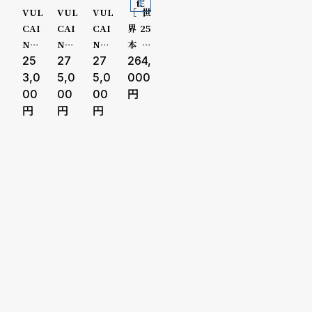
o
定
t.
10000-2
VUL
VUL
VUL
［世
p
CAI
CAI
CAI
界25
9999円
N /
N /
N /
本限
l
ヴァ
25
ヴァ
27
ヴァ
27
定］
264,
30000-
ルカ
ルカ
ルカ
VUL
3,0
5,0
5,0
000
e
ン グ
ン グ
ン グ
CAI
00
00
00
49999円
ラン
ラン
ラン
N /
シ
返
プリ
プリ
プリ
ヴァ
50000-
スモ
スチ
スチ
ルカ
ョ
品
ール
ール
ール
ン グ
セコ
ケー
ケー
ラン
79999円
ッ
に
ンド
ス ス
ス ス
プリ
ピ
つ
パー
チー
チー
スモ
80000-
プル
ルフ
ルフ
ール
ン
い
ダイ
ルケ
ルケ
セコ
99999円
ヤル
ース
ース
ンド
グ
て
グレ
バッ
バッ
パー
100000
ガ
ー レ
ク セ
ク セ
プル
ザー
ミグ
ミグ
ダイ
円-
イ