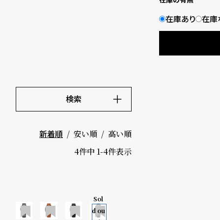
B
S
在庫あり
在庫
l
h
o
o
g
p
l
検索
i
キーワード
価格
s
安い順
高い順
新着順
～
t
4
件中
1
-
4
件表示
#
5000-9
P
Sol
999円
e
限
d ou