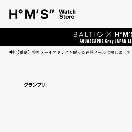
ベ
プ
ル
ル
ト
ウ
ォ
ッ
【重要】弊社メールアドレスを騙った迷惑メールに関しまして
チ
バ
ン
グランプリ
ド
そ
限
の
定
他
/