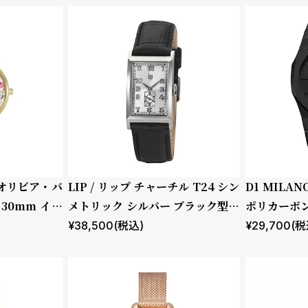
 / オリビア・バ
LIP / リップ チャーチル T24 シン
D1 MILA
30mm イラ
メトリック シルバー ブラック型押
ポリカーボン
ーラル フォレ
しレザー
トシャドウ
¥
38,500
(税込)
¥
29,700
(税