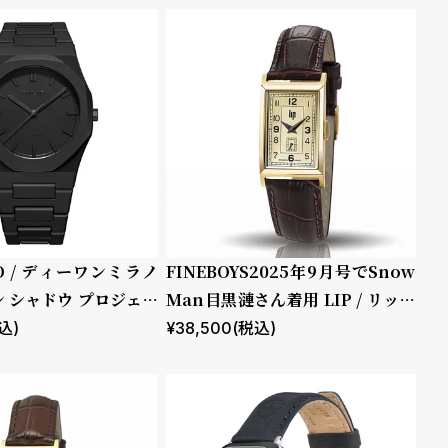
NO / ディーワンミラノ
FINEBOYS2025年9月号でSnow
 シャドウ プロジェク
Man目黒漣さん着用 LIP / リップ
チャーチル T18 ゴールド ブラウ
込)
¥
38,500
(税込)
ン レザー