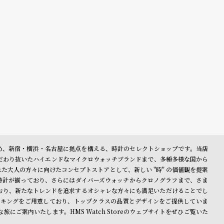
表参道を始め、新宿・横浜・名古屋に拠点を構える、時計のセレクトショップです。当店
だわり抜いたハイエンドなマイクロウォッチブランドまで、多種多様な国から
大人の方々に向けたコンセプトストアとして、新しい "時" の価値観を提案
時計が揃っており、さらにはダイバーズウォッチからクロノグラフまで、さま
おり、新たなトレンドを追求するオシャレな方々にも満足いただけることでし
キングをご用意しており、トップクラスの品質とデザインをご提供していま
ご案内いたします。HMS Watch Storeのウェブサイトをぜひご覧いた