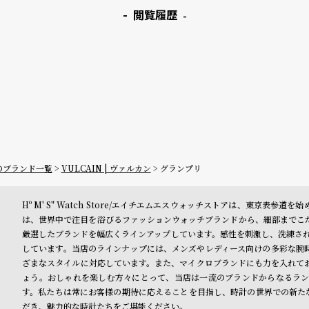
閲覧履歴
ーのブランド一覧
VULCAIN | ヴァルカン
グランプリ
Hº M' S" Watch Store/エイチエムエスウォッチストアは、東京
は、世界中で注目を浴びるファッションウォッチブランドから、細部までこ
厳選したブランドを幅広くラインアップしています。感性を刺激し、洗練された
しています。当店のラインナップには、メンズやレディース向けの多彩な腕
ざまなスタイルに対応しています。また、マイクロブランドにも力を入れて
ょう。おしゃれを楽しむ方々にとって、当店は一流のブランドからなるラン
す。私たちは常にお客様の期待に応えることを目指し、時計の世界での新たな旅に
だき、魅力的な時計たちをご堪能ください。