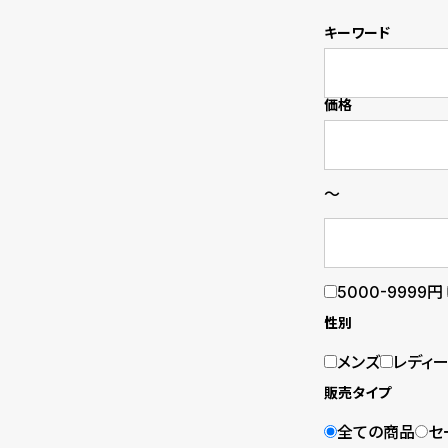
の
別
キーワード
商
注
品
モ
価格
デ
ル
～
受
雑
注
誌
5000-9999円
販
掲
性別
売
載
メンズ
レディ
モ
商
販売タイプ
デ
品
全ての商品
セ
ル