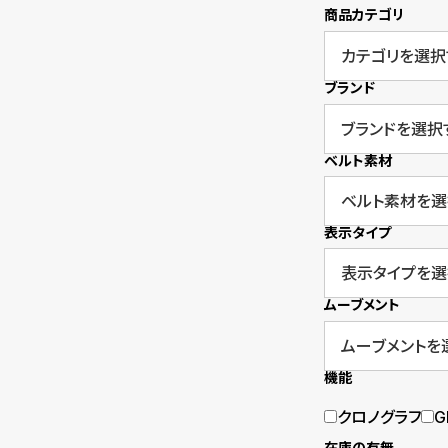
商品カテゴリ
衣
セ
装
ー
ブランド
貸
ル
出
ベルト素材
情
報
表示タイプ
N
A
ムーブメント
e
b
w
o
機能
s
u
クロノグラフ
G
t
在庫の有無