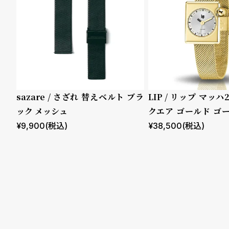
る
合
質
わ
問
せ
ムーブメント
機能
クロノグ
ラフ
sazare / さざれ 替えベルト ブラ
LIP / リップ マッハ
GMT
ック メッシュ
クエア ゴールド ゴ
ュ
¥
9,900
(税込)
¥
38,500
(税込)
スモール
セコンド
ムーンフ
ェイズ