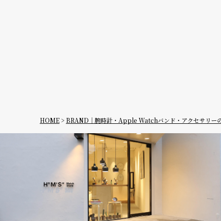
デイト
デイデイ
ト
在庫の有無
在庫あり
HOME
BRAND｜腕時計・Apple Watchバンド・アクセサリ
在庫なし
を含む