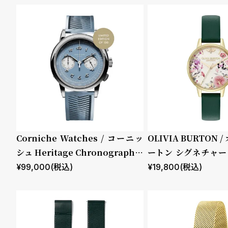
ベル
ロス
ロス
ヤル
ト
シャ
シル
パー
ド
性別
販売タイプ
ンパ
バー
プル
時
刻
ンダ
ダイ
レザ
メンズ
全ての商
イヤ
ヤル
ー ベ
計
印
ル ブ
ブラ
ルト
レディー
品
ラウ
ック
保
サ
ンカ
カー
ス
セール
証
ー
ーフ
フス
レザ
キン
プ
ビ
キッズ
受注販売
ース
レザ
トラ
ーア
ラ
ス
Corniche Watches / コーニッ
OLIVIA BURTON
予約販売
ップ
リゲ
シュ Heritage Chronograph V
ートン シグネチャー 
ス
ータ
isage ステンレス
ストレイテッド フロ
¥
99,000
(税込)
¥
19,800
(税込)
ープ
商品カテゴリ
ブランド
よ
お
リン
ストグリーン レザー
トス
く
問
トラ
あ
い
ップ
ベルト素材
表示タイプ