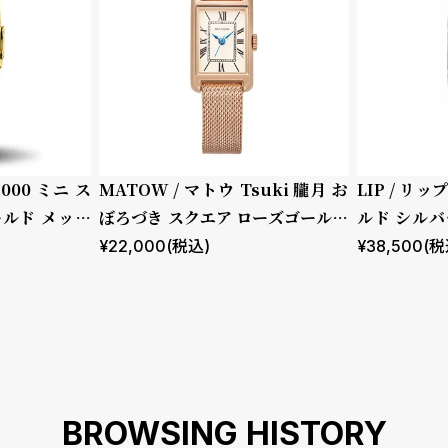
2000 ミニ ス
MATOW / マトウ Tsuki 朧月 お
LIP / リッ
ールド メッシ
ぼろづき スクエア ローズゴールド
ルド シルバ
メッシュ
ロコダイル
¥
22,000
(税込)
¥
38,500
(税
BROWSING HISTORY