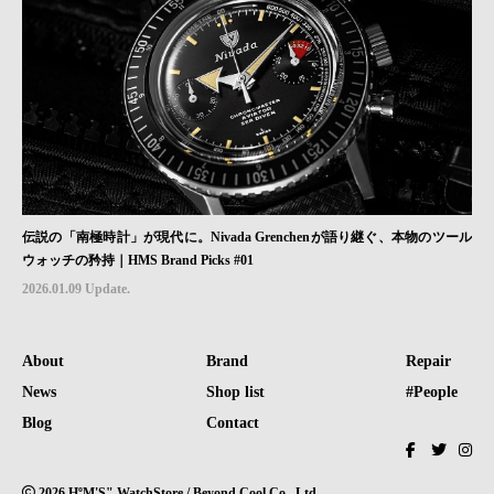
伝説の「南極時計」が現代に。Nivada Grenchenが語り継ぐ、本物のツール
ウォッチの矜持｜HMS Brand Picks #01
2026.01.09 Update.
About
Brand
Repair
News
Shop list
#People
Blog
Contact
2026 HºM'S" WatchStore / Beyond Cool Co., Ltd.