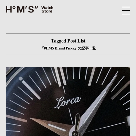
Tagged Post List
「#HMS Brand Picks」の記事一覧