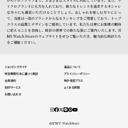
からクロノグラフまで、さまざまなスタイルに対応しています。また、マ
イクロブランドにも力を入れており、新たなトレンドを追求するオシャレ
な方々にも満足いただけることでしょう。おしゃれを楽しむ方々にとっ
て、当店は一流のブランドからなるランキングをご用意しており、トップ
クラスの品質とデザインをご提供しています。私たちは常にお客様の期待
に応えることを目指し、時計の世界での新たな旅にご案内いたします。H
MS Watch Storeのウェブサイトをぜひご覧いただき、魅力的な時計たち
をご堪能ください。
ショッピングガイド
返品について
特定商取引法に基づく表記
プライバシーポリシー
会員規約
時計保証プラス
刻印サービス
よくある質問
お問い合わせ
©HºM'S" WatchStore