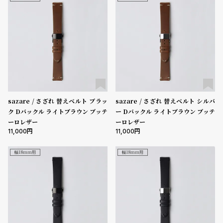
グ
ラ
フ
全
世
て
界
の
の
商
腕
sazare / さざれ 替えベルト ブラッ
sazare / さざれ 替えベルト シルバ
品
時
ク Dバックル ライトブラウン ブッテ
ー Dバックル ライトブラウン ブッテ
計
ーロレザー
ーロレザー
ブ
11,000
11,000
ラ
幅18mm用
幅18mm用
ン
ド
一
覧
ラ
メ