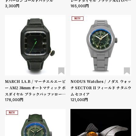
ドパーロン ゴールドバックル
レートダイヤル ブラックNATOバン
w
o
3,300
165,000
ド ブラックバックル
s
u
t
NEW
B
S
l
h
o
o
g
p
l
i
s
MARCH LA.B / マーチエルエービ
NODUS Watches / ノダス ウォッ
t
ー AM2 38mm オートマティック ボ
チ SECTOR II フィールド チタニウ
スダイヤル ブラックバッファロース
ム セコイア
#
176,000
121,000
トラップ
P
e
NEW
o
p