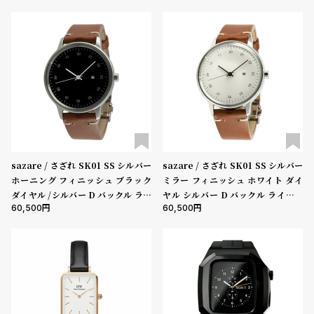
ル
ル
ト
ウ
ォ
ッ
チ
バ
ン
ド
そ
限
sazare / さざれ SK01 SS シルバー
sazare / さざれ SK01 SS シルバー
ホーニング フィニッシュ ブラック
ミラー フィニッシュ ホワイト ダイ
の
定
ダイヤル /シルバー D バックル ライ
ヤル シルバー D バックル ライトブ
他
/
60,500
60,500
トブラウン ブッテーロレザー
ラウン ブッテーロレザー
の
別
商
注
品
モ
デ
ル