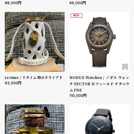
プ
ビ
88,000
66,000
ラ
ス
NEW
ス
よ
お
く
問
あ
い
る
合
質
わ
問
せ
re:time / リタイム 時のドライアド
NODUS Watches / ノダス ウォッ
93,500
チ SECTOR II フィールド チタニウ
ム FDE
110,000