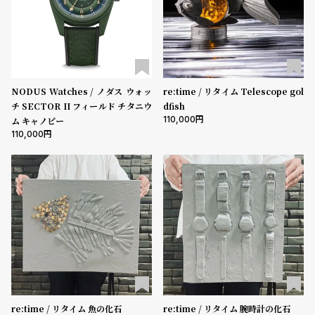
l
e
シ
返
ョ
品
NODUS Watches / ノダス ウォッ
re:time / リタイム Telescope gol
ッ
に
チ SECTOR II フィールド チタニウ
dfish
ピ
つ
110,000
ム キャノピー
110,000
ン
い
グ
て
ガ
イ
ド
時
刻
計
印
保
サ
証
ー
re:time / リタイム 魚の化石
re:time / リタイム 腕時計の化石