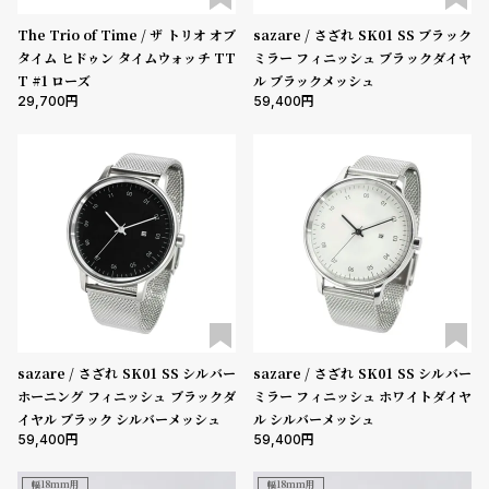
コ
表示タイプ
ー
The Trio of Time / ザ トリオ オブ
sazare / さざれ SK01 SS ブラック
ニ
タイム ヒドゥン タイムウォッチ TT
ミラー フィニッシュ ブラックダイヤ
ッ
T #1 ローズ
ル ブラックメッシュ
シ
29,700
59,400
ムーブメント
ュ
ヴ
ィ
ヴ
機能
ィ
クロノグラフ
GMT
スモールセコンド
ムーンフェイズ
デイト
ア
ン
デイデイト
ウ
エ
在庫の有無
ス
ト
在庫あり
在庫なしを含む
ウ
sazare / さざれ SK01 SS シルバー
sazare / さざれ SK01 SS シルバー
ッ
ホーニング フィニッシュ ブラックダ
ミラー フィニッシュ ホワイトダイヤ
ド
イヤル ブラック シルバーメッシュ
ル シルバーメッシュ
ク
59,400
59,400
ロ
ノ
幅18mm用
幅18mm用