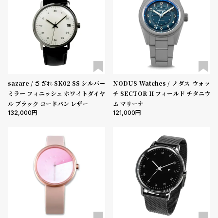
登
5000-9999円
10000-29999円
30000-49999円
録
50000-79999円
80000-99999円
100000円-
性別
メンズ
レディース
キッズ
#Tags
リ
ッ
sazare / さざれ SK02 SS シルバー
NODUS Watches / ノダス ウォッ
販売タイプ
プ
ミラー フィニッシュ ホワイトダイヤ
チ SECTOR II フィールド チタニウ
バ
全ての商品
セール
受注販売
予約販売
ル ブラック コードバン レザー
ム マリーナ
ル
132,000
121,000
チ
商品カテゴリ
ッ
ク
ア
ッ
ブランド
プ
ル
ウ
ベルト素材
ォ
ッ
チ