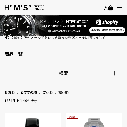
よ
う
こ
【重要】弊社メールアドレスを騙った迷惑メールに関しまして
そ
商品一覧
ゲ
ス
ト
検索
様
キーワード
ロ
新着順
安い順
高い順
おすすめ順
グ
1954
件中
1
-
40
件表示
イ
価格
ン
NEW
～
会
員