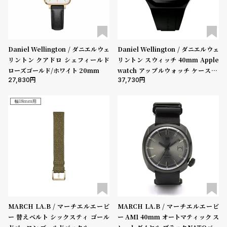
受
雑
注
誌
販
掲
売
載
Daniel Wellington / ダニエルウェ
Daniel Wellington / ダニエルウェ
リントン クアドロ シェフィールド
リントン スウィッチ 40mm Apple
モ
商
ローズゴールド/ホワイト 20mm
watch アップルウォッチ ケース ブ
デ
品
27,830
37,730
ラック
ル
幅18mm用
衣
セ
装
ー
貸
ル
出
情
報
N
A
MARCH LA.B / マーチエルエービ
MARCH LA.B / マーチエルエービ
e
b
ー 替えベルト シックスティ ゴール
ー AM1 40mm オートマティック ス