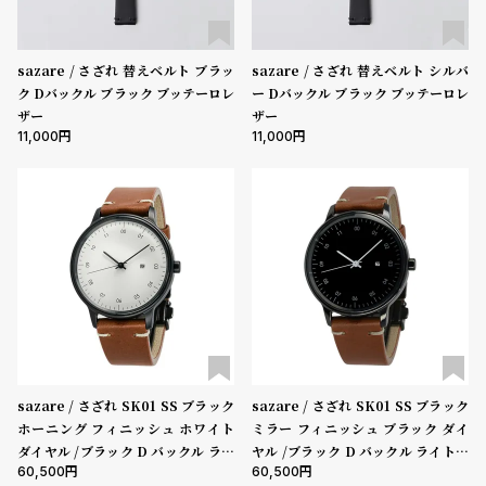
ン
ン
キ
ズ
sazare / さざれ 替えベルト ブラッ
sazare / さざれ 替えベルト シルバ
ン
腕
ク Dバックル ブラック ブッテーロレ
ー Dバックル ブラック ブッテーロレ
グ
時
ザー
ザー
計
11,000
11,000
レ
キ
デ
ッ
ィ
ズ
ー
腕
ス
時
腕
計
時
計
替
ア
sazare / さざれ SK01 SS ブラック
sazare / さざれ SK01 SS ブラック
ホーニング フィニッシュ ホワイト
ミラー フィニッシュ ブラック ダイ
え
ッ
ダイヤル /ブラック D バックル ライ
ヤル /ブラック D バックル ライトブ
ベ
プ
60,500
60,500
トブラウン ブッテーロレザー
ラウン ブッテーロレザー