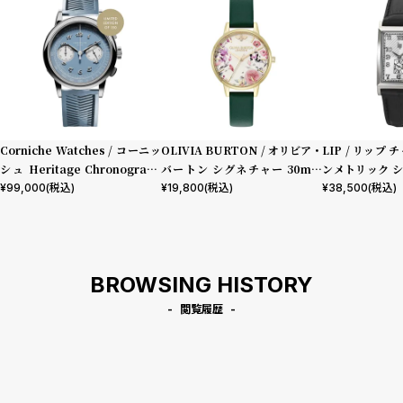
Corniche Watches / コーニッ
OLIVIA BURTON / オリビア・
LIP / リップ 
シュ Heritage Chronograph
バートン シグネチャー 30mm
ンメトリック シ
Visage ステンレス
イラストレイテッド フローラル
型押しレザー
¥
99,000
(税込)
¥
19,800
(税込)
¥
38,500
(税込)
フォレストグリーン レザー
BROWSING HISTORY
閲覧履歴