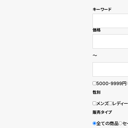
の
別
キーワード
商
注
品
モ
価格
デ
ル
～
受
雑
注
誌
5000-9999円
販
掲
性別
売
載
メンズ
レディ
モ
商
販売タイプ
デ
品
全ての商品
セ
ル