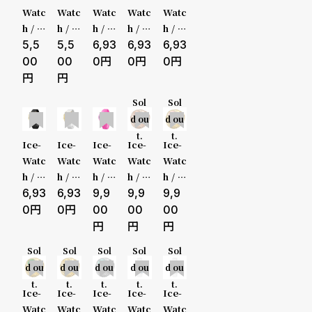
ホワ
ブル
ル ラ
ン フ
シャ
Watc
Watc
Watc
Watc
Watc
ド
イト
ー レ
ーニ
ット
ーク
h / ア
h / ア
h / ア
h / ア
h / ア
性別
販売タイプ
ピン
イン
ング
ボー
S32
イス
5,5
イス
5,5
イス
6,93
イス
6,93
イス
6,93
時
刻
ク S
ボー
S32
ル S3
3H
ウォ
ウォ
ウォ
ウォ
ウォ
メンズ
全ての商
00
00
0
0
0
mall
S32
3H
2 3H
計
印
ッチ
ッチ
ッチ
ッチ
ッチ
3H
ICE l
ICE l
ICE
ICE
ICE
レディー
品
保
サ
Sol
Sol
earni
earni
digit
digit
digit
d ou
d ou
ng レ
ng レ
retro
retro
retro
ス
セール
証
ー
t.
t.
ッド
ッド
グリ
スカ
ネオ
Ice-
Ice-
Ice-
Ice-
Ice-
プ
ビ
フッ
ラブ
ーン
イブ
ンピ
Watc
Watc
Watc
Watc
Watc
キッズ
受注販売
トボ
S32
ライ
ルー
ンク
h / ア
h / ア
h / ア
h / ア
h / ア
ラ
ス
ール
3H
ム Cl
Clea
Clea
イス
6,93
イス
6,93
イス
9,9
イス
9,9
イス
9,9
予約販売
S32
ear S
r Sm
r Sm
ス
ウォ
ウォ
ウォ
ウォ
ウォ
0
0
00
00
00
3H
mall
all
all
ッチ
ッチ
ッチ
ッチ
ッチ
商品カテゴリ
ブランド
よ
お
ICE
ICE
ICE
Cho
Cho
Sol
Sol
Sol
Sol
Sol
digit
digit
digit
ucho
ucho
く
問
d ou
d ou
d ou
d ou
d ou
retro
retro
アイ
u - ロ
u - ゴ
t.
t.
t.
t.
t.
あ
い
ブラ
ホワ
ス デ
ーズ
ール
Ice-
Ice-
Ice-
Ice-
Ice-
ベルト素材
表示タイプ
ック
イト
ジッ
ゴー
ドピ
Watc
Watc
Watc
Watc
Watc