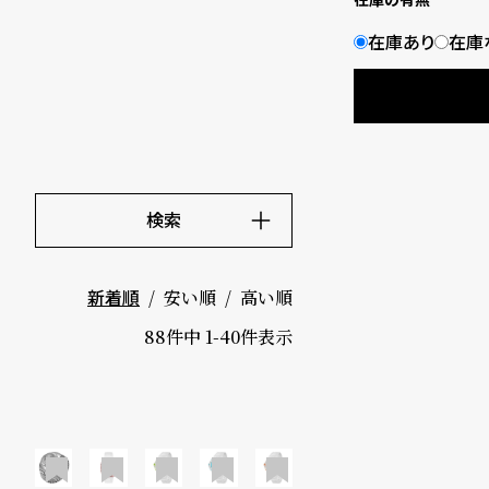
B
S
在庫あり
在庫
l
h
o
o
g
p
l
検索
i
キーワード
価格
s
安い順
高い順
新着順
～
t
88
件中
1
-
40
件表示
#
5000-9
P
999円
e