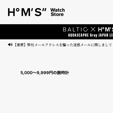
ベ
プ
ル
ル
ト
ウ
ォ
ッ
【重要】弊社メールアドレスを騙った迷惑メールに関しまして
チ
バ
ン
5,000～9,999円の腕時計
ド
そ
限
の
定
他
/