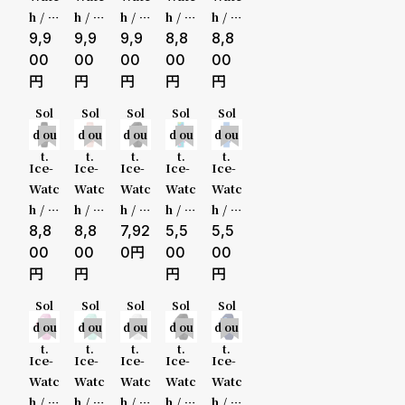
る
合
ゴー
ゴー
ト ピ
ルド -
ンク -
h / ア
h / ア
h / ア
h / ア
h / ア
ルド
ルド
ンク
16m
16m
質
わ
イス
9,9
イス
9,9
イス
9,9
イス
8,8
イス
8,8
スモ
スモ
ター
m - 2
m - 2
ウォ
ウォ
ウォ
ウォ
ウォ
00
00
00
00
00
問
せ
ムーブメント
機能
ール
ール
コイ
H
H
ッチ
ッチ
ッチ
ッチ
ッチ
ズ
Cho
Cho
Cho
ICE
ICE
クロノグ
Sol
Sol
Sol
Sol
Sol
（ス
ucho
ucho
ucho
digit
digit
d ou
d ou
d ou
d ou
d ou
モー
u - ゴ
u - ゴ
u - シ
bolid
bolid
ラフ
t.
t.
t.
t.
t.
ル）
ール
ール
ルバ
ay ホ
ay ホ
Ice-
Ice-
Ice-
Ice-
Ice-
ドオ
ド - 1
ータ
ワイ
ワイ
Watc
Watc
Watc
Watc
Watc
GMT
リー
6mm
ーコ
ト ク
ト ク
h / ア
h / ア
h / ア
h / ア
h / ア
ブ - 1
- 2H
イズ -
リア
リア
イス
8,8
イス
8,8
イス
7,92
イス
5,5
イス
5,5
スモール
6mm
16m
ブル
シル
ウォ
ウォ
ウォ
ウォ
ウォ
00
00
0
00
00
- 2H
m - 2
ー シ
バー
ッチ
ッチ
ッチ
ッチ
ッチ
セコンド
H
ルバ
スモ
ICE
ICE
ICE
ICE l
ICE l
Sol
Sol
Sol
Sol
Sol
ー ス
ール
digit
digit
digit
earni
earni
ムーンフ
d ou
d ou
d ou
d ou
d ou
モー
bolid
bolid
expl
ng ピ
ng ブ
t.
t.
t.
t.
t.
ル
ay ブ
ay ヌ
orer
ンク
ルー
Ice-
Ice-
Ice-
Ice-
Ice-
ェイズ
ラッ
ード
ブラ
フラ
ラー
Watc
Watc
Watc
Watc
Watc
ク ゴ
クリ
ック
ワー
ニン
h / ア
h / ア
h / ア
h / ア
h / ア