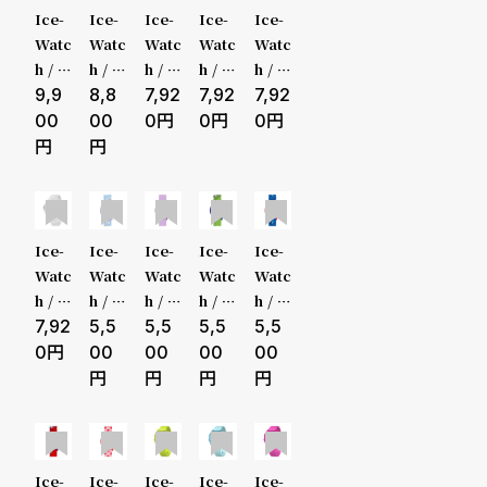
o
10000-2
Ice-
Ice-
Ice-
Ice-
Ice-
p
Watc
Watc
Watc
Watc
Watc
9999円
h / ア
h / ア
h / ア
h / ア
h / ア
l
イス
9,9
イス
8,8
イス
7,92
イス
7,92
イス
7,92
30000-
ウォ
ウォ
ウォ
ウォ
ウォ
00
00
0
0
0
e
ッチ
ッチ
ッチ
ッチ
ッチ
49999円
Cho
ICE
ICE
ICE
ICE
シ
返
ucho
digit
digit
digit
digit
50000-
u - シ
bolid
expl
expl
expl
ョ
品
ルバ
ay ホ
orer
orer
orer
Ice-
Ice-
Ice-
Ice-
Ice-
ー - 1
ワイ
ホワ
ホワ
ホワ
79999円
ッ
に
Watc
Watc
Watc
Watc
Watc
6mm
ト ク
イト
イト
イト
h / ア
h / ア
h / ア
h / ア
h / ア
ピ
つ
- 2H
リア
ライ
ブル
オレ
80000-
イス
7,92
イス
5,5
イス
5,5
イス
5,5
イス
5,5
ピン
ム S
ー S
ンジ
ウォ
ウォ
ウォ
ウォ
ウォ
0
00
00
00
00
ン
い
ク シ
mall
mall
Smal
ッチ
ッチ
ッチ
ッチ
ッチ
99999円
ルバ
l
グ
て
ICE
ICE l
ICE l
ICE l
ICE l
ー ス
digit
earni
earni
earni
earni
100000
ガ
モー
expl
ng ラ
ng パ
ng グ
ng ブ
ル
orer
イト
ープ
リー
ルー
円-
Ice-
Ice-
Ice-
Ice-
Ice-
イ