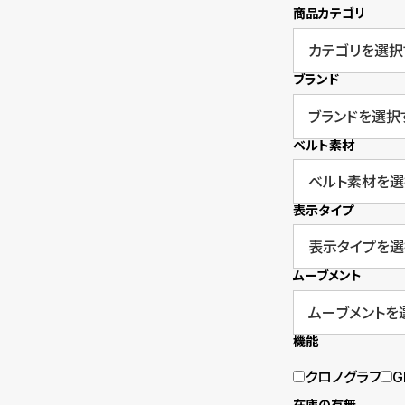
商品カテゴリ
衣
セ
装
ー
ブランド
貸
ル
出
ベルト素材
情
報
表示タイプ
N
A
ムーブメント
e
b
w
o
機能
s
u
クロノグラフ
G
t
在庫の有無