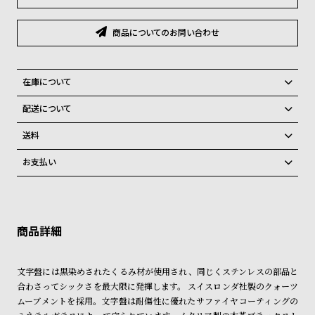
グ
ラ
フ
商品についてのお問い合わせ
全
世
在庫について
て
界
全国の系列店と在庫を共有しているため、在庫切れの場合がございま
の
の
配送について
す。
商
腕
ご注文商品のお届け日数は在庫状況により異なり、
在庫切れの場合、キャンセルをさせて頂きます。
送料
品
時
弊社物流センターからの発送
配送料：550円（全国一律）
お支払い
計
税込16,500円以上で全国送料無料
系列店舗から取り寄せ後に発送
クレジットカード、Amazon Pay、PayPay、コンビニ後払い、代金引
ブ
換、銀行振込
上記のいずれかでの発送となります。
ラ
※限定品・受注販売商品・予約商品はクレジットカード、銀行振込のみ
発送日の確定はご注文確認後となります。場合によってはお届け日時の
ン
ご利用頂けます。
ご希望に沿えない場合もございますので予めご了承くださいませ。
ド
ショッピングガイド
詳しくは下記のページをご覧くださいませ。
一
文字盤には黒染めされたくるみ材が使用され、同じくステンレスの部品と
※ご予約商品・受注商品は、記載のお届け予定での発送となります。
覧
合わさってシックさを最大限に発揮します。 スイスロンダ社製のクォーツ
ムーブメントを採用。文字盤は耐傷性に優れたサファイヤコーティングの
商品の発送に関しまして
ラ
メ