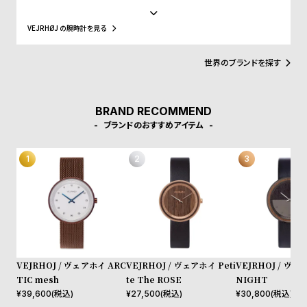
w
o
クデザイン界の巨匠ボー・ボンフィスとの共作コレクションも発表
s
u
し、世界50か国以上のお客様から支持されるブランドとなりまし
VEJRHØJ の腕時計を見る
た。ヴェアホイというブランド名は、創設者ヤーヌスが育った海岸
t
沿いの地域に由来しています。 ヤーヌス・オールップという情熱的
な若手起業家によって立ち上げられ、木製時計を作りたいという思
B
S
世界のブランドを探す
いから始まったVEJRHØJは、2013年に最初のコレクションを発表
l
h
しました。木とステンレススチールの融合によって生まれたオリジ
ナルデザインは、北欧のミニマリズムと上質な素材の使用にこだわ
o
o
り、手の届く価格で提供されています。私たちはこれを「#Nordic
BRAND RECOMMEND
g
p
Cool」と表現しています。 VEJRHØJのデザイン哲学は、シンプル
ブランドのおすすめアイテム
さと自然素材の使用に根ざしていますが、同時に常に大胆なデザイ
l
ンに挑戦し、「普通」から一線を画することを追求しています。
i
s
t
#
P
e
VEJRHOJ / ヴェアホイ ARC
VEJRHOJ / ヴェアホイ Peti
VEJRHOJ / ヴェ
o
TIC mesh
te The ROSE
NIGHT
p
¥
39,600
(税込)
¥
27,500
(税込)
¥
30,800
(税込)