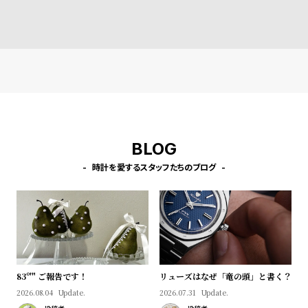
l
e
シ
返
ョ
品
ッ
に
ピ
つ
ン
い
BLOG
グ
て
時計を愛するスタッフたちのブログ
ガ
イ
ド
時
刻
計
印
保
サ
83º'" ご報告です！
リューズはなぜ「竜の頭」と書く？
証
ー
2026.08.04
Update.
2026.07.31
Update.