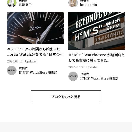
プ
ビ
投稿者
投稿者
宮﨑 智子
hms_admin
ラ
ス
ス
よ
お
く
問
あ
い
ニューヨークの片隅から始まった、
る
合
Lorca Watchが奏でる"日常のロ
Hº M' S" WatchStore が路面店と
質
わ
マン"｜Brand Picks #08
して名古屋に帰ってきた。
2026.07.17
Update.
問
せ
2026.07.01
Update.
投稿者
HºM'S" WatchStore 編集部
投稿者
HºM'S" WatchStore 編集部
ブログをもっと見る