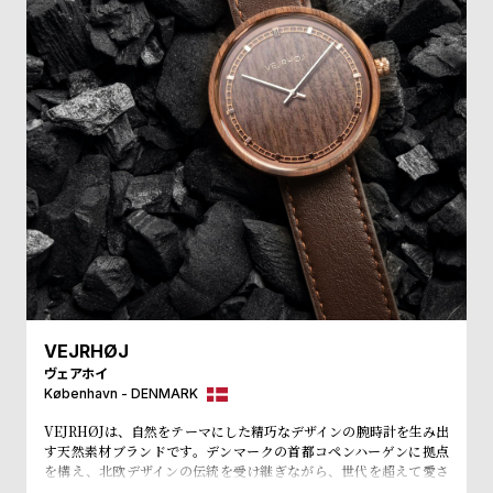
受
雑
注
誌
販
掲
売
載
モ
商
デ
品
ル
衣
セ
装
ー
貸
ル
出
情
VEJRHØJ
ヴェアホイ
報
København - DENMARK
VEJRHØJは、自然をテーマにした精巧なデザインの腕時計を生み出
N
A
す天然素材ブランドです。デンマークの首都コペンハーゲンに拠点
e
b
を構え、北欧デザインの伝統を受け継ぎながら、世代を超えて愛さ
れる時計を作り出すことを目指しています。 2017年には、デンマー