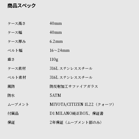
ル
ル
ト
ウ
ォ
40mm
ッ
40mm
チ
6.2mm
バ
16～24mm
ン
110g
ド
316L ステンレススチール
そ
限
316L ステンレススチール
の
定
防反射加工サファイアガラス
他
/
5ATM
の
別
MIYOTA/CITIZEN 1L22（クォーツ）
商
注
D1 MILANO純正BOX、保証書
品
モ
2年保証（ムーブメント部のみ）
デ
ル