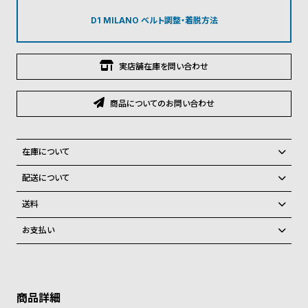
グ
ラ
D1 MILANO ベルト調整・着脱方法
フ
全
世
実店舗在庫を問い合わせ
て
界
の
の
商品についてのお問い合わせ
商
腕
品
時
在庫について
計
全国の系列店と在庫を共有しているため、在庫切れの場合がございま
配送について
ブ
す。
ご注文商品のお届け日数は在庫状況により異なり、
ラ
在庫切れの場合、キャンセルをさせて頂きます。
送料
ン
弊社物流センターからの発送
配送料：550円（全国一律）
お支払い
ド
税込16,500円以上で全国送料無料
系列店舗から取り寄せ後に発送
クレジットカード、Amazon Pay、PayPay、コンビニ後払い、代金引
一
換、銀行振込
上記のいずれかでの発送となります。
覧
※限定品・受注販売商品・予約商品はクレジットカード、銀行振込のみ
発送日の確定はご注文確認後となります。場合によってはお届け日時の
ご利用頂けます。
ラ
メ
ご希望に沿えない場合もございますので予めご了承くださいませ。