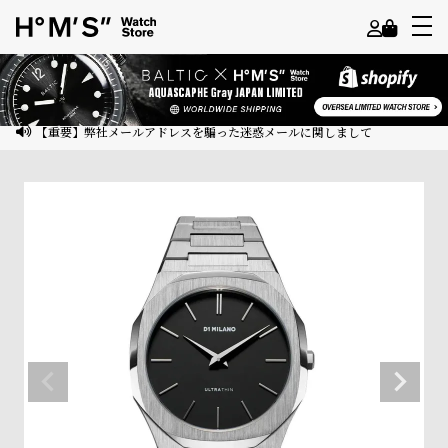
よ
う
こ
【重要】弊社メールアドレスを騙った迷惑メールに関しまして
そ
ゲ
ス
ト
様
ロ
グ
イ
ン
会
員