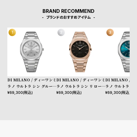
l
e
BRAND RECOMMEND
ブランドのおすすめアイテム
シ
返
ョ
品
ッ
に
ピ
つ
ン
い
グ
て
ガ
D1 MILANO / ディーワンミ
D1 MILANO / ディーワンミ
D1 MILANO /
イ
ラノ ウルトラ シン グルーヴ
ラノ ウルトラ シン リ ローズ
ラノ ウルトラ シ
ィー シルバー
ゴールド
ィー グリーン
¥
69,300
(税込)
¥
69,300
(税込)
¥
69,300
(税込)
ド
時
刻
計
印
保
サ
証
ー