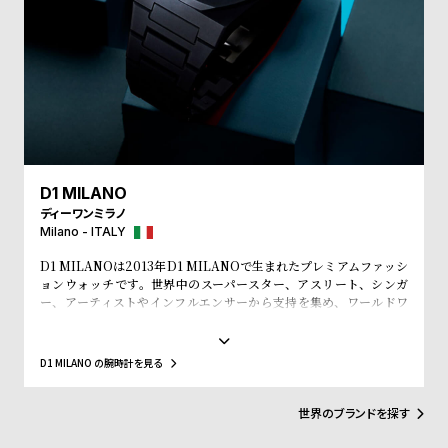
w
o
s
u
t
B
S
l
h
o
o
g
p
D1 MILANO
l
ディーワンミラノ
i
Milano - ITALY
s
D1 MILANOは2013年D1 MILANOで生まれたプレミアムファッシ
ョンウォッチです。世界中のスーパースター、アスリート、シンガ
t
ー、アーティストやインフルエンサーから支持を集め、ワールドワ
#
イドなウォッチブランドとなっています。革新的なマテリアルと、1
970年代のイタリアンなクリアラインと美的感覚にインスパイアさ
P
れたデザインは、流行を追いかける全ての人々にとってのマストア
D1 MILANO の腕時計を見る
e
イテムとなることでしょう。Forbesによって、ファッションを再定
義する若いイタリアンブランドのトップ10にノミネートされまし
o
た。その中にはGQやVogue、Elle、Esquireなどファッション業界
世界のブランドを探す
p
のトップリーダーたちもノミネートされています。