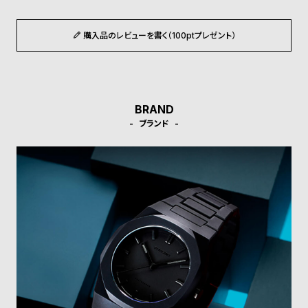
受
雑
注
誌
購入品のレビューを書く（100ptプレゼント）
販
掲
売
載
モ
商
デ
品
BRAND
ル
ブランド
衣
セ
装
ー
貸
ル
出
情
報
N
A
e
b