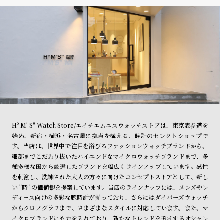
Hº M' S" Watch Store/エイチエムエスウォッチストアは、東京表参道を
始め、新宿・横浜・名古屋に拠点を構える、時計のセレクトショップで
す。当店は、世界中で注目を浴びるファッションウォッチブランドから、
細部までこだわり抜いたハイエンドなマイクロウォッチブランドまで、多
種多様な国から厳選したブランドを幅広くラインアップしています。感性
を刺激し、洗練された大人の方々に向けたコンセプトストアとして、新し
い "時" の価値観を提案しています。当店のラインナップには、メンズやレ
ディース向けの多彩な腕時計が揃っており、さらにはダイバーズウォッチ
からクロノグラフまで、さまざまなスタイルに対応しています。また、マ
イクロブランドにも力を入れており、新たなトレンドを追求するオシャレ