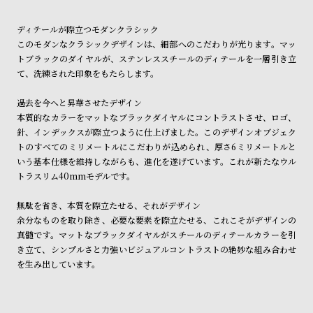
ン
ン
ショッピングガイド
詳しくは下記のページをご覧くださいませ。
キ
ズ
ディテールが際立つモダンクラシック
※ご予約商品・受注商品は、記載のお届け予定での発送となります。
このモダンなクラシックデザインは、細部へのこだわりが光ります。マッ
ン
腕
トブラックのダイヤルが、ステンレススチールのディテールを一層引き立
商品の発送に関しまして
グ
時
て、洗練された印象をもたらします。
計
過去を今へと昇華させたデザイン
レ
キ
本質的なカラーをマットなブラックダイヤルにコントラストさせ、ロゴ、
デ
ッ
針、インデックスが際立つように仕上げました。このデザインオブジェク
ィ
ズ
トのすべてのミリメートルにこだわりが込められ、厚さ6ミリメートルと
いう基本仕様を維持しながらも、進化を遂げています。これが新たなウル
ー
腕
トラスリム40mmモデルです。
ス
時
腕
計
無駄を省き、本質を際立たせる、それがデザイン
余分なものを取り除き、必要な要素を際立たせる、これこそがデザインの
時
真髄です。マットなブラックダイヤルがスチールのディテールカラーを引
計
き立て、シンプルさと力強いビジュアルコントラストの絶妙な組み合わせ
替
ア
を生み出しています。
え
ッ
ベ
プ