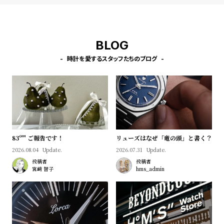
プ
ビ
ラ
ス
ス
BLOG
よ
お
く
問
時計を愛するスタッフたちのブログ
あ
い
る
合
質
わ
問
せ
83º'" ご報告です！
リューズはなぜ「竜の頭」と書く？
2026.08.04
Update.
2026.07.31
Update.
投稿者
投稿者
宮﨑 智子
hms_admin