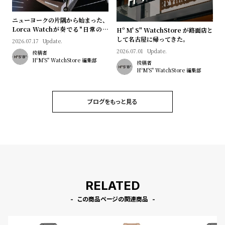
ニューヨークの片隅から始まった、
Lorca Watchが奏でる"日常のロ
Hº M' S" WatchStore が路面店と
マン"｜Brand Picks #08
して名古屋に帰ってきた。
2026.07.17
Update.
2026.07.01
Update.
投稿者
HºM'S" WatchStore 編集部
投稿者
HºM'S" WatchStore 編集部
ブログをもっと見る
RELATED
この商品ページの関連商品