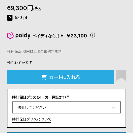
コ
69,300
税込
ー
ニ
630
pt
ッ
シ
ュ
￥23,100
ペイディなら月々
ヴ
ィ
ヴ
税込16,500円以上で全国送料無料
ィ
残りわずかです。
ア
ン
ウ
カートに入れる
エ
ス
ト
時計保証プラス（メーカー保証2年）
ウ
(
ッ
必
須
ド
)
ク
時計保証プラスについて
ロ
ノ