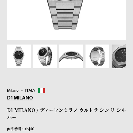
登
録
#Tags
リ
ッ
プ
バ
ル
チ
ッ
ク
ア
Milano
ITALY
ッ
D1 MILANO
プ
ル
D1 MILANO / ディーワンミラノ ウルトラ シン リ シル
ウ
バー
ォ
ッ
商品番号
utbj40
チ