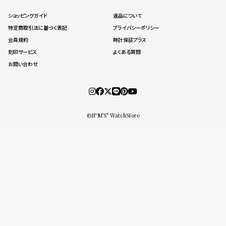
登
ショッピングガイド
返品について
録
特定商取引法に基づく表記
プライバシーポリシー
会員規約
時計保証プラス
刻印サービス
よくある質問
お問い合わせ
#Tags
リ
ッ
プ
バ
ル
©HºM'S" WatchStore
チ
ッ
ク
ア
ッ
プ
ル
ウ
ォ
ッ
チ