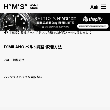
よ
う
こ
【重要】弊社メールアドレスを騙った迷惑メールに関しまして
そ
D1MILANO ベルト調整・脱着方法
ゲ
ス
ベルト調整方法
ト
様
バタフライバックル着脱方法
ロ
グ
イ
ン
会
員