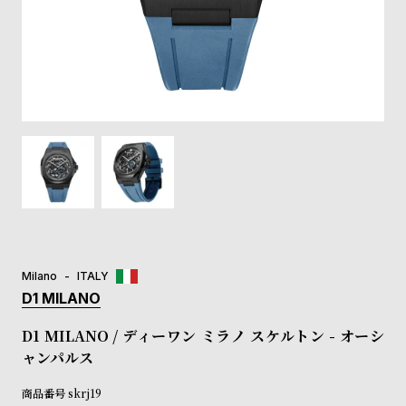
登
録
#Tags
リ
ッ
プ
バ
ル
チ
ッ
ク
ア
Milano
ITALY
ッ
D1 MILANO
プ
ル
D1 MILANO / ディーワン ミラノ スケルトン - オーシ
ウ
ャンパルス
ォ
ッ
商品番号
skrj19
チ