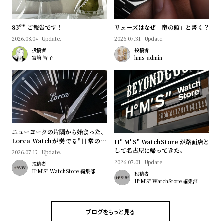
プ
ビ
ラ
ス
83º'" ご報告です！
リューズはなぜ「竜の頭」と書く？
ス
2026.08.04
Update.
2026.07.31
Update.
よ
お
投稿者
投稿者
く
問
宮﨑 智子
hms_admin
あ
い
る
合
質
わ
問
せ
ニューヨークの片隅から始まった、
Lorca Watchが奏でる"日常のロ
Hº M' S" WatchStore が路面店と
マン"｜Brand Picks #08
して名古屋に帰ってきた。
2026.07.17
Update.
2026.07.01
Update.
投稿者
HºM'S" WatchStore 編集部
投稿者
HºM'S" WatchStore 編集部
ブログをもっと見る