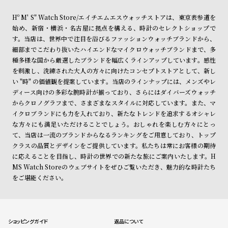
Hº M' S" Watch Store/エイチエムエスウォッチストアは、東京表参道を
始め、新宿・横浜・名古屋に拠点を構える、時計のセレクトショップで
す。当店は、世界中で注目を浴びるファッションウォッチブランドから、
細部までこだわり抜いたハイエンドなマイクロウォッチブランドまで、多
種多様な国から厳選したブランドを幅広くラインアップしています。感性
を刺激し、洗練された大人の方々に向けたコンセプトストアとして、新し
い "時" の価値観を提案しています。当店のラインナップには、メンズやレ
ディース向けの多彩な腕時計が揃っており、さらにはダイバーズウォッチ
からクロノグラフまで、さまざまなスタイルに対応しています。また、マ
イクロブランドにも力を入れており、新たなトレンドを追求するオシャレ
な方々にも満足いただけることでしょう。おしゃれを楽しむ方々にとっ
て、当店は一流のブランドからなるランキングをご用意しており、トップ
クラスの品質とデザインをご提供しています。私たちは常にお客様の期待
に応えることを目指し、時計の世界での新たな旅にご案内いたします。H
MS Watch Storeのウェブサイトをぜひご覧いただき、魅力的な時計たち
をご堪能ください。
ショッピングガイド
返品について