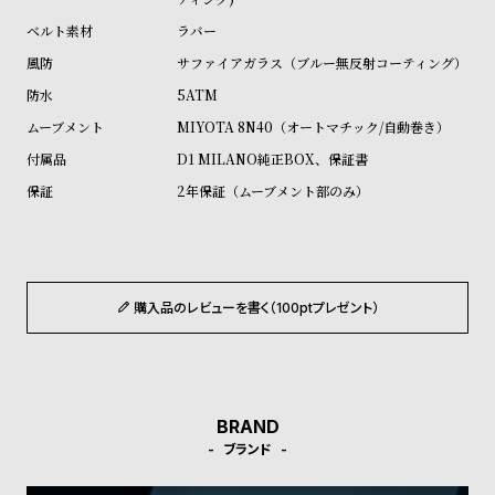
ル
ル
ラバー
ト
ウ
サファイアガラス（ブルー無反射コーティング）
ォ
5ATM
ッ
MIYOTA 8N40（オートマチック/自動巻き）
チ
D1 MILANO純正BOX、保証書
バ
2年保証（ムーブメント部のみ）
ン
ド
そ
限
の
定
購入品のレビューを書く（100ptプレゼント）
他
/
の
別
商
注
品
モ
BRAND
デ
ブランド
ル