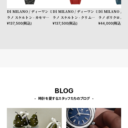
l
e
D1 MILANO / ディーワン ミ
D1 MILANO / ディーワン ミ
D1 MILANO /
ラノ スケルトン - カモマーベ
ラノ スケルトン - クリムゾン
ラノ ポリクロノ - 
ル
コア
クトラム
¥
137,500
(税込)
¥
137,500
(税込)
¥
44,000
(税込)
シ
返
ョ
品
ッ
に
ピ
つ
ン
い
グ
て
ガ
イ
ド
BLOG
時
刻
時計を愛するスタッフたちのブログ
計
印
保
サ
証
ー