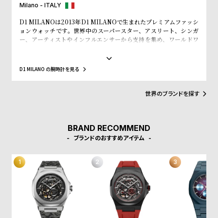
w
o
Milano - ITALY
s
u
D1 MILANOは2013年D1 MILANOで生まれたプレミアムファッシ
t
ョンウォッチです。世界中のスーパースター、アスリート、シンガ
ー、アーティストやインフルエンサーから支持を集め、ワールドワ
B
S
イドなウォッチブランドとなっています。革新的なマテリアルと、1
970年代のイタリアンなクリアラインと美的感覚にインスパイアさ
l
h
れたデザインは、流行を追いかける全ての人々にとってのマストア
D1 MILANO の腕時計を見る
o
o
イテムとなることでしょう。Forbesによって、ファッションを再定
義する若いイタリアンブランドのトップ10にノミネートされまし
g
p
た。その中にはGQやVogue、Elle、Esquireなどファッション業界
世界のブランドを探す
l
のトップリーダーたちもノミネートされています。
i
s
BRAND RECOMMEND
ブランドのおすすめアイテム
t
#
P
e
o
p