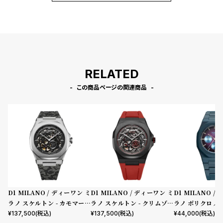
RELATED
この商品ページの関連商品
D1 MILANO / ディーワン ミ
D1 MILANO / ディーワン ミ
D1 MILANO 
ラノ スケルトン - カモマーベ
ラノ スケルトン - クリムゾン
ラノ ポリクロノ -
ル
コア
クトラム
¥
137,500
(税込)
¥
137,500
(税込)
¥
44,000
(税込)