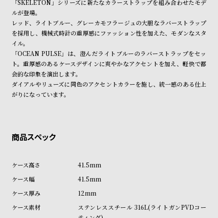
「SKELETON」シリーズに新たなカラーストラップを組み合わせたモデ
ン
ン
※ご予約商品・受注商品は、記載のお届け予定での発送となります。
ルが登場。
キ
ズ
レッド、ライトブルー、グレーカモフラージュの大胆なラバーストラップ
商品の発送に関しまして
ン
腕
を採用し、機械式時計の重厚感にファッション性を加えた、モダンなスタ
イル。
グ
時
「OCEAN PULSE」は、澄んだライトブルーのラバーストラップをセッ
計
ト。重厚感のあるケースデザインに爽やかなアクセントを加え、軽快で都
レ
キ
会的な印象を演出します。
ダイアルやリューズに同色のアクセントカラーを施し、統一感のある仕上
デ
ッ
がりになっています。
ィ
ズ
ー
腕
ス
時
腕
計
時
41.5mm
計
41.5mm
替
ア
12mm
え
ッ
ステンレススチール 316L(ライトガンPVDコー
ベ
プ
ティング)