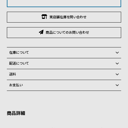
グ
ラ
フ
実店舗在庫を問い合わせ
全
世
商品についてのお問い合わせ
て
界
の
の
商
腕
在庫について
品
時
全国の系列店と在庫を共有しているため、在庫切れの場合がございま
配送について
計
す。
ご注文商品のお届け日数は在庫状況により異なり、
在庫切れの場合、キャンセルをさせて頂きます。
送料
ブ
弊社物流センターからの発送
ラ
配送料：550円（全国一律）
お支払い
税込16,500円以上で全国送料無料
系列店舗から取り寄せ後に発送
ン
クレジットカード、Amazon Pay、PayPay、コンビニ後払い、代金引
ド
換、銀行振込
上記のいずれかでの発送となります。
※限定品・受注販売商品・予約商品はクレジットカード、銀行振込のみ
一
発送日の確定はご注文確認後となります。場合によってはお届け日時の
ご利用頂けます。
ご希望に沿えない場合もございますので予めご了承くださいませ。
覧
ショッピングガイド
ラ
メ
詳しくは下記のページをご覧くださいませ。