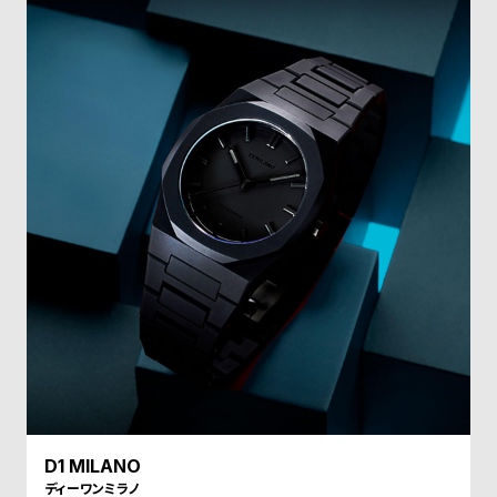
受
雑
注
誌
販
掲
売
載
モ
商
デ
品
ル
衣
セ
装
ー
貸
ル
出
情
報
N
A
D1 MILANO
e
b
ディーワンミラノ