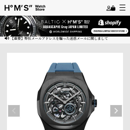
よ
う
こ
【重要】弊社メールアドレスを騙った迷惑メールに関しまして
そ
ゲ
ス
ト
様
ロ
グ
イ
ン
会
員