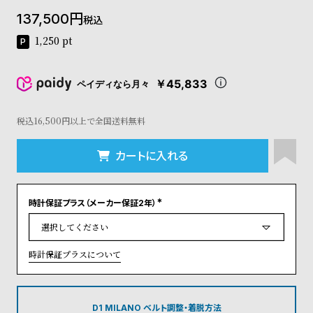
コ
137,500
税込
ー
ニ
1,250
pt
ッ
シ
ュ
￥45,833
ペイディなら月々
ヴ
ィ
ヴ
税込16,500円以上で全国送料無料
ィ
ア
カートに入れる
ン
ウ
エ
時計保証プラス（メーカー保証2年）
ス
(
ト
必
須
ウ
)
ッ
時計保証プラスについて
ド
ク
ロ
ノ
D1 MILANO ベルト調整・着脱方法