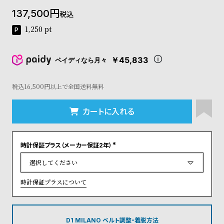
コ
137,500
税込
ー
ニ
1,250
pt
ッ
シ
ュ
￥45,833
ペイディなら月々
ヴ
ィ
ヴ
税込16,500円以上で全国送料無料
ィ
ア
カートに入れる
ン
ウ
エ
時計保証プラス（メーカー保証2年）
ス
(
ト
必
須
ウ
)
ッ
時計保証プラスについて
ド
ク
ロ
ノ
D1 MILANO ベルト調整・着脱方法