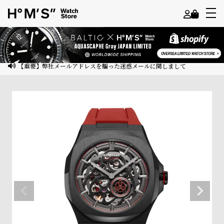
よ
う
こ
【重要】弊社メールアドレスを騙った迷惑メールに関しまして
そ
ゲ
ス
ト
様
ロ
グ
イ
ン
会
員