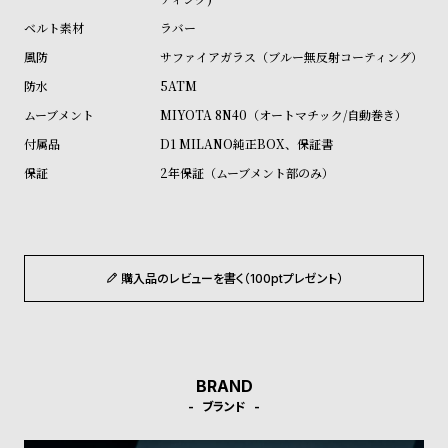
ル
ル
ラバー
ト
ウ
サファイアガラス（ブルー無反射コーティング）
ォ
5ATM
ッ
MIYOTA 8N40（オートマチック/自動巻き）
チ
D1 MILANO純正BOX、保証書
バ
2年保証（ムーブメント部のみ）
ン
ド
そ
限
の
定
購入品のレビューを書く（100ptプレゼント）
他
/
の
別
商
注
品
モ
BRAND
デ
ブランド
ル