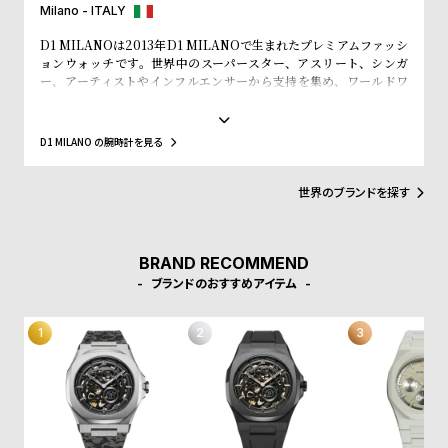
w
o
Milano - ITALY
s
u
D1 MILANOは2013年D1 MILANOで生まれたプレミアムファッシ
t
ョンウォッチです。世界中のスーパースター、アスリート、シンガ
ー、アーティストやインフルエンサーから支持を集め、ワールドワ
B
S
イドなウォッチブランドとなっています。革新的なマテリアルと、1
970年代のイタリアンなクリアラインと美的感覚にインスパイアさ
l
h
れたデザインは、流行を追いかける全ての人々にとってのマストア
D1 MILANO の腕時計を見る
o
o
イテムとなることでしょう。Forbesによって、ファッションを再定
義する若いイタリアンブランドのトップ10にノミネートされまし
g
p
た。その中にはGQやVogue、Elle、Esquireなどファッション業界
世界のブランドを探す
l
のトップリーダーたちもノミネートされています。
i
s
BRAND RECOMMEND
ブランドのおすすめアイテム
t
#
P
e
o
p