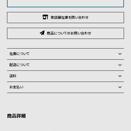
グ
ラ
フ
実店舗在庫を問い合わせ
全
世
商品についてのお問い合わせ
て
界
の
の
商
腕
在庫について
品
時
全国の系列店と在庫を共有しているため、在庫切れの場合がございま
配送について
計
す。
ご注文商品のお届け日数は在庫状況により異なり、
在庫切れの場合、キャンセルをさせて頂きます。
送料
ブ
弊社物流センターからの発送
ラ
配送料：550円（全国一律）
お支払い
税込16,500円以上で全国送料無料
系列店舗から取り寄せ後に発送
ン
クレジットカード、Amazon Pay、PayPay、コンビニ後払い、代金引
ド
換、銀行振込
上記のいずれかでの発送となります。
※限定品・受注販売商品・予約商品はクレジットカード、銀行振込のみ
一
発送日の確定はご注文確認後となります。場合によってはお届け日時の
ご利用頂けます。
ご希望に沿えない場合もございますので予めご了承くださいませ。
覧
ショッピングガイド
ラ
メ
詳しくは下記のページをご覧くださいませ。