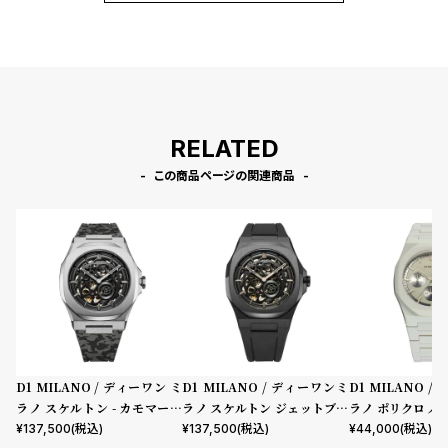
RELATED
この商品ページの関連商品
D1 MILANO / ディーワン ミ
D1 MILANO / ディーワンミ
D1 MILANO 
ラノ スケルトン - カモマーベ
ラノ スケルトン ジェットブラ
ラノ ポリクロノ
ル
ック
レー
¥
137,500
(税込)
¥
137,500
(税込)
¥
44,000
(税込)