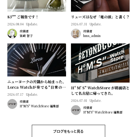
プ
ビ
ラ
ス
83º'" ご報告です！
リューズはなぜ「竜の頭」と書く？
ス
2026.08.04
Update.
2026.07.31
Update.
よ
お
投稿者
投稿者
く
問
宮﨑 智子
hms_admin
あ
い
る
合
質
わ
問
せ
ニューヨークの片隅から始まった、
Lorca Watchが奏でる"日常のロ
Hº M' S" WatchStore が路面店と
マン"｜Brand Picks #08
して名古屋に帰ってきた。
2026.07.17
Update.
2026.07.01
Update.
投稿者
HºM'S" WatchStore 編集部
投稿者
HºM'S" WatchStore 編集部
ブログをもっと見る