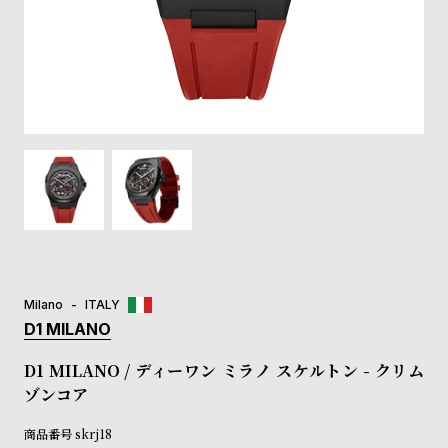
登
録
#Tags
リ
ッ
プ
バ
ル
チ
ッ
ク
ア
Milano
ITALY
ッ
D1 MILANO
プ
ル
D1 MILANO / ディーワン ミラノ スケルトン - クリム
ウ
ゾンコア
ォ
ッ
商品番号
skrj18
チ