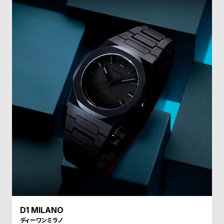
受
雑
注
誌
販
掲
売
載
モ
商
デ
品
ル
衣
セ
装
ー
貸
ル
出
情
報
N
A
D1 MILANO
e
b
ディーワンミラノ