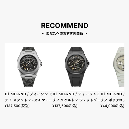
RECOMMEND
あなたへのおすすめ商品
D1 MILANO / ディーワン ミ
D1 MILANO / ディーワンミ
D1 MILANO 
ラノ スケルトン - カモマーベ
ラノ スケルトン ジェットブラ
ラノ ポリクロノ
ル
ック
レー
¥
137,500
(税込)
¥
137,500
(税込)
¥
44,000
(税込)