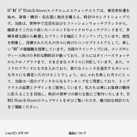
Hº M' S" Watch Store/エイチエムエスウォッチストアは、東京表参道を
始め、新宿・横浜・名古屋に拠点を構える、時計のセレクトショップで
す。当店は、世界中で注目を浴びるファッションウォッチブランドから、
細部までこだわり抜いたハイエンドなマイクロウォッチブランドまで、多
種多様な国から厳選したブランドを幅広くラインアップしています。感性
を刺激し、洗練された大人の方々に向けたコンセプトストアとして、新し
い "時" の価値観を提案しています。当店のラインナップには、メンズやレ
ディース向けの多彩な腕時計が揃っており、さらにはダイバーズウォッチ
からクロノグラフまで、さまざまなスタイルに対応しています。また、マ
イクロブランドにも力を入れており、新たなトレンドを追求するオシャレ
な方々にも満足いただけることでしょう。おしゃれを楽しむ方々にとっ
て、当店は一流のブランドからなるランキングをご用意しており、トップ
クラスの品質とデザインをご提供しています。私たちは常にお客様の期待
に応えることを目指し、時計の世界での新たな旅にご案内いたします。H
MS Watch Storeのウェブサイトをぜひご覧いただき、魅力的な時計たち
をご堪能ください。
ショッピングガイド
返品について