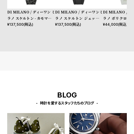
l
e
D1 MILANO / ディーワン ミ
D1 MILANO / ディーワンミ
D1 MILANO /
ラノ スケルトン - カモマーベ
ラノ スケルトン ジェットブ
ラノ ポリクロノ 
ル
ラック
グレー
¥
137,500
(税込)
¥
137,500
(税込)
¥
44,000
(税込)
シ
返
ョ
品
ッ
に
ピ
つ
ン
い
グ
て
ガ
イ
ド
BLOG
時
刻
時計を愛するスタッフたちのブログ
計
印
保
サ
証
ー