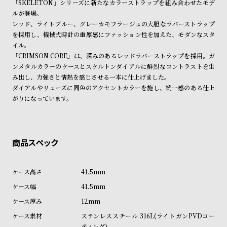
「SKELETON」シリーズに新たなカラーストラップを組み合わせたモデ
ン
ン
※ご予約商品・受注商品は、記載のお届け予定での発送となります。
ルが登場。
キ
ズ
レッド、ライトブルー、グレーカモフラージュの大胆なラバーストラップ
商品の発送に関しまして
ン
腕
を採用し、機械式時計の重厚感にファッション性を加えた、モダンなスタ
イル。
グ
時
「CRIMSON CORE」は、深みのあるレッドラバーストラップを採用。ガ
計
ンメタルカラーのケースとスケルトンダイアルに鮮烈なコントラストを生
レ
キ
み出し、力強さと情熱を感じさせる一本に仕上げました。
ダイアルやリューズに同色のアクセントカラーを施し、統一感のある仕上
デ
ッ
がりになっています。
ィ
ズ
ー
腕
ス
時
腕
計
時
41.5mm
計
41.5mm
替
ア
12mm
え
ッ
ステンレススチール 316L(ライトガンPVDコー
ベ
プ
ティング)