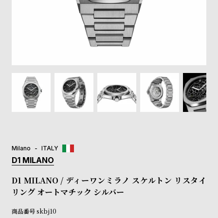
登
録
#Tags
リ
ッ
プ
バ
ル
チ
ッ
ク
ア
Milano
ITALY
ッ
D1 MILANO
プ
ル
D1 MILANO / ディーワンミラノ スケルトン リスタイ
ウ
リング オートマチック シルバー
ォ
ッ
商品番号
skbj10
チ