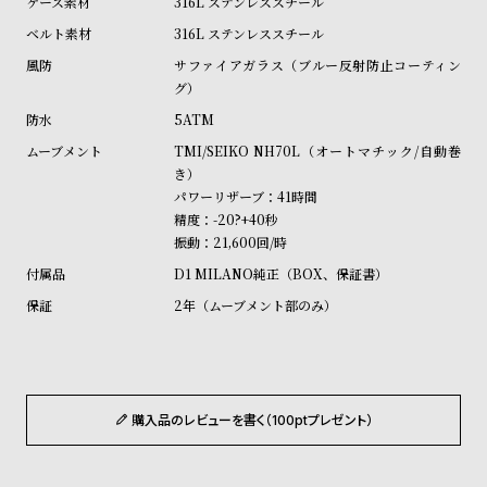
316L ステンレススチール
ル
ル
316L ステンレススチール
ト
ウ
サファイアガラス（ブルー反射防止コーティン
ォ
グ）
ッ
5ATM
チ
TMI/SEIKO NH70L（オートマチック/自動巻
バ
き）
ン
パワーリザーブ：41時間
精度：-20?+40秒
ド
振動：21,600回/時
そ
限
D1 MILANO純正（BOX、保証書）
の
定
2年（ムーブメント部のみ）
他
/
の
別
商
注
品
モ
購入品のレビューを書く（100ptプレゼント）
デ
ル