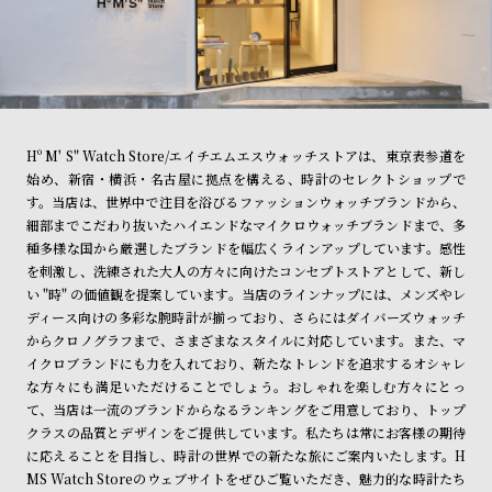
Hº M' S" Watch Store/エイチエムエスウォッチストアは、東京表参道を
始め、新宿・横浜・名古屋に拠点を構える、時計のセレクトショップで
す。当店は、世界中で注目を浴びるファッションウォッチブランドから、
細部までこだわり抜いたハイエンドなマイクロウォッチブランドまで、多
種多様な国から厳選したブランドを幅広くラインアップしています。感性
を刺激し、洗練された大人の方々に向けたコンセプトストアとして、新し
い "時" の価値観を提案しています。当店のラインナップには、メンズやレ
ディース向けの多彩な腕時計が揃っており、さらにはダイバーズウォッチ
からクロノグラフまで、さまざまなスタイルに対応しています。また、マ
イクロブランドにも力を入れており、新たなトレンドを追求するオシャレ
な方々にも満足いただけることでしょう。おしゃれを楽しむ方々にとっ
て、当店は一流のブランドからなるランキングをご用意しており、トップ
クラスの品質とデザインをご提供しています。私たちは常にお客様の期待
に応えることを目指し、時計の世界での新たな旅にご案内いたします。H
MS Watch Storeのウェブサイトをぜひご覧いただき、魅力的な時計たち