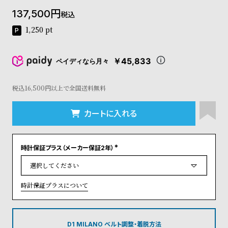
コ
137,500
税込
ー
ニ
1,250
pt
ッ
シ
ュ
￥45,833
ペイディなら月々
ヴ
ィ
ヴ
税込16,500円以上で全国送料無料
ィ
ア
カートに入れる
ン
ウ
エ
時計保証プラス（メーカー保証2年）
ス
(
ト
必
須
ウ
)
ッ
時計保証プラスについて
ド
ク
ロ
ノ
D1 MILANO ベルト調整・着脱方法