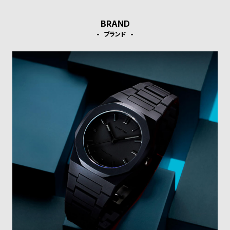
受
雑
注
誌
BRAND
販
掲
ブランド
売
載
モ
商
デ
品
ル
衣
セ
装
ー
貸
ル
出
情
報
N
A
e
b