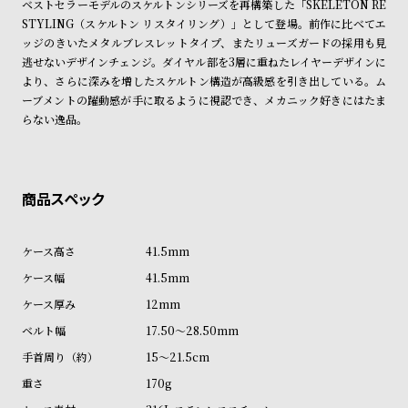
ベストセラーモデルのスケルトンシリーズを再構築した「SKELETON RE
ン
ン
※ご予約商品・受注商品は、記載のお届け予定での発送となります。
STYLING（スケルトン リスタイリング）」として登場。前作に比べてエ
キ
ズ
ッジのきいたメタルブレスレットタイプ、またリューズガードの採用も見
商品の発送に関しまして
ン
腕
逃せないデザインチェンジ。ダイヤル部を3層に重ねたレイヤーデザインに
より、さらに深みを増したスケルトン構造が高級感を引き出している。ム
グ
時
ーブメントの躍動感が手に取るように視認でき、メカニック好きにはたま
計
らない逸品。
レ
キ
デ
ッ
ィ
ズ
ー
腕
ス
時
41.5mm
腕
計
41.5mm
時
12mm
計
17.50～28.50mm
替
ア
15～21.5cm
え
ッ
170g
ベ
プ