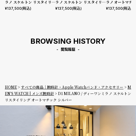
ラノ スケルトン リスタイリン
ラノ スケルトン リスタイリン
ラノ オートマティ
グ オートマチック ローズゴー
グ オートマチック ガンメタル
ートマチック
¥
137,500
(税込)
¥
137,500
(税込)
¥
137,500
(税込)
ルド
BROWSING HISTORY
閲覧履歴
HOME
すべての商品｜腕時計・Apple Watchバンド・アクセサリー
M
EN'S WATCH | メンズ腕時計
D1 MILANO / ディーワンミラノ スケルトン
リスタイリング オートマチック シルバー