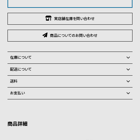
グ
ラ
フ
実店舗在庫を問い合わせ
全
世
商品についてのお問い合わせ
て
界
の
の
商
腕
在庫について
品
時
全国の系列店と在庫を共有しているため、在庫切れの場合、誠に勝手な
配送について
計
がらキャンセルをさせて頂きます。
ご注文商品のお届け日数は在庫状況により異なり、
送料
ブ
弊社物流センターからの発送
ラ
配送料：550円（全国一律）
お支払い
税込16,500円以上で全国送料無料
系列店舗から取り寄せ後に発送
ン
クレジットカード、Amazon Pay、PayPay、コンビニ後払い、代金引
ド
換、銀行振込
上記のいずれかでの発送となります。
※限定品・受注販売商品・予約商品はクレジットカード、銀行振込のみ
一
発送日の確定はご注文確認後となります。場合によってはお届け日時の
ご利用頂けます。
ご希望に沿えない場合もございますので予めご了承くださいませ。
覧
ショッピングガイド
ラ
メ
詳しくは下記のページをご覧くださいませ。