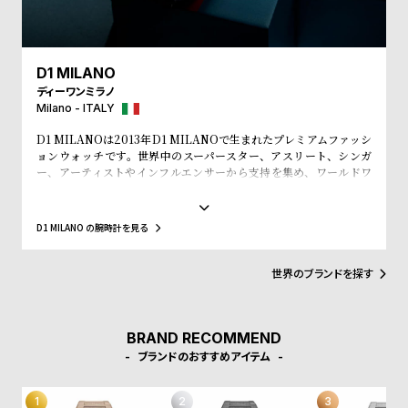
w
o
s
u
t
D1 MILANO
B
S
ディーワンミラノ
l
h
Milano - ITALY
o
o
D1 MILANOは2013年D1 MILANOで生まれたプレミアムファッシ
ョンウォッチです。世界中のスーパースター、アスリート、シンガ
g
p
ー、アーティストやインフルエンサーから支持を集め、ワールドワ
l
イドなウォッチブランドとなっています。革新的なマテリアルと、1
970年代のイタリアンなクリアラインと美的感覚にインスパイアさ
i
れたデザインは、流行を追いかける全ての人々にとってのマストア
D1 MILANO の腕時計を見る
s
イテムとなることでしょう。Forbesによって、ファッションを再定
義する若いイタリアンブランドのトップ10にノミネートされまし
t
た。その中にはGQやVogue、Elle、Esquireなどファッション業界
世界のブランドを探す
#
のトップリーダーたちもノミネートされています。
P
e
BRAND RECOMMEND
ブランドのおすすめアイテム
o
p