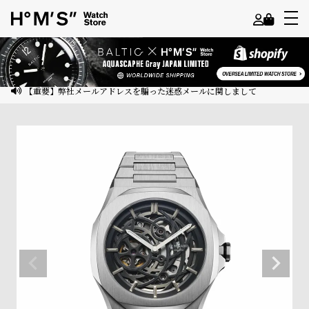
よ
う
こ
【重要】弊社メールアドレスを騙った迷惑メールに関しまして
そ
ゲ
ス
ト
様
ロ
グ
イ
ン
会
員