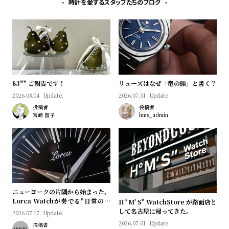
プ
ビ
時計を愛するスタッフたちのブログ
ラ
ス
ス
よ
お
く
問
あ
い
83º'" ご報告です！
リューズはなぜ「竜の頭」と書く？
る
合
2026.08.04
Update.
2026.07.31
Update.
質
わ
投稿者
投稿者
問
せ
宮﨑 智子
hms_admin
ニューヨークの片隅から始まった、
Lorca Watchが奏でる"日常のロ
Hº M' S" WatchStore が路面店と
マン"｜Brand Picks #08
して名古屋に帰ってきた。
2026.07.17
Update.
2026.07.01
Update.
投稿者