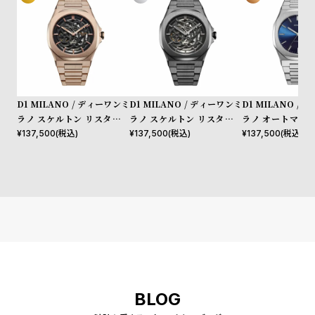
l
e
シ
返
ョ
品
ッ
に
D1 MILANO / ディーワンミ
D1 MILANO / ディーワンミ
D1 MILANO /
ラノ スケルトン リスタイリ
ラノ スケルトン リスタイリ
ラノ オートマティ
ピ
つ
ング オートマチック ローズ
ング オートマチック ガンメ
オートマチック
¥
137,500
(税込)
¥
137,500
(税込)
¥
137,500
(税込)
ン
い
ゴールド
タル
グ
て
ガ
イ
ド
時
刻
計
印
保
サ
BLOG
証
ー