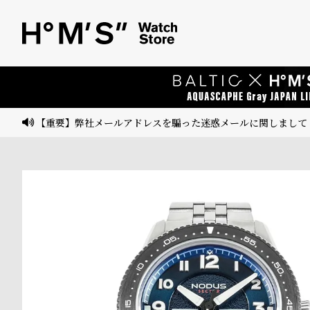
ベ
プ
ル
ル
ト
ウ
ォ
ッ
【重要】弊社メールアドレスを騙った迷惑メールに関しまして
チ
バ
ン
ド
そ
限
の
定
他
/