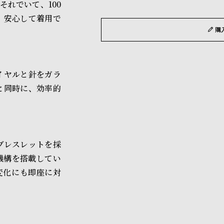
れでいて、100
、安心して着用で
購
イヤルと針をガラ
と同時に、効率的
kブレスレットを採
調整機構を搭載してい
変化にも即座に対