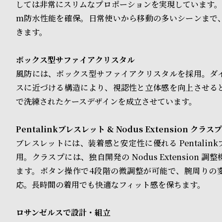
しては非常にスリムなプロポーションを実現しています。そ
ド
m防水性能を確保。日常使いから移動の多いシーンまで
きます。
時
刻
計
印
ボックス型サファイアクリスタル
風防には、ボックス型サファイアクリスタルを採用。ダ
保
サ
スに近づける構造により、視認性と立体感を向上させる
証
ー
で洗練されたケースデザインを成立させています。
プ
ビ
Pentalinkブレスレット & Nodus Extension クラスプ
ラ
ス
ブレスレットには、装着感と安定性に優れる Pentalin
ス
用。クラスプには、独自開発の Nodus Extension 
よ
お
ます。ボタン操作で4段階の微調整が可能で、腕周りの
応。長時間の着用でも快適なフィット感を保ちます。
く
問
あ
い
ロサンゼルスで設計・組立