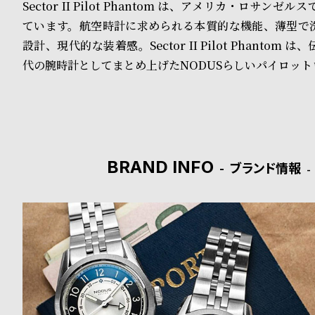
る
合
Sector II Pilot Phantom は、アメリカ・ロサン
ています。航空時計に求められる本質的な機能、薄型で
質
わ
設計、現代的な装着感。Sector II Pilot Phantom
問
せ
代の腕時計としてまとめ上げたNODUSらしいパイロット
BRAND INFO
ブランド情報