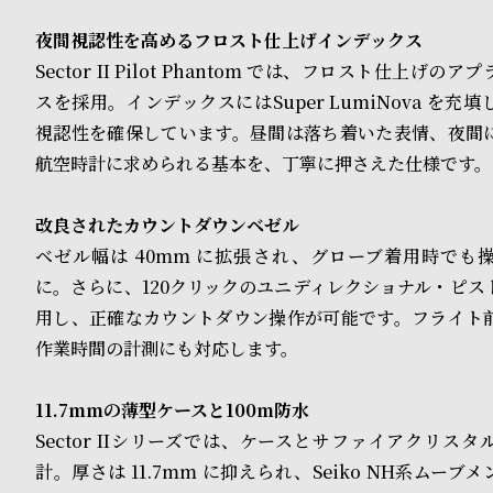
o
夜間視認性を高めるフロスト仕上げインデックス
p
Sector II Pilot Phantom では、フロスト仕上げ
l
スを採用。インデックスにはSuper LumiNova を充
e
視認性を確保しています。昼間は落ち着いた表情、夜間
航空時計に求められる基本を、丁寧に押さえた仕様です。
シ
返
改良されたカウントダウンベゼル
ョ
品
ベゼル幅は 40mm に拡張され、グローブ着用時でも
ッ
に
に。さらに、120クリックのユニディレクショナル・ピス
用し、正確なカウントダウン操作が可能です。フライト
ピ
つ
作業時間の計測にも対応します。
ン
い
グ
て
11.7mmの薄型ケースと100m防水
Sector IIシリーズでは、ケースとサファイアクリス
ガ
計。厚さは 11.7mm に抑えられ、Seiko NH系ムー
イ