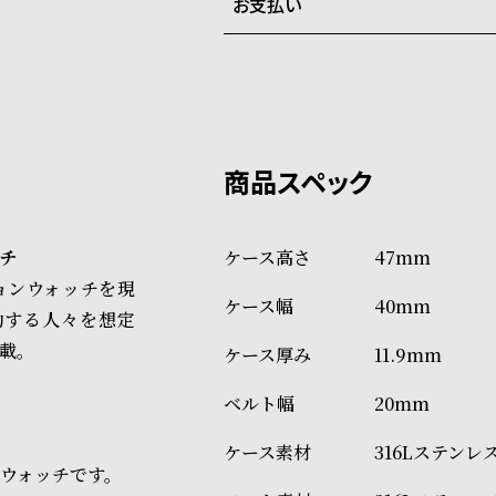
お支払い
弊社物流センターからの発送
配送料：550円（全国一律）
系列店舗から取り寄せ後に発
税込16,500円以上で全国送料無
クレジットカード、Amazon P
上記のいずれかでの発送となり
※限定品・受注販売商品・予約
発送日の確定はご注文確認後と
ショッピングガイド
場合もございますので予めご了
詳しくは下記のページをご覧く
チ
47mm
※ご予約商品・受注商品は、記
エーションウォッチを現
40mm
商品の発送に関しまして
動する人々を想定
載。
11.9mm
20mm
316Lステンレ
ウォッチです。