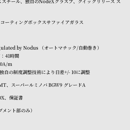
レススチール、独自のNodeXクラスプ、クイックリリース ス
止コーティングボックスサファイアガラス
egulated by Nodus （オートマチック/自動巻き）
：41時間
0A/m
独自の制度調整技術により日差+/- 10に調整
MT、スーパールミノバ BGW9 グレードA
OX、保証書
ブメント部のみ）