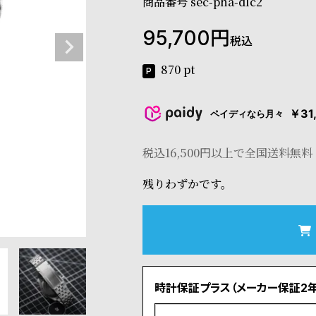
商品番号
sec-pha-dlc2
95,700
税込
870
pt
￥31
ペイディなら月々
税込16,500円以上で全国送料無料
残りわずかです。
時計保証プラス（メーカー保証2年