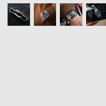
衣
セ
装
ー
貸
ル
出
情
報
N
A
e
b
w
o
s
u
t