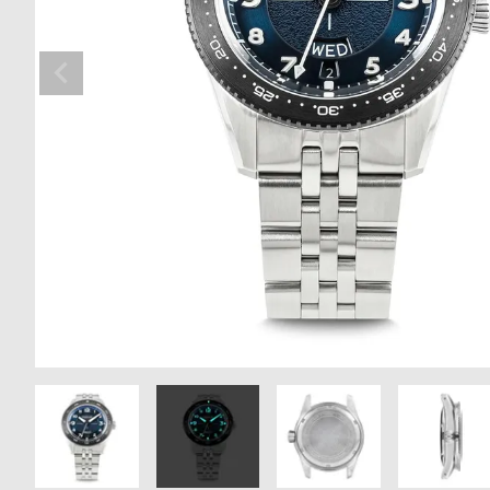
の
別
商
注
品
モ
デ
ル
受
雑
注
誌
販
掲
売
載
モ
商
デ
品
ル