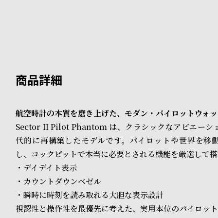
B
S
l
h
o
o
g
p
l
i
航空時計の本質を磨き上げた、モダン・パイロットウォッ
Sector II Pilot Phantom は、クラシックなアビ
s
代的に再構築したモデルです。パイロットや世界を移
t
し、コックピットで本当に必要とされる機能を厳選して搭
#
・デイデイト表示
・カウントダウンベゼル
P
・瞬時に時刻を読み取れる大胆な表示設計
e
視認性と操作性を最優先に考えた、実用本位のパイロット