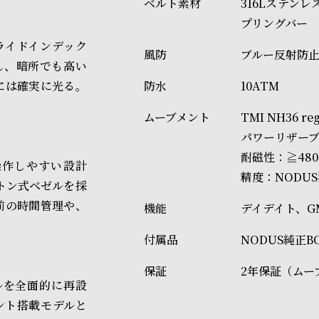
316Lステン
プリングバー
のアプライドインデック
ブルー反射防
填し、暗所でも高い
には確実に光る。
10ATM
TMI NH36 r
パワーリザーブ
耐磁性：≧480
操作しやすい設計
精度：NODUS
トン式ベゼルを採
前の時間管理や、
デイデイト、G
NODUS純正B
2年保証（ムー
タルを全面的に再設
ブメント搭載モデルと