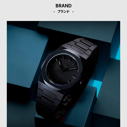
受
雑
BRAND
注
誌
ブランド
販
掲
売
載
モ
商
デ
品
ル
衣
セ
装
ー
貸
ル
出
情
報
N
A
e
b