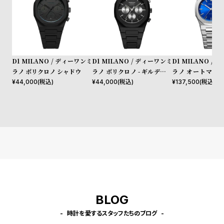
l
e
シ
返
ョ
品
D1 MILANO / ディーワンミ
D1 MILANO / ディーワンミ
D1 MILANO /
ッ
に
ラノ ポリクロノ シャドウ
ラノ ポリクロノ - ギルデッド
ラノ オートマティ
ルナ
ーコード
¥
44,000
(税込)
¥
44,000
(税込)
¥
137,500
(税込)
ピ
つ
ン
い
グ
て
ガ
イ
ド
時
刻
計
印
保
サ
BLOG
証
ー
時計を愛するスタッフたちのブログ