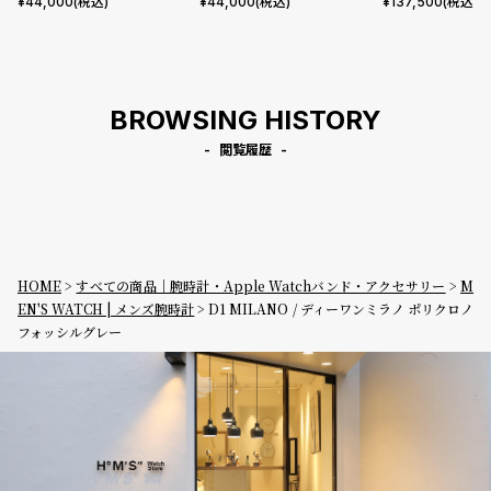
ルナ
コード
¥
44,000
(税込)
¥
44,000
(税込)
¥
137,500
(税込)
BROWSING HISTORY
閲覧履歴
HOME
すべての商品｜腕時計・Apple Watchバンド・アクセサリー
M
EN'S WATCH | メンズ腕時計
D1 MILANO / ディーワンミラノ ポリクロノ
フォッシルグレー