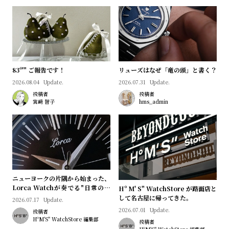
プ
ビ
ラ
ス
ス
よ
お
く
問
83º'" ご報告です！
リューズはなぜ「竜の頭」と書く？
あ
い
2026.08.04
Update.
2026.07.31
Update.
る
合
投稿者
投稿者
質
わ
宮﨑 智子
hms_admin
問
せ
ニューヨークの片隅から始まった、
Lorca Watchが奏でる"日常のロ
Hº M' S" WatchStore が路面店と
マン"｜Brand Picks #08
して名古屋に帰ってきた。
2026.07.17
Update.
2026.07.01
Update.
投稿者
HºM'S" WatchStore 編集部
投稿者