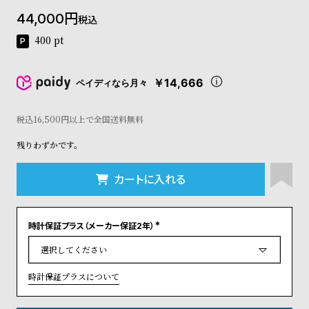
コ
44,000
税込
ー
ニ
400
pt
ッ
シ
ュ
￥14,666
ペイディなら月々
ヴ
ィ
ヴ
税込16,500円以上で全国送料無料
ィ
残りわずかです。
ア
ン
ウ
カートに入れる
エ
ス
ト
時計保証プラス（メーカー保証2年）
ウ
(
ッ
必
須
ド
)
ク
時計保証プラスについて
ロ
ノ