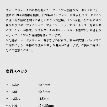
ン
ン
ショッピングガイド
詳しくは下記のページをご覧くださいませ。
キ
ズ
スポーツウォッチの限界を超えた、プレミアム感溢れる「ポリクロノ」。
※ご予約商品・受注商品は、記載のお届け予定での発送となります。
従来のDNAや複雑な機構、日本製のムーブメントは継承しつつ、デザイン
ン
腕
に現代的な解釈を加えた新しいモデルが登場。サンレイ仕上げの明るさが
商品の発送に関しまして
グ
時
異なる３つのサブダイヤルと、アクセントカラーでコントラストを効かせ
計
たプッシャーが特徴。ソフトタッチのポリカーボネート素材は、肌ざわり
がよくプレミアムな着用感を持っています。
レ
キ
※化粧品・ハンドクリーム・香水などの付着や、濃色の衣類・バッグ等と
デ
ッ
の摩擦により、色移りや変色が生じる場合がございます。ご使用の際は十
ィ
ズ
分にご注意ください。
ー
腕
ス
時
腕
計
時
計
40.5mm
替
ア
40.5mm
え
ッ
11.5mm
ベ
プ
17～25mm