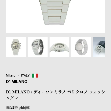
登
録
#Tags
リ
ッ
プ
バ
ル
チ
ッ
ク
ア
Milano
ITALY
ッ
D1 MILANO
プ
ル
D1 MILANO / ディーワンミラノ ポリクロノ フォッシ
ウ
ルグレー
ォ
ッ
商品番号
phbj08
チ