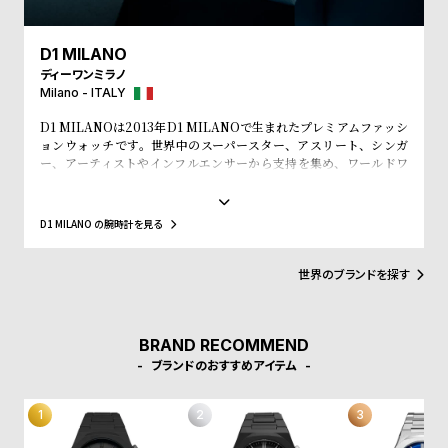
w
o
s
u
D1 MILANO
t
ディーワンミラノ
B
S
Milano - ITALY
l
h
D1 MILANOは2013年D1 MILANOで生まれたプレミアムファッシ
ョンウォッチです。世界中のスーパースター、アスリート、シンガ
o
o
ー、アーティストやインフルエンサーから支持を集め、ワールドワ
g
p
イドなウォッチブランドとなっています。革新的なマテリアルと、1
970年代のイタリアンなクリアラインと美的感覚にインスパイアさ
l
れたデザインは、流行を追いかける全ての人々にとってのマストア
D1 MILANO の腕時計を見る
i
イテムとなることでしょう。Forbesによって、ファッションを再定
義する若いイタリアンブランドのトップ10にノミネートされまし
s
た。その中にはGQやVogue、Elle、Esquireなどファッション業界
世界のブランドを探す
t
のトップリーダーたちもノミネートされています。
#
P
BRAND RECOMMEND
ブランドのおすすめアイテム
e
o
p