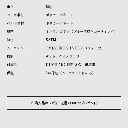
ル
ル
55g
ト
ウ
ポリカーボネート
ォ
ポリカーボネート
ッ
ミネラルガラス（ブルー無反射コーティング）
チ
5ATM
バ
TMI/SEIKO SII VD53C（クォーツ）
ン
デイト、クロノグラフ
ド
D1 MILANO純正BOX、保証書
そ
限
2年保証（ムーブメント部のみ）
の
定
他
/
の
別
商
注
購入品のレビューを書く（100ptプレゼント）
品
モ
デ
ル