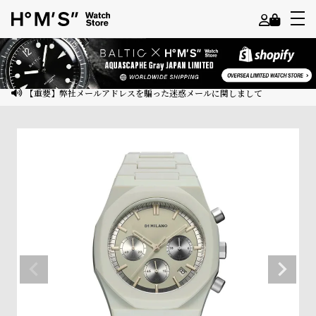
よ
う
こ
【重要】弊社メールアドレスを騙った迷惑メールに関しまして
そ
ゲ
ス
ト
様
ロ
グ
イ
ン
会
員