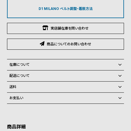
グ
ラ
D1 MILANO ベルト調整・着脱方法
フ
全
世
実店舗在庫を問い合わせ
て
界
の
の
商品についてのお問い合わせ
商
腕
品
時
在庫について
計
全国の系列店と在庫を共有しているため、在庫切れの場合がございま
配送について
ブ
す。
ご注文商品のお届け日数は在庫状況により異なり、
ラ
在庫切れの場合、キャンセルをさせて頂きます。
送料
ン
弊社物流センターからの発送
配送料：550円（全国一律）
お支払い
ド
税込16,500円以上で全国送料無料
系列店舗から取り寄せ後に発送
クレジットカード、Amazon Pay、PayPay、コンビニ後払い、代金引
一
換、銀行振込
上記のいずれかでの発送となります。
覧
※限定品・受注販売商品・予約商品はクレジットカード、銀行振込のみ
発送日の確定はご注文確認後となります。場合によってはお届け日時の
ご利用頂けます。
ラ
メ
ご希望に沿えない場合もございますので予めご了承くださいませ。