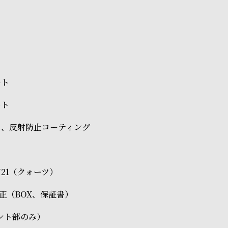
ート
ート
ス、反射防止コーティング
 VJ21（クォーツ）
O純正（BOX、保証書）
ント部のみ）