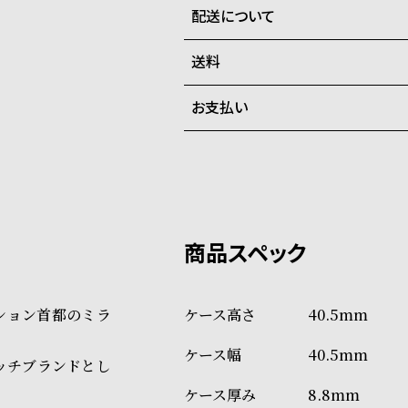
配送について
全国の系列店と在庫を共有して
させて頂きます。
送料
ご注文商品のお届け日数は在庫
お支払い
弊社物流センターからの発送
配送料：550円（全国一律）
系列店舗から取り寄せ後に発
税込16,500円以上で全国送料無
クレジットカード、Amazon P
上記のいずれかでの発送となり
※限定品・受注販売商品・予約
発送日の確定はご注文確認後と
ショッピングガイド
場合もございますので予めご了
詳しくは下記のページをご覧く
ッション首都のミラ
40.5mm
※ご予約商品・受注商品は、記
40.5mm
商品の発送に関しまして
ッチブランドとし
8.8mm