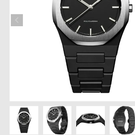
の
別
商
注
品
モ
デ
ル
受
雑
注
誌
販
掲
売
載
モ
商
デ
品
ル