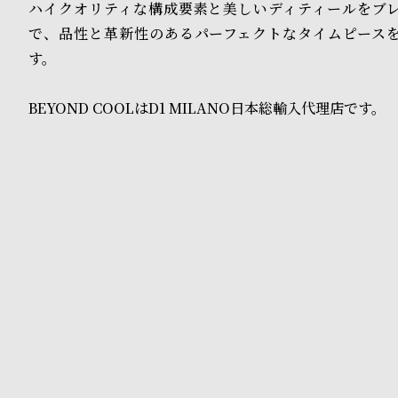
o
ハイクオリティな構成要素と美しいディティールをブ
で、品性と革新性のあるパーフェクトなタイムピース
p
す。
l
e
BEYOND COOLはD1 MILANO日本総輸入代理店です。
シ
返
ョ
品
ッ
に
ピ
つ
ン
い
グ
て
ガ
イ