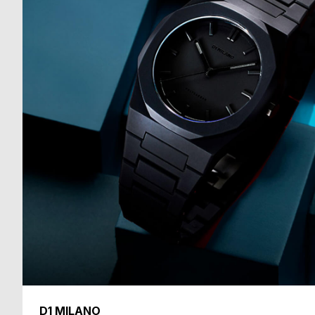
る
合
質
わ
問
せ
D1 MILANO