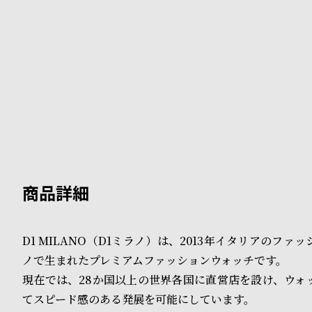
B
S
l
h
o
o
g
p
l
i
s
t
#
D1 MILANO（D1ミラノ）は、2013年イタリアのファ
ノで生まれたプレミアムファッションウォッチです。
P
現在では、28か国以上の世界各国に直営店を設け、ウォ
e
てスピード感のある発展を可能にしています。