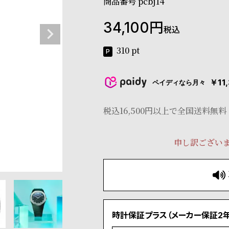
商品番号
pcbj14
34,100
税込
310
pt
￥11
ペイディなら月々
税込16,500円以上で全国送料無料
申し訳ござい
時計保証プラス（メーカー保証2年