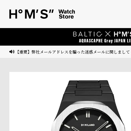
ベ
プ
ル
ル
ト
ウ
ォ
ッ
【重要】弊社メールアドレスを騙った迷惑メールに関しまして
チ
バ
ン
ド
そ
限
の
定
他
/