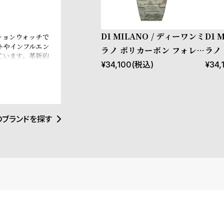
D1 MILANO / ディーワンミ
D1 
ッションウォッチで
トやインフルエン
ラノ ポリカーボン フォレス
ラノ
ています。革新的
トカモ
カモ
¥
34,100
(税込)
¥
34,
覚にインスパイア
トアイテムとなる
イタリアンブラン
e、Esquire
ます。
のブランドを探す