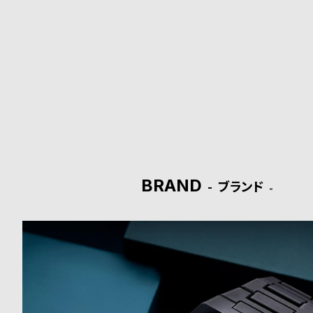
ド
時
刻
計
印
保
サ
証
ー
プ
ビ
BRAND
ラ
ス
ブランド
ス
よ
お
く
問
あ
い