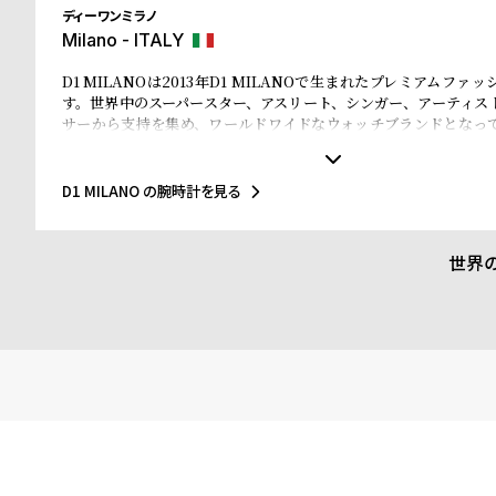
ディーワンミラノ
Milano - ITALY
D1 MILANOは2013年D1 MILANOで生まれたプレミアムファ
す。世界中のスーパースター、アスリート、シンガー、アーティス
サーから支持を集め、ワールドワイドなウォッチブランドとなっ
なマテリアルと、1970年代のイタリアンなクリアラインと美的感
されたデザインは、流行を追いかける全ての人々にとってのマス
ことでしょう。Forbesによって、ファッションを再定義する若い
D1 MILANO の腕時計を見る
ドのトップ10にノミネートされました。その中にはGQやVogue、Ell
などファッション業界のトップリーダーたちもノミネートされてい
世界