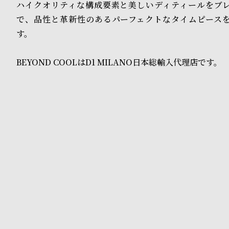
o
ハイクオリティな構成要素と美しいディティールをブ
で、品性と革新性のあるパーフェクトなタイムピース
p
す。
l
e
BEYOND COOLはD1 MILANO日本総輸入代理店です。
シ
返
ョ
品
ッ
に
ピ
つ
ン
い
グ
て
ガ
イ