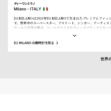
ディーワンミラノ
Milano - ITALY
D1 MILANOは2013年D1 MILANOで生まれたプレミアムファ
す。世界中のスーパースター、アスリート、シンガー、アーティス
サーから支持を集め、ワールドワイドなウォッチブランドとなっ
なマテリアルと、1970年代のイタリアンなクリアラインと美的感
されたデザインは、流行を追いかける全ての人々にとってのマス
ことでしょう。Forbesによって、ファッションを再定義する若い
D1 MILANO の腕時計を見る
ドのトップ10にノミネートされました。その中にはGQやVogue、Ell
などファッション業界のトップリーダーたちもノミネートされてい
世界