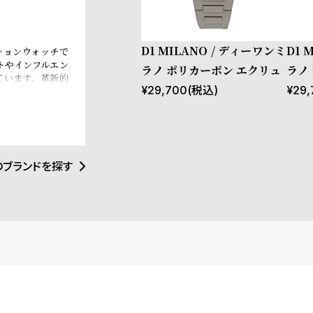
D1 MILANO / ディーワンミ
D1 
ッションウォッチで
トやインフルエン
ラノ ポリカーボン エクリュ
ラノ
ています。革新的
¥
29,700
(税込)
¥
29,
覚にインスパイア
トアイテムとなる
イタリアンブラン
e、Esquire
ます。
のブランドを探す