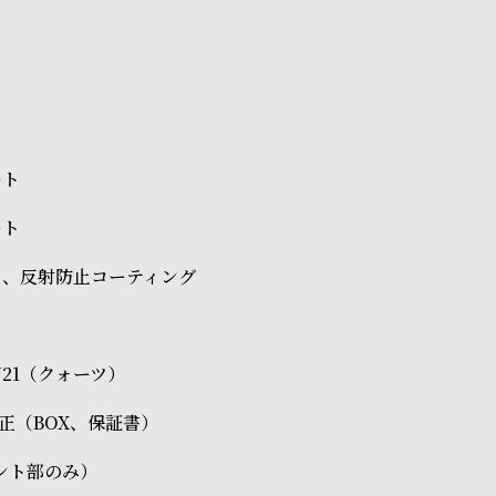
ート
ート
ス、反射防止コーティング
 VJ21（クォーツ）
O純正（BOX、保証書）
ント部のみ）