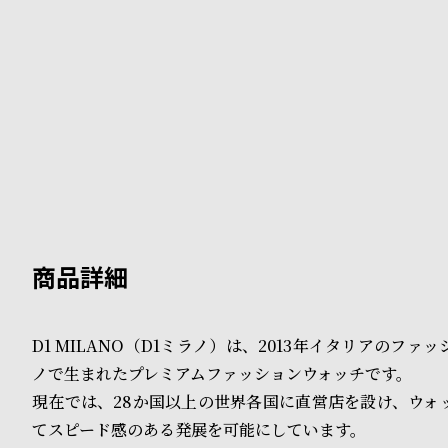
B
S
l
h
o
o
g
p
l
i
s
t
#
D1 MILANO（D1ミラノ）は、2013年イタリアのファ
ノで生まれたプレミアムファッションウォッチです。
P
現在では、28か国以上の世界各国に直営店を設け、ウォ
e
てスピード感のある発展を可能にしています。