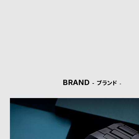
ド
時
刻
計
印
保
サ
証
ー
プ
ビ
BRAND
ラ
ス
ブランド
ス
よ
お
く
問
あ
い