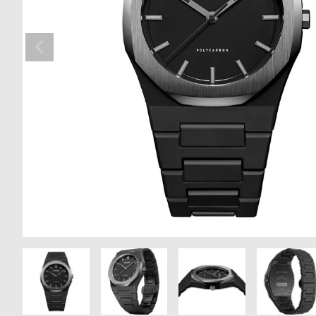
の
別
商
注
品
モ
デ
ル
受
雑
注
誌
販
掲
売
載
モ
商
デ
品
ル