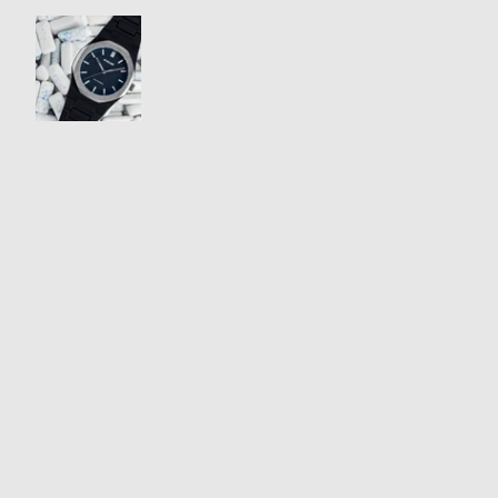
衣
セ
装
ー
貸
ル
出
情
報
N
A
e
b
w
o
s
u
t