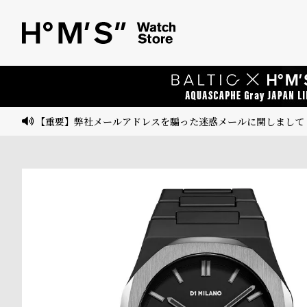
ベ
プ
ル
ル
ト
ウ
ォ
ッ
【重要】弊社メールアドレスを騙った迷惑メールに関しまして
チ
バ
ン
ド
そ
限
の
定
他
/