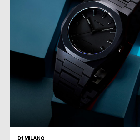
る
合
質
わ
問
せ
D1 MILANO