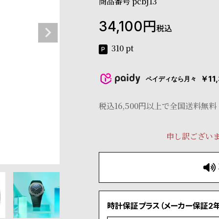
商品番号
pcbj13
34,100
税込
310
pt
￥11
ペイディなら月々
税込16,500円以上で全国送料無料
申し訳ござい
時計保証プラス（メーカー保証2年