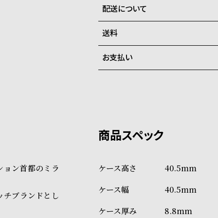
配送について
全国の系列店と在庫を共有して
させて頂きます。
送料
ご注文商品のお届け日数は在庫
お支払い
弊社物流センターからの発送
配送料：550円（全国一律）
系列店舗から取り寄せ後に発
税込16,500円以上で全国送料無
クレジットカード、Amazon P
上記のいずれかでの発送となり
※限定品・受注販売商品・予約
発送日の確定はご注文確認後と
ショッピングガイド
場合もございますので予めご了
詳しくは下記のページをご覧く
ッション首都のミラ
40.5mm
※ご予約商品・受注商品は、記
40.5mm
商品の発送に関しまして
ッチブランドとし
8.8mm