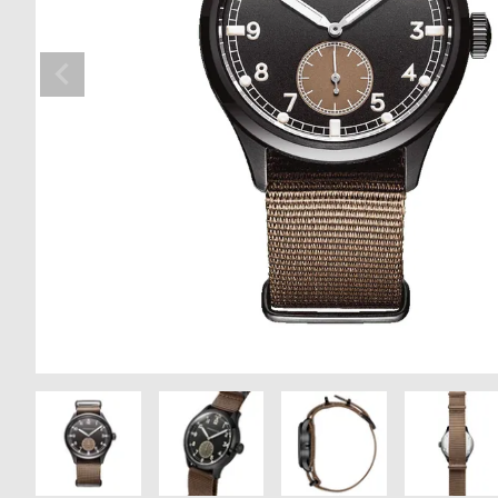
の
別
商
注
品
モ
デ
ル
受
雑
注
誌
販
掲
売
載
モ
商
デ
品
ル