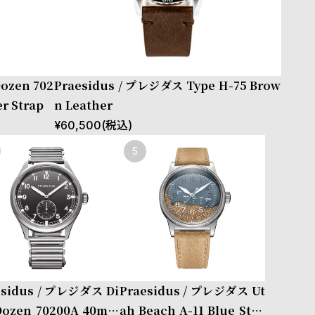
ozen 702
Praesidus / プレジダス Type H-75 Brow
r Strap
n Leather
¥
60,500
(税込)
esidus / プレジダス Di
Praesidus / プレジダス Ut
 Dozen 70200A 40mm
ah Beach A-11 Blue Stee