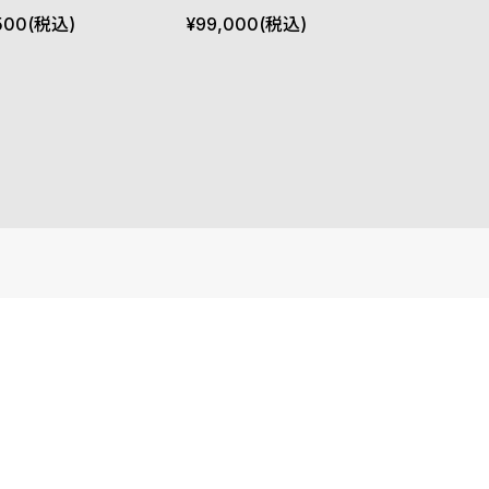
 Bonklip
l Rock Leather
500
(税込)
¥
99,000
(税込)