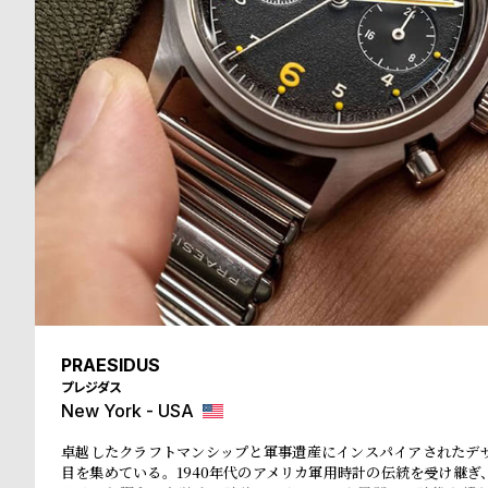
る
合
質
わ
問
せ
PRAESIDUS
プレジダス
New York - USA
卓越したクラフトマンシップと軍事遺産にインスパイアされたデ
目を集めている。1940年代のアメリカ軍用時計の伝統を受け継ぎ