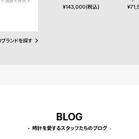
えた価値を提供す
own Leather
SST-
¥
143,000
(税込)
¥
71,
用に耐えた軍用時
、ブランドを立ち
させ、クラシック
、歴史的な軍用時
を担っている。高
で活躍できるアイ
のブランドを探す
取り組んでおり、
することで、ブラ
ことを強調してい
計ブランドを超え
、過去の伝統を尊
BLOG
時計を愛するスタッフたちのブログ