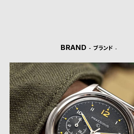
ド
時
刻
計
印
保
サ
BRAND
ブランド
証
ー
プ
ビ
ラ
ス
ス
よ
お
く
問
あ
い