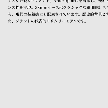
アメリカ製ムーブメント、Ameriquartzを搭載し、優
o
ンス性を実現。38mmケースはクラシックな軍用時計ら
p
ら、現代の装着感にも配慮されています。歴史的背景と
l
た、ブランドの代表的ミリタリーモデルです。
e
シ
返
ョ
品
ッ
に
ピ
つ
ン
い
グ
て
ガ
イ