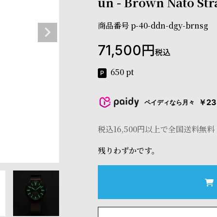
un - Brown Nato Str
商品番号
p-40-ddn-dgy-brnsg
71,500
税込
650
pt
￥23
ペイディなら月々
税込16,500円以上で全国送料無料
残りわずかです。