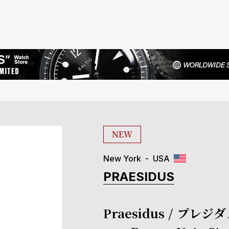
NEW
New York
USA
PRAESIDUS
Praesidus / プレジダス