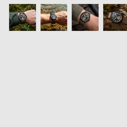
衣
セ
装
ー
貸
ル
出
情
報
N
A
e
b
w
o
s
u
t