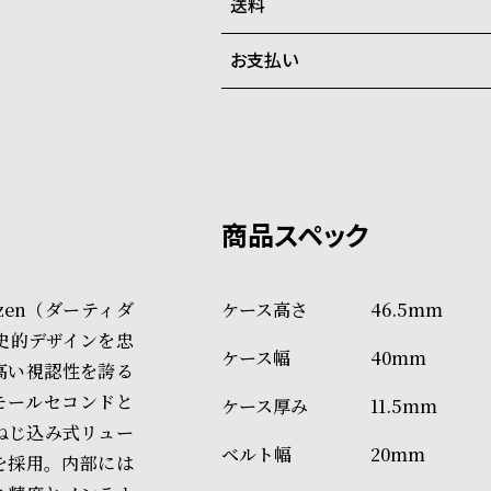
在庫切れの場合、キャンセルを
送料
ご注文商品のお届け日数は在庫
お支払い
弊社物流センターからの発送
配送料：550円（全国一律）
系列店舗から取り寄せ後に発
税込16,500円以上で全国送料無
クレジットカード、Amazon P
上記のいずれかでの発送となり
※限定品・受注販売商品・予約
発送日の確定はご注文確認後と
ショッピングガイド
場合もございますので予めご了
詳しくは下記のページをご覧く
ozen（ダーティダ
46.5mm
※ご予約商品・受注商品は、記
史的デザインを忠
40mm
商品の発送に関しまして
高い視認性を誇る
モールセコンドと
11.5mm
ねじ込み式リュー
20mm
を採用。内部には