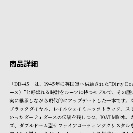
B
S
l
h
o
o
g
p
l
i
s
「DD-45」は、1945年に英国軍へ供給された“Dirty D
t
ース）”と呼ばれる時計をルーツに持つモデルで、その歴
#
実に継承しながら現代的にアップデートした一本です。
ブラックダイヤル、レイルウェイミニッツトラック、ス
P
いったダーティダースの伝統を残しつつ、10ATM防水、
e
ズ、ダブルドーム型サファイアコーティングクリスタル