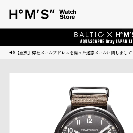
ベ
プ
ル
ル
ト
ウ
ォ
ッ
【重要】弊社メールアドレスを騙った迷惑メールに関しまして
チ
バ
ン
ド
そ
限
の
定
他
/