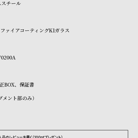
ススチール
ファイアコーティングK1ガラス
70200A
S純正BOX、保証書
ブメント部のみ）
入品のレビューを書く（100ptプレゼント）