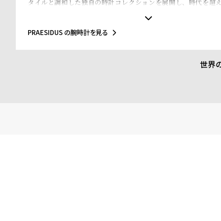
タイルと調和した独自の時計コレクションを展開し、時代を超
る。第二次世界大戦中のアメリカ軍用時計の厳しい環境下での使
計の堅牢さと精度に魅了され、その設計哲学を現代に伝えるべく
上げた。ヴィンテージ風のデザインを最新の時計製造技術と融合
PRAESIDUS の腕時計を見る
なミリタリースタイルを現代的に再解釈している。各モデルには
計の要素が取り入れられ、そのストーリーを次世代に伝える使命
品質な素材と職人技を駆使して製造され、日常のあらゆるシーン
世界
テムとなっている。「プレジダス」は社会貢献活動にも積極的に
腕時計の販売の一部を退役軍人支援や軍事遺産の保存活動に寄付
ンドの時計を購入することがコミュニティへの貢献にもつながる
る。この取り組みを通じて、エンドユーザーに対して、単なる時
た存在であることを示している。未来への展望「プレジダス」は
重しながらも、未来を見据えた製品開発を進めている。