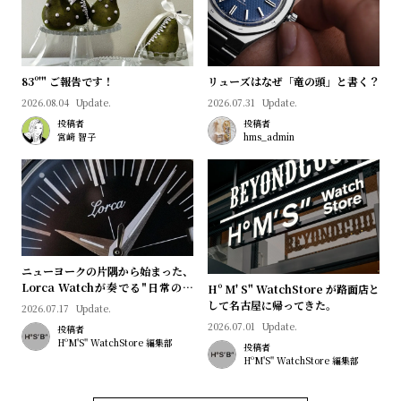
プ
ビ
ラ
ス
ス
よ
お
83º'" ご報告です！
リューズはなぜ「竜の頭」と書く？
く
問
2026.08.04
Update.
2026.07.31
Update.
投稿者
投稿者
あ
い
宮﨑 智子
hms_admin
る
合
質
わ
問
せ
ニューヨークの片隅から始まった、
Lorca Watchが奏でる"日常のロ
Hº M' S" WatchStore が路面店と
マン"｜Brand Picks #08
して名古屋に帰ってきた。
2026.07.17
Update.
2026.07.01
Update.
投稿者
HºM'S" WatchStore 編集部
投稿者
HºM'S" WatchStore 編集部