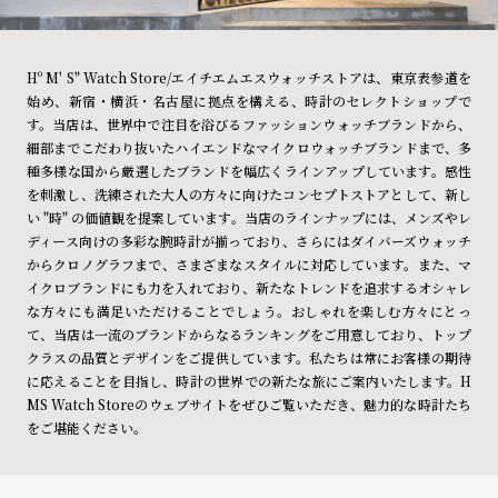
Hº M' S" Watch Store/エイチエムエスウォッチストアは、東京表参道を
始め、新宿・横浜・名古屋に拠点を構える、時計のセレクトショップで
す。当店は、世界中で注目を浴びるファッションウォッチブランドから、
細部までこだわり抜いたハイエンドなマイクロウォッチブランドまで、多
種多様な国から厳選したブランドを幅広くラインアップしています。感性
を刺激し、洗練された大人の方々に向けたコンセプトストアとして、新し
い "時" の価値観を提案しています。当店のラインナップには、メンズやレ
ディース向けの多彩な腕時計が揃っており、さらにはダイバーズウォッチ
からクロノグラフまで、さまざまなスタイルに対応しています。また、マ
イクロブランドにも力を入れており、新たなトレンドを追求するオシャレ
な方々にも満足いただけることでしょう。おしゃれを楽しむ方々にとっ
て、当店は一流のブランドからなるランキングをご用意しており、トップ
クラスの品質とデザインをご提供しています。私たちは常にお客様の期待
に応えることを目指し、時計の世界での新たな旅にご案内いたします。H
MS Watch Storeのウェブサイトをぜひご覧いただき、魅力的な時計たち
をご堪能ください。