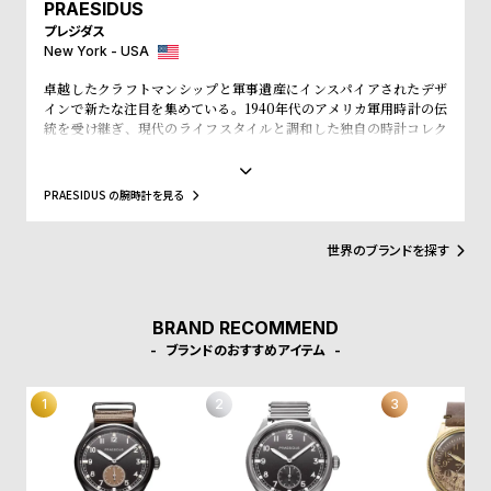
w
o
PRAESIDUS
プレジダス
s
u
New York - USA
t
卓越したクラフトマンシップと軍事遺産にインスパイアされたデザ
B
S
インで新たな注目を集めている。1940年代のアメリカ軍用時計の伝
統を受け継ぎ、現代のライフスタイルと調和した独自の時計コレク
l
h
ションを展開し、時代を超えた価値を提供する。第二次世界大戦中
o
o
のアメリカ軍用時計の厳しい環境下での使用に耐えた軍用時計の堅
牢さと精度に魅了され、その設計哲学を現代に伝えるべく、ブラン
g
p
PRAESIDUS の腕時計を見る
ドを立ち上げた。ヴィンテージ風のデザインを最新の時計製造技術
l
と融合させ、クラシックなミリタリースタイルを現代的に再解釈し
ている。各モデルには、歴史的な軍用時計の要素が取り入れられ、
i
世界のブランドを探す
そのストーリーを次世代に伝える使命を担っている。高品質な素材
s
と職人技を駆使して製造され、日常のあらゆるシーンで活躍できる
アイテムとなっている。「プレジダス」は社会貢献活動にも積極的
t
に取り組んでおり、腕時計の販売の一部を退役軍人支援や軍事遺産
BRAND RECOMMEND
#
の保存活動に寄付することで、ブランドの時計を購入することがコ
ブランドのおすすめアイテム
ミュニティへの貢献にもつながることを強調している。この取り組
P
みを通じて、エンドユーザーに対して、単なる時計ブランドを超え
た存在であることを示している。未来への展望「プレジダス」は、
e
過去の伝統を尊重しながらも、未来を見据えた製品開発を進めてい
o
る。
p