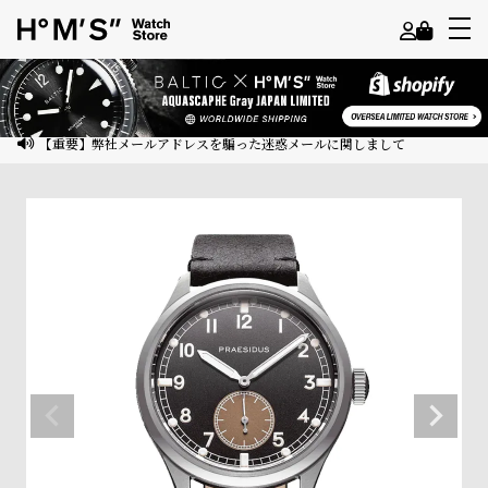
よ
う
こ
【重要】弊社メールアドレスを騙った迷惑メールに関しまして
そ
ゲ
ス
ト
様
ロ
グ
イ
ン
会
員