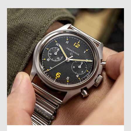
受
雑
注
誌
販
掲
売
載
モ
商
デ
品
ル
衣
セ
装
ー
貸
ル
出
情
報
N
A
e
b