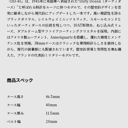
「DD-45」は、1945年に英国軍へ供給された“Dirty Dozen（ダーティダ
※ご予約商品・受注商品は、記載のお届け予定での発送となります。
ン
ン
ース）”と呼ばれる時計をルーツに持つモデルで、その歴史的デザインを忠
キ
ズ
実に継承しながら現代的にアップデートした一本です。高い視認性を誇る
商品の発送に関しまして
ン
腕
ブラックダイヤル、レイルウェイミニッツトラック、スモールセコンドと
いったダーティダースの伝統を残しつつ、10ATM防水、ねじ込み式リュ
グ
時
ーズ、ダブルドーム型サファイアコーティングクリスタルを採用。内部に
計
はアメリカ製ムーブメント、Ameriquartzを搭載し、優れた精度とメンテ
レ
キ
ナンス性を実現。38mmケースはクラシックな軍用時計らしさを維持しな
がら、現代の装着感にも配慮されています。歴史的背景と実用性を兼ね備
デ
ッ
えた、ブランドの代表的ミリタリーモデルです。
ィ
ズ
ー
腕
ス
時
腕
計
時
46.5mm
計
40mm
替
ア
11.5mm
え
ッ
20mm
ベ
プ