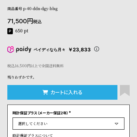
コ
商品番号
p-40-ddn-dgy-blsg
ー
ニ
71,500
ッ
税込
シ
650
pt
ュ
ヴ
ィ
￥23,833
ペイディなら月々
ヴ
ィ
ア
税込16,500円以上で全国送料無料
ン
残りわずかです。
ウ
エ
ス
カートに入れる
ト
ウ
ッ
時計保証プラス（メーカー保証2年）
ド
(
ク
必
須
ロ
)
ノ
時計保証プラスについて