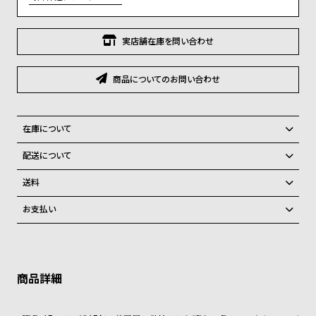
グ
ラ
フ
実店舗在庫を問い合わせ
全
世
商品についてのお問い合わせ
て
界
の
の
商
腕
在庫について
品
時
全国の系列店と在庫を共有しているため、在庫切れの場合がございま
配送について
計
す。
ご注文商品のお届け日数は在庫状況により異なり、
在庫切れの場合、キャンセルをさせて頂きます。
送料
ブ
弊社物流センターからの発送
配送料：550円（全国一律）
ラ
お支払い
税込16,500円以上で全国送料無料
系列店舗から取り寄せ後に発送
ン
クレジットカード、Amazon Pay、PayPay、コンビニ後払い、代金引
ド
換、銀行振込
上記のいずれかでの発送となります。
※限定品・受注販売商品・予約商品はクレジットカード、銀行振込のみ
発送日の確定はご注文確認後となります。場合によってはお届け日時の
一
ご利用頂けます。
ご希望に沿えない場合もございますので予めご了承くださいませ。
覧
ショッピングガイド
ラ
メ
詳しくは下記のページをご覧くださいませ。