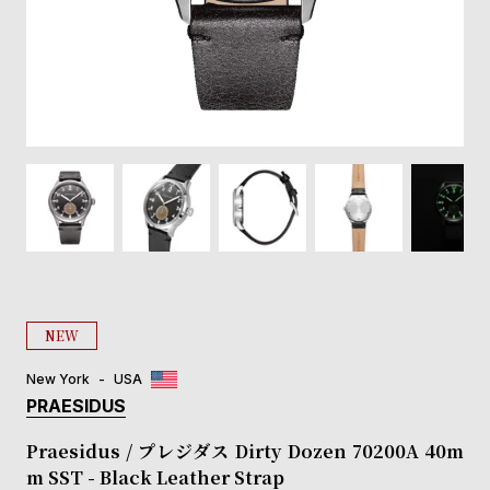
登
録
#Tags
リ
ッ
プ
バ
ル
チ
ッ
ク
ア
NEW
ッ
プ
New York
USA
ル
PRAESIDUS
ウ
ォ
Praesidus / プレジダス Dirty Dozen 70200A 40m
ッ
m SST - Black Leather Strap
チ