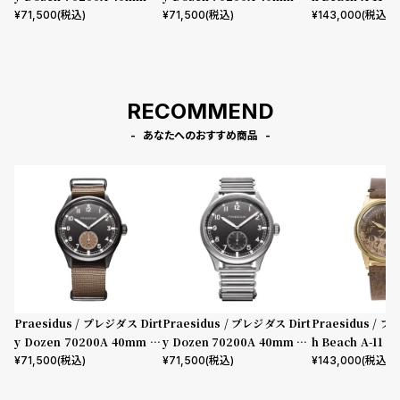
Gun - Brown Nato Strap
T- Bonklip
n Leather
¥
71,500
(税込)
¥
71,500
(税込)
¥
143,000
(税込)
RECOMMEND
あなたへのおすすめ商品
Praesidus / プレジダス Dirt
Praesidus / プレジダス Dirt
Praesidus / 
y Dozen 70200A 40mm IP
y Dozen 70200A 40mm SS
h Beach A-11 B
Gun - Brown Nato Strap
T- Bonklip
n Leather
¥
71,500
(税込)
¥
71,500
(税込)
¥
143,000
(税込)