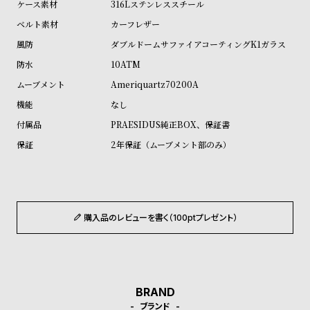
316Lステンレススチール
ル
ル
カーフレザー
ト
ウ
ダブルドームサファイアコーティングK1ガラス
ォ
10ATM
ッ
チ
Ameriquartz70200A
バ
なし
ン
PRAESIDUS純正BOX、保証書
ド
2年保証（ムーブメント部のみ）
そ
限
の
定
他
/
購入品のレビューを書く（100ptプレゼント）
の
別
商
注
品
モ
デ
BRAND
ル
ブランド