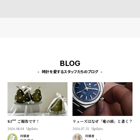
w
o
s
u
t
B
S
l
h
o
o
g
p
BLOG
l
i
時計を愛するスタッフたちのブログ
s
t
#
P
e
83º'" ご報告です！
リューズはなぜ「竜の頭」と書く？
o
2026.08.04
Update.
2026.07.31
Update.
p
投稿者
投稿者