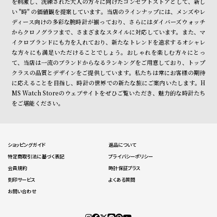
を刺激し、洗練された大人の方々に向けたコンセプトストアとして、新し
い "時" の価値観を提案しています。当店のラインナップには、メンズやレ
ディース向けの多彩な腕時計が揃っており、さらにはダイバーズウォッチ
からクロノグラフまで、さまざまなスタイルに対応しています。また、マ
イクロブランドにも力を入れており、新たなトレンドを追求するオシャレ
な方々にも満足いただけることでしょう。おしゃれを楽しむ方々にとっ
て、当店は一流のブランドからなるランキングをご用意しており、トップ
クラスの品質とデザインをご提供しています。私たちは常にお客様の期待
に応えることを目指し、時計の世界での新たな旅にご案内いたします。H
MS Watch Storeのウェブサイトをぜひご覧いただき、魅力的な時計たち
をご堪能ください。
ショッピングガイド
返品について
特定商取引法に基づく表記
プライバシーポリシー
会員規約
時計保証プラス
刻印サービス
よくある質問
お問い合わせ