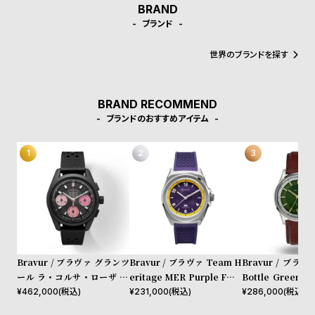
受
雑
BRAND
ブランド
注
誌
販
掲
世界のブランドを探す
売
載
モ
商
BRAND RECOMMEND
デ
品
ブランドのおすすめアイテム
ル
衣
セ
装
ー
貸
ル
出
情
報
Bravur / ブラヴァ グランツ
Bravur / ブラヴァ Team H
Bravur / ブラヴ
ール ラ・コルサ・ローザ IV
eritage MER Purple FKM
Bottle Green d
N
A
PVD
rubber
edge seam leat
¥
462,000
(税込)
¥
231,000
(税込)
¥
286,000
(税込)
e
b
hire back