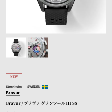
登
録
#Tags
リ
ッ
プ
バ
ル
チ
ッ
ク
ア
NEW
ッ
プ
Stockholm
SWEDEN
ル
Bravur
ウ
ォ
Bravur / ブラヴァ グランツール III SS
ッ
チ