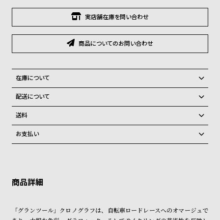
グ
ラ
実店舗在庫を問い合わせ
フ
商品についてのお問い合わせ
全
世
て
界
の
の
在庫について
商
腕
全国の系列店と在庫を共有しているため、在庫切れの場合がございま
配送について
品
時
す。
ご注文商品のお届け日数は在庫状況により異なり、
在庫切れの場合、キャンセルをさせて頂きます。
計
送料
ブ
弊社物流センターからの発送
配送料：550円（全国一律）
お支払い
税込16,500円以上で全国送料無料
系列店舗から取り寄せ後に発送
ラ
クレジットカード、Amazon Pay、PayPay、コンビニ後払い、代金引
ン
換、銀行振込
上記のいずれかでの発送となります。
※限定品・受注販売商品・予約商品はクレジットカード、銀行振込のみ
ド
発送日の確定はご注文確認後となります。場合によってはお届け日時の
ご利用頂けます。
ご希望に沿えない場合もございますので予めご了承くださいませ。
一
覧
ショッピングガイド
詳しくは下記のページをご覧くださいませ。
「グランツール」クロノグラフは、自転車ロードレースへのオマージュで
ラ
メ
※ご予約商品・受注商品は、記載のお届け予定での発送となります。