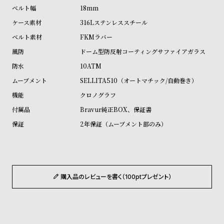
ル
ル
18mm
ト
ウ
316Lステンレススチール
ォ
FKMラバー
ッ
ドーム型防反射コーティングサファイアガラス
チ
10ATM
バ
SELLITA510（オートマチック/自動巻き）
ン
クロノグラフ
ド
Bravur純正BOX、保証書
そ
限
2年保証（ムーブメント部のみ）
の
定
他
/
の
別
商
注
購入品のレビューを書く（100ptプレゼント）
品
モ
デ
ル