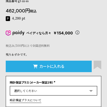
商品番号
gt-iii-ss
コ
ー
462,000
税込
ニ
ッ
4,200
pt
シ
ュ
ヴ
￥154,000
ペイディなら月々
ィ
ヴ
税込16,500円以上で全国送料無料
ィ
ア
残りわずかです。
ン
ウ
エ
カートに入れる
ス
ト
ウ
時計保証プラス（メーカー保証2年）
ッ
(
必
ド
須
ク
)
ロ
時計保証プラスについて
ノ