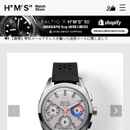
よ
う
こ
【重要】弊社メールアドレスを騙った迷惑メールに関しまして
そ
ゲ
ス
ト
様
ロ
グ
イ
ン
会
員