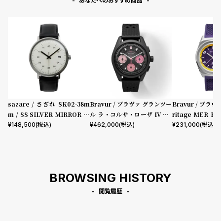
あなたへのおすすめ商品
sazare / さざれ SK02-38m
Bravur / ブラヴァ グランツー
Bravur / ブラヴ
m / SS SILVER MIRROR FI
ル ラ・コルサ・ローザ IV PV
ritage MER Pu
NISH / WHITE DIAL / BLA
D
ubber
¥
148,500
(税込)
¥
462,000
(税込)
¥
231,000
(税込)
CK CORDOVAN LEATHER
BROWSING HISTORY
閲覧履歴