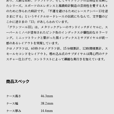
あり、大胆な色彩、グラフィック、そしてサイクリングの芸術性を反映し
ン
ン
たシリーズ。スポーツのエレガンスと高級時計製造の芸術性を愛する人々
商品の発送に関しまして
キ
ズ
のために作られた時計です。「不運を避けるためにレースナンバー13を逆
さまにする」というサイクルロードレースの伝統にちなんで、文字盤のど
ン
腕
こかに逆さまの「13」があしらわれています。
グ
時
「グランツールIII」は、メタリックグレーのサンドイッチダイヤルに、ス
計
ーパールミノバが塗布されたピンク色のインデックスが個性的なカラーリ
ング。ミニッツトラックと繋がった黒インデックスとサブダイヤルが統一
レ
キ
感のあるレイアウトを実現しています。
デ
ッ
クロノグラフは、60秒クロノグラフ針、15分積算計、12時間積算計、ス
ィ
ズ
モールセコンドをレイアウト。埋め込み式のサブダイヤルは同心円のテク
スチャー仕上げで、コントラストによって繊細な奥行きを加えています。
ー
腕
ス
時
腕
計
時
計
替
ア
46.3mm
え
ッ
38.2mm
ベ
プ
14.4mm