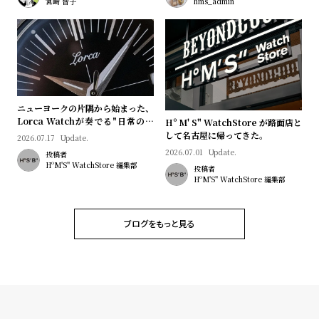
宮﨑 智子
hms_admin
l
e
シ
返
ョ
品
ッ
に
ニューヨークの片隅から始まった、
ピ
つ
Lorca Watchが奏でる"日常のロ
Hº M' S" WatchStore が路面店と
マン"｜Brand Picks #08
して名古屋に帰ってきた。
2026.07.17
Update.
ン
い
2026.07.01
Update.
投稿者
グ
て
HºM'S" WatchStore 編集部
投稿者
HºM'S" WatchStore 編集部
ガ
イ
ド
ブログをもっと見る
時
刻
計
印
保
サ
証
ー