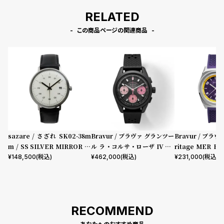
プ
ビ
RELATED
ラ
ス
ス
この商品ページの関連商品
よ
お
く
問
あ
い
る
合
質
わ
問
せ
sazare / さざれ SK02-38m
Bravur / ブラヴァ グランツー
Bravur / ブラヴ
m / SS SILVER MIRROR FI
ル ラ・コルサ・ローザ IV PV
ritage MER Pu
NISH / WHITE DIAL / BLA
D
ubber
¥
148,500
(税込)
¥
462,000
(税込)
¥
231,000
(税込)
CK CORDOVAN LEATHER
RECOMMEND