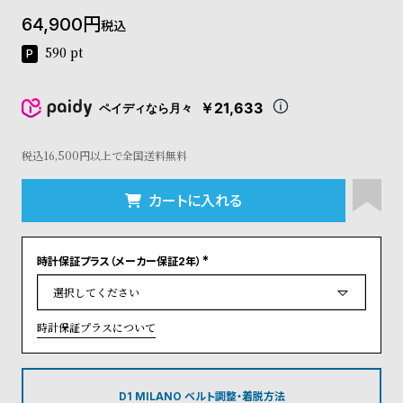
コ
64,900
税込
ー
ニ
590
pt
ッ
シ
ュ
￥21,633
ペイディなら月々
ヴ
ィ
ヴ
税込16,500円以上で全国送料無料
ィ
ア
カートに入れる
ン
ウ
エ
時計保証プラス（メーカー保証2年）
ス
(
ト
必
須
ウ
)
ッ
時計保証プラスについて
ド
ク
ロ
ノ
D1 MILANO ベルト調整・着脱方法