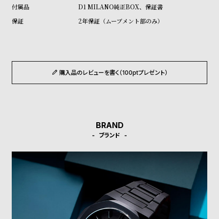
受
雑
D1 MILANO純正BOX、保証書
注
誌
2年保証（ムーブメント部のみ）
販
掲
売
載
モ
商
デ
品
購入品のレビューを書く（100ptプレゼント）
ル
衣
セ
装
ー
BRAND
貸
ル
ブランド
出
情
報
N
A
e
b