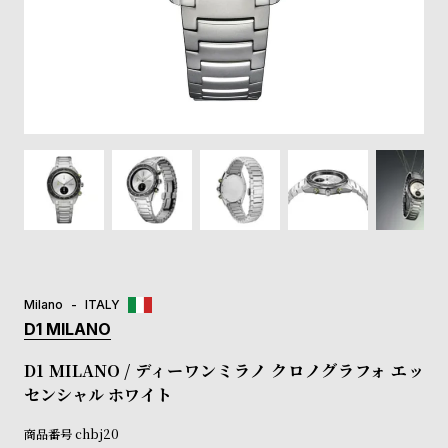
登
録
#Tags
リ
ッ
プ
バ
ル
チ
ッ
ク
ア
Milano
ITALY
ッ
D1 MILANO
プ
ル
D1 MILANO / ディーワンミラノ クロノグラフォ エッ
ウ
センシャル ホワイト
ォ
ッ
商品番号
chbj20
チ