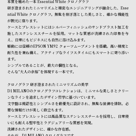
本質を極めた一本 Essential White クロノグラフ
ン
ン
※ご予約商品・受注商品は、記載のお届け予定での発送となります。
研ぎ澄まされたミニマリズムと精密なエンジニアリングが融合した、Esse
キ
ズ
ntial White クロノグラフ。無駄を削ぎ落とした美しさと、確かな機能性
商品の発送に関しまして
ン
腕
が腕元に宿ります。
ケースとブレスレットにはシルバーフィニッシュのサンドブラスト加工を
グ
時
施したステンレススチールを採用。マットな質感が洗練された印象を与
計
え、日常にもビジネスにも自然に溶け込みます。
レ
キ
駆動には信頼のEPSON YM92 クォーツムーブメントを搭載。高い精度と
耐久性を兼ね備え、アクティブなライフスタイルにもスマートに寄り添い
デ
ッ
ます。
ィ
ズ
シンプルであることが、最大の個性となる。
ー
腕
そんな“大人の余裕”を体現する一本です。
ス
時
クロノグラフ 研ぎ澄まされたミニマリズムの美学
腕
計
D1 MILANOのクロノグラフコレクションは、ミニマルな美しさとクリー
時
ンなラインを追求したデザイン哲学に基づいています。
文字盤は視認性とシンプルさを最優先に設計され、無駄な装飾を排除。必
計
要な情報だけが美しく際立ちます。
替
ア
ケースとブレスレットには高品質なステンレススチールを採用し、日常使
え
ッ
いにも耐える堅牢性とラグジュアリーな質感を実現。
洗練されたデザインに、確かな存在感。
ベ
プ
それが、D1 MILANO クロノグラフです。