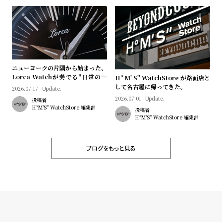
ニューヨークの片隅から始まった、
Lorca Watchが奏でる"日常のロ
Hº M' S" WatchStore が路面店と
マン"｜Brand Picks #08
して名古屋に帰ってきた。
2026.07.17
Update.
2026.07.01
Update.
投稿者
HºM'S" WatchStore 編集部
投稿者
HºM'S" WatchStore 編集部
ブログをもっと見る