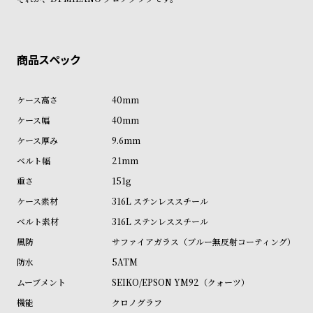
ル
ル
ト
ウ
ォ
ッ
チ
40mm
バ
40mm
ン
9.6mm
ド
21mm
そ
限
151g
の
定
316L ステンレススチール
他
/
316L ステンレススチール
の
別
商
注
サファイアガラス（ブルー無反射コーティング）
品
モ
5ATM
デ
SEIKO/EPSON YM92（クォーツ）
ル
クロノグラフ