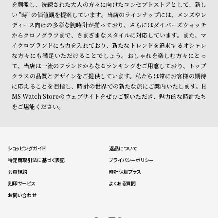
を刺激し、洗練された大人の方々に向けたコンセプトストアとして、新し
い "時" の価値観を提案しています。当店のラインナップには、メンズやレ
ディース向けの多彩な腕時計が揃っており、さらにはダイバーズウォッチ
からクロノグラフまで、さまざまなスタイルに対応しています。また、マ
イクロブランドにも力を入れており、新たなトレンドを追求するオシャレ
な方々にも満足いただけることでしょう。おしゃれを楽しむ方々にとっ
て、当店は一流のブランドからなるランキングをご用意しており、トップ
クラスの品質とデザインをご提供しています。私たちは常にお客様の期待
に応えることを目指し、時計の世界での新たな旅にご案内いたします。H
MS Watch Storeのウェブサイトをぜひご覧いただき、魅力的な時計たち
をご堪能ください。
ショッピングガイド
返品について
特定商取引法に基づく表記
プライバシーポリシー
会員規約
時計保証プラス
刻印サービス
よくある質問
お問い合わせ