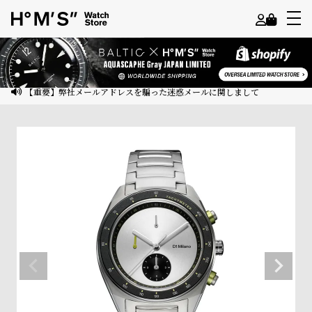
よ
う
こ
【重要】弊社メールアドレスを騙った迷惑メールに関しまして
そ
ゲ
ス
ト
様
ロ
グ
イ
ン
会
員