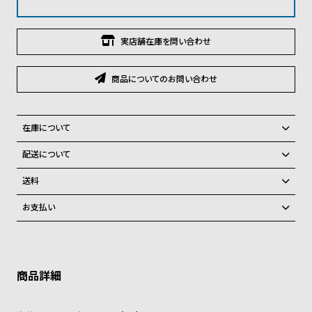
グ
ラ
フ
実店舗在庫を問い合わせ
全
世
商品についてのお問い合わせ
て
界
の
の
商
腕
在庫について
品
時
全国の系列店と在庫を共有しているため、在庫切れの場合がございま
配送について
計
す。
ご注文商品のお届け日数は在庫状況により異なり、
在庫切れの場合、キャンセルをさせて頂きます。
送料
ブ
弊社物流センターからの発送
ラ
配送料：550円（全国一律）
お支払い
税込16,500円以上で全国送料無料
系列店舗から取り寄せ後に発送
ン
クレジットカード、Amazon Pay、PayPay、コンビニ後払い、代金引
ド
換、銀行振込
上記のいずれかでの発送となります。
※限定品・受注販売商品・予約商品はクレジットカード、銀行振込のみ
一
発送日の確定はご注文確認後となります。場合によってはお届け日時の
ご利用頂けます。
ご希望に沿えない場合もございますので予めご了承くださいませ。
覧
ショッピングガイド
ラ
メ
詳しくは下記のページをご覧くださいませ。