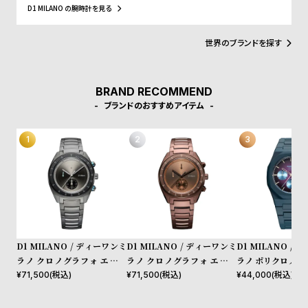
れたデザインは、流行を追いかける全ての人々にとってのマストア
l
D1 MILANO の腕時計を見る
イテムとなることでしょう。Forbesによって、ファッションを再定
e
義する若いイタリアンブランドのトップ10にノミネートされまし
た。その中にはGQやVogue、Elle、Esquireなどファッション業界
世界のブランドを探す
のトップリーダーたちもノミネートされています。
シ
返
ョ
品
BRAND RECOMMEND
ッ
に
ブランドのおすすめアイテム
ピ
つ
ン
い
グ
て
ガ
イ
ド
時
刻
D1 MILANO / ディーワンミ
D1 MILANO / ディーワンミ
D1 MILANO /
計
印
ラノ クロノグラフォ エッセ
ラノ クロノグラフォ エッセ
ラノ ポリクロノ - 
保
サ
ンシャル ブラック
ンシャル ブラウン
クトラム
¥
71,500
(税込)
¥
71,500
(税込)
¥
44,000
(税込)
証
ー