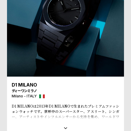
w
o
s
u
t
B
S
l
h
o
o
g
p
l
i
s
t
D1 MILANO
ディーワンミラノ
#
Milano - ITALY
P
D1 MILANOは2013年D1 MILANOで生まれたプレミアムファッシ
e
ョンウォッチです。世界中のスーパースター、アスリート、シンガ
o
ー、アーティストやインフルエンサーから支持を集め、ワールドワ
イドなウォッチブランドとなっています。革新的なマテリアルと、1
p
970年代のイタリアンなクリアラインと美的感覚にインスパイアさ