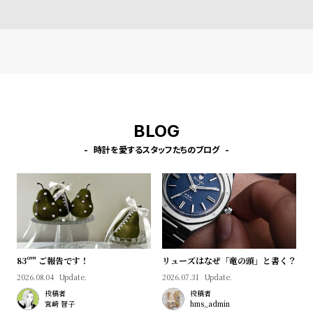
プ
ビ
ラ
ス
ス
よ
お
く
問
あ
い
る
合
BLOG
質
わ
時計を愛するスタッフたちのブログ
問
せ
83º'" ご報告です！
リューズはなぜ「竜の頭」と書く？
2026.08.04
Update.
2026.07.31
Update.
投稿者
投稿者
宮﨑 智子
hms_admin