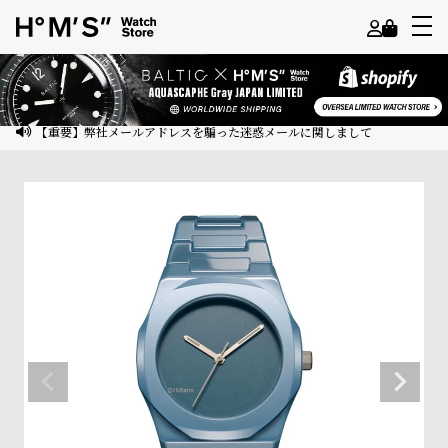
よ
う
こ
【重要】弊社メールアドレスを騙った迷惑メールに関しまして
そ
ゲ
ス
ト
様
ロ
グ
イ
ン
会
員