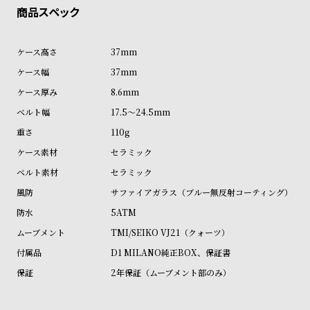
ル
ル
ト
ウ
ォ
37mm
ッ
37mm
チ
8.6mm
バ
17.5～24.5mm
ン
110g
ド
セラミック
そ
限
セラミック
の
定
サファイアガラス（ブルー無反射コーティング）
他
/
5ATM
の
別
TMI/SEIKO VJ21（クォーツ）
商
注
D1 MILANO純正BOX、保証書
品
モ
2年保証（ムーブメント部のみ）
デ
ル