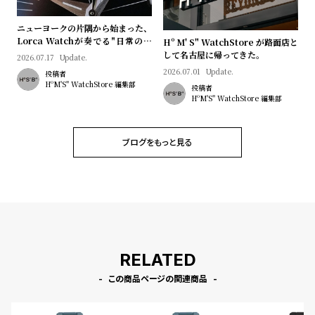
ニューヨークの片隅から始まった、
Lorca Watchが奏でる"日常のロ
Hº M' S" WatchStore が路面店と
マン"｜Brand Picks #08
して名古屋に帰ってきた。
2026.07.17
Update.
2026.07.01
Update.
投稿者
HºM'S" WatchStore 編集部
投稿者
HºM'S" WatchStore 編集部
ブログをもっと見る
RELATED
この商品ページの関連商品