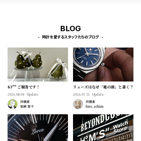
プ
ビ
ラ
ス
ス
BLOG
よ
お
く
問
時計を愛するスタッフたちのブログ
あ
い
る
合
質
わ
問
せ
83º'" ご報告です！
リューズはなぜ「竜の頭」と書く？
2026.08.04
Update.
2026.07.31
Update.
投稿者
投稿者
宮﨑 智子
hms_admin