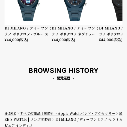
D1 MILANO / ディーワンミ
D1 MILANO / ディーワンミ
D1 MILANO 
ラノ ポリクロノ - ブルー スペ
ラノ ポリクロノ ネプチューン
ラノ ポリクロノ 
クトラム
ブルー
¥
44,000
(税込)
¥
44,000
(税込)
¥
44,000
(税込)
BROWSING HISTORY
閲覧履歴
HOME
すべての商品｜腕時計・Apple Watchバンド・アクセサリー
M
EN'S WATCH | メンズ腕時計
D1 MILANO / ディーワンミラノ セラミカ
ピュア インディゴ