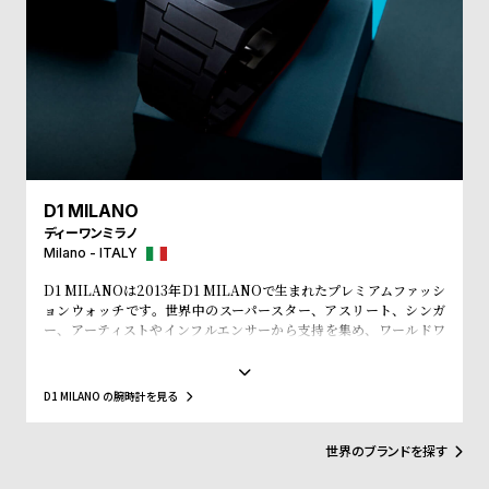
w
o
s
u
t
B
S
l
h
o
o
g
p
D1 MILANO
l
ディーワンミラノ
i
Milano - ITALY
s
D1 MILANOは2013年D1 MILANOで生まれたプレミアムファッシ
ョンウォッチです。世界中のスーパースター、アスリート、シンガ
t
ー、アーティストやインフルエンサーから支持を集め、ワールドワ
#
イドなウォッチブランドとなっています。革新的なマテリアルと、1
970年代のイタリアンなクリアラインと美的感覚にインスパイアさ
P
れたデザインは、流行を追いかける全ての人々にとってのマストア
D1 MILANO の腕時計を見る
e
イテムとなることでしょう。Forbesによって、ファッションを再定
義する若いイタリアンブランドのトップ10にノミネートされまし
o
た。その中にはGQやVogue、Elle、Esquireなどファッション業界
世界のブランドを探す
p
のトップリーダーたちもノミネートされています。