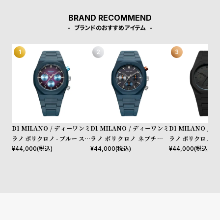
l
e
BRAND RECOMMEND
ブランドのおすすめアイテム
シ
返
ョ
品
ッ
に
ピ
つ
ン
い
グ
て
ガ
D1 MILANO / ディーワンミ
D1 MILANO / ディーワンミ
D1 MILANO /
イ
ラノ ポリクロノ - ブルー スペ
ラノ ポリクロノ ネプチュー
ラノ ポリクロノ 
クトラム
ン ブルー
¥
44,000
(税込)
¥
44,000
(税込)
¥
44,000
(税込)
ド
時
刻
計
印
保
サ
証
ー