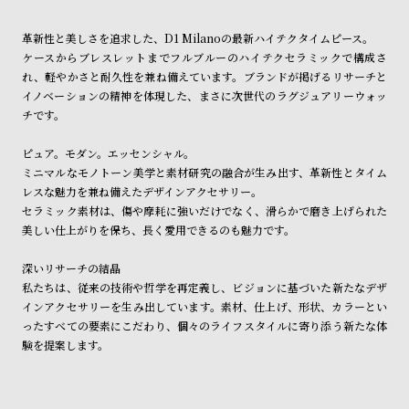
ン
ン
ショッピングガイド
詳しくは下記のページをご覧くださいませ。
キ
ズ
革新性と美しさを追求した、D1 Milanoの最新ハイテクタイムピース。
※ご予約商品・受注商品は、記載のお届け予定での発送となります。
ケースからブレスレットまでフルブルーのハイテクセラミックで構成さ
ン
腕
れ、軽やかさと耐久性を兼ね備えています。ブランドが掲げるリサーチと
商品の発送に関しまして
グ
時
イノベーションの精神を体現した、まさに次世代のラグジュアリーウォッ
計
チです。
レ
キ
ピュア。モダン。エッセンシャル。
デ
ッ
ミニマルなモノトーン美学と素材研究の融合が生み出す、革新性とタイム
ィ
ズ
レスな魅力を兼ね備えたデザインアクセサリー。
セラミック素材は、傷や摩耗に強いだけでなく、滑らかで磨き上げられた
ー
腕
美しい仕上がりを保ち、長く愛用できるのも魅力です。
ス
時
腕
計
深いリサーチの結晶
私たちは、従来の技術や哲学を再定義し、ビジョンに基づいた新たなデザ
時
インアクセサリーを生み出しています。素材、仕上げ、形状、カラーとい
計
ったすべての要素にこだわり、個々のライフスタイルに寄り添う新たな体
替
ア
験を提案します。
え
ッ
ベ
プ