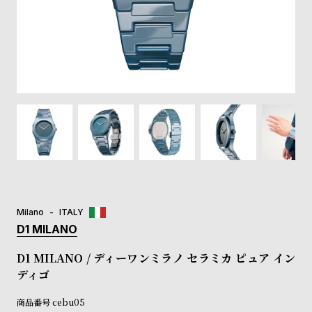
登
録
#Tags
リ
ッ
プ
バ
ル
チ
ッ
ク
ア
Milano
ITALY
ッ
D1 MILANO
プ
ル
D1 MILANO / ディーワンミラノ セラミカ ピュア イン
ウ
ディゴ
ォ
ッ
商品番号
cebu05
チ