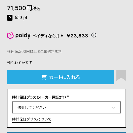
コ
71,500
税込
ー
ニ
650
pt
ッ
シ
ュ
￥23,833
ペイディなら月々
ヴ
ィ
ヴ
税込16,500円以上で全国送料無料
ィ
残りわずかです。
ア
ン
ウ
カートに入れる
エ
ス
ト
時計保証プラス（メーカー保証2年）
ウ
(
ッ
必
須
ド
)
ク
時計保証プラスについて
ロ
ノ