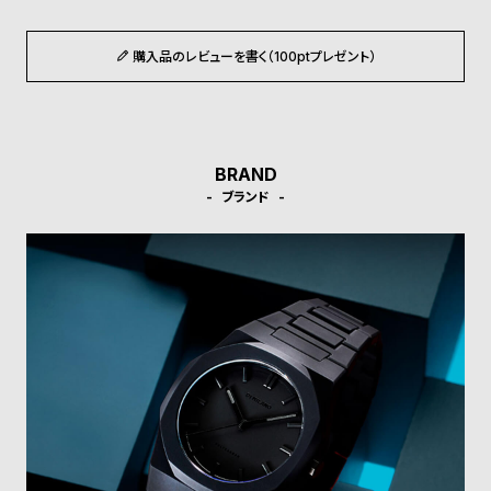
受
雑
注
誌
購入品のレビューを書く（100ptプレゼント）
販
掲
売
載
モ
商
デ
品
BRAND
ル
ブランド
衣
セ
装
ー
貸
ル
出
情
報
N
A
e
b