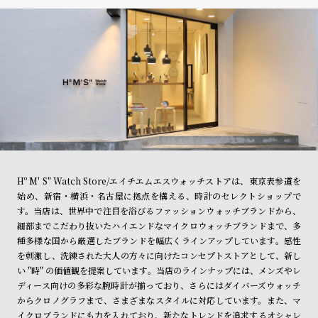
Hº M' S" Watch Store/エイチエムエスウォッチストアは、東京表参道を
始め、新宿・横浜・名古屋に拠点を構える、時計のセレクトショップで
す。当店は、世界中で注目を浴びるファッションウォッチブランドから、
細部までこだわり抜いたハイエンドなマイクロウォッチブランドまで、多
種多様な国から厳選したブランドを幅広くラインアップしています。感性
を刺激し、洗練された大人の方々に向けたコンセプトストアとして、新し
い "時" の価値観を提案しています。当店のラインナップには、メンズやレ
ディース向けの多彩な腕時計が揃っており、さらにはダイバーズウォッチ
からクロノグラフまで、さまざまなスタイルに対応しています。また、マ
イクロブランドにも力を入れており、新たなトレンドを追求するオシャレ