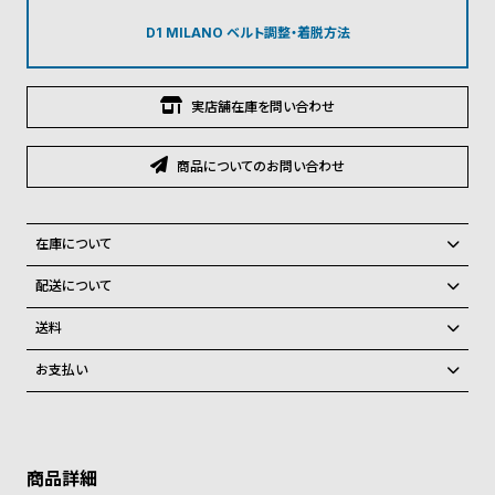
グ
ラ
D1 MILANO ベルト調整・着脱方法
フ
全
世
実店舗在庫を問い合わせ
て
界
の
の
商品についてのお問い合わせ
商
腕
品
時
在庫について
計
全国の系列店と在庫を共有しているため、在庫切れの場合がございま
配送について
ブ
す。
ご注文商品のお届け日数は在庫状況により異なり、
ラ
在庫切れの場合、キャンセルをさせて頂きます。
送料
ン
弊社物流センターからの発送
配送料：550円（全国一律）
お支払い
ド
税込16,500円以上で全国送料無料
系列店舗から取り寄せ後に発送
クレジットカード、Amazon Pay、PayPay、コンビニ後払い、代金引
一
換、銀行振込
上記のいずれかでの発送となります。
覧
※限定品・受注販売商品・予約商品はクレジットカード、銀行振込のみ
発送日の確定はご注文確認後となります。場合によってはお届け日時の
ご利用頂けます。
ラ
メ
ご希望に沿えない場合もございますので予めご了承くださいませ。